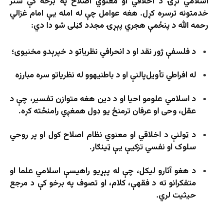
اسلامي نړۍ د اخلاقي او معنوي اصلاح په برخه کې ستر
خدمتونه ترسره کړل. هغه عوامل چې له امله یې امام غزالي
رحمه الله د پنځمې هجري پېړۍ مجدد ګڼلی شو دا دي:
د فلسفې ژور نقد او د انحرافي نظریاتو د خپرېدو مخنیوی؛
له افراطي تأویل‌پالنې او د باطنيه­وو له نظریاتو سره مبارزه
د اسلامي علومو احیا او د دین هغه متوازن تفسیر، چې د
عقل، وحی او عرفان ترمنځ یو ډول همغږي رامنځته کړه.
د ټولنې د اخلاقي او معنوي نظام اصلاح کول او پر روحي
سلوک او نفسي تزکیې یې ټینګار.
د هغو آثارو لیکل، چې له پېړیو راهیسې اسلامي علما او
متفکرانو ته د فقهې، کلام، او تصوف په برخو کې د مرجع
حیثیت لري.