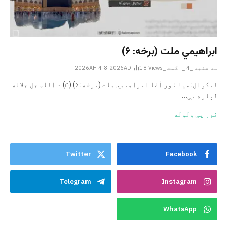
ابراهيمي ملت (برخه: ۶)
سه شنبه _4 _اگست _2026AH 4-8-2026AD
Views
18
ليکوال: میا نور آغا ابراهيمي ملت (برخه: ۶) (۵) د الله جل جلاله
لپاره یې…
نور یی ولوله
Twitter
Facebook
Telegram
Instagram
WhatsApp