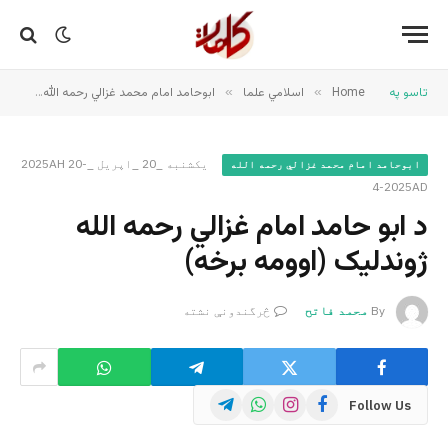
تاسو په
Home
»
اسلامي علما
»
ابوحامد امام محمد غزالي رحمه الله
»
د ا
یکشنبه _20 _اپریل _2025AH 20-
ابوحامد امام محمد غزالي رحمه الله
4-2025AD
د ابو حامد امام غزالي رحمه الله
ژوندلیک (اوومه برخه)
By
محمد فاتح
څرگندونې نشته
Telegram
WhatsApp
Instagram
Facebook
Follow Us