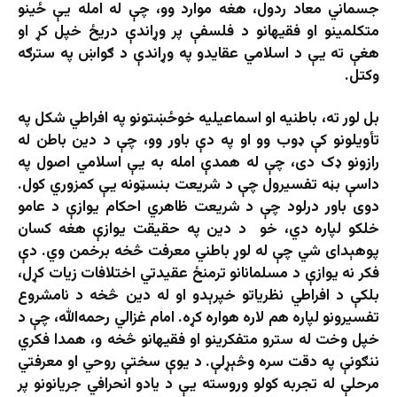
جسماني معاد ردول، هغه موارد وو، چې له امله یې ځینو
متکلمینو او فقیهانو د فلسفې پر وړاندې دریځ خپل کړ او
هغې ته یې د اسلامي عقایدو په وړاندې د ګواښ په سترګه
وکتل.
بل لور ته، باطنيه او اسماعیلیه خوځښتونو په افراطي شکل په
تأویلونو کې ډوب وو او په دې باور وو، چې د دین باطن له
رازونو ډک دی، چې له همدې امله به یې اسلامي اصول په
داسې بڼه تفسیرول چې د شریعت بنسټونه یې کمزوري کول.
دوی باور درلود چې د شریعت ظاهري احکام یوازې د عامو
خلکو لپاره دي، خو د دین په حقیقت یوازې هغه کسان
پوهېدای شي چې له لوړ باطني معرفت څخه برخمن وي. دې
فکر نه‌ یوازې د مسلمانانو ترمنځ عقیدتي اختلافات زیات کړل،
بلکې د افراطي نظریاتو خپرېدو او له دین څخه د نامشروع
تفسیرونو لپاره هم لاره هواره کړه. امام غزالي رحمه‌الله، چې د
خپل وخت له سترو متفکرینو او فقیهانو څخه و، همدا فکري
ننګونې په دقت سره وڅېړلې. د یوې سختې روحي او معرفتي
مرحلې له تجربه کولو وروسته یې د یادو انحرافي جریانونو پر