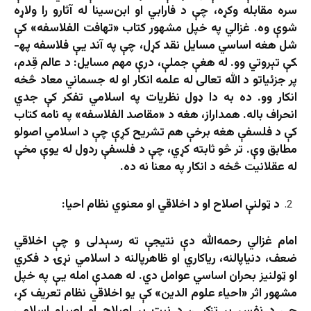
سره مقابله وکړه، چې د فارابي او ابن‌سینا له آثارو را ولاړه
شوې وه. غزالي په خپل مشهور کتاب «تهافت الفلاسفه» کې
شل هغه اساسي مسایل نقد کړل، چې په آند یې فلاسفه په­
کې تېروتي وو. له هغې جملې، درې مهم مسایل: د عالم قِدم،
پر جزئیاتو د الله تعالی له علمه انکار او له جسماني معاد څخه
انکار وو. ده به دا ډول نظریات په اسلامي تفکر کې جدي
انحراف باله. همداراز، هغه د «مقاصد الفلاسفه» په نامه کتاب
کې د فلسفې هغه برخې هم تشریح کړې چې د اسلامي اصولو
مطابق وې. تر څو ثابته کړي، چې د فلسفې ردول له یوې مخې
له عقلانیت څخه د انکار په معنا نه‌ ده.
د ټولنې اصلاح او د اخلاقي او معنوي نظام احیا
:
امام غزالي رحمه‌الله دې نتیجې ته رسېدلی و چې اخلاقي
ضعف، دنیاپالنه، ریاکاري او ظاهرپالنه د اسلامي نړۍ د فکري
او ټولنیز بحران اساسي عوامل دي. له همدې امله یې په خپل
مشهور اثر «احیاء علوم الدین» کې یو اخلاقي نظام تعریف کړ،
چې د نفس پر تزکیې، د نیت پر اصلاح او اصیلو اسلامي