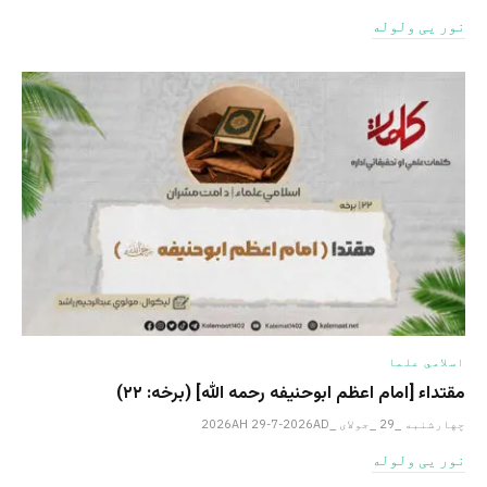
نور یی ولوله
اسلامي علما
مقتداء [امام اعظم ابوحنیفه رحمه الله‎] (برخه: ۲۲)
چهارشنبه _29 _جولای _2026AH 29-7-2026AD
نور یی ولوله