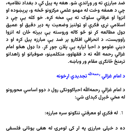
ضد مبارزې ته ور وړاندې شو. هغه په پیل کې د بغداد نظامیه،
چې د همغه وخت له مهمو علمي مرکزونو څخه و، پرېښوده او
انزوا او عرفاني سلوک ته یې مخه کړه. خو کله یې چې د
اسلامي نړۍ فکري او ټولنیز وضعیت په ډېر دقیق او عمیق
ډول مطالعه کړ نو څو کاله وروسته یې بېرته ځان له انزوا
راوویست، د انحرافي افکارو پر ضد یې مبارزه پیل کړه او د
دیني علومو د احیا لپاره یې پلان جوړ کړ. دا ډول هڅو امام
غزالي رحمه الله ته د فقهاوو، متکلمینو، صوفیانو او زاهدانو
ترمنځ ځانګړی مقام ور وباښه.
رحمه‌الله
د امام غزالي
تجدید
ي
اړخونه
د امام غزالي رحمه‌الله احیاکوونکی رول د دوو اساسي محورونو
له مخې څېړل کېدای شي:
له فکري او معرفتي ننګونو سره مبارزه
:
ده د خپلې مبارزې په لړ کې لومړۍ له هغې یوناني فلسفې