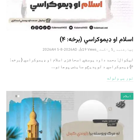
اسلام او ډیموکراسي (برخه: ۴)
چهارشنبه _5 _اگست _2026AH 5-8-2026AD
Views
19
لیکوال: محمد داود یوسفي اسحاقزی اسلام او ډیموکراسي (برخه:
۴) ډیموکراسي د لوېدیځو ساینس پوهانو…
نور یی ولوله
اسلام