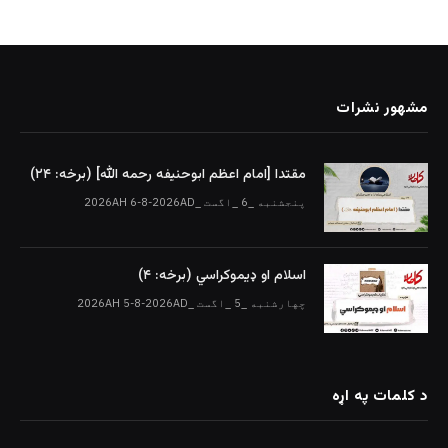
مشهور نشرات
مقتدا [امام اعظم ابوحنیفه رحمه الله‎] (برخه: ۲۴)
پنجشنبه _6 _اگست _2026AH 6-8-2026AD
اسلام او ډیموکراسي (برخه: ۴)
چهارشنبه _5 _اگست _2026AH 5-8-2026AD
د کلمات په اړه