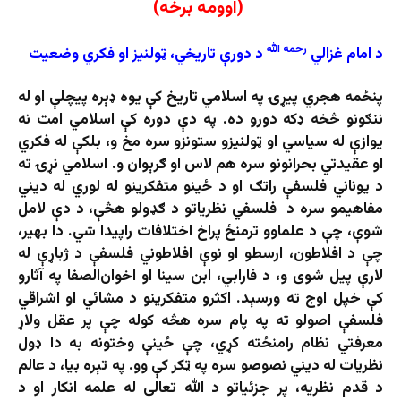
(
اوومه برخه
)
رحمه الله
د امام غزالي
د دورې تاریخي، ټولنیز او فکري
وضعیت
پنځمه هجري پیړۍ په اسلامي تاریخ کې یوه ډېره پیچلې او له
ننګونو څخه ډکه دورو ده. په دې دوره کې اسلامي امت نه
یوازې له سیاسي او ټولنیزو ستونزو سره مخ و، بلکې له فکري
او عقیدتي بحرانونو سره هم لاس او ګرېوان و. اسلامي نړۍ ته
د یوناني فلسفې راتګ او د ځینو متفکرینو له لوري له دیني
مفاهیمو سره د فلسفي نظریاتو د ګډولو هڅې، د دې لامل
شوې، چې د علماوو ترمنځ پراخ اختلافات راپیدا شي. دا بهیر،
چې د افلاطون، ارسطو او نوې افلاطوني فلسفې د ژباړې له
لارې پیل شوی و، د فارابي، ابن سینا او اخوان‌الصفا په آثارو
کې خپل اوج ته ورسېد. اکثرو متفکرینو د مشائي او اشراقي
فلسفې اصولو ته په پام سره هڅه کوله چې پر عقل ولاړ
معرفتي نظام رامنځته کړي، چې ځینې وختونه به دا ډول
نظریات له دیني نصوصو سره په ټکر کې وو. په تېره بیا، د عالم
د قدم نظریه، پر جزئیاتو د الله تعالی له علمه انکار او د