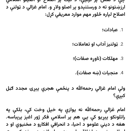
ارزښتونو ته د ورستنېدو پر اصلو ولاړ و. امام غزالي د ټولنې د
اصلاح لپاره څلور مهم موارد معریفي کړل:
عبادات؛
ټولنیز آداب او تعاملات؛
مهلکات (ناوړه صفات)؛
منجیات (ښه صفات).
ولې امام غزالي رحمه‌الله د پنځمې هجري پېړۍ مجدد ګڼل
کېږي؟
امام غزالي رحمه‌الله نه‌ یوازې په خپل وخت کې، بلکې په
راتلونکو پېړیو کې یې هم پر اسلامي فکر ژور اغېز پرېباسه.
هغه د دیني علومو د احیا، د انحرافي افکارو د مخنیوي او د