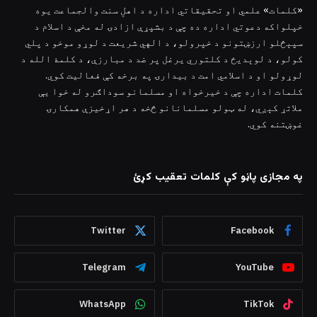
«کلمات» علمي او تحقیقاتي اداره د اهلِ سنت والجماعت یوه
خپلواکه دعوتي اداره ده چې د بشپړې ازادۍ له مخې د اسلام د
سپېڅلو ارزښتونو د خپرولو، د الهي شریعت د لوړو موخو د پلي
کولو، د لوېدیځ د کلتوري یرغل پر ضد د مبارزې، د کلمۀ الله د
لوړولو او د اسلامي امت د بیدارۍ په برخه کې فعالیت کوي.
کلمات اداره چې د خیرخواه او مسلمانو سوداګرو له خوا یې
ملاتړ کېږي، له ټولو مسلمانانو څخه د هر اړخیزې همکارۍ
غوښتنه کوي.
په مجازی پاڼو کې کلمات تعقیب کړئ
Twitter
Facebook
Telegram
YouTube
WhatsApp
TikTok