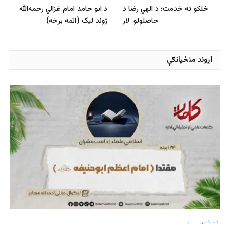
خلكو ته خدمت؛ د الهي رضا د
د ابو حامد امام غزالي رحمه‌الله
حاصلولو لار
ژوند لیک (اتمه برخه)
اړوند منځپانګې
اسلامي علما