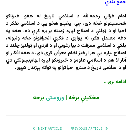
جمع بندي
امام غزالي رحمه‌الله د اسلامي تاریخ له هغو اغېزناکو
شخصیتونو څخه دی، چې پخپلو هڅو یې د اسلامي تفکر د
احیا او د ټولنې د اصلاح لپاره زمینه برابره کړې ده. هغه په
دغه معتدل فکر، نه‌ یوازې د فکري انحرافونو مخه ونیوله،
بلکې د اسلامي معرفت د بیا رغونې او د فردي او ټولنیز چلند د
اصلاح لپاره یې هر اړخیز نظام معرفي کړی دی. د هغه افکار او
آثار لا هم د اسلامي علومو د څېړونکو لپاره الهام‌بښونکي دي
او د اسلامي تاریخ د سترو احیاګرانو په توګه پېژندل کېږي.
ادامه لري…
مخکینې
برخه |
وروستۍ
برخه
NEXT ARTICLE
PREVIOUS ARTICLE