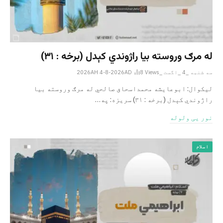
له مرګ وروسته بیا راژوندي کېدل (برخه : ۳۱)
سه شنبه _4 _اگست _2026AH 4-8-2026AD
Views
8
لیکوال: ابوعایشه محمداسحاق صالحي له مرګ وروسته بیا
راژوندي کېدل (برخه : ۳۱) سریزه: په…
نور یی ولوله
اسلام