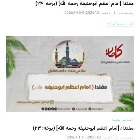
مقتدا [امام اعظم ابوحنیفه رحمه الله‎] (برخه: ۲۴)
پنجشنبه _6 _اگست _2026AH 6-8-2026AD
نور یی ولوله
اسلامي علما
مقتداء [امام اعظم ابوحنیفه رحمه الله‎] (برخه: ۲۳)
دوشنبه _3 _اگست _2026AH 3-8-2026AD