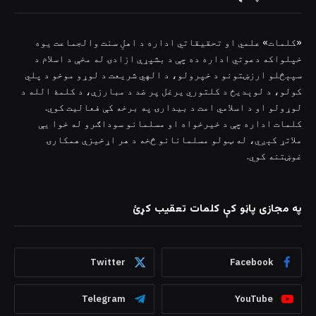
«کلمات» علمي او تحقیقاتي اداره د اهلِ سنت والجماعت یوه
خپلواکه دعوتي اداره ده چې د بشپړې ازادۍ له مخې د اسلام د
سپېڅلو ارزښتونو د خپرولو، د الهي شریعت د لوړو موخو د پلي
کولو، د لوېدیځ د کلتوري یرغل پر ضد د مبارزې، د کلمۀ الله د
لوړولو او د اسلامي امت د بیدارۍ په برخه کې فعالیت کوي.
کلمات اداره چې د خیرخواه او مسلمانو سوداګرو له خوا یې
ملاتړ کېږي، له ټولو مسلمانانو څخه د هر اړخیزې همکارۍ
غوښتنه کوي.
په مجازی پاڼو کې کلمات تعقیب کړئ
Twitter
Facebook
Telegram
YouTube