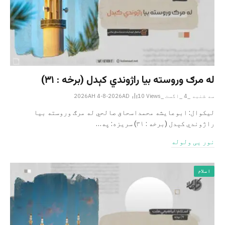
له مرګ وروسته بیا راژوندي کېدل (برخه : ۳۱)
سه شنبه _4 _اگست _2026AH 4-8-2026AD
Views
10
لیکوال: ابوعایشه محمداسحاق صالحي له مرګ وروسته بیا
راژوندي کېدل (برخه : ۳۱) سریزه: په…
نور یی ولوله
اسلام