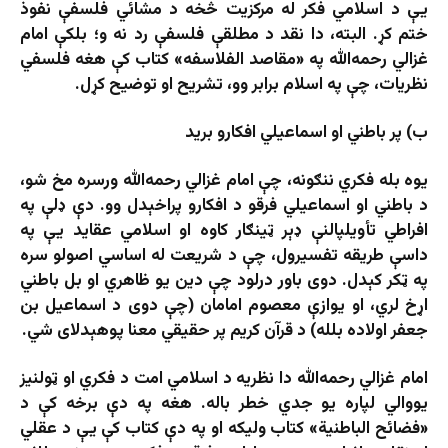
یې د اسلامي فکر له مرکزیت څخه د مشائي فلسفې نفوذ
ختم کړ. البته، دا نقد د مطلقې فلسفې رد نه و؛ بلکې امام
غزالي رحمه‌الله په «مقاصد الفلاسفه» کتاب کې هغه فلسفي
نظریات، چې په اسلام برابر وو، تشریح او توضیح کړل.
ب) پر باطني او اسماعيلي افکارو برید
یوه بله فکري ننګونه، چې امام غزالي رحمه‌الله ورسره مخ شو،
د باطني او اسماعيلي فرقو د افکارو پراخېدل وو. دې ډلې په
افراطي تأویلپالنې ډېر ټینګار کاوه او اسلامي عقاید یې په
داسې طریقه تفسیرول، چې د شریعت له اساسي اصولو سره
په ټکر کېدل. دوی باور درلود چې دین یو ظاهري او بل باطني
اړخ لري، او یوازې معصوم امامان (چې دوی د اسماعیل بن
جعفر اولاده بلله) د قرآن کریم پر حقیقي معنا پوهېدلای شي.
امام غزالي رحمه‌الله دا نظریه د اسلامي امت د فکري او ټولنیز
یووالي لپاره یو جدي خطر باله. هغه په دې برخه کې د
«فضائح الباطنية» کتاب ولیکه او په دې کتاب کې یې د عقلي