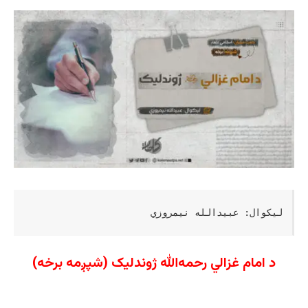
لیکوال: عبیدالله نیمروزي
د امام غزالي رحمه‌الله ژوندلیک (شپږمه برخه)