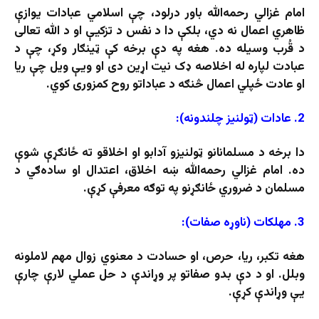
امام غزالي رحمه‌الله باور درلود، چې اسلامي عبادات یوازې
ظاهري اعمال نه دي، بلکې دا د نفس د تزکیې او د الله تعالی
د قُرب وسیله ده. هغه په دې برخه کې ټینګار وکړ، چې د
عبادت لپاره له اخلاصه ډک نیت اړین دی او ویې ویل چې ریا
او عادت ځپلي اعمال څنګه د عباداتو روح کمزوری کوي.
2. عادات (ټولنیز چلندونه):
دا برخه د مسلمانانو ټولنیزو آدابو او اخلاقو ته ځانګړې شوې
ده. امام غزالي رحمه‌الله ښه اخلاق، اعتدال او ساده‌ګي د
مسلمان د ضروري ځانګړنو په توګه معرفې کړې.
3. مهلکات (ناوړه صفات):
هغه تکبر، ریا، حرص، او حسادت د معنوي زوال مهم لاملونه
وبلل. او د دې بدو صفاتو پر وړاندې د حل عملي لارې چارې
یې وړاندې کړې.