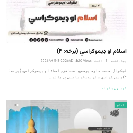
اسلام او ډیموکراسي (برخه: ۴)
چهارشنبه _5 _اگست _2026AH 5-8-2026AD
Views
20
لیکوال: محمد داود یوسفي اسحاقزی اسلام او ډیموکراسي (برخه:
۴) ډیموکراسي د لوېدیځو ساینس پوهانو…
نور یی ولوله
اسلام