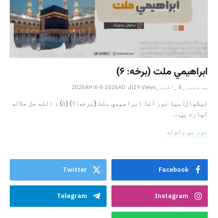
ابراهيمي ملت (برخه: ۶)
سه شنبه _4 _اگست _2026AH 4-8-2026AD
Views
19
ليکوال: میا نور آغا ابراهيمي ملت (برخه: ۶) (۵) د الله جل جلاله
لپاره یې…
نور یی ولوله
Twitter
Facebook
Telegram
Instagram