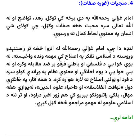
4. منجیات (غوره صفات):
امام غزالي رحمه‌الله په دې برخه کې توکل، زهد، تواضع او له
الله تعالی سره محبت هغه صفات وګڼل، چې کولای شي
انسان په معنوي لحاظ کمال ته ورسوي.
لنډه دا چې، امام غزالي رحمه‌الله له انزوا څخه تر راستنېدو
وروسته د اسلامي تفکر په اصلاح کې مهمه ونډه واخیسته. له
یوې خوا یې د فلسفې او باطني فرقو پر ضد مقابله وکړه او له
بلې خوا یې د یوه اخلاقي او معنوي نظام په وړاندې کولو سره
د فرد او ټولنې اصلاح ته لاره هواره کړه. د هغه آثار، په ځانګړي
ډول «تهافت الفلاسفه» او «احیاء علوم الدین»، نه‌یوازې هغه
مهال، بلکې راتلوونکو پېړیو کې هم ژور اغېز درلود، او تر ننه د
اسلامي علومو له مهمو مراجعو څخه ګڼل کېږي.
ادامه لري…