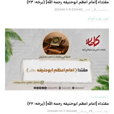
مقتداء [امام اعظم ابوحنیفه رحمه الله‎] (برخه: ۲۳)
دوشنبه _3 _اگست _2026AH 3-8-2026AD
نور یی ولوله
اسلامي علما
مقتداء [امام اعظم ابوحنیفه رحمه الله‎] (برخه: ۲۲)
چهارشنبه _29 _جولای _2026AH 29-7-2026AD