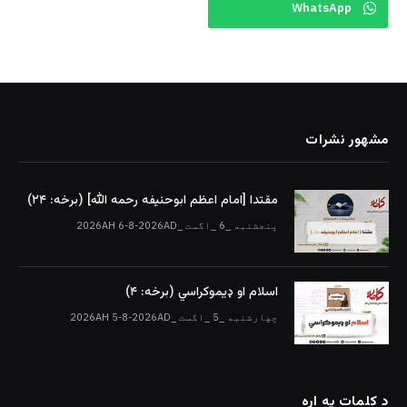
WhatsApp
مشهور نشرات
مقتدا [امام اعظم ابوحنیفه رحمه الله‎] (برخه: ۲۴)
پنجشنبه _6 _اگست _2026AH 6-8-2026AD
اسلام او ډیموکراسي (برخه: ۴)
چهارشنبه _5 _اگست _2026AH 5-8-2026AD
د کلمات په اړه