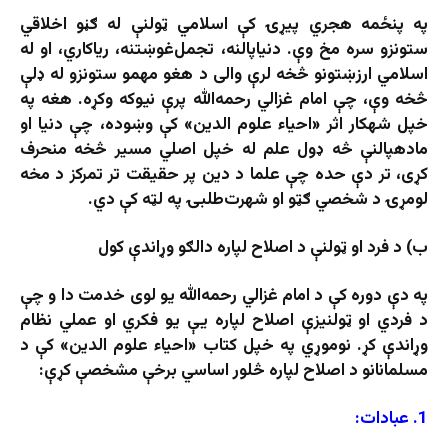
په پنځمه هجري پیړۍ کې اسلامي ټولنې له ګڼو اخلاقي
ستونزو سره مخ وې. دنیاپالنه، تجمل‌غوښتنه، ریاکاري، او له
اسلامي ارزښتونو څخه لرې والی د هغو مهمو ستونزو له ډلې
څخه وې، چې امام غزالي رحمه‌الله پرې نیوکه وکړه. هغه په
خپل شهکار اثر «احیاء علوم الدین» کې وښوده، چې دنیا او
مادهپالنې څه ډول علم له خپل اصلي مسیر څخه منحرف
کړی، تر دې حده چې علما د دین پر حقیقت تر تمرکز د مخه
لومړۍ د شخصي ګټو او شهرت‌طلبۍ په لټه کې دي.
ب) د فرد او ټولنې د اصلاح لپاره دالګو وړاندې کول
په دې دوره کې د امام غزالي رحمه‌الله یو لوی خدمت دا و چې
د فردي او ټولنیزې اصلاح لپاره یې یو فکري او عملي نظام
وړاندې کړ. نوموړي په خپل کتاب «احیاء علوم الدین» کې د
مسلمانانو د اصلاح لپاره څلور اساسي برخې مشخصې کړې:
1. عبادات: