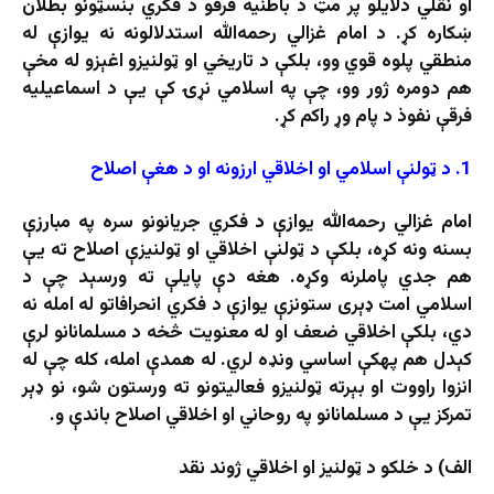
او نقلي دلایلو پر مټ د باطنيه فرقو د فکري بنسټونو بطلان
ښکاره کړ. د امام غزالي رحمه‌الله استدلالونه نه یوازې له
منطقي پلوه قوي وو، بلکې د تاریخي او ټولنیزو اغېزو له مخې
هم دومره ژور وو، چې په اسلامي نړۍ کې یې د اسماعيليه
فرقې نفوذ د پام وړ راکم کړ.
1. د ټولنې اسلامي او اخلاقي ارزونه او د هغې اصلاح
امام غزالي رحمه‌الله یوازې د فکري جریانونو سره په مبارزې
بسنه ونه کړه، بلکې د ټولنې اخلاقي او ټولنیزې اصلاح ته یې
هم جدي پاملرنه وکړه. هغه دې پایلې ته ورسېد چې د
اسلامي امت ډېری ستونزې یوازې د فکري انحرافاتو له امله نه
دي، بلکې اخلاقي ضعف او له معنویت څخه د مسلمانانو لرې
کېدل هم پهکې اساسي ونډه لري. له همدې امله، کله چې له
انزوا راووت او بېرته ټولنیزو فعالیتونو ته ورستون شو، نو ډېر
تمرکز یې د مسلمانانو په روحاني او اخلاقي اصلاح باندې و.
الف) د خلکو د ټولنیز او اخلاقي ژوند نقد