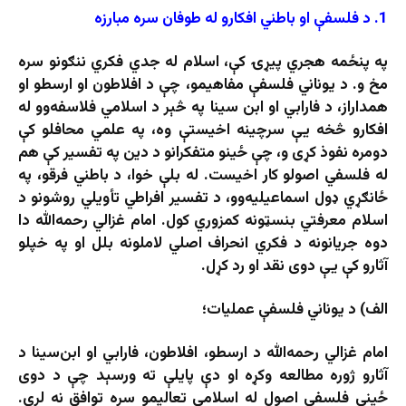
1. د فلسفې او باطني افکارو له طوفان سره مبارزه
په پنځمه هجري پیړۍ کې، اسلام له جدي فکري ننګونو سره
مخ و. د يوناني فلسفې مفاهيمو، چې د افلاطون او ارسطو او
همداراز، د فارابي او ابن سینا په څېر د اسلامي فلاسفه‌وو له
افکارو څخه یې سرچينه اخيستې وه، په علمي محافلو کې
دومره نفوذ کړی و، چې ځينو متفکرانو د دین په تفسیر کې هم
له فلسفي اصولو کار اخيست. له بلې خوا، د باطني فرقو، په
ځانګړي ډول اسماعيليه‌وو، د تفسیر افراطي تأویلي روشونو د
اسلام معرفتي بنسټونه کمزوري کول. امام غزالي رحمه‌الله دا
دوه جریانونه د فکري انحراف اصلي لاملونه بلل او په خپلو
آثارو کې یې دوی نقد او رد کړل.
الف) د یوناني فلسفې عملیات؛
امام غزالي رحمه‌الله د ارسطو، افلاطون، فارابي او ابن‌سينا د
آثارو ژوره مطالعه وکړه او دې پایلې ته ورسېد چې د دوی
ځینې فلسفي اصول له اسلامي تعالیمو سره توافق نه لري.