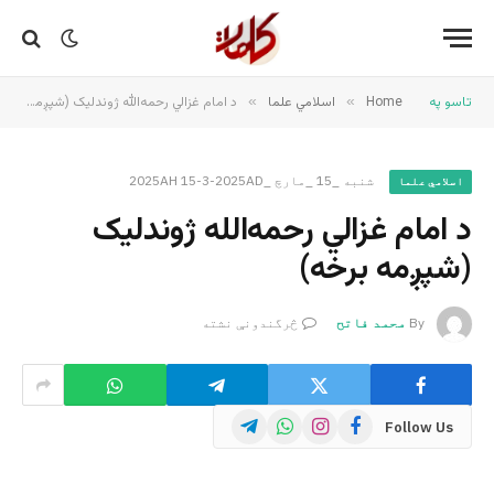
تاسو په
Home
»
اسلامي علما
»
د امام غزالي رحمه‌الله ژوندلیک (شپږمه برخه)
شنبه _15 _مارچ _2025AH 15-3-2025AD
اسلامي علما
د امام غزالي رحمه‌الله ژوندلیک
(شپږمه برخه)
By
محمد فاتح
څرگندونې نشته
Telegram
WhatsApp
Instagram
Facebook
Follow Us