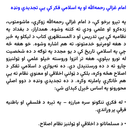
امام غزالي رحمه‌الله او په اسلامي فکر کې یې تجدیدي ونډه
په تېرو برخو کې، د امام غزالي رحمه‌الله زوکړې، ماشومتوب،
زده‌کړو او علمي ودې ته کتنه وشوه. همداراز، د بغداد په
نظاميه کې یې تدریس او د المستظهري کتاب د لیکلو په څېر
د هغه لومړنیو خدمتونو، ته هم اشاره وشوه. خو هغه څه
چې په اسلامي تاریخ کې د یو مجدد په توګه د ده شخصیت
له نورو بېلوي، هغه تر انزوا وروسته خپلو علمي او ټولنیزو
چارو ته د ده ورستنېدل دي. ده نه‌یوازې د اسلامي تفکر د
اصلاح هڅه وکړه، بلکې د ټولنې اخلاقي او معنوي نظام ته یې
هم ځانګړې پاملرنه وکړه. د ده تجدیدي ونډه د دوو اصلي
محورونو په اساس څېړل کېدای شي:
• له فکري ننګونو سره مبارزه – په تېره د فلسفې او باطنیه
فرقې پر وړاندې.
• د مسلمانانو د اخلاقي او ټولنیز نظام اصلاح.