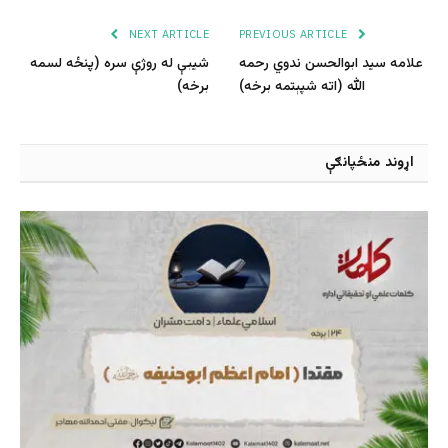
NEXT ARTICLE
PREVIOUS ARTICLE
علامه سید ابوالحسن ندوي رحمه
شیبې له روژې سره (پنځه لسمه
الله (اته شپېتمه برخه)
برخه)
اړوند منځپانګې