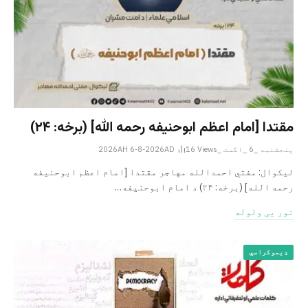
مقتدا [امام اعظم ابوحنیفه رحمه الله‎] (برخه: ۲۴)
پنجشنبه _6 _اگست _2026AH 6-8-2026AD
Views
16
لیکوال: مفتي احمدالله مهاجر مقتدا [امام اعظم ابوحنیفه
رحمه الله‎] (برخه: ۲۴) د امام ابوحنيفه…
نور یی ولوله
ډیموکراسي