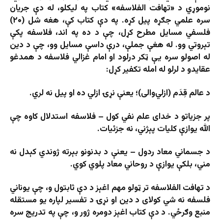
نوموړي د «تهافت الفلاسفه» کتاب په لیکلو، له دې جریان
سره علمي جګړه پیل کړه. په دې کتاب کې، هغه شل (۲۰)
فلسفي مسایل مطرح کړل، چې د ده په اند، فلاسفه پکې
تېروتي وو. له هغې جملې، درې داسې مسایل وو، چې د دین
له اصولو سره یې ټکر درلود او امام غزالي فلاسفه د همدغو
عقایدو د لرلو له امله تکفیر کړل:
د عالم قِدَم (ازلي‌والی)؛ یعنې نړۍ ازلي ده او پیل نه لري.
پر جزیاتو د خدای علم نفي کول – فلاسفه استدلال کاوه چې
الله یوازې کلیات پېژني، نه جزئیات.
د جسماني معاد ردول – یعنې د بدنونو بېرته ژوندي کېدل نه
مني، بلکې یوازې د روحاني معاد پلوي کوي.
د تهافت الفلاسفه تر ټولو مهم اغېز د دې ثابتول و، چې یوناني
فلسفه نه شي کولای د دین او نړۍ د تفسیر لپاره یو مستقله
منبع وګرځي. د دې کتاب اغېز دومره ژور و، چې په تدریج سره