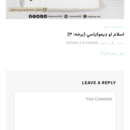
ډیموکراسي
اسلام او ډیموکراسي (برخه: ۳)
شنبه _1 _اگست _2026AH 1-8-2026AD
نور یی ولوله
LEAVE A REPLY