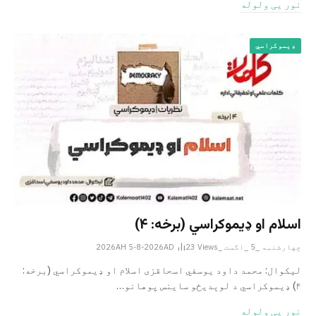
نور یی ولوله
ډیموکراسي
اسلام او ډیموکراسي (برخه: ۴)
چهارشنبه _5 _اگست _2026AH 5-8-2026AD
Views
23
لیکوال: محمد داود یوسفي اسحاقزی اسلام او ډیموکراسي (برخه:
۴) ډیموکراسي د لوېدیځو ساینس پوهانو…
نور یی ولوله