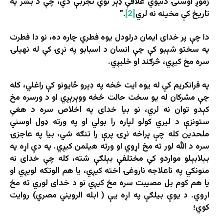
زموږ اوسنۍ دنیوي علاقې ډېر نوې تجربې دي، چې د بشر په
تاریخ کې مخینه نه لري
[2]
.”
دا چې پر خدای ایمان درلودل یوه فطري چاره ده، نو دا فطرت
په سختو شېبو کې چې انسان د اسبابو په نړۍ کې له نهیلۍ
سره مخ کیږي، څرګند او ځلیږي.
په قرانکریم کې له یوه ایت څخه په ډېرو ځایونو کې راغلي، کله
چې مشرکان له يو سخت حالت څخه ووېرېږي او د ورسره مخ
کېدو توان نه لري، نو بیا خدای په اخلاص سره د هغې
ستونزې د لیري کولو لپاره را بولي او په ورته ډول اوسني
ملحدین کله چې پراخه نړۍ پرې را تنګه شي، بیا په عاجزۍ
سره د الله لور ته مخ اړوي او ورته هیلمن کیږي. په دې اړه په
بېلابېلو مواردو کې مختلفې بېلګې شته، کله چې خدای نه
منونکي په ناعلاجه ناروغۍ اخته کیږي، یا هم الوتکه لویږي او
یا هم کوم بل مصیبت سره مخ کیږي نو د خدای لوري ته مخ
اړوي. د یوې بیلګې په اړه یې ( ابله الرویني مصري) روایت
کوي؛