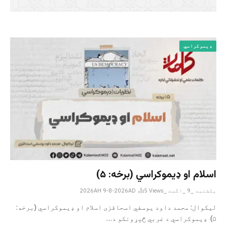
ډیموکراسي
اسلام او ډیموکراسي (برخه: ۵)
یکشنبه _9 _اگست _2026AH 9-8-2026AD
Views
5
لیکوال: محمد داود یوسفي اسحاقزی اسلام او ډیموکراسي (برخه:
۵) ډیموکراسي د غربي څېړونکو د…