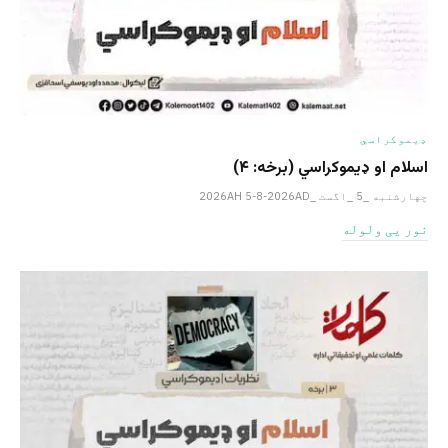
ډیموکراسي
اسلام او ډیموکراسي (برخه: ۴)
چهارشنبه _5 _اگست _2026AH 5-8-2026AD
نور یی ولوله