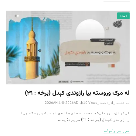
اسلام
له مرګ وروسته بیا راژوندي کېدل (برخه : ۳۱)
سه شنبه _4 _اگست _2026AH 4-8-2026AD
Views
10
لیکوال: ابوعایشه محمداسحاق صالحي له مرګ وروسته بیا
راژوندي کېدل (برخه : ۳۱) سریزه: په…
نور یی ولوله