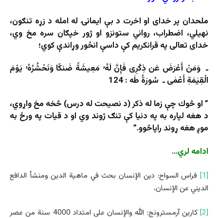
ملحدان پر خدای او اخرت د بې ایمانۍ له امله د زړه تنګون،
نهیلي، اضطراب، رواني ستونزو او ژور خپګان سره مخ وي،
خدای تعالی په قرانکریم کې داسې انځور وړاندې کوي؛
ـ وَمَنْ أَعْرَضَ عَن ذِكْرِى فَإِنَّ لَهُۥ مَعِيشَةً ضَنكًا وَنَحْشُرُهُۥ يَوْمَ
الْقِيٰمَةِ أَعْمٰى ـ سُورَةُ طٰه : 124
” او څوك چې زما له ذكر (د نصيحت له درس) څخه مخ واړوي،
د هغه لپاره به په دنيا کې تنګ ژوند وي او د قيات په ورځ به
موږ هغه ړوند راپاڅوو.”
ادامه لري…
[1]
فراس السواح: دين الإنسان بحث في ماهية الدين ومنشأ الدافع
الديني عن الإنسان،
[2]
كارين آرمسترونج: الله والإنسان على امتداد 4000 سنة من عصر