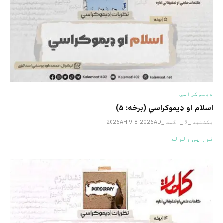
ډیموکراسي
اسلام او ډیموکراسي (برخه: ۵)
یکشنبه _9 _اگست _2026AH 9-8-2026AD
نور یی ولوله