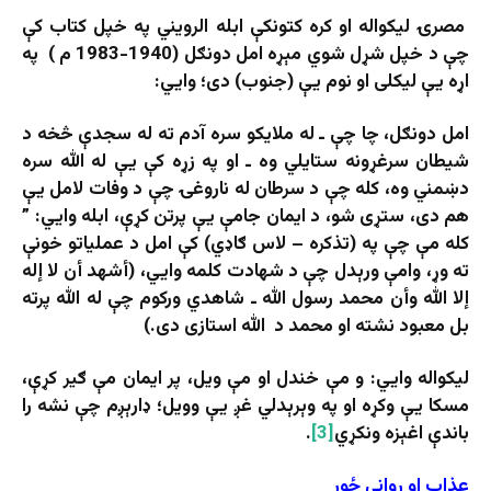
مصرۍ لیکواله او کره کتونکې ابله الرویني په خپل کتاب کې
چې د خپل شړل شوي مېړه امل دونګل (1940-1983 م ) په
اړه یې لیکلی او نوم یې (جنوب) دی؛ وايي:
امل دونګل، چا چې ـ له ملایکو سره آدم ته له سجدې څخه د
شیطان سرغړونه ستایلي وه ـ او په زړه کې یې له الله سره
دښمني وه، کله چې د سرطان له ناروغۍ چې د وفات لامل یې
هم دی، ستړی شو، د ایمان جامې یې پرتن کړې، ابله وايي: ”
کله مې چې په (تذکره – لاس ګاډي) کې امل د عملیاتو خونې
ته وړ، وامې ورېدل چې د شهادت کلمه وايي، (أشهد أن لا إله
إلا الله وأن محمد رسول الله ـ شاهدي ورکوم چې له الله پرته
بل معبود نشته او محمد د الله استازی دی.)
لیکواله وايي: و مې خندل او مې ویل، پر ایمان مې ګیر کړې،
مسکا یې وکړه او په وېرېدلي غږ یې وویل؛ ډارېږم چې نشه را
باندې اغېزه ونکړي
[3]
.
عذاب او رواني ځور