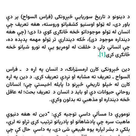
د دینونو د تاریخ سوریايي څېړونکی (فراس السواح) پر دې
باور دی، له ټولو اوسنیو کشفیاتو وروسته، هغه تعریف چې
انسان له ټولو موجوداتو څخه ځانګړی کوي دا دی؛ (چې هغه
دینداره موجود دی)، ځکه دینداري تر ټولو مهمه پدېده ده،
چې انساني ډلې د خلقت له لومړیو یې له نورو شیانو څخه
ځانګړی کړی
[1]
.
دین څېړونکی کارن ارمسټرانګ، د انسان په اړه د ـ فراس
السواح ـ تعریف ته مشابه او نږدې تعریف کړی. د دین په اړه
کارن له خپلو تاریخي څېړنو دا پایله اخيستې چې؛ انسانان
روحاني حیوانات دي او باید د انسان د تعریف بحث؛ له عاقل
څخه دینداره او مذهبي ته بدلون وکړي.
نوموړي دا مسألې داسې توجیه کړې: “دین له هغه دنیوي
ماهیت سره چې پادشاهانو او پادریانو ترتیب کړی تړاو نه لري،
بلکي د بشر لپاره یوه طبیعي شی دی، په داسې حال کې چې