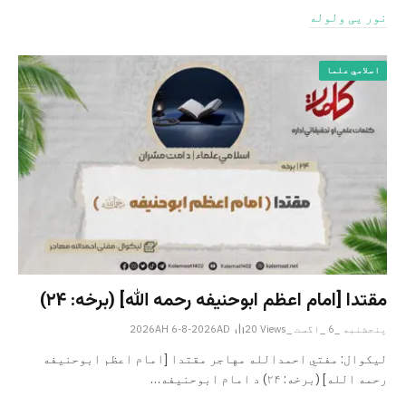
نور یی ولوله
اسلامي علما
مقتدا [امام اعظم ابوحنیفه رحمه الله‎] (برخه: ۲۴)
پنجشنبه _6 _اگست _2026AH 6-8-2026AD
Views
20
لیکوال: مفتي احمدالله مهاجر مقتدا [امام اعظم ابوحنیفه
رحمه الله‎] (برخه: ۲۴) د امام ابوحنيفه…