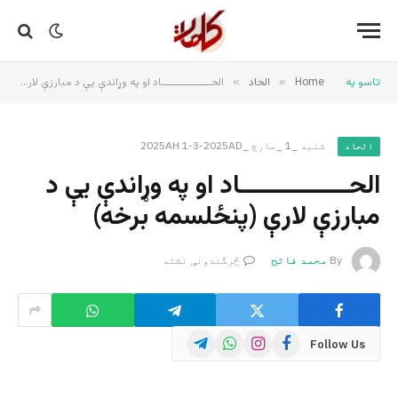
تاسو په
Home
»
الحاد
»
الحــــــــــــــاد او په وړاندې یې د مبارزې لارې (پنځلسمه برخه)
شنبه _1 _مارچ _2025AH 1-3-2025AD
الحاد
الحــــــــــــــاد او په وړاندې یې د
مبارزې لارې (پنځلسمه برخه)
By
محمد فاتح
څرگندونې نشته
Telegram
WhatsApp
Instagram
Facebook
Follow Us