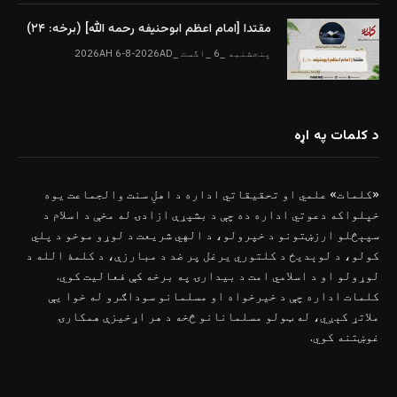
مقتدا [امام اعظم ابوحنیفه رحمه الله‎] (برخه: ۲۴)
پنجشنبه _6 _اگست _2026AH 6-8-2026AD
د کلمات په اړه
«کلمات» علمي او تحقیقاتي اداره د اهلِ سنت والجماعت یوه
خپلواکه دعوتي اداره ده چې د بشپړې ازادۍ له مخې د اسلام د
سپېڅلو ارزښتونو د خپرولو، د الهي شریعت د لوړو موخو د پلي
کولو، د لوېدیځ د کلتوري یرغل پر ضد د مبارزې، د کلمۀ الله د
لوړولو او د اسلامي امت د بیدارۍ په برخه کې فعالیت کوي.
کلمات اداره چې د خیرخواه او مسلمانو سوداګرو له خوا یې
ملاتړ کېږي، له ټولو مسلمانانو څخه د هر اړخیزې همکارۍ
غوښتنه کوي.