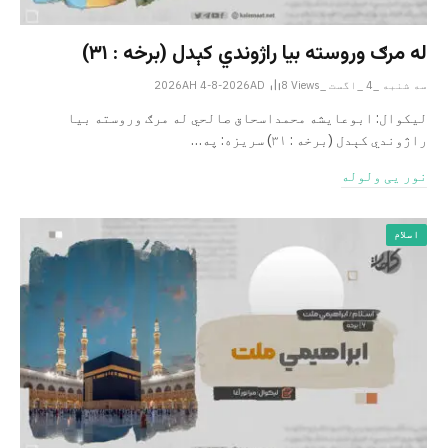
له مرګ وروسته بیا راژوندي کېدل (برخه : ۳۱)
سه شنبه _4 _اگست _2026AH 4-8-2026AD
Views
8
لیکوال: ابوعایشه محمداسحاق صالحي له مرګ وروسته بیا
راژوندي کېدل (برخه : ۳۱) سریزه: په…
نور یی ولوله
اسلام