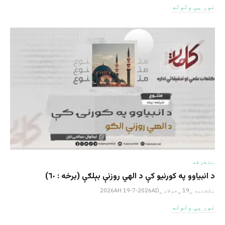
نور یی ولوله
متفرقه
د انبیاوو په کورنیو کې د الهي روزنې بېلګې (برخه : ٦٠)
یکشنبه _19 _جولای _2026AH 19-7-2026AD
نور یی ولوله