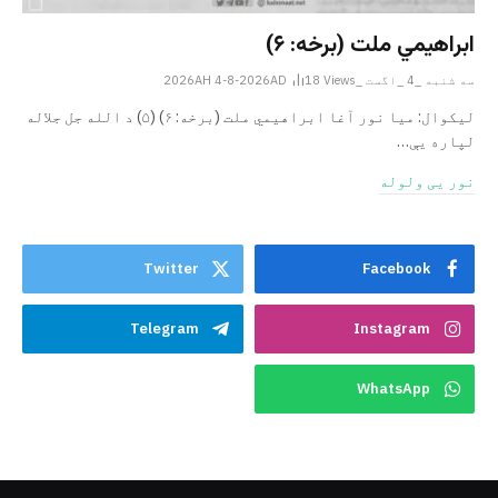
ابراهيمي ملت (برخه: ۶)
سه شنبه _4 _اگست _2026AH 4-8-2026AD
Views
18
ليکوال: میا نور آغا ابراهيمي ملت (برخه: ۶) (۵) د الله جل جلاله
لپاره یې…
نور یی ولوله
Twitter
Facebook
Telegram
Instagram
WhatsApp