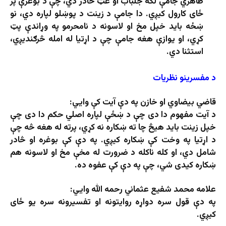
ظاهري جامې لکه جلباب او غټ څادر دي، چې د بوغرې پر
ځای کارول کیږي. دا جامې د زینت د پوښلو لپاره دي، نو
ښځه باید خپل مخ او لاسونه د نامحرمو په وړاندې پټ
کړي، او یوازې هغه جامې چې د اړتیا له امله څرګندیږي،
استثنا دي.
د مفسرینو نظریات
قاضي بیضاوي او خازن په دې آیت کې وايي:
د آیت مفهوم دا دی چې د ښځې لپاره اصلي حکم دا دی چې
خپل زینت باید هیڅ چا ته ښکاره نه کړي، پرته له هغه څه چې
د اړتیا په وخت کې ښکاره کیږي. په دې کې بوغره او څادر
شامل دي، او کله ناکله د ضرورت له مخې مخ او لاسونه هم
ښکاره کیدی شي، چې په دې کې عفوه ده.
علامه محمد شفیع عثماني رحمه الله وايي:
په دې قول سره دواړه روایتونه او تفسیرونه سره یو ځای
کیږي.