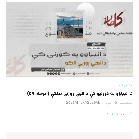
متفرقه
د انبیاؤو په کورنیو کې د الهي روزنې بېلګې ( برخه: ٥٩)
یکشنبه _5 _جولای _2026AH 5-7-2026AD
نور یی ولوله