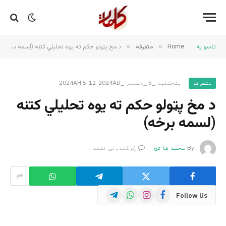
تاسو په
Home
»
متفرقه
»
د مخ پټولو حکم ته یوه تحلیلي کتنه (لسمه برخه)
پنجشنبه _5 _دسمبر _2024AH 5-12-2024AD
متفرقه
د مخ پټولو حکم ته یوه تحلیلي کتنه
(لسمه برخه)
By
محمد فاتح
څرگندونې نشته
Telegram
WhatsApp
Instagram
Facebook
Follow Us