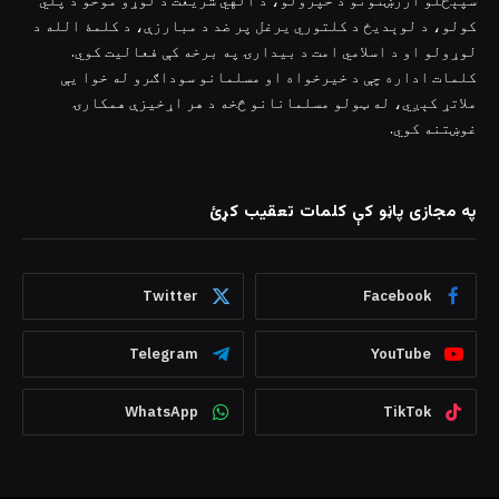
کولو، د لوېدیځ د کلتوري یرغل پر ضد د مبارزې، د کلمۀ الله د
لوړولو او د اسلامي امت د بیدارۍ په برخه کې فعالیت کوي.
کلمات اداره چې د خیرخواه او مسلمانو سوداګرو له خوا یې
ملاتړ کېږي، له ټولو مسلمانانو څخه د هر اړخیزې همکارۍ
غوښتنه کوي.
په مجازی پاڼو کې کلمات تعقیب کړئ
Twitter
Facebook
Telegram
YouTube
WhatsApp
TikTok