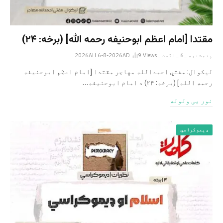
مقتدا [امام اعظم ابوحنیفه رحمه الله‎] (برخه: ۲۴)
پنجشنبه _6 _اگست _2026AH 6-8-2026AD
Views
9
لیکوال: مفتي احمدالله مهاجر مقتدا [امام اعظم ابوحنیفه
رحمه الله‎] (برخه: ۲۴) د امام ابوحنيفه…
نور یی ولوله
ډیموکراسي