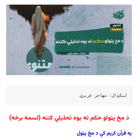
لیکوال: مهاجر عزیزي
د مخ پټولو حکم ته یوه تحلیلي کتنه (لسمه برخه)
په قرآن کریم کې د مخ پټول