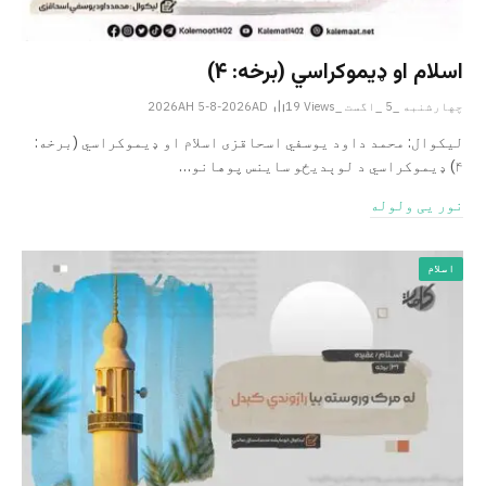
اسلام او ډیموکراسي (برخه: ۴)
چهارشنبه _5 _اگست _2026AH 5-8-2026AD
Views
19
لیکوال: محمد داود یوسفي اسحاقزی اسلام او ډیموکراسي (برخه:
۴) ډیموکراسي د لوېدیځو ساینس پوهانو…
نور یی ولوله
اسلام