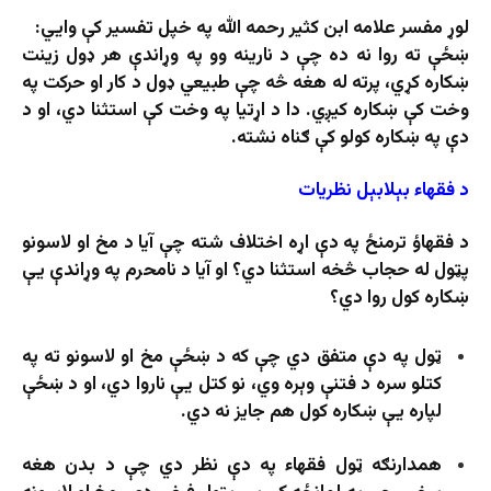
لوړ مفسر علامه ابن کثیر رحمه الله په خپل تفسیر کې وايي:
ښځې ته روا نه ده چې د نارینه وو په وړاندې هر ډول زینت
ښکاره کړي، پرته له هغه څه چې طبیعي ډول د کار او حرکت په
وخت کې ښکاره کیږي. دا د اړتیا په وخت کې استثنا دي، او د
دې په ښکاره کولو کې ګناه نشته.
د فقهاء بېلابېل نظریات
د فقهاؤ ترمنځ په دې اړه اختلاف شته چې آیا د مخ او لاسونو
پټول له حجاب څخه استثنا دي؟ او آیا د نامحرم په وړاندې یې
ښکاره کول روا دي؟
ټول په دې متفق دي چې که د ښځې مخ او لاسونو ته په
کتلو سره د فتنې وېره وي، نو کتل یې ناروا دي، او د ښځې
لپاره یې ښکاره کول هم جایز نه دي.
همدارنګه ټول فقهاء په دې نظر دي چې د بدن هغه