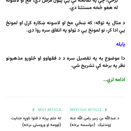
برخې، چې په لمانځه کې یې پټول فرض دي، مخ او لاسونه
له هغو څخه مستثنا دي.
د مثال په توګه
:
که ښځې مخ او لاسونه ښکاره کړل او لمونځ
یې ادا کړ، نو لمونځ یې د ټولو په اتفاق سره روا دی.
پایله
دا موضوع به په تفصیل سره د د فقهاوو او څلورو مذهبونو
نظر په برخه کې تشریح شي.
ادامه لري
…
NEXT ARTICLE
PREVIOUS ARTICLE
د عبدالله بن زبیر رضی الله عنه
له علم پرته د فتوا ناوړه جنایت
ژوندلیک (دولسمه برخه)
(اوومه او وروستۍ برخه)