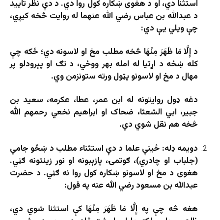
استثنا دي، او د هغوی ښکاره کول روا دي. د دې نظر تایید
د عبدالله بن عباس رضي الله عنهما له روایت څخه کیږي،
چې ویلي یې دي:
د إِلَّا مَا ظَهَرَ مِنْهَا څخه مطلب مخ او لاسونه دي؛ ځکه چې
کله ښځه د اړتیا له امله بهر ووځي، د تګ او پېرودلو پر
مهال د مخ او لاسونو پټول ورته ستونزمن وي.
دغه ډول روایتونه له ابن عمر، عطا، عکرمه، سعید بن
جبیر، ابي الشعثا، ضحاک او ابراهیم نخعي رحمهم الله
څخه هم نقل شوي دي.
دویمه ډله
:
ځینې علما د دې استثناء مطلب د ښځو جامې
(جلباب او چادري)، ګوتمۍ، پازېبونه او نور زینتونه ګڼي.
هغوی د مخ او لاسونو ښکاره کول روا نه ګڼي. د حضرت
عبدالله بن مسعود رضي الله عنه په قول:
هغه څه چې په إِلَّا مَا ظَهَرَ مِنْهَا کې استثنا شوي دي،