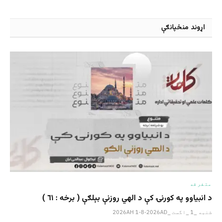
اړوند منځپانګې
متفرقه
د انبیاوو په کورنۍ کې د الهي روزنې بېلګې ( برخه : ٦١ )
شنبه _1 _اگست _2026AH 1-8-2026AD