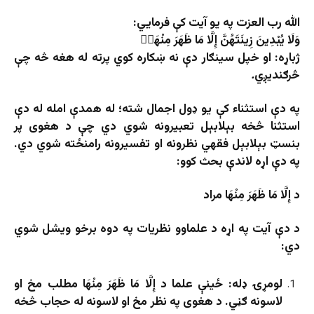
الله رب العزت په یو آیت کې فرمایي:
وَلَا يُبْدِينَ زِينَتَهُنَّ إِلَّا مَا ظَهَرَ مِنْهَا
ژباړه
:
او خپل سینګار دې نه ښکاره کوي پرته له هغه څه چې
څرګندیږي
.
په دې استثناء کې یو ډول اجمال شته؛ له همدې امله له دې
استثنا څخه بېلابېل تعبیرونه شوي دي چې د هغوی پر
بنسټ بېلابېل فقهي نظرونه او تفسیرونه رامنځته شوي دي.
په دې اړه لاندې بحث کوو:
د إِلَّا مَا ظَهَرَ مِنْهَا مراد
د دې آیت په اړه د علماوو نظریات په دوه برخو ویشل شوي
دي:
لومړۍ ډله
:
ځینې علما د إِلَّا مَا ظَهَرَ مِنْهَا مطلب مخ او
لاسونه ګڼي. د هغوی په نظر مخ او لاسونه له حجاب څخه