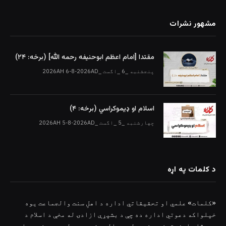
مشهور نشرات
مقتدا [امام اعظم ابوحنیفه رحمه الله‎] (برخه: ۲۴)
پنجشنبه _6 _اگست _2026AH 6-8-2026AD
اسلام او ډیموکراسي (برخه: ۴)
چهارشنبه _5 _اگست _2026AH 5-8-2026AD
د کلمات په اړه
«کلمات» علمي او تحقیقاتي اداره د اهلِ سنت والجماعت یوه
خپلواکه دعوتي اداره ده چې د بشپړې ازادۍ له مخې د اسلام د
سپېڅلو ارزښتونو د خپرولو، د الهي شریعت د لوړو موخو د پلي