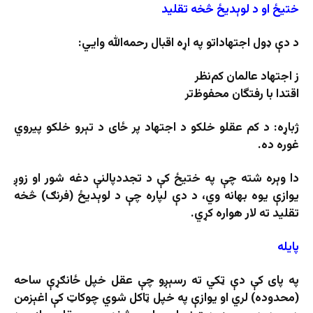
ختیځ او د لوېدیځ څخه تقلید
د دې ډول اجتهاداتو په اړه اقبال رحمه‌الله وايي:
ز اجتهاد عالمان کم‌نظر
اقتدا با رفتگان محفوظ‌تر
ژباړه: د کم عقلو خلکو د اجتهاد پر ځای د تېرو خلکو پیروي
غوره ده.
دا وېره شته چې په ختیځ کې د تجددپالنې دغه شور او زوږ
یوازې یوه بهانه وي، د دې لپاره چې د لوېدیځ (فرنګ) څخه
تقلید ته لار هواره کړي.
پایله
په پای کې دې ټکي ته رسېږو چې عقل خپل ځانګړې ساحه
(محدوده) لري او یوازې په خپل ټاکل شوي چوکاټ کې اغېزمن