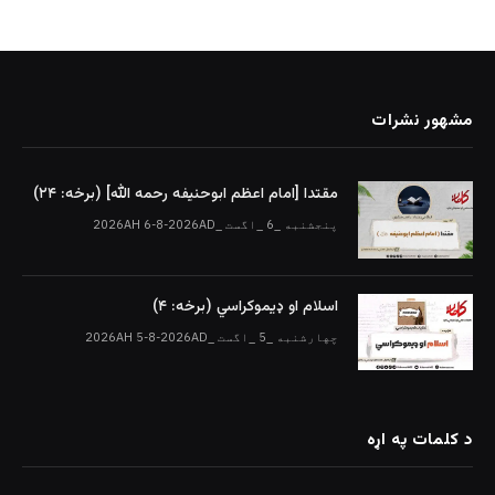
مشهور نشرات
مقتدا [امام اعظم ابوحنیفه رحمه الله‎] (برخه: ۲۴)
پنجشنبه _6 _اگست _2026AH 6-8-2026AD
اسلام او ډیموکراسي (برخه: ۴)
چهارشنبه _5 _اگست _2026AH 5-8-2026AD
د کلمات په اړه