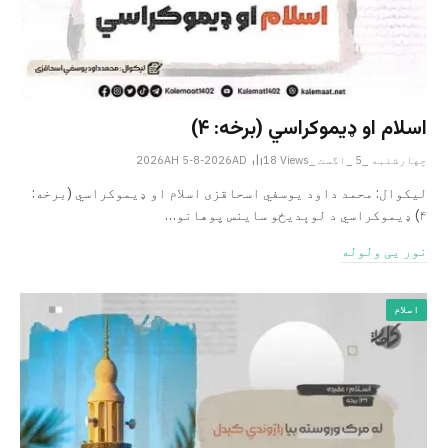
اسلام او ډیموکراسي (برخه: ۴)
چهارشنبه _5 _اگست _2026AH 5-8-2026AD
Views
18
لیکوال: محمد داود یوسفي اسحاقزی اسلام او ډیموکراسي (برخه:
۴) ډیموکراسي د لوېدیځو ساینس پوهانو…
نور یی ولوله
اسلام