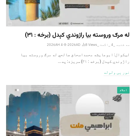
له مرګ وروسته بیا راژوندي کېدل (برخه : ۳۱)
سه شنبه _4 _اگست _2026AH 4-8-2026AD
Views
8
لیکوال: ابوعایشه محمداسحاق صالحي له مرګ وروسته بیا
راژوندي کېدل (برخه : ۳۱) سریزه: په…
نور یی ولوله
اسلام