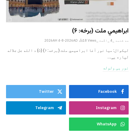
ابراهيمي ملت (برخه: ۶)
سه شنبه _4 _اگست _2026AH 4-8-2026AD
Views
18
ليکوال: میا نور آغا ابراهيمي ملت (برخه: ۶) (۵) د الله جل جلاله
لپاره یې…
نور یی ولوله
Twitter
Facebook
Telegram
Instagram
WhatsApp