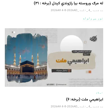
له مرګ وروسته بیا راژوندي کېدل (برخه : ۳۱)
سه شنبه _4 _اگست _2026AH 4-8-2026AD
نور یی ولوله
اسلام
ابراهيمي ملت (برخه: ۶)
سه شنبه _4 _اگست _2026AH 4-8-2026AD