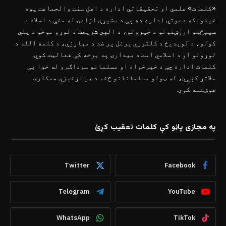
«کلمات» علمي او تحقیقاتي اداره د اهلِ سنت والجماعت یوه
خپلواکه دعوتي اداره ده چې د بشپړې ازادۍ له مخې د اسلام د
سپېڅلو ارزښتونو د خپرولو، د الهي شریعت د لوړو موخو د پلي
کولو، د لوېدیځ د کلتوري یرغل پر ضد د مبارزې، د کلمۀ الله د
لوړولو او د اسلامي امت د بیدارۍ په برخه کې فعالیت کوي.
کلمات اداره چې د خیرخواه او مسلمانو سوداګرو له خوا یې
ملاتړ کېږي، له ټولو مسلمانانو څخه د هر اړخیزې همکارۍ
غوښتنه کوي.
په مجازی پاڼو کې کلمات تعقیب کړئ
Twitter
Facebook
Telegram
YouTube
WhatsApp
TikTok