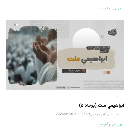
نور یی ولوله
اسلام
ابراهيمي ملت (برخه: ۵)
پنجشنبه _30 _جولای _2026AH 30-7-2026AD
نور یی ولوله