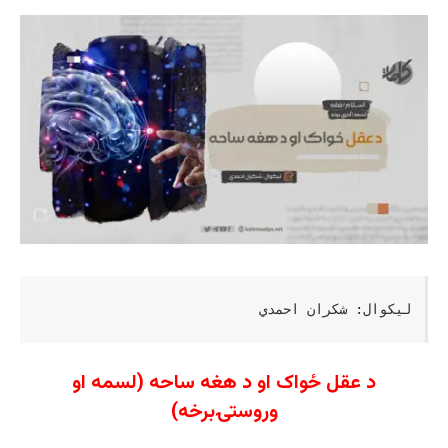
لیکوال: شکران احمدي
د عقل ځواک او د هغه ساحه (لسمه او
وروستۍبرخه)