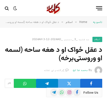
تاسو په
Home
»
اسلام
»
د عقل ځواک او د هغه ساحه (لسمه او وروستۍبرخه)
سه شنبه _3 _دسمبر _2024AH 3-12-2024AD
اسلام
د عقل ځواک او د هغه ساحه (لسمه
او وروستۍبرخه)
By
محمد فاتح
څرگندونې نشته
Telegram
WhatsApp
Instagram
Facebook
Follow Us