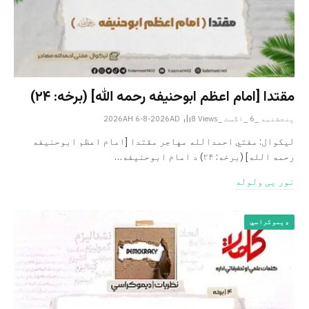
مقتدا [امام اعظم ابوحنیفه رحمه الله‎] (برخه: ۲۴)
پنجشنبه _6 _اگست _2026AH 6-8-2026AD
Views
8
لیکوال: مفتي احمدالله مهاجر مقتدا [امام اعظم ابوحنیفه
رحمه الله‎] (برخه: ۲۴) د امام ابوحنيفه…
نور یی ولوله
ډیموکراسي