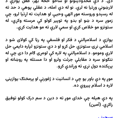
دی. د دې محدودیتونو او ساحو څخه بهر، عقل یوازې د
لارښونې وړتیا نه لري. نو له دې امله، د عقلي پوهې د حد ته
له رسېدو وروسته موږ الهي وحيې او هدایت ته اړتیا لرو، چې
زموږ سره د ښو او بدو په توپیر کولو کې مرسته وکړي، له
ستونزو مو خلاص کړي او سمې لارې ته مو هدایت کړي.
یوازې د اسلامپالنې د فکر او فلسفې په رڼا کې کولای شو د
اسلامي نړۍ ستونزې حل کړو او د دې ستونزو لپاره دایمي حل
لارې ومومو. د اسلامپالنې په لاره کې لومړی ګام دا دی چې له
ننګونو سره د مقابلې جرئت ولرو او دا مسئله په روښانه او
پرېکنده ډول نړۍ ته وړاندې کړو.
موږ په دې باور یو چې د انسانیت د ژغورنې او پرمختګ یوازینۍ
لاره د اسلام پیروي ده.
په دې هیله چې خدای موږ ته د دین د سم درک کولو توفیق
راکړي. (آمین)
سرچینې