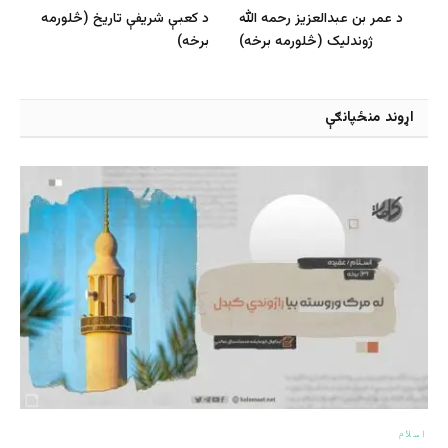
د عمر بن عبدالعزیز رحمه الله
د کعبې شریفې تاریخ (څلورمه
ژوندلیک (څلورمه برخه)
برخه)
اړوند منځپانګې
اسلام