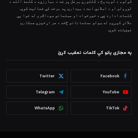
کولو، د لوېدیځ د کلتوري یرغل پر ضد د مبارزې، د کلمۀ الله د
لوړولو او د اسلامي امت د بیدارۍ په برخه کې فعالیت کوي.
کلمات اداره چې د خیرخواه او مسلمانو سوداګرو له خوا یې
ملاتړ کېږي، له ټولو مسلمانانو څخه د هر اړخیزې همکارۍ
غوښتنه کوي.
په مجازی پاڼو کې کلمات تعقیب کړئ
Twitter
Facebook
Telegram
YouTube
WhatsApp
TikTok