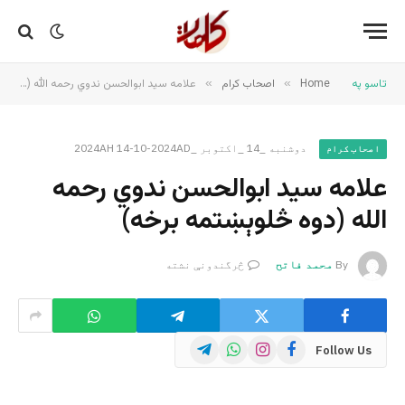
تاسو په
Home
»
اصحاب کرام
»
علامه سید ابوالحسن ندوي رحمه الله (دوه څلوېښتمه برخه)
دوشنبه _14 _اکتوبر _2024AH 14-10-2024AD
اصحاب کرام
علامه سید ابوالحسن ندوي رحمه
الله (دوه څلوېښتمه برخه)
By
محمد فاتح
څرگندونې نشته
Telegram
WhatsApp
Instagram
Facebook
Follow Us