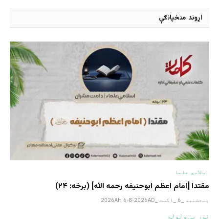
اړوند منځپانګې
اسلامي علما
مقتدا [امام اعظم ابوحنیفه رحمه الله‎] (برخه: ۲۴)
پنجشنبه _6 _اگست _2026AH 6-8-2026AD
نور یی ولوله