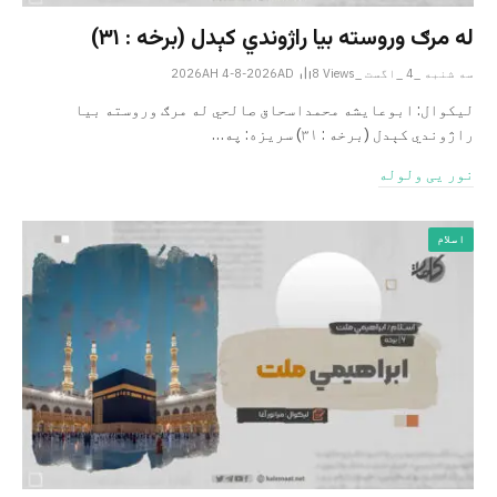
له مرګ وروسته بیا راژوندي کېدل (برخه : ۳۱)
سه شنبه _4 _اگست _2026AH 4-8-2026AD
Views
8
لیکوال: ابوعایشه محمداسحاق صالحي له مرګ وروسته بیا
راژوندي کېدل (برخه : ۳۱) سریزه: په…
نور یی ولوله
اسلام