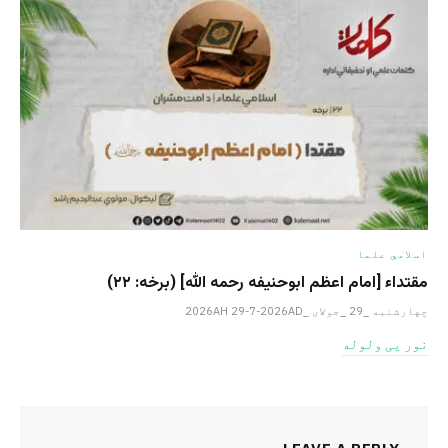
اسلامي علما
مقتداء [امام اعظم ابوحنیفه رحمه الله‎] (برخه: ۲۲)
چهارشنبه _29 _جولای _2026AH 29-7-2026AD
نور یی ولوله