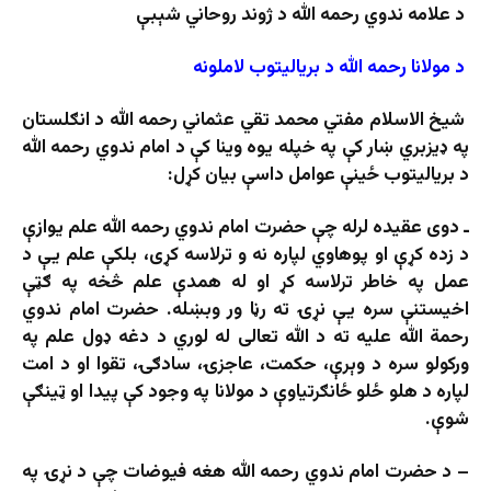
د علامه ندوي رحمه الله د ژوند روحاني شېبې
د مولانا رحمه الله د بریالیتوب لاملونه
شیخ الاسلام مفتي محمد تقي عثماني رحمه الله د انګلستان
په ډیزبري ښار کې په خپله یوه وینا کې د امام ندوي رحمه الله
د بریالیتوب ځینې عوامل داسې بیان کړل:
ـ دوی عقیده لرله چې حضرت امام ندوي رحمه الله علم یوازې
د زده کړې او پوهاوي لپاره نه و ترلاسه کړی، بلکې علم یې د
عمل په خاطر ترلاسه کړ او له همدې علم څخه په ګټې
اخیستنې سره یې نړۍ ته رڼا ور وبښله. حضرت امام ندوي
رحمة الله علیه ته د الله تعالی له لوري د دغه ډول علم په
ورکولو سره د وېرې، حکمت، عاجزۍ، سادګۍ، تقوا او د امت
لپاره د هلو ځلو ځانګرتیاوې د مولانا په وجود کې پیدا او ټینګې
شوې.
– د حضرت امام ندوي رحمه الله هغه فیوضات چې د نړۍ په