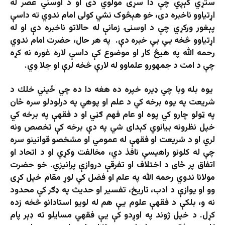
ستړي کېږي چې دا سړی مولوي دی او د اوسني عصر له
اړتیاوو ناخبره دی، خو هېڅوک نشي کولی امام ندوي ته داسې
پېغور ورکړي چې د اوسنۍ زمانې له حالاتو ناخبره دې او له
اړتیاوو څخه یې بې خبره دې. په هر حال، حضرت امام ندوي
رحمه الله په هیڅ کار او موضوع کې داسې لاره غوره نه کړه
چې د امت د جمهورو علماوو له لارې څخه لرې او جلا وي.
يوه بله وبا چي ډيره خپره ده هغه دا ده چي ځيني خلك د
شريعت په يوه برخه كي د علم او پوهي په درلودلو سره ځان
په ټولو چارو كي پوه او عام فهم ګڼي او د فقهې په برخه كي
خپل نظرونه بيانوي کېدای شي په دې برخه کې تخصص ونه
لري او د شریعت او فقهې له عمومي او مشخصو قوانینو سره
چې له کلونو راهیسې نافذ دي، مخالفت وکړي او د اتحاد او
اتفاق پر ځای د اختلاف او تفرقې دروازې پرانیزي. خو حضرت
مولانا ندوي رحمه الله په علم او فضل کې لوړ مقام خپل کړی
وو او یوازې د ادب، تاریخ، تفسیر او حدیث په ډګر کې محدود
نه و، بلکې د فقهې علوم یې هم له لویو استادانو څخه زده
کړل. د خپل ژوند په اوږدو کې يې فقهي مسايلو ته ډېر پام