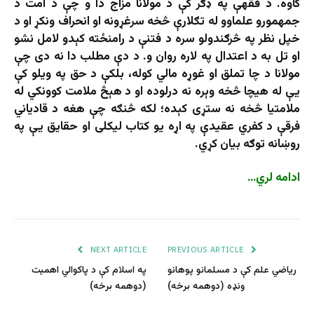
کاوه. د فقهې په ډګر کې د مولانا مزاج دا و چې د امت د
جمهمورو علماوو له تګلارې څخه سرغړونه او انحراف ونکړ او د
خپل نظر په څرګندولو سره د فتنې د رامنځته کېدو لامل نشو
او تل به د اعتدال په لاره روان و. د دې مطلب دا نه دی چې
مولانا د چا تملق او غوړه مالي کوله، بلکې د حق په ویلو کې
یې له هیچا څخه وېره نه درلوده او د هېڅ ملامت کوونکي له
ملامتیا څخه نه ستړی کېده؛ لکه څنګه چې هغه د قادیاني
فرقې د کفري عقیدې په اړه یو کتاب لیکلی او حقایق یې په
روښانه توګه بیان کړي.
ادامه لري…
NEXT ARTICLE
PREVIOUS ARTICLE
ریاضي علم کې د مسلمانو پوهانو
په اسلام کې د پاکوالي اهمیت
ونډه (دوهمه برخه)
(دوهمه برخه)