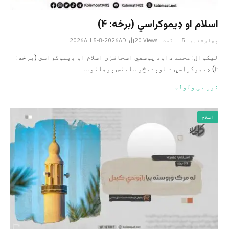
اسلام او ډیموکراسي (برخه: ۴)
چهارشنبه _5 _اگست _2026AH 5-8-2026AD
Views
20
لیکوال: محمد داود یوسفي اسحاقزی اسلام او ډیموکراسي (برخه:
۴) ډیموکراسي د لوېدیځو ساینس پوهانو…
نور یی ولوله
اسلام