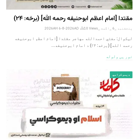
مقتدا [امام اعظم ابوحنیفه رحمه الله‎] (برخه: ۲۴)
پنجشنبه _6 _اگست _2026AH 6-8-2026AD
Views
10
لیکوال: مفتي احمدالله مهاجر مقتدا [امام اعظم ابوحنیفه
رحمه الله‎] (برخه: ۲۴) د امام ابوحنيفه…
نور یی ولوله
ډیموکراسي