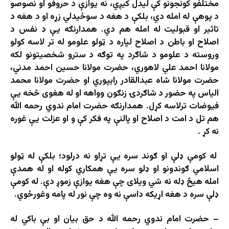
مختلفو کونجونو کې لیدل کیږي، نه یوازې د حروفو او نصوصو
د پوهې له امله دي، بلکې د هغه د سوځیدلي زړه او د هغه د
تاثیر او قبولیت له امله هم دي. همدارنګه یې د نفس د
اصلاح او باطن د اصلاح لپاره د ټولو علومو له تر لاسه کولو
وروسته د علومو د شاګرد په توګه د سترو شخصیتونو لکه
مولانا احمد علي لاهوري، حضرت مولانا حسین احمد مدني،
حضرت مولانا شاه عبدالقادر رایپوري او حضرت مولانا محمد
الیاس په حضور د شاګردۍ زنګون وواهه او له هغوی څخه یې
فیوضات ترلاسه کړل. همدارنګه حضرت امام ندوي رحمه الله
هم تل د امت د اصلاح او پالنې په فکر کې و او عزلت یې غوره
نه کړ .
له کومې ډلې او ګوند سره يې تړاو نه درلود؛ بلکې له ټولو
اسلامي ګوندونو او ډلو سره يې همکاري کوله او له همدې
امله هيڅ ډله نه شي ويلاى چې هغه يوازې زموږ دې. له کومې
ډلې سره د هغه اړیکه داسې نه وه چې نور له پامه وغورځوي.
– حضرت امام ندوي رحمه الله د حق بیان او بې باکي له