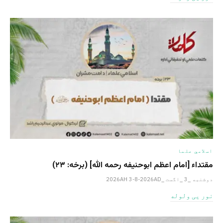
اسلامي علما
مقتداء [امام اعظم ابوحنیفه رحمه الله‎] (برخه: ۲۳)
دوشنبه _3 _اگست _2026AH 3-8-2026AD
نور یی ولوله