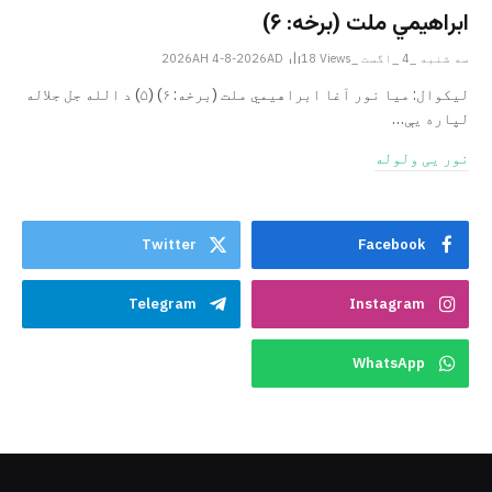
ابراهيمي ملت (برخه: ۶)
سه شنبه _4 _اگست _2026AH 4-8-2026AD
Views
18
ليکوال: میا نور آغا ابراهيمي ملت (برخه: ۶) (۵) د الله جل جلاله
لپاره یې…
نور یی ولوله
Twitter
Facebook
Telegram
Instagram
WhatsApp