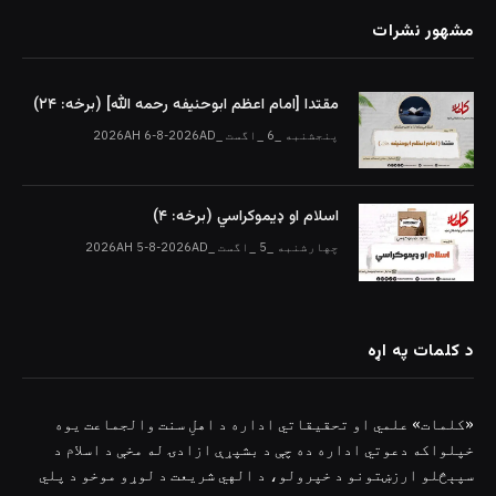
مشهور نشرات
مقتدا [امام اعظم ابوحنیفه رحمه الله‎] (برخه: ۲۴)
پنجشنبه _6 _اگست _2026AH 6-8-2026AD
اسلام او ډیموکراسي (برخه: ۴)
چهارشنبه _5 _اگست _2026AH 5-8-2026AD
د کلمات په اړه
«کلمات» علمي او تحقیقاتي اداره د اهلِ سنت والجماعت یوه
خپلواکه دعوتي اداره ده چې د بشپړې ازادۍ له مخې د اسلام د
سپېڅلو ارزښتونو د خپرولو، د الهي شریعت د لوړو موخو د پلي