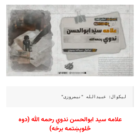
 لیکوال: عبیدالله "نیمروزی"
علامه سید ابوالحسن ندوي رحمه الله (دوه
څلوېښتمه برخه)