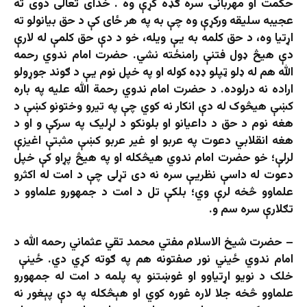
حکمت او مهربانۍ سره ګډه کړې وه . خدای تعالی دوی ته
عجیبه سلیقه ورکړې وه چې به په هر ځای کې د حق بیانولو ته
اړتیا وه، د حق کلمه به یې ویله، خو د دې حق کلمې له لارې
دې هیڅ ډول فتنې رامنځته نشي. حضرت امام ندوي رحمه
الله هم له ډلو ټپلو ډډه کوله او په خپل نوم یې د ګوند جوړولو
اراده نه درلوده. د حضرت امام ندوي رحمة الله علیه په باره
کښې هیڅوک له دې انکار نه کوي چې په تیرو وختونو کښې د
هغه نوم د حق د داعیانو او بلونکو د لړلیک په سرکې و او د
هغه انقلابي دعوت په عربو او غیر عربو کښې مثبتې اغیزې
لرلې؛ خو حضرت امام ندوي هيڅکله او په هيڅ پړاو کې خپل
دعوت له داسې نظريې سره نه دى تړلى چې د امت له اکثرو
علماوو څخه لرې وي؛ بلکې تل د امت د جمهورو علماوو د
تګلارې سره سم و.
– حضرت شيخ الاسلام مفتي محمد تقي عثماني رحمه الله د
امام ندوي ځيني نور صفتونه هم په ګوته کړي دي. ځینې ​​
خلک د نویو اړتیاوو او غوښتنو په پلمه د امت له جمهورو
علماوو څخه جلا لاره غوره کوي او هېڅکله په دې پېغور نه