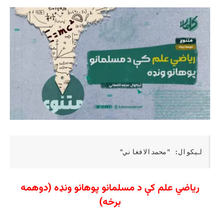
لیکوال: "محمدالافغاني"
ریاضي علم کې د مسلمانو پوهانو ونډه (دوهمه
برخه)