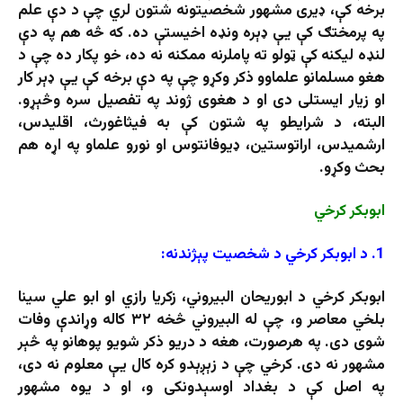
برخه کې، ډیری مشهور شخصیتونه شتون لري چې د دې علم
په پرمختګ کې یې ډېره ونډه اخیستې ده. که څه هم په دې
لنډه لیکنه کې ټولو ته پاملرنه ممکنه نه ده، خو پکار ده چې د
هغو مسلمانو علماوو ذکر وکړو چې په دې برخه کې یې ډېر کار
او زيار ايستلی دی او د هغوی ژوند په تفصیل سره وڅېړو.
البته، د شرایطو په شتون کې به فيثاغورث، اقليدس،
ارشميدس، اراتوستین، ډیوفانتوس او نورو علماو په اړه هم
بحث وکړو.
ابوبکر کرخي
1. د ابوبکر کرخي د شخصیت پېژندنه:
ابوبکر کرخي د ابوریحان البیروني، زکریا رازي او ابو علي سینا
بلخي معاصر و، چې له البیروني څخه ۳۲ کاله وړاندې وفات
شوی دی. په هرصورت، هغه د دریو ذکر شویو پوهانو په څېر
مشهور نه دی. کرخي چې د زېږېدو کره کال يې معلوم نه دی،
په اصل کې د بغداد اوسېدونکى و، او د يوه مشهور