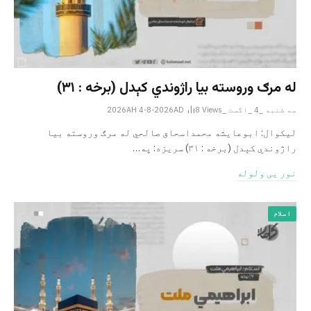
له مرګ وروسته بیا راژوندي کېدل (برخه : ۳۱)
سه شنبه _4 _اگست _2026AH 4-8-2026AD
Views
8
لیکوال: ابوعایشه محمداسحاق صالحي له مرګ وروسته بیا
راژوندي کېدل (برخه : ۳۱) سریزه: په…
نور یی ولوله
اسلام