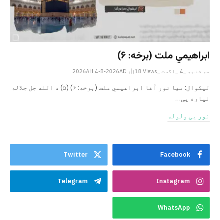
ابراهيمي ملت (برخه: ۶)
سه شنبه _4 _اگست _2026AH 4-8-2026AD
Views
18
ليکوال: میا نور آغا ابراهيمي ملت (برخه: ۶) (۵) د الله جل جلاله
لپاره یې…
نور یی ولوله
Twitter
Facebook
Telegram
Instagram
WhatsApp