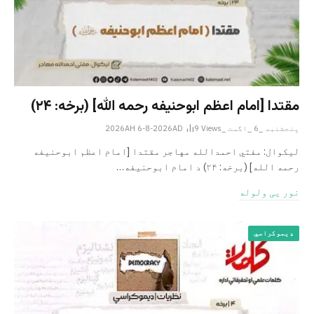
مقتدا [امام اعظم ابوحنیفه رحمه الله‎] (برخه: ۲۴)
پنجشنبه _6 _اگست _2026AH 6-8-2026AD
Views
9
لیکوال: مفتي احمدالله مهاجر مقتدا [امام اعظم ابوحنیفه
رحمه الله‎] (برخه: ۲۴) د امام ابوحنيفه…
نور یی ولوله
ډیموکراسي