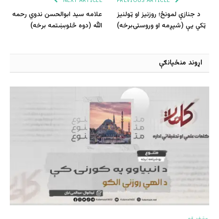
د جنازې لمونځ؛ روزنيز او ټولنيز
علامه سید ابوالحسن ندوي رحمه
ټکي يې (شپږمه او وروستۍبرخه)
الله (دوه څلوېښتمه برخه)
اړوند منځپانګې
متفرقه