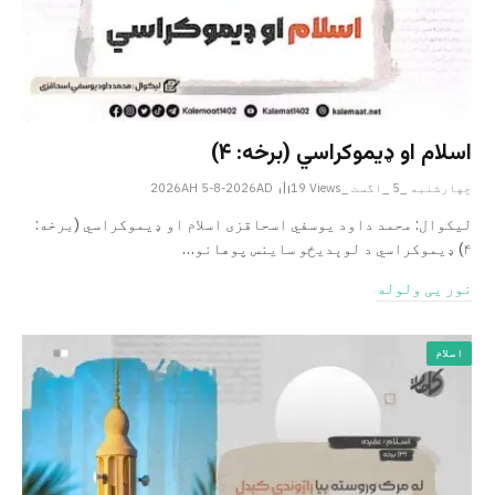
اسلام او ډیموکراسي (برخه: ۴)
چهارشنبه _5 _اگست _2026AH 5-8-2026AD
Views
19
لیکوال: محمد داود یوسفي اسحاقزی اسلام او ډیموکراسي (برخه:
۴) ډیموکراسي د لوېدیځو ساینس پوهانو…
نور یی ولوله
اسلام