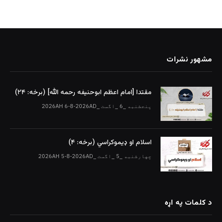
مشهور نشرات
مقتدا [امام اعظم ابوحنیفه رحمه الله‎] (برخه: ۲۴)
پنجشنبه _6 _اگست _2026AH 6-8-2026AD
اسلام او ډیموکراسي (برخه: ۴)
چهارشنبه _5 _اگست _2026AH 5-8-2026AD
د کلمات په اړه