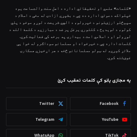
«کلمات» علمي او تحقیقاتي اداره د اهلِ سنت والجماعت یوه
خپلواکه دعوتي اداره ده چې د بشپړې ازادۍ له مخې د اسلام د
سپېڅلو ارزښتونو د خپرولو، د الهي شریعت د لوړو موخو د پلي
کولو، د لوېدیځ د کلتوري یرغل پر ضد د مبارزې، د کلمۀ الله د
لوړولو او د اسلامي امت د بیدارۍ په برخه کې فعالیت کوي.
کلمات اداره چې د خیرخواه او مسلمانو سوداګرو له خوا یې
ملاتړ کېږي، له ټولو مسلمانانو څخه د هر اړخیزې همکارۍ
غوښتنه کوي.
په مجازی پاڼو کې کلمات تعقیب کړئ
Twitter
Facebook
Telegram
YouTube
WhatsApp
TikTok