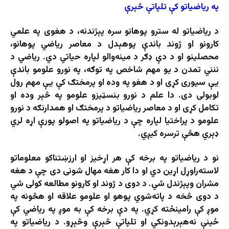
په ریاضیاتو کې تلپاتې څېرې
د ریاضیاتو له سترو پوهانو سره پېژندنه، د هغوی په علمي
کارونو او ژوند باندې پوهېدل د معاصر ریاضي پوهانو،
محصلینو او د دې ډګر د مینه‌والو لپاره حیاتي دي. رياضي د
ننني تمدن د یو مهم شاخص په توګه، په نورو علومو باندې
يې سیوری کړی او د هغو په وده او پرمختګ کې يې مهم رول
لوبولی دی. دا علم د نورو بنسټیزو علومو په څېر وده او
تکامل کړی او د معاصر ریاضیاتو د پرمختګ او همدارنګه د نورو
علومو د پراختیا لپاره چې د ریاضیاتو په اصولو پورې اړه لري
ډېري هڅې ترسره کیږي.
نو د ریاضیاتو په برخه کې هر اړخیز او ارزښتناکو معلوماتو
لاسته‌راوړل اړین دي او دا کار هغه مهال شونی دی چې د هغه
مشران وپېژندل شي. د دوی د ژوند او کارونو مطالعه کولی شي
د دوی څخه د پاته‌شوي پوهو او علومو علاقه او هڅونه په
موږ کې رامینځته کړي. په دې برخه کې به موږ په ریاضي کې
ځینې نه‌هېرېدونکي او تلپاتې څېرې وڅېړو. د ریاضیاتو په