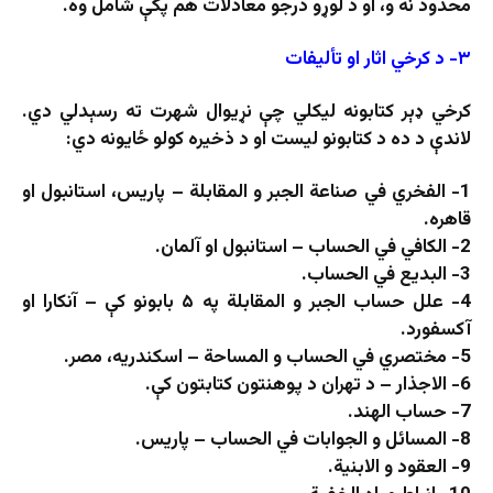
محدود نه و، او د لوړو درجو معادلات هم پکې شامل وه.
۳- د کرخي اثار او تأليفات
کرخي ډېر کتابونه ليکلي چې نړيوال شهرت ته رسېدلي دي.
لاندې د ده د کتابونو لیست او د ذخیره کولو ځایونه دي:
1- الفخري في صناعة الجبر و المقابلة – پاریس، استانبول او
قاهره.
2- الکافي في الحساب – استانبول او آلمان.
3- البدیع في الحساب.
4- علل حساب الجبر و المقابلة په ۵ بابونو کې – آنکارا او
آکسفورد.
5- مختصري في الحساب و المساحة – اسکندریه، مصر.
6- الاجذار – د تهران د پوهنتون کتابتون کې.
7- حساب الهند.
8- المسائل و الجوابات في الحساب – پاریس.
9- العقود و الابنیة.