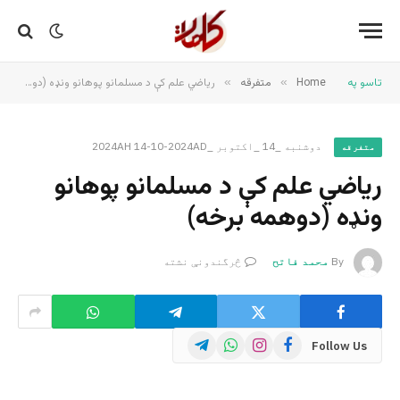
تاسو په
Home
»
متفرقه
»
ریاضي علم کې د مسلمانو پوهانو ونډه (دوهمه برخه)
دوشنبه _14 _اکتوبر _2024AH 14-10-2024AD
متفرقه
ریاضي علم کې د مسلمانو پوهانو
ونډه (دوهمه برخه)
By
محمد فاتح
څرگندونې نشته
Telegram
WhatsApp
Instagram
Facebook
Follow Us