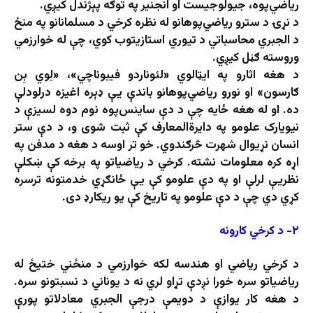
رياضي‌پوه، جيولوجيست او انجنير په توګه پېژندل کيږي.
د نړۍ د سترو ریاضي‌پوهانو له نظره کرخي د مسلمانانو په منځ
د الجبري محاسباتي د تیوري استازیتوب کوي، چې له خوارزمي
وروسته ګڼل کیږي.
د هغه اثارو په ایټالوي «لئوناردو فيبوناچي»، «لِوي بِن
ګارسون» او نورو رياضي‌پوهانو باندې يې ډېره اغیزه درلودلې
ده. او له هغه ځايه چې د دې ساینس‌پوه نوم دوه لسیزې د
نیویارک علومو په دايرة‌المعارف کې ثبت شوی و، د دې ستر
انسان نړیوال شهرت څرګندوي. خو تر اوسه د هغه د مدفن په
اړه کره معلومات نشته. کرخي د ریاضياتو په برخه کې ښکلې
نظریې لرلې او په دې علومو کې یې ځانګړي خدمتونه ترسره
کړي دي چې د دې علومو په تاریخ کې یو ریکارډ دی.
۲- د کرخي کارونه
د کرخي ریاضي او هندسه لکه خوارزمي د منځني ختیځ له
ریاضياتو سره خورا نږدې تړاو لري نه د يوناني د نسبتونو سره.
د هغه کار یوازې د دويمې درجې الجبري معادلاتو پورې