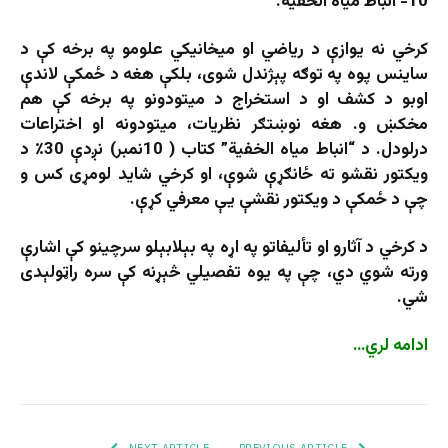
10- انباط میاه الخفیة.
کرخي نه یوازې د ریاضي او میخانیکي علومو په برخه کې د
ساینس پوه په توګه پېژندل شوی، بلکې هغه د ځمکې لاندې
اوبو د کشف او د استخراج د میتودونو په برخه کې هم
مخکښ و. هغه نوښتګر نظریات، میتودونه او اختراعات
درلودل. د “انباط میاه الخفیة” کتاب ( 10نمبر) نږدې 30٪ د
ویکتور نقشو ته ځانګړې شوې، او کرخي شاید لومړی کس و
چې د ځمکې د ویکتور نقشې یې معرفي کړې.
د کرخي د آثارو او تأليفاتو په اړه په بېلابېلو سرچينو کې اشارې
ورته شوي دي، چې په يوه تفصيلي څېړنه کې سره راټولېدی
شي.
ادامه لري…
NEXT ARTICLE
PREVIOUS ARTICLE