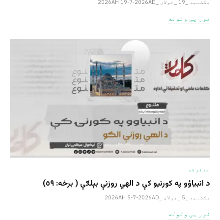
یکشنبه _19 _جولای _2026AH 19-7-2026AD
نور یی ولوله
متفرقه
د انبیاؤو په کورنیو کې د الهي روزنې بېلګې ( برخه: ٥٩)
یکشنبه _5 _جولای _2026AH 5-7-2026AD
نور یی ولوله