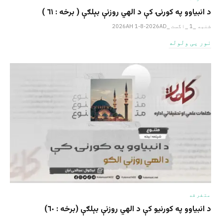
د انبیاوو په کورنۍ کې د الهي روزنې بېلګې ( برخه : ٦١ )
شنبه _1 _اگست _2026AH 1-8-2026AD
نور یی ولوله
متفرقه
د انبیاوو په کورنیو کې د الهي روزنې بېلګې (برخه : ٦٠)