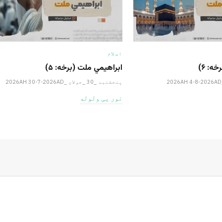
اسلام
ه: ۶)
ابراهيمي ملت (برخه: ۵)
پنجشنبه _30 _جولای _2026AH 30-7-2026AD
نور یی ولوله