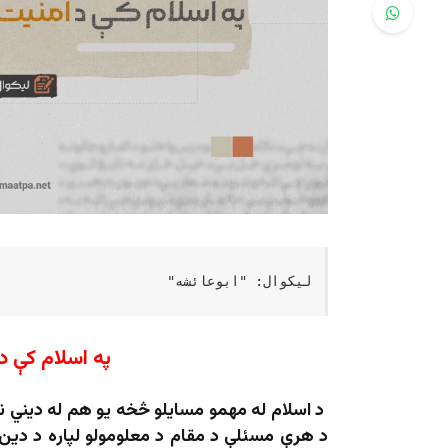
لیکوال: "ابوعائشه"
په اسلام کې د
د اسلام له مهمو مسايلو څخه يو هم له ديني نظر
د هرې مسئلې د مقام د معلومولو لپاره د دین 