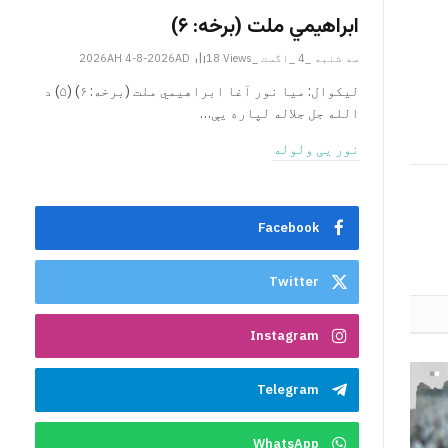
ابراهيمي ملت (برخه: ۶)
سه شنبه _4 _اگست _2026AH 4-8-2026AD
Views
18
ليکوال: میا نور آغا ابراهيمي ملت (برخه: ۶) (۵) د
الله جل جلاله لپاره یې…
نور یی ولوله
Facebook
Twitter
Instagram
Telegram
WhatsApp