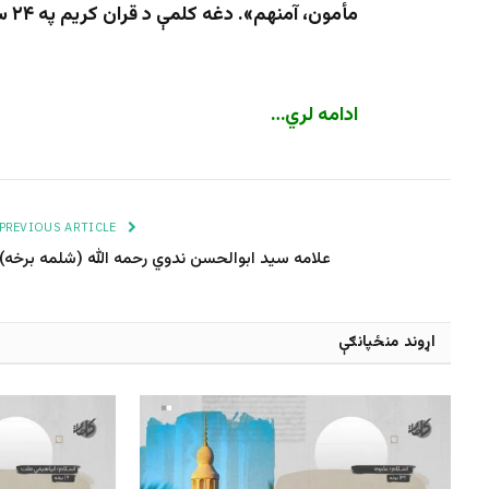
مأمون، آمنهم». دغه کلمې د قران کریم په ۲۴ سورتونو کې راغلي دي.
ادامه لري…
PREVIOUS ARTICLE
علامه سید ابوالحسن ندوي رحمه الله (شلمه برخه)
اړوند منځپانګې