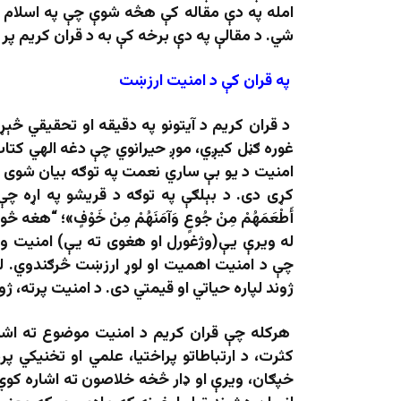
امله په دې مقاله کې هڅه شوې چې په اسلام کې
شي. د مقالې په دې برخه کې به د قران کریم پر 
په قران کې د امنيت ارزښت
د قران کریم د آیتونو په دقیقه او تحقیقي څېړ
غوره ګڼل کیږي، موږ حیرانوي چې دغه الهي کتاب
امنيت د يو بې ساري نعمت په توګه بيان شوى 
کړى دى. د بېلګې په توګه د قريشو په اړه چ
أَطْعَمَهُمْ مِنْ جُوعٍ وَآمَنَهُمْ مِنْ خَوْفٍ»
له ویرې یې(وژغورل او هغوی ته يې) امنیت ورک
چې د امنیت اهمیت او لوړ ارزښت څرګندوي. لک
ژوند لپاره حیاتي او قیمتي دی. د امنیت پرته، ژ
هرکله چې قران کریم د امنیت موضوع ته اشاره
کثرت، د ارتباطاتو پراختیا، علمي او تخنیکي پ
خپګان، ویرې او ډار څخه خلاصون ته اشاره کوي.