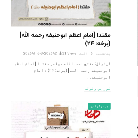
مقتدا [امام اعظم ابوحنیفه رحمه الله‎]
(برخه: ۲۴)
پنجشنبه _6 _اگست _2026AH 6-8-2026AD
Views
11
لیکوال: مفتي احمدالله مهاجر مقتدا [امام اعظم
ابوحنیفه رحمه الله‎] (برخه: ۲۴) د امام
ابوحنيفه…
نور یی ولوله
ډیموکراسي