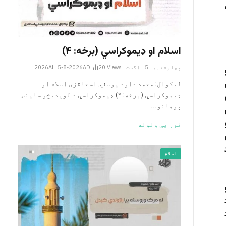
اسلام او ډیموکراسي (برخه: ۴)
چهارشنبه _5 _اگست _2026AH 5-8-2026AD
Views
20
لیکوال: محمد داود یوسفي اسحاقزی اسلام او
ډیموکراسي (برخه: ۴) ډیموکراسي د لوېدیځو ساینس
پوهانو…
نور یی ولوله
اسلام