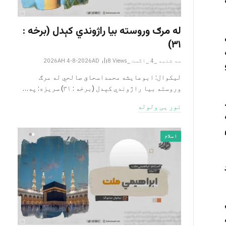
له مرګ وروسته بیا راژوندي کېدل (برخه :
۳۱)
سه شنبه _4 _اگست _2026AH 4-8-2026AD
Views
8
لیکوال: ابوعایشه محمداسحاق صالحي له مرګ
وروسته بیا راژوندي کېدل (برخه : ۳۱) سریزه: په…
نور یی ولوله
اسلام