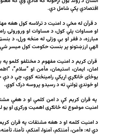
انسان د ژوند ټول اړخونه که مادي وي که معنوي
اقتصادي پکې شامل دي.
د قرآن له مخې د امنیت د ترلاسه کول هغه مهال
او مساوات پلي کول، د مساوات او ورورولۍ رامن
مبارزه، د فقر او بې وزلۍ له منځه وړل، د بنسټی
الهي ارزښتونو پر بنسټ حکومت کول میسر شي.
قران کریم د امنیت مفهوم د مختلفو کلمو په ب
امان، ایمان، استیمان، مأمن او “سلام”، “ا
یوځای ځانګړي اړیکې رامینځته کوي، چې د دې ځ
او خوندي ټولنې ته د رسیدو پروسه درک کوي.
په قران کریم کې د امن کلمې او د هغې مشت
امنیت موضوع ته ځانګړی اهمیت ورکړی او یو له
د امنیت کلمه او د هغه مشتقات په قران کریم که
دي له: «أمن، أمنتکم، آمنوا، آمنکم، تأمنا، تأمنه، 