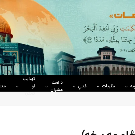
تهذیب
د امت
نه
نظریات
فتنې
او
متن
مشران
تمدن