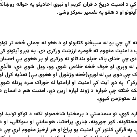
 د امنیت دریځ د قران کریم او نبوي احادیثو په حواله روښانه
آیتونو او د هغو په تفسیر تمرکز وشي.
نه کې چې یو له سپېڅلو کتابونو او د هغو له جملې څخه تر ټولو
 د امنیت مفهوم ته څومره ارزښت ورکړی دی. په ډېرو آيتونو کې
دى چې خداى پاک خپلو بندګانو ته ورکړی او پر هغوى يې احسان
ې له وېرې او خوف څخه خلاص شوي وو، ويل شوي دي: «الَّذِي
؛ “هغه څوک چې دوی یې له لوږې(څخه وژغورل او هغوی يې) تغذیه کړل او
ړ”؛ په دې آیت کې امنیت او ارامتيا له خوراک سره پرتله شوې
ه څنګه چې خواړه د ژوند لپاره اړین دي، امنیت هم د انسان د
وند ستونزمن کیږي.
 کوي، نو سمدستي د پرمختیا شاخصونو لکه: د توکو تولید او
رمختګونه، کور جوړونه، ښاري پراختیا، هوساینې او سوکالۍ، او د
 په قرآني کلتور کې امنیت یو پراخ او هر اړخیز مفهوم لري چې د