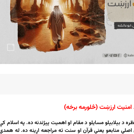
 امنيت ارزښت (څلورمه برخه)
ه د بېلابېلو مسايلو د مقام او اهميت پېژندنه ده. په اسلام کې
اصلي منابعو یعني قرآن او سنت ته مراجعه اړینه ده. له همدې