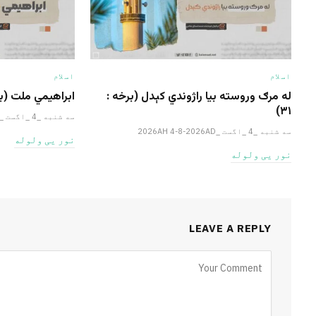
اسلام
اسلام
له مرګ وروسته بیا راژوندي کېدل (برخه :
ابراهيمي ملت (برخ
۳۱)
سه شنبه _4 _اگست _2026AH 4-8-2026AD
سه شنبه _4 _اگست _2026AH 4-8-2026AD
نور یی ولوله
نور یی ولوله
LEAVE A REPLY