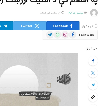
په اسلام کې د امنيت ارزښت (څ
By
محمد فاتح
څرگندونې نشته
شریکول
Facebook
Twitter
m
Telegram
WhatsApp
Instagram
Facebook
Follow Us
شریکول