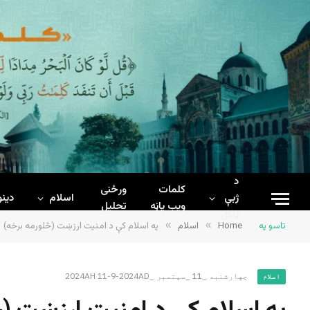
د
کلمات
ورځنی
ژبې
اسلام
دینو
ويب پاڼه
تحلیل
ټاکل
تاسو په
Home
»
اسلام
»
په اسلام کې د امنيت ارزښت (څلورمه برخه)
چهارشنبه _11 _سپتمبر _2024AH 11-9-2024AD
اسلام