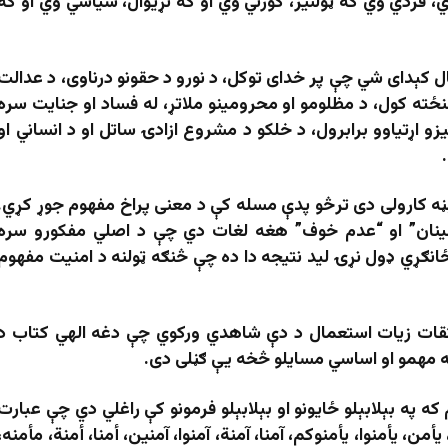
، فردي وي که ټولنیز، کورني وي او که نړیوال، سیاسي وي او که
 کېدای شي چې پر خدای توکل، د نورو د حقونو درناوی، د عدالت
ځته کول، د مظلومو او محرومینو ملاتړ، له فساد او جنایت سره
زو اړتیاوو برابرول، د خلکو د مشروع ازادۍ ساتل او د انساني او
ڼه کارولی دی ترڅو پدې مسله کې د معنی پراخ مفهوم جوړ کړي.
طمینان” او “عدم خوف” هغه لغات دي چې د اصلي مفکورو سره
انګړي ډول نړۍ لید نتیجه دا ده چې څنګه ټولنه د امنیت مفهوم
قات زیات استعمال د دې شاهدي ورکوي چې دغه الهي کتاب د
 مهمو او اساسي مسایلو څخه یې ګڼلی دی.
 په بېلابېلو ځایونو او بېلابېلو فرمونو کې راغلي دي چې عبارت
یأمن، یأمنوا، یأمنوکم، آمنا، آمنة، آمنوا، آمنین، أمنا، أمنة، مأمنه،