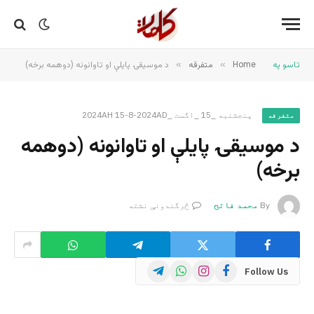
تاسو په
Home
»
متفرقه
»
د موسیقۍ پایلې او تاوانونه (دوهمه برخه)
پنجشنبه _15 _اگست _2024AH 15-8-2024AD
متفرقه
د موسیقۍ پایلې او تاوانونه (دوهمه
برخه)
By
محمد فاتح
څرگندونې نشته
Telegram
WhatsApp
Instagram
Facebook
Follow Us