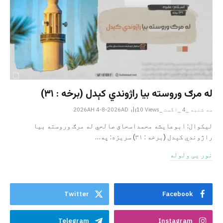
له مرګ وروسته بیا راژوندي کېدل (برخه : ۳۱)
سه شنبه _4 _اگست _2026AH 4-8-2026AD
Views
10
لیکوال: ابوعایشه محمداسحاق صالحي له مرګ وروسته بیا
راژوندي کېدل (برخه : ۳۱) سریزه: په…
نور یی ولوله
Twitter
Facebook
Telegram
Instagram