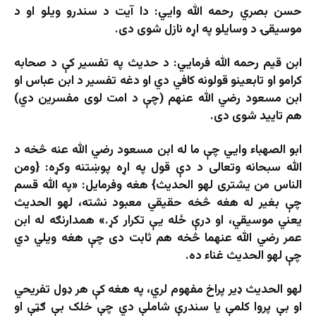
حسن بصري رحمه الله وایي: دا آیت د سندرو ویلو او د
موسیقۍ د وسایلو په اړه نازل شوی دی.
ابن قيم رحمه الله فرمايي: د حديث په تفسير کې د صحابه
کرامو او تابعینو قولونه کافي دي او دغه تفسير د ابن عباس او
ابن مسعود رضي الله عنهم (چې د امت لوی مفسرین دي)
هم تاييد شوی دی.
ابو الصهباء وايي چې ما له ابن مسعود رضي الله عنه څخه د
الله سبحانه وتعالی د دې قول په اړه پوښتنه وکړه: {ومن
الناس من یشتری لهو الحدیث} هغه وفرمايل: «په الله قسم
چې بغیر له هغه څخه حقیقي معبود نشته، لهو الحدیث
یعني موسیقي، او درې ځله یې تکرار کړ.» همدارنګه له ابن
عمر رضي الله عنهما څخه هم ثابت دی چې هغه ویلي دي
چې لهو الحدیث غناء ده.
لهو الحدیث ډیر پراخ مفهوم لري، په هغه کې هر ډول تفریحي
او بې پروا کلمې یا سندرې شاملې دي چې خلک بې ګټې او