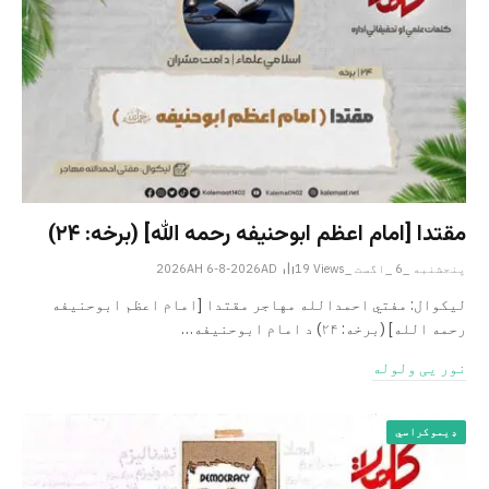
مقتدا [امام اعظم ابوحنیفه رحمه الله‎] (برخه: ۲۴)
پنجشنبه _6 _اگست _2026AH 6-8-2026AD
Views
19
لیکوال: مفتي احمدالله مهاجر مقتدا [امام اعظم ابوحنیفه
رحمه الله‎] (برخه: ۲۴) د امام ابوحنيفه…
نور یی ولوله
ډیموکراسي