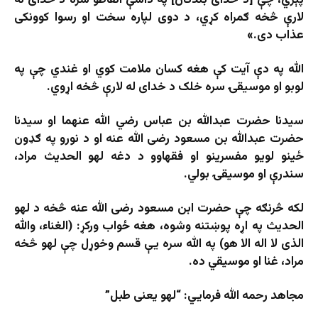
پېري، چې [د خدای بندګان] په داسې الفاظو سره د خدای له
لارې څخه ګمراه کړي، د دوی لپاره سخت او رسوا کوونکی
عذاب دی.»
الله په دې آیت کې هغه کسان ملامت کوي او غندي چې په
لوبو او موسیقۍ سره خلک د خدای له لارې څخه اړوي.
سیدنا حضرت عبدالله بن عباس رضي الله عنهما او سیدنا
حضرت عبدالله بن مسعود رضی الله عنه او د نورو په ګډون
ځینو لویو مفسرینو او فقهاوو د دغه لهو الحدیث مراد،
سندرې او موسیقۍ بولي.
لکه څرنګه چې حضرت ابن مسعود رضی الله عنه څخه د لهو
الحدیث په اړه پوښتنه وشوه، هغه ځواب ورکړ: (الغناء، والله
الذی لا اله الا هو) په الله سره یې قسم وخوړل چې لهو څخه
مراد، غنا او موسیقي ده.
مجاهد رحمه الله فرمایي: “لهو یعنی طبل”