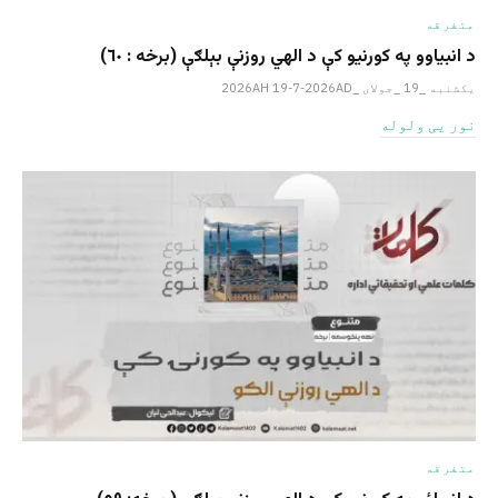
متفرقه
د انبیاوو په کورنیو کې د الهي روزنې بېلګې (برخه : ٦٠)
یکشنبه _19 _جولای _2026AH 19-7-2026AD
نور یی ولوله
متفرقه