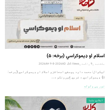
اسلام او ډیموکراسي (برخه: ۵)
یکشنبه _9 _اگست _2026AH 9-8-2026AD
Views
5
لیکوال: محمد داود یوسفي اسحاقزی اسلام او ډیموکراسي (برخه:
۵) ډیموکراسي د غربي څېړونکو د…
نور یی ولوله
اسلامي علما