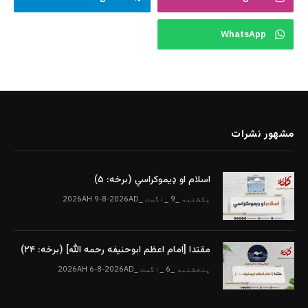
WhatsApp
مشهور نشرات
اسلام او ډیموکراسي (برخه: ۵)
یکشنبه _9 _اگست _2026AH 9-8-2026AD
مقتدا [امام اعظم ابوحنیفه رحمه الله‎] (برخه: ۲۴)
پنجشنبه _6 _اگست _2026AH 6-8-2026AD