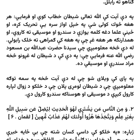
ګناهو ته رابلل.
په دې آيت كې الله تعالى شيطان خطاب کوي او فرمايي: هر
هغه څوك کولی شې په خپل اواز سره یې تحریک کړه، او
ځینې علما دغه کلمه یوازې د سندرو او موسیقۍ ته کاروي، او
همدارنګه هر هغه غږ چې په هغه کې ګمراهۍ ته خلک رابولي.
له دې څخه معلوميږي چې سيدنا حضرت عبدالله بن مسعود
رضي الله عنه فرمايي چې: په دې كې د شيطان له غږونو څخه
مراد سندرې او موسیقي ده.
په پای کې ویلای شو چې له دې آیت څخه په سمه توګه
معلومیږي چې د شیطان لومړی پلان چې د خلکو د زوال لپاره
کارول کیږي د موسیقۍ او هوسناکه سندرو کارول دي.
۲. وَ مِنَ النَّاسِ مَن يَشْتَرِي لَهُوَ الْحَدِيثِ لِيُضِلَّ عَن سَبِيلِ اللَّهِ
بِغَيْرِ عِلْمٍ وَيَتَّخِذَهَا هُزُوا أُولَئك لَهُمْ عَذَابٌ مُّهِينُ [ لقمان . ۶ ]
ژباړه: «په خلکو کې داسې کسان شته چې بې ځایه خبرې