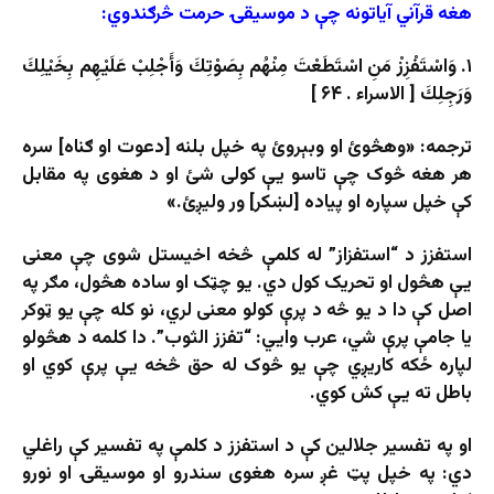
هغه قرآني آیاتونه چې د موسیقۍ حرمت څرګندوي:
۱. وَاسْتَفْزِزْ مَنِ اسْتَطَعْتَ مِنْهُم بِصَوْتِكَ وَأَجْلِبْ عَلَيْهِم بِخَيْلِكَ
وَرَجِلِكَ [ الاسراء . ۶۴ ]
ترجمه: «وهڅوئ او وبېروئ په خپل بلنه [دعوت او ګناه] سره
هر هغه څوک چې تاسو یې کولی شئ او د هغوی په مقابل
کې خپل سپاره او پیاده [لښکر] ور ولیږئ.»
استفزز د “استفزاز” له کلمې څخه اخیستل شوی چې معنی
یې هڅول او تحریک کول دي. یو چټک او ساده هڅول، مګر په
اصل کې دا د یو څه د پرې کولو معنی لري، نو کله چې یو ټوکر
یا جامې پرې شي، عرب وايي: “تفزز الثوب”. دا کلمه د هڅولو
لپاره ځکه کاریږي چې یو څوک له حق څخه یې پرې کوي او
باطل ته یې کش کوي.
او په تفسیر جلالین کې د استفزز د کلمې په تفسیر کې راغلي
دي: په خپل پټ غږ سره هغوی سندرو او موسیقۍ او نورو