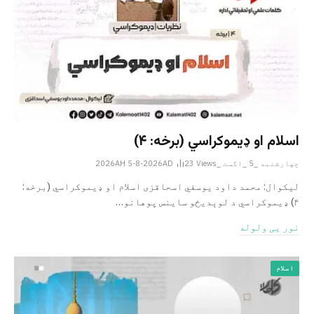
اسلام او ډیموکراسي (برخه: ۴)
چهارشنبه _5 _اگست _2026AH 5-8-2026AD
Views
23
لیکوال: محمد داود یوسفي اسحاقزی اسلام او ډیموکراسي (برخه:
۴) ډیموکراسي د لوېدیځو ساینس پوهانو…
نور یی ولوله
اسلام