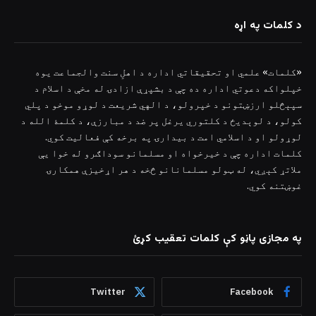
د کلمات په اړه
«کلمات» علمي او تحقیقاتي اداره د اهلِ سنت والجماعت یوه
خپلواکه دعوتي اداره ده چې د بشپړې ازادۍ له مخې د اسلام د
سپېڅلو ارزښتونو د خپرولو، د الهي شریعت د لوړو موخو د پلي
کولو، د لوېدیځ د کلتوري یرغل پر ضد د مبارزې، د کلمۀ الله د
لوړولو او د اسلامي امت د بیدارۍ په برخه کې فعالیت کوي.
کلمات اداره چې د خیرخواه او مسلمانو سوداګرو له خوا یې
ملاتړ کېږي، له ټولو مسلمانانو څخه د هر اړخیزې همکارۍ
غوښتنه کوي.
په مجازی پاڼو کې کلمات تعقیب کړئ
Twitter
Facebook