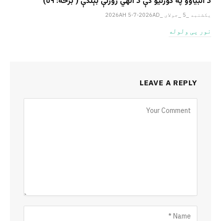
د انبیاؤو په کورنیو کې د الهي روزنې بېلګې ( برخه: ٥٩)
یکشنبه _5 _جولای _2026AH 5-7-2026AD
نور یی ولوله
LEAVE A REPLY