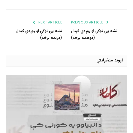
NEXT ARTICLE
PREVIOUS ARTICLE
نشه یي توکي او روږدي کېدل
نشه یي توکې او روږدي کېدل
(دوهمه برخه)
(درېمه برخه)
اړوند منځپانګې