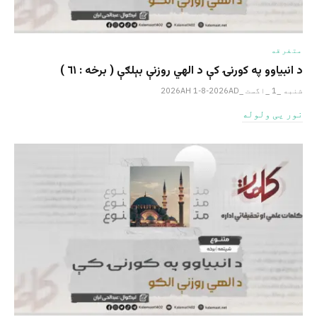
متفرقه
د انبیاوو په کورنۍ کې د الهي روزنې بېلګې ( برخه : ٦١ )
شنبه _1 _اگست _2026AH 1-8-2026AD
نور یی ولوله