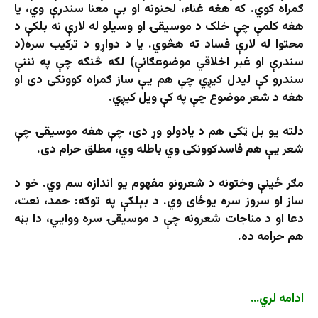
ګمراه کوي. که هغه غناء، لحنونه او بې معنا سندرې وي، یا
هغه کلمې چې خلک د موسیقۍ او وسیلو له لارې نه بلکې د
محتوا له لارې فساد ته هڅوي. یا د دواړو د ترکیب سره(د
سندرې او غیر اخلاقي موضوعګانې) لکه څنګه چې په نننې
سندرو کې لیدل کیږي چې هم یې ساز ګمراه کوونکی دی او
هغه د شعر موضوع چې په کې ویل کیږي.
دلته یو بل ټکی هم د یادولو وړ دی، چې هغه موسیقۍ چې
شعر یې هم فاسدکوونکی وي باطله وي، مطلق حرام دی.
مګر ځینې وختونه د شعرونو مفهوم یو اندازه سم وي. خو د
ساز او سروز سره یوځای وي. د بېلګې په توګه: حمد، نعت،
دعا او د مناجات شعرونه چې د موسیقۍ سره ووایي، دا بڼه
هم حرامه ده.
ادامه لري…