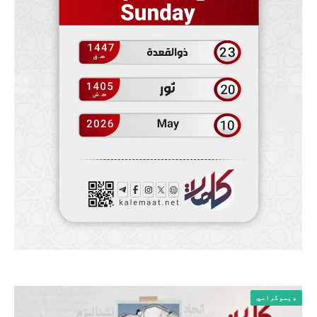
ډیموکراسي