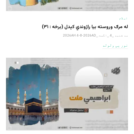
اسلام
له مرګ وروسته بیا راژوندي کېدل (برخه : ۳۱)
سه شنبه _4 _اگست _2026AH 4-8-2026AD
نور یی ولوله