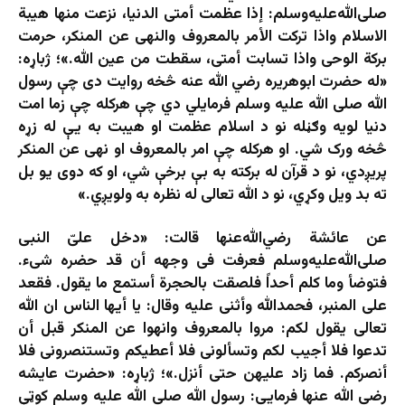
صلی‌الله‌علیه‌وسلم: إذا عظمت أمتى الدنیا، نزعت منها هیبة
الاسلام واذا ترکت الأمر بالمعروف والنهی عن المنکر، حرمت
برکة الوحى واذا تسابت أمتى، سقطت من عین الله.»؛ ژباړه:
«له حضرت ابوهریره رضي الله عنه څخه روایت دی چې رسول
الله صلی الله علیه وسلم فرمایلي دي چې هرکله چې زما امت
دنیا لویه وګڼله نو د اسلام عظمت او هیبت به یې له زړه
څخه ورک شي. او هرکله چې امر بالمعروف او نهی عن المنکر
پریږدي، نو د قرآن له برکته به بې برخې شي، او که دوی یو بل
ته بد ویل وکړي، نو د الله تعالی له نظره به ولویږي.»
عن عائشة رضي‌الله‌عنها قالت: «دخل علىّ النبی
صلی‌الله‌علیه‌وسلم فعرفت فی وجهه أن قد حضره شیء.
فتوضأ وما کلم أحداً فلصقت بالحجرة أستمع ما یقول. فقعد
على المنبر، فحمدالله وأثنى علیه وقال: یا أیها الناس ان الله
تعالى یقول لکم: مروا بالمعروف وانهوا عن المنکر قبل أن
تدعوا فلا أجیب لکم وتسألونی فلا أعطیکم وتستنصرونی فلا
أنصرکم. فما زاد علیهن حتى أنزل.»؛ ژباړه: «حضرت عایشه
رضي الله عنها فرمایي: رسول الله صلی الله علیه وسلم کوټې