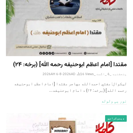
مقتدا [امام اعظم ابوحنیفه رحمه الله‎] (برخه: ۲۴)
پنجشنبه _6 _اگست _2026AH 6-8-2026AD
Views
16
لیکوال: مفتي احمدالله مهاجر مقتدا [امام اعظم ابوحنیفه
رحمه الله‎] (برخه: ۲۴) د امام ابوحنيفه…
نور یی ولوله
ډیموکراسي