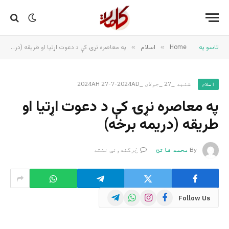
تاسو په
Home
»
اسلام
»
په معاصره نړۍ کې د دعوت اړتیا او طریقه (دریمه برخه)
شنبه _27 _جولای _2024AH 27-7-2024AD
اسلام
په معاصره نړۍ کې د دعوت اړتیا او
طریقه (دریمه برخه)
By
محمد فاتح
څرگندونې نشته
Telegram
WhatsApp
Instagram
Facebook
Follow Us