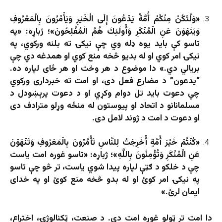
«وَلْتَكُنْ مِنْكُمْ أُمَّةٌ يَدْعُونَ إِلَى الْخَيْرِ وَيَأْمُرُونَ بِالْمَعْرُوفِ
وَيَنْهَوْنَ عَنِ الْمُنْكَرِ وَأُولَئِكَ هُمُ الْمُفْلِحُونَ»؛ ژباړه: «په
تاسو کې باید یوه ډله وي چې نیکۍ ته بلنه ورکوي، په
نیکۍ امر کوي او له بدیو څخه منع کوي او همدغه دي چې
بریالي دي.» دا موضوع د هر وخت او هر ځای لپاره ده.
“یدعون” د مضارع فعل دی، او امت ته خبرداری ورکوي
چې دعوت باید تل دوام وکړي او د دعوت پرېښودل د
مسلمانانو د اتحاد او پیوستون له منځه وړلو مترادف دی
او دعوت د امت د ژوند لامل دی.
«كُنْتُمْ خَيْرَ أُمَّةٍ أُخْرِجَتْ لِلنَّاسِ تَأْمُرُونَ بِالْمَعْرُوفِ وَتَنْهَوْنَ
عَنِ الْمُنْكَرِ وَتُؤْمِنُونَ بِاللَّهِ»؛ ژباړه: «تاسو غوره امت یاست
چې د خلکو د ګټې لپاره پیدا شوي یاست، تر څو چې تاسو
په نیکۍ امر کوئ او له بدو څخه منع کوئ او په خدای
ایمان لرئ.»
دا امت تر ټولو غوره امت دی. د صنعت، ټکنالوژۍ، اختراع،