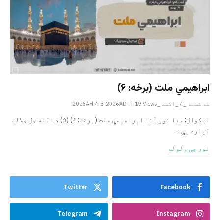
ابراهيمي ملت (برخه: ۶)
سه شنبه _4 _اگست _2026AH 4-8-2026AD
Views
19
ليکوال: میا نور آغا ابراهيمي ملت (برخه: ۶) (۵) د الله جل جلاله
لپاره یې…
نور یی ولوله
Twitter
Facebook
Telegram
Instagram