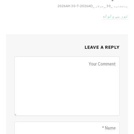
پنجشنبه _30 _جولای _2026AH 30-7-2026AD
نور یی ولوله
LEAVE A REPLY