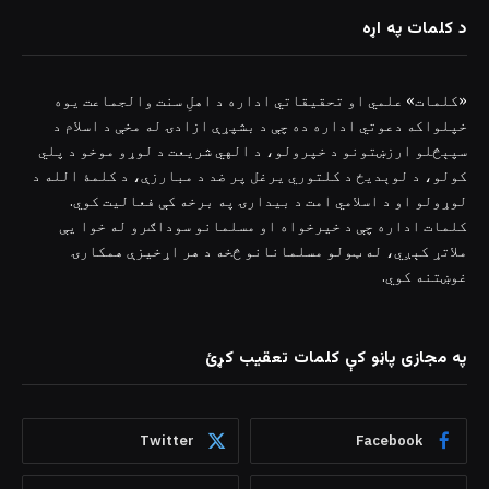
د کلمات په اړه
«کلمات» علمي او تحقیقاتي اداره د اهلِ سنت والجماعت یوه
خپلواکه دعوتي اداره ده چې د بشپړې ازادۍ له مخې د اسلام د
سپېڅلو ارزښتونو د خپرولو، د الهي شریعت د لوړو موخو د پلي
کولو، د لوېدیځ د کلتوري یرغل پر ضد د مبارزې، د کلمۀ الله د
لوړولو او د اسلامي امت د بیدارۍ په برخه کې فعالیت کوي.
کلمات اداره چې د خیرخواه او مسلمانو سوداګرو له خوا یې
ملاتړ کېږي، له ټولو مسلمانانو څخه د هر اړخیزې همکارۍ
غوښتنه کوي.
په مجازی پاڼو کې کلمات تعقیب کړئ
Twitter
Facebook