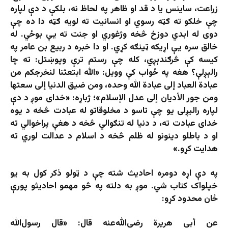
زراعت، ساینس یا د قد او ظاهر په لحاظ نه، بلکې د دې لپاره
چې خلکو ته ګټه رسوي او انسانیت ته لویه ګټه دا ده چې
دوی له ابدي دوزخ څخه وژغوري او جنت ته یې بوځي. له
خالق سره يې اړيکه ټينګه کړي. او دا خبره د ربيع بن عامر په
کيسه کې څرګندېږي، کله چې رستم ترې وپوښتل: ته چا
رالېږلې؟ هغه په ​​ځواب کې وویل: «الله ابتعثنا لنخرجکم من
عبادة العباد إلى عبادة الله وحده، ومن ضیق الدنیا إلى سعتها
ومن جور الأدیان إلى عدل الإسلام»؛ ژباړه: «خدای موږ د دې
لپاره رالیږلی یو چې تاسو د مخلوقاتو له عبادت څخه د یوه
خدای عبادت ته، د دنیا له تنګوالي څخه د هغې پراخوالي ته
او د باطلو دینونو له ظلم څخه د اسلام د عدالت لوري ته
هدایت کړو.»
په دې اړه دومره احادیث شته چې د ټولو ذکر کول به یو
خپلواک کتاب شي. موږ به دلته په څو مهمو احادیثو پورې
ځان محدود کړو:
عن أبی هریرة رضي‌الله‌عنه قال: «قال رسول‌الله