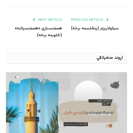
NEXT ARTICLE
PREVIOUS ARTICLE
سیکولاریزم (پنځلسمه برخه)
همجنسبازۍ «همجنسپالنه»
(څلورمه برخه)
اړوند منځپانګې