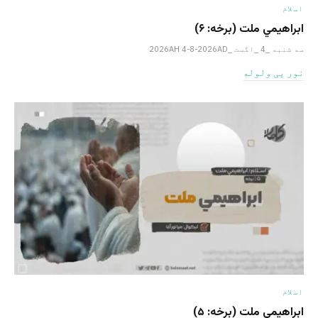
اسلام
ابراهيمي ملت (برخه: ۶)
سه شنبه _4 _اگست _2026AH 4-8-2026AD
نور یی ولوله
اسلام
ابراهيمي ملت (برخه: ۵)