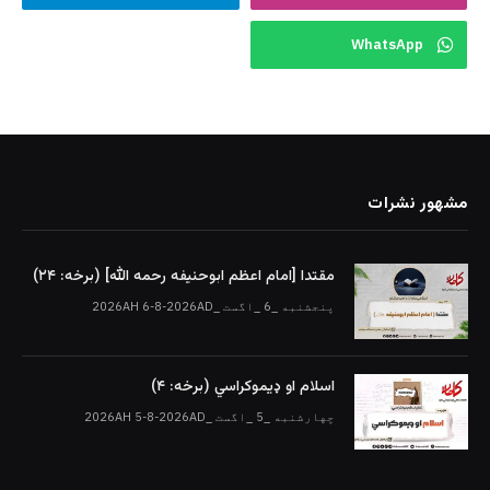
WhatsApp
مشهور نشرات
مقتدا [امام اعظم ابوحنیفه رحمه الله‎] (برخه: ۲۴)
پنجشنبه _6 _اگست _2026AH 6-8-2026AD
اسلام او ډیموکراسي (برخه: ۴)
چهارشنبه _5 _اگست _2026AH 5-8-2026AD