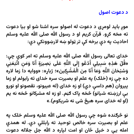
د دعوت اصول
موږ باید لومړی د دعوت له اصولو سره اشنا شو او بیا دعوت
ته مخه کړو. قرآن کریم او د رسول الله صلی الله علیه وسلم
احادیث په دې برخه کې تر ټولو ښه لارښوونکي دي:
خدای تعالی رسول الله صلی الله علیه وسلم ته امر کوي چې:
«قُلْ هَذِهِ سَبِيلِي أَدْعُو إِلَى اللَّهِ عَلَى بَصِيرَةٍ أَنَا وَمَنِ اتَّبَعَنِي
وَسُبْحَانَ اللَّهِ وَمَا أَنَا مِنَ الْمُشْرِكِينَ»؛ ژباړه: «ووایه دا زما لاره
ده چې زه (خلک) په علم او بصیرت سره خدای ته رابولم او زما
پیروان (هم داسې دي) او زه خدای (له عیبونو، نقصونو او نورو
بې ارزښته شیانو) څخه پاک ګڼم. او زه له مشرکانو څخه نه یم
(او له خدای سره هیڅ شی نه شریکوم).»
نو څرګنده شوه چې رسول الله صلی الله علیه وسلم خلک په
علم او بصیرت سره خالص توحید ته رابللي دي. له همدې
امله يې د خپل ځان او امت لپاره د الله جل جلاله دعوت