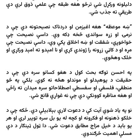
دلیلونه ورکړل شي ترڅو هغه طبقه چې علمي ذوق لري دې
طریقې ته جذب شي.
“ښه موعظه” هغه اغیزمن او دردناک نصیحتونه دي چې د
نرمۍ او زړه سواندۍ څخه ډکه وي. داسې نصیحت چې
خواخوږي، شفقت او ښه اخلاق پکي وي، داسې نصیحت چې
مړه او د کاڼي زړونه را ژوندي کړي او نا امېدو ته امېد ورکړي او
خلک وهڅوي.
په احسن توګه بحث کول د هغو کسانو سره دي چې د
حقیقت د پوهېدلو او موندلو هڅه نه کوي. بلکې په څو
منطقي، فلسفي او سفسطي اصطلاحاتو سره میدان ته راځي
او هغه مناظره کوونکي دي چې نه غواړي قانع شي.
نو په ياد شوي آيت کې د دعوت لارې بېلابېلې دي. ځکه چې د
خلکو ذهنونه او فکرونه او کچه له یو بل سره توپیر لري او هر
یو باید د خپل مزاج مطابق دعوت شي. دا ټول ټینګار د دې
مسلې اهمیت څرګندوي.