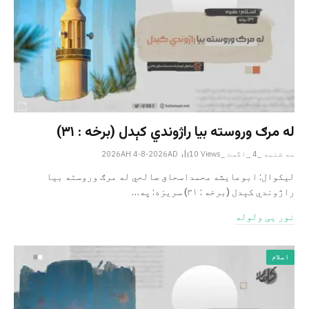
له مرګ وروسته بیا راژوندي کېدل (برخه : ۳۱)
سه شنبه _4 _اگست _2026AH 4-8-2026AD
Views
10
لیکوال: ابوعایشه محمداسحاق صالحي له مرګ وروسته بیا
راژوندي کېدل (برخه : ۳۱) سریزه: په…
نور یی ولوله
اسلام