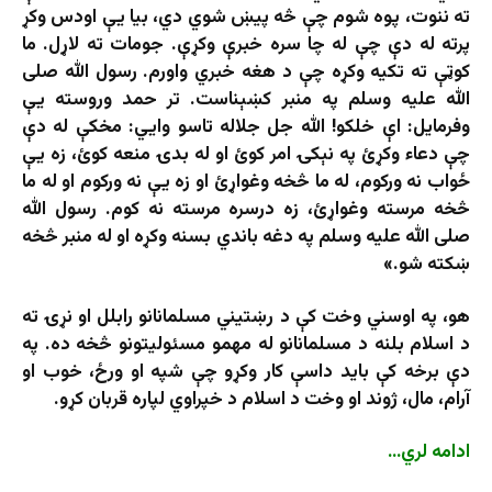
ته ننوت، پوه شوم چې څه پیښ شوي دي، بیا یې اودس وکړ
پرته له دې چې له چا سره خبرې وکړې. جومات ته لاړل. ما
کوټې ته تکیه وکړه چې د هغه خبري واورم. رسول الله صلی
الله علیه وسلم په منبر کښېناست. تر حمد وروسته یې
وفرمایل: اې خلکو! الله جل جلاله تاسو وايي: مخکې له دې
چې دعاء وکړئ په نېکۍ امر کوئ او له بدۍ منعه کوئ، زه یې
ځواب نه ورکوم، له ما څخه وغواړئ او زه یې نه ورکوم او له ما
څخه مرسته وغواړئ، زه درسره مرسته نه کوم. رسول الله
صلی الله علیه وسلم په دغه باندي بسنه وکړه او له منبر څخه
ښکته شو.»
هو، په اوسني وخت کې د رښتیني مسلمانانو رابلل او نړۍ ته
د اسلام بلنه د مسلمانانو له مهمو مسئولیتونو څخه ده. په
دې برخه کې باید داسې کار وکړو چې شپه او ورځ، خوب او
آرام، مال، ژوند او وخت د اسلام د خپراوي لپاره قربان کړو.
ادامه لري…