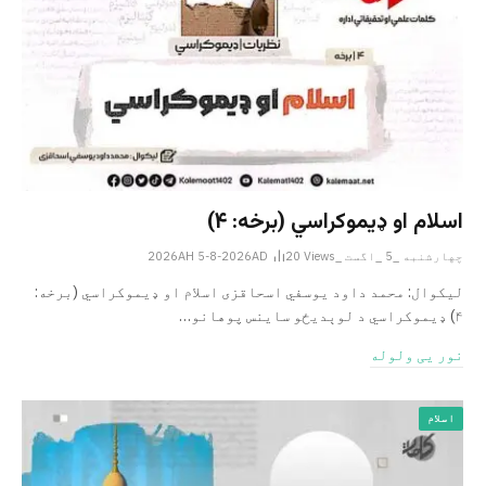
اسلام او ډیموکراسي (برخه: ۴)
چهارشنبه _5 _اگست _2026AH 5-8-2026AD
Views
20
لیکوال: محمد داود یوسفي اسحاقزی اسلام او ډیموکراسي (برخه:
۴) ډیموکراسي د لوېدیځو ساینس پوهانو…
نور یی ولوله
اسلام