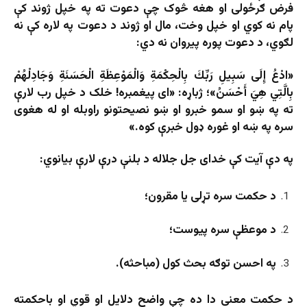
فرض ګرځولی او هغه څوک چې دعوت ته په خپل ژوند کې
پام نه کوي او خپل وخت، مال او ژوند د دعوت په لاره کې نه
لګوي، د دعوت پوره پيروان نه دي:
«ادْعُ إِلَى سَبِيلِ رَبِّكَ بِالْحِكْمَةِ وَالْمَوْعِظَةِ الْحَسَنَةِ وَجَادِلْهُمْ
بِالَّتِي هِيَ أَحْسَنُ»؛ ژباړه: «ای پیغمبره! خلک د خپل رب لارې
ته په ښو او سمو خبرو او ښو نصیحتونو راوبله او له هغوی
سره په ښه او غوره ډول خبرې کوه.»
په دې آيت كې خداى جل جلاله د بلنې درې لارې بيانوي:
د حکمت سره تړلی یا مقرون؛
د موعظې سره پيوست؛
په احسن توګه بحث کول (مباحثه).
د حکمت معنی دا ده چې واضح دلایل او قوي او باحکمته