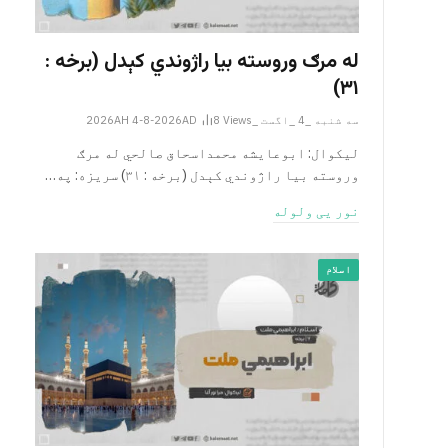
له مرګ وروسته بیا راژوندي کېدل (برخه :
۳۱)
سه شنبه _4 _اگست _2026AH 4-8-2026AD
Views
8
لیکوال: ابوعایشه محمداسحاق صالحي له مرګ
وروسته بیا راژوندي کېدل (برخه : ۳۱) سریزه: په…
نور یی ولوله
اسلام