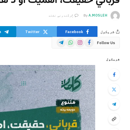
قرباني حقیقت، اهمیت او د هغ
A.MOSLEH
By
څرگندونې نشته
شریکول
Facebook
Twitter
m
Telegram
WhatsApp
Instagram
Facebook
Follow Us
شریکول