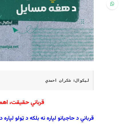
لیکوال: شکران احمدي
قرباني حقیقت، اهم
قرباني د حاجیانو لپاره نه بلکه د ټولو لپاره د