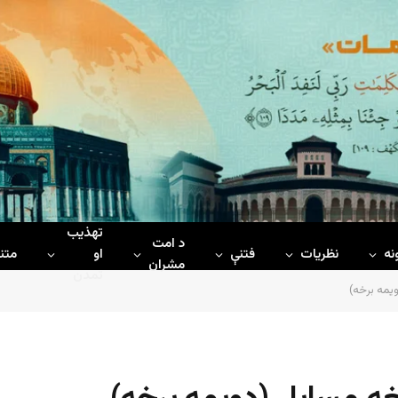
تهذیب
د امت
نه
نظریات
فتنې
او
متن
مشران
تمدن
یمه برخه)