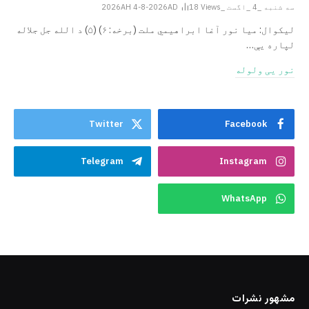
سه شنبه _4 _اگست _2026AH 4-8-2026AD
Views
18
ليکوال: میا نور آغا ابراهيمي ملت (برخه: ۶) (۵) د الله جل جلاله
لپاره یې…
نور یی ولوله
Twitter
Facebook
Telegram
Instagram
WhatsApp
مشهور نشرات