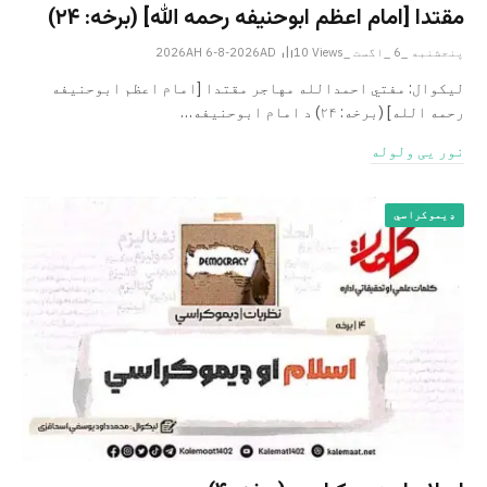
مقتدا [امام اعظم ابوحنیفه رحمه الله‎] (برخه: ۲۴)
پنجشنبه _6 _اگست _2026AH 6-8-2026AD
Views
10
لیکوال: مفتي احمدالله مهاجر مقتدا [امام اعظم ابوحنیفه
رحمه الله‎] (برخه: ۲۴) د امام ابوحنيفه…
نور یی ولوله
ډیموکراسي