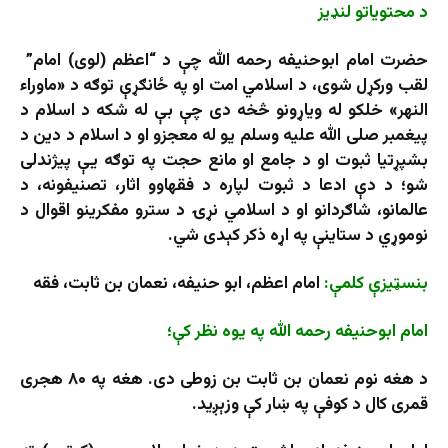
د محتویاتو لنډیز
حضرت امام ابوحنیفه رحمه الله چې د “اعظم (لوی) امام”
لقب ورکړل شوی، د اسلامي امت او په ځانګړې توګه د «ماوراء
النهر» خلکو له ویاړونو څخه دی چې بې له شکه د اسلام د
پیغمبر صلی الله علیه وسلم یو له معجزو او د اسلام د دين د
بشپړتيا ثبوت او د جامع او مانع حجت په توګه یې پیژندلی
شو؛ د دې ادعا د ثبوت لپاره د فقهاوو اثار، تصنیفونه، د
عالمانو، شاګردانو او د اسلامي نړۍ د سترو مفکرینو اقوال د
نوموړي د ستاینې په اړه ذکر کېدی شي.
بنسټیزې کلمې:
امام اعظم، ابو حنیفه، نعمان بن ثابت، فقه
امام ابوحنیفه رحمه الله په یوه نظر کې؛
د هغه نوم نعمان بن ثابت بن زوطی دی. هغه په ​​۸۰ هجری
قمری کال د کوفې په ښار کې وزېږید.