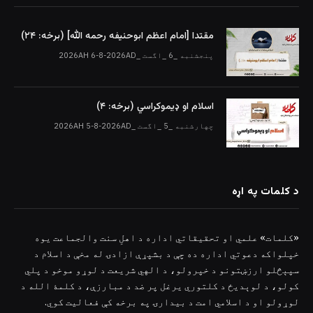
مقتدا [امام اعظم ابوحنیفه رحمه الله‎] (برخه: ۲۴)
پنجشنبه _6 _اگست _2026AH 6-8-2026AD
اسلام او ډیموکراسي (برخه: ۴)
چهارشنبه _5 _اگست _2026AH 5-8-2026AD
د کلمات په اړه
«کلمات» علمي او تحقیقاتي اداره د اهلِ سنت والجماعت یوه
خپلواکه دعوتي اداره ده چې د بشپړې ازادۍ له مخې د اسلام د
سپېڅلو ارزښتونو د خپرولو، د الهي شریعت د لوړو موخو د پلي
کولو، د لوېدیځ د کلتوري یرغل پر ضد د مبارزې، د کلمۀ الله د
لوړولو او د اسلامي امت د بیدارۍ په برخه کې فعالیت کوي.