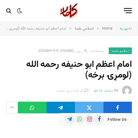
تاسو په
Home
»
اسلامي علما
»
امام اعظم ابو حنیفه رحمه الله (لومړۍ برخه)
پنجشنبه _9 _مې _2024AH 9-5-2024AD
اسلامي علما
امام اعظم ابو حنیفه رحمه الله
(لومړۍ برخه)
By
محمد فاتح
څرگندونې نشته
Telegram
WhatsApp
Instagram
Facebook
Follow Us