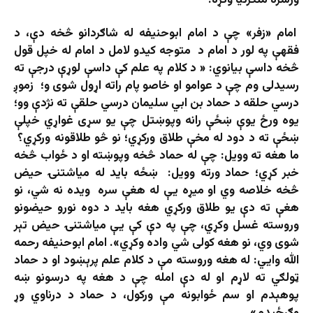
ورسره ملګرتيا وکړه.
امام «زفر» چې د امام ابوحنیفه له شاګردانو څخه دې، د
فقهې په لور د امام د متوجه کیدو لامل د امام له خپل قول
څخه داسې بیانوي: « د کلام په علم کې داسې لوړې درجې ته
رسیدلی وم چې د عوامو او خاصو پام راته اړول شوی و؛ زموږ
درسي حلقه د حماد بن ابي سليمان درسي حلقې ته نژدې وو؛
یوه ورځ یوې ښځې رانه وپوښتل چې یو سړی غواړي خپلې
ښځې ته د دود له مخې طلاق ورکړي؛ نو څو طلاقونه ورکړي؟
ما هغه ته وویل: چې له حماد څخه وپوښته او د ځواب څخه
خبر کړي؛ حماد ورته وویل: ښځه باید له میاشتنۍ حیض
څخه خلاصه وي او میړه یې له هغې سره ویده نه شي، نو
هغې ته دې یو طلاق ورکړي هغه باید د دوه نورو حیضونو
وروسته غسل ​​وکړي، چې په دې کې یې میاشتنۍ حیض تېر
شوی وي، نو هغه کولی شي واده وکړي». امام ابوحنيفه رحمه
الله وايي: له هغه وروسته مې د کلام علم پرېښود او د حماد
ټولګي ته لاړم او له دې امله چې د هغه په ​​درسونو ښه
پوهېدم او سم ځوابونه مې ورکول، د حماد د درناوي وړ