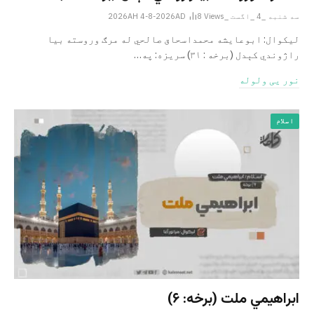
سه شنبه _4 _اگست _2026AH 4-8-2026AD
Views
8
لیکوال: ابوعایشه محمداسحاق صالحي له مرګ وروسته بیا
راژوندي کېدل (برخه : ۳۱) سریزه: په…
نور یی ولوله
اسلام
ابراهيمي ملت (برخه: ۶)