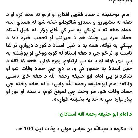
وګرځېدم».
امام ابوحنيفه د حماد فقهي افکارو او آراءو ته مخه کړه او د
هغه له مشهورو او ممتازو شاګردانو څخه شو؛ له همدې امله
حماد هغه ته د ټولګي په سر کې ځای ورکړ. له خپل استاد
حماد سره يې چلند هم د حيرانتيا او تعجب خبره ده؛ د
بېلګې په توګه، هغه به د خپل استاذ د کور د دروازې تر شا
ناست و، تر څو چې د هغه استاذ له کوره ووځي او پوښتنه به
یې ترې کوله او یا به یې اړتیاوې پوره کولې. هغه ۱۸ کاله د
خپل استاذ په حضور کې و، تر دې چې حماد وفات شو او
شاګردانو یې امام ابو حنیفه رحمه الله د هغه ځای ناستی
وټاکه؛ امام ابوحنيفه رحمه الله وايي: « له هغه وخته چې
حماد وفات شو، هر وخت چې لمونځ کوم، د هغه او مور او
پلار لپاره مې له خدايه بخښنه غواړم».
د امام ابو حنیفه رحمه الله استاذان:
۱ـ عکرمه د عبدالله بن عباس مولی د وفات نیټ 104 هـ.