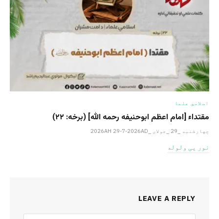
اسلامي علما
مقتداء [امام اعظم ابوحنیفه رحمه الله‎] (برخه: ۲۲)
چهارشنبه _29 _جولای _2026AH 29-7-2026AD
نور یی ولوله
LEAVE A REPLY