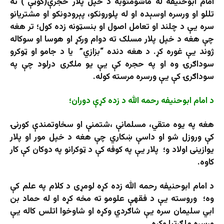
امام ابوحنيفه له ماشومتوبه د خپل پلار حجرې(کوټې ) ته
تللو او ورسره اوسېده او له پلورونکو، پېرودونکو او مشتریانو
سره يې د چلند او تعامل اصول او بنسټونه زده کول؛ تر هغه
چې هغه د خپل پلار مسلک ته دوام ورکړ او هوسا او سوکاله
ژوند یې غوره کړ. د هغه دنده “بزازي” یا د جامو او ټوکرو
سوداګرۍ وه او په حجره کې یې یو ملګری درلود چې په
سوداګرۍ کې یې ورسره مرسته کوله.
د امام ابوحنيفه رحمه الله د زده کړې دوران؛
هغه په ​​یوه متقي، مسلمانې ،شتمنې او سخاوتمندې کورنۍ
کې وروزل شو او داسې ښکاري چې هغه د خپل مور او پلار
یوازینی اولاد و؛ پلار یې په کوفه کې د ټوکرانو په دوکان کې کار
کاوه.
د امام ابوحنيفه رحمه الله زده کړه لومړی د کلام په علم کې
وه؛ وروسته يې د فقهې علومو ته مخه کړه او له حماد بن
ابي سليمان سره يې شاګردي وکړه او شاوخوا اتلس کاله يې