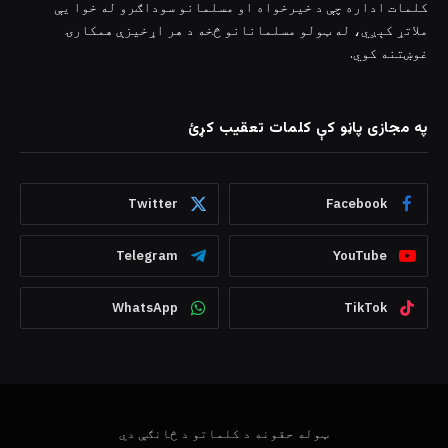
کلمات اداره چې د خیرخواه او مسلمانو سوداګرو له خوا یې
ملاتړ کېږي، له ټولو مسلمانانو څخه د هر اړخیزې همکارۍ
غوښتنه کوي.
په مجازی پاڼو کې کلمات تعقیب کړئ
Twitter
Facebook
Telegram
YouTube
WhatsApp
TikTok
ټوله حقونه د کلماتو د څانګې دي