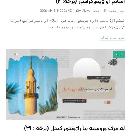
اسلام او ډیموکراسي (برخه: ۴)
چهارشنبه _5 _اگست _2026AH 5-8-2026AD
Views
20
لیکوال: محمد داود یوسفي اسحاقزی اسلام او ډیموکراسي (برخه:
۴) ډیموکراسي د لوېدیځو ساینس پوهانو…
نور یی ولوله
اسلام
له مرګ وروسته بیا راژوندي کېدل (برخه : ۳۱)