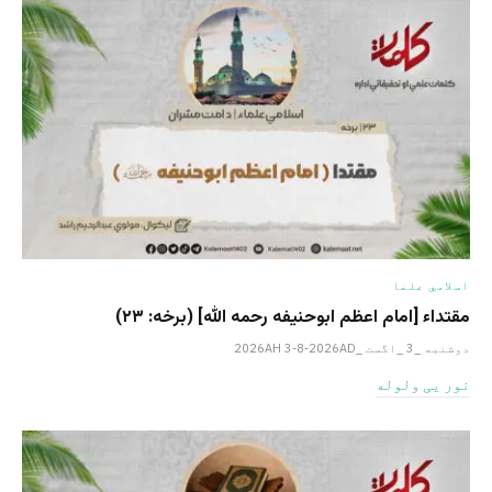
اسلامي علما
مقتداء [امام اعظم ابوحنیفه رحمه الله‎] (برخه: ۲۳)
دوشنبه _3 _اگست _2026AH 3-8-2026AD
نور یی ولوله