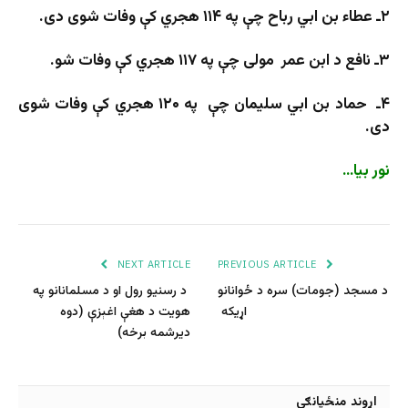
۲ـ عطاء بن ابي رباح چې په ۱۱۴ هجري کې وفات شوی دی.
۳ـ نافع د ابن عمر مولی چې په ۱۱۷ هجري کې وفات شو.
۴ـ حماد بن ابي سلیمان چې په ۱۲۰ هجري کې وفات شوی
دی.
نور بیا…
NEXT ARTICLE
PREVIOUS ARTICLE
د مسجد (جومات) سره د ځوانانو
د رسنیو رول او د مسلمانانو په
اړیکه
هویت د هغې اغېزې (دوه
دیرشمه برخه)
اړوند منځپانګې