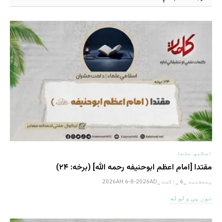
اسلامي علما
مقتدا [امام اعظم ابوحنیفه رحمه الله‎] (برخه: ۲۴)
پنجشنبه _6 _اگست _2026AH 6-8-2026AD
نور یی ولوله