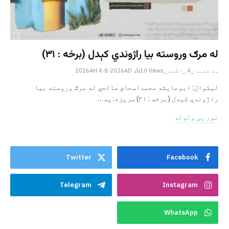
له مرګ وروسته بیا راژوندي کېدل (برخه : ۳۱)
سه شنبه _4 _اگست _2026AH 4-8-2026AD
Views
10
لیکوال: ابوعایشه محمداسحاق صالحي له مرګ وروسته بیا
راژوندي کېدل (برخه : ۳۱) سریزه: په…
نور یی ولوله
Twitter
Facebook
Telegram
Instagram
WhatsApp