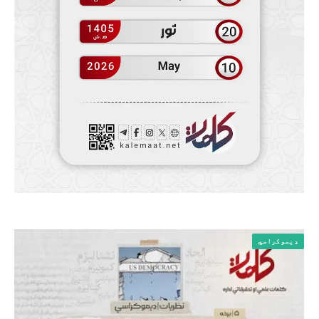
ډیموکراسي