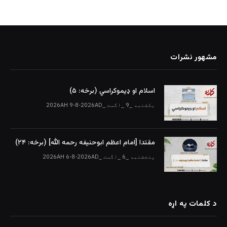
مشهور نشرات
اسلام او ډیموکراسي (برخه: ۵)
یکشنبه _9 _اگست _2026AH 9-8-2026AD
مقتدا [امام اعظم ابوحنیفه رحمه الله‎] (برخه: ۲۴)
پنجشنبه _6 _اگست _2026AH 6-8-2026AD
د کلمات په اړه