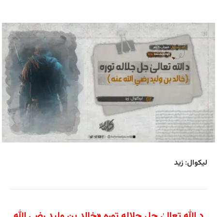
لیکوال: زید
د الله تعالیٰ جل جلاله توره «خالد بن ولید رضي الله