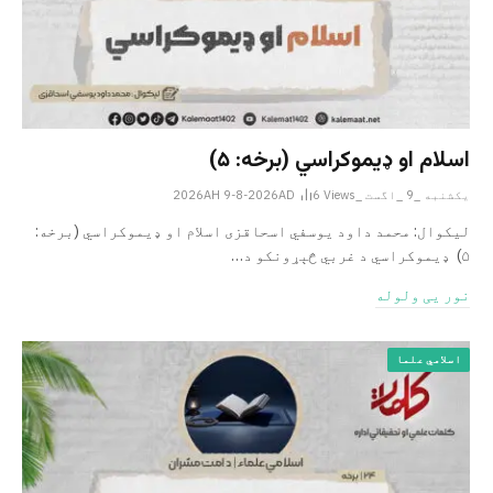
اسلام او ډیموکراسي (برخه: ۵)
یکشنبه _9 _اگست _2026AH 9-8-2026AD
Views
6
لیکوال: محمد داود یوسفي اسحاقزی اسلام او ډیموکراسي (برخه:
۵) ډیموکراسي د غربي څېړونکو د…
نور یی ولوله
اسلامي علما