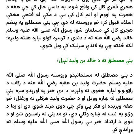
هجري قمري کال کې واقع شوه، په داسې حال کې چې هغه د
هجرت په اووم او اتم کال کې یې د مکې له فتحې مخکې
اسلام قبول کړ؛ خو وروسته له دې چې بني مصطلق په پنځم
هجري کال کې مسلمان شو، رسول الله صلی الله علیه وسلم
خالد رضی الله عنه ته د دندې د ترسره کولو لپاره هلته ولېږه؛
لکه څنګه چې په لاندې سرلیک کې ویل شوي.
بني مصطلق ته د خالد بن وليد لېږل؛
د بني مصطلق له مسلمانېدو وروسته رسول الله صلی الله
علیه وسلم حضرت ولید بن عقبه رضي الله عنه د زکات د
راټولولو لپاره هغوی ته ولېږه، د دې خبر په اورېدو سره بني
مصطلق له ښاره ووتل او د حضرت ولید هرکلي ته ورغلل؛ خو
هغه وېرېده او فکر یې وکړ چې دوی مرتد شوي دي او زما د
وژلو په نیت له ښاره وتلي دي، نو مدینې ته راستون شو او د
دوی د ارتداد خبر یې رسول الله صلی الله علیه وسلم ته
وړاندې کړ.