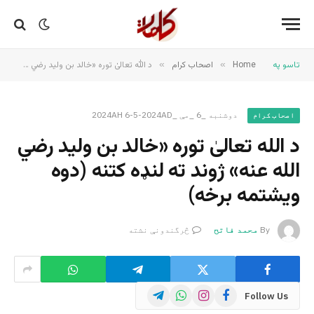
تاسو په
Home
»
اصحاب کرام
»
د الله تعالیٰ توره «خالد بن ولید رضي الله عنه» ژوند ته لنډه کتنه (دوه ویشتمه برخه)
دوشنبه _6 _مې _2024AH 6-5-2024AD
اصحاب کرام
د الله تعالیٰ توره «خالد بن ولید رضي
الله عنه» ژوند ته لنډه کتنه (دوه
ویشتمه برخه)
By
محمد فاتح
څرگندونې نشته
Telegram
WhatsApp
Instagram
Facebook
Follow Us