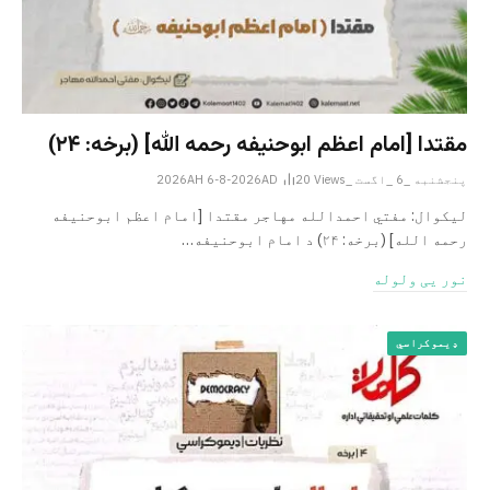
مقتدا [امام اعظم ابوحنیفه رحمه الله‎] (برخه: ۲۴)
پنجشنبه _6 _اگست _2026AH 6-8-2026AD
Views
20
لیکوال: مفتي احمدالله مهاجر مقتدا [امام اعظم ابوحنیفه
رحمه الله‎] (برخه: ۲۴) د امام ابوحنيفه…
نور یی ولوله
ډیموکراسي