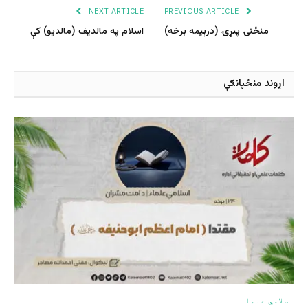
NEXT ARTICLE
PREVIOUS ARTICLE
منځنۍ پېړۍ (درېیمه برخه)
اسلام په مالدیف (مالدیو) کې
اړوند منځپانګې
اسلامي علما