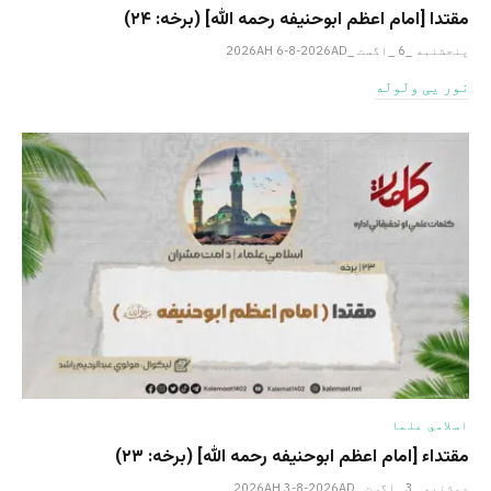
مقتدا [امام اعظم ابوحنیفه رحمه الله‎] (برخه: ۲۴)
پنجشنبه _6 _اگست _2026AH 6-8-2026AD
نور یی ولوله
اسلامي علما
مقتداء [امام اعظم ابوحنیفه رحمه الله‎] (برخه: ۲۳)
دوشنبه _3 _اگست _2026AH 3-8-2026AD