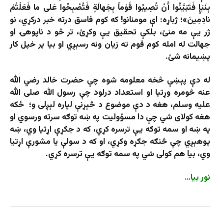
بِنَبَإٍ فَتَبَيَّنُوا أَنْ تُصِيبُوا قَوْماً بِجَهالَةٍ فَتُصْبِحُوا عَلى‌ ما فَعَلْتُمْ
نادِمِينَ»؛ ژباړه: اې مومنانو! که کوم فاسق درته خبر درکړي، نو
ژر یې مه منئ، بلکې تحقیق یې وکړئ، تر څو د ناپوهۍ او
جهالت له امله کوم قوم ته زیان ونه رسېږي او بیا پر خپل کار
پښیمانه شئ.
له دې پېښې څخه معلومه شوه چې حضرت خالد رضي الله
عنه څومره وړتیا او استعداد درلود چې رسول الله صلى الله
عليه وسلم، هغه د دې موضوع د څېړنې لپاره لېږلى و؛ ځکه
هغه کولای شي چې دا مسؤولیت په ښه توګه سرته ورسوي او
په ښه او سمه توګه یې ترسره کړي، که د جګړې اړتیا وي، ښه
پوهېږي چې څنګه جګړه وکړي، او که د سولې یا مشورې اړتیا
وي، بیا هم کولی شي په سمه توګه یې ترسره کړي.
نور بیا…