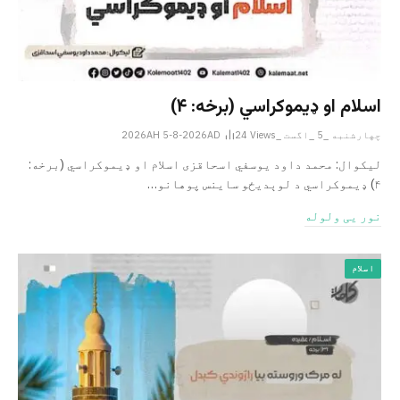
اسلام او ډیموکراسي (برخه: ۴)
چهارشنبه _5 _اگست _2026AH 5-8-2026AD
Views
24
لیکوال: محمد داود یوسفي اسحاقزی اسلام او ډیموکراسي (برخه:
۴) ډیموکراسي د لوېدیځو ساینس پوهانو…
نور یی ولوله
اسلام