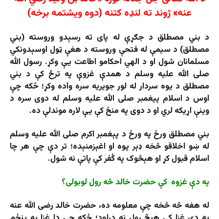
عنه» ژوند ته لنډه کتنه (دوه ویشتمه برخه)
د بني مصطلق د جګړې له پای ته رسېدو وروسته (بني
مصطلق) د سیمې له فتحې وروسته د هغې ټول اوسېدونکي
مسلمانان شول او د الهي احکامو اطاعت يې وکړ. رسول الله
صلی الله علیه وسلم د همدې غزوې په ترڅ کې د بني
مصطلق د یوه سردار له لور جویریه سره واده وکړ؛ ځکه چې
اوس د اسلام پیغمبر صلی الله علیه وسلم له دوی سره د
وینې اړیکه لري او د دوی په منځ کې یې لاره موندلې ده.
بني مصطلق ورځ په ورځ د پېغمبر اکرم صلی الله علیه وسلم
له ښو اخلاقو څخه ډېر پوه او اغېزمنېده؛ تر دې چې هر چا
اسلام قبول کړ او هېڅوک په کُفر کې پاتې نه شول.
په دې غزوه کې حضرت خالد څه رول لوبولی؟
له هغه څه څخه چې معلومه ده، حضرت خالد رضی الله عنه
په دې غزا کې هېڅ رول نه درلود؛ ځکه چې دا غزا په پنځم