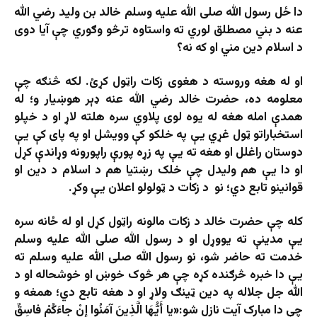
دا ځل رسول الله صلی الله علیه وسلم خالد بن ولید رضي الله
عنه د بني مصطلق لوري ته واستاوه ترڅو وګوري چې آیا دوی
د اسلام دین مني او که نه؟
او له هغه وروسته د هغوی زکات راټول کړئ. لکه څنګه چې
معلومه ده، حضرت خالد رضي الله عنه ډېر هوښيار و؛ له
همدې امله هغه له يوه لوى پلاوي سره هلته لاړ او د خپلو
استخباراتو ټول غړي يې په خلکو کې وويشل او په پاى کې يې
دوستان راغلل او هغه ته يې په زړه پورې راپورونه وړاندې کړل
او دا يې هم وليدل چې خلک رښتيا هم د اسلام د دین او
قوانینو تابع دي؛ نو د زکات د ټولولو اعلان یې وکړ.
کله چې حضرت خالد د زکات مالونه راټول کړل او له ځانه سره
يې مدينې ته يووړل او د رسول الله صلی الله عليه وسلم
خدمت ته حاضر شو، نو رسول الله صلی الله عليه وسلم ته
يې دا خبره څرګنده کړه چې هر څوک خوښ او خوشحاله او د
الله جل جلاله په دین ټینګ ولاړ او د هغه تابع دي؛ همغه و
چې دا مبارک آيت نازل شو:«يا أَيُّهَا الَّذِينَ آمَنُوا إِنْ جاءَكُمْ فاسِقٌ