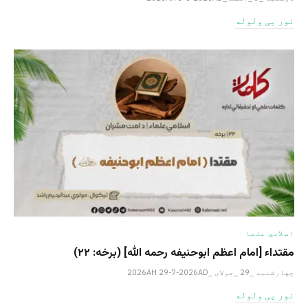
نور یی ولوله
اسلامي علما
مقتداء [امام اعظم ابوحنیفه رحمه الله‎] (برخه: ۲۲)
چهارشنبه _29 _جولای _2026AH 29-7-2026AD
نور یی ولوله