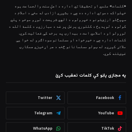
«کلمات» علمي او تحقیقاتي اداره د اهلِ سنت والجماعت یوه
خپلواکه دعوتي اداره ده چې د بشپړې ازادۍ له مخې د اسلام د
سپېڅلو ارزښتونو د خپرولو، د الهي شریعت د لوړو موخو د پلي
کولو، د لوېدیځ د کلتوري یرغل پر ضد د مبارزې، د کلمۀ الله د
لوړولو او د اسلامي امت د بیدارۍ په برخه کې فعالیت کوي.
کلمات اداره چې د خیرخواه او مسلمانو سوداګرو له خوا یې
ملاتړ کېږي، له ټولو مسلمانانو څخه د هر اړخیزې همکارۍ
غوښتنه کوي.
په مجازی پاڼو کې کلمات تعقیب کړئ
Twitter
Facebook
Telegram
YouTube
WhatsApp
TikTok