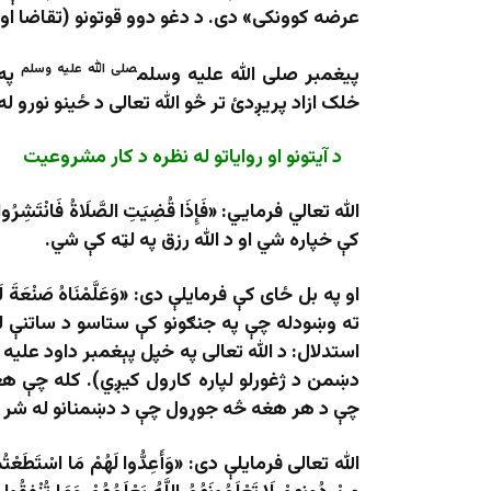
عرضه کوونکی» دی. د دغو دوو قوتونو (تقاضا ا
صلی الله علیه وسلم
پیغمبر صلی الله علیه وسلم
په د
خلک ازاد پریږدئ تر څو الله تعالی د ځینو نورو ل
د آيتونو او رواياتو له نظره د کار مشروعيت
الله تعالي فرمايي: «فَإِذَا قُضِيَتِ الصَّلَاةُ فَانْتَشِ
کې خپاره شي او د الله رزق په لټه کې شي.
او په بل ځای کې فرمايلې دی: «وَعَلَّمْنَاهُ صَنْعَةَ لَبُوس
ته وښودله چې په جنګونو کې ستاسو د ساتنې لپا
استدلال: د الله تعالی په خپل پېغمبر داود علي
دښمن د ژغورلو لپاره کارول کیږي). کله چې هغه
چې د هر هغه څه جوړول چې د دښمنانو له شر
الله تعالی فرمایلې دی: «وَأَعِدُّوا لَهُمْ مَا اسْتَطَعْتُمْ مِنْ 