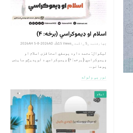
اسلام او ډیموکراسي (برخه: ۴)
چهارشنبه _5 _اگست _2026AH 5-8-2026AD
Views
15
لیکوال: محمد داود یوسفي اسحاقزی اسلام او
ډیموکراسي (برخه: ۴) ډیموکراسي د لوېدیځو ساینس
پوهانو…
نور یی ولوله
اسلام