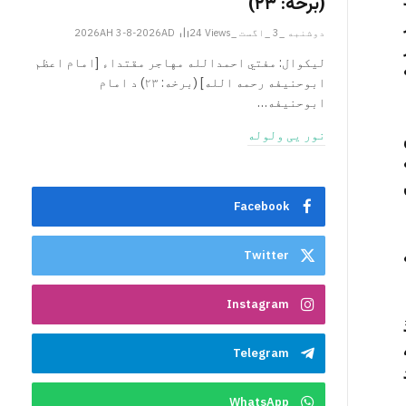
(برخه: ۲۳)
دوشنبه _3 _اگست _2026AH 3-8-2026AD
Views
24
لیکوال: مفتي احمدالله مهاجر مقتداء [امام اعظم
ابوحنیفه رحمه الله‎] (برخه: ۲۳) د امام
ابوحنيفه…
نور یی ولوله
Facebook
Twitter
Instagram
Telegram
WhatsApp