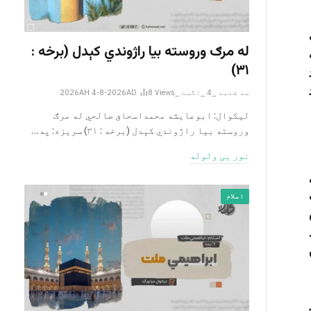
له مرګ وروسته بیا راژوندي کېدل (برخه :
۳۱)
سه شنبه _4 _اگست _2026AH 4-8-2026AD
Views
8
لیکوال: ابوعایشه محمداسحاق صالحي له مرګ
وروسته بیا راژوندي کېدل (برخه : ۳۱) سریزه: په…
نور یی ولوله
اسلام