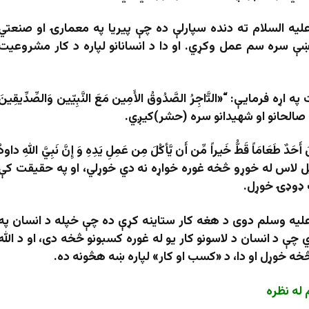
ليه السلام ته دنده سپارلې ده چې پيريا په معمارۍ او صنعتي
 سره سم عمل وکړي. او دا د انسانانو لپاره د کار مشروعیت
ايې: “«اﻟﺘَّاجِرُ الصَّدُوقُ الأَمِین مَعَ النَّبِیّین وَالصِّدِّیقِینَ
اوو، صالحانو او شهيدانو سره (حشر)کيږي.
مَاً قَطُّ خَیراً مِّن أَن یَّأکُلَ مِن عَمِلِ یَدِهِ وَ إِنَّ نَبِيَّ اللهِ داودُ
د خپل لاس له خوړو څخه غوره خواړه نه دي خوړلي، او په حقیقت کې
 ډوډۍ خوړل.
لیه وسلم دوی د هغه کار ستاینه کړې ده چې خپله د انسان په
چې د انسان د لاسونو کار یو له غوره کسبونو څخه دی، او د الله
څخه خوړل او دا، د «کسب ‌او کار» لپاره ښه هڅونه ده.
 له نظره