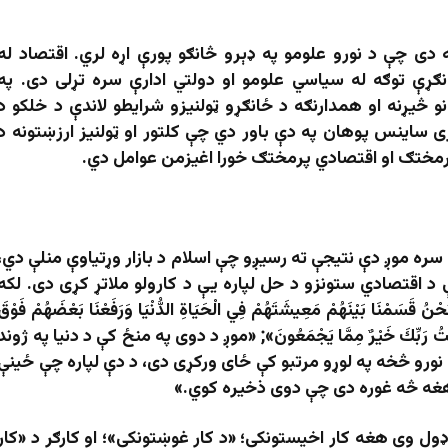
 دی چې د نورو علومو په ډېرو څانګو پورې اړه لري. اقتصاد له
انګړې توګه له سیاسي علومو او دولتي ادارې سره تړلی دی. په
نو څیړنه او همدارنګه د ځانګړو ټولنیزو شرایطو لاندې د خلکو د
ی ساینس پوهان په دې باور دي چې کلتور او ټولنیز ارزښتونه د
 پرمختګ او اقتصادي پرمختګ خورا اغیزمن عوامل دي.
 سره موږ دې نتيجې ته رسيږو چې اسلام د بازار وړتياوې منلې دي،
د اقتصادي ستونزو د حل لپاره يې د کارولو ملاتړ کړی دی. لکه
َيْنَهُمْ مَعِيشَتَهُمْ فِي الْحَيَاةِ الدُّنْيَا وَرَفَعْنَا بَعْضَهُمْ فَوْقَ
َرَحْمَتُ رَبِّكَ خَيْرٌ مِمَّا يَجْمَعُونَ»; «موږ د دوی په منځ کې د دنیا په ژوند
نورو څخه په لوړو مرتبو کې ځای ورکړی دی، د دې لپاره چې ځینې
هغه څه غوره دی چې دوی ذخيره کوي.»
ول وي هغه کار اخیستونکی؛ «د کار غوښتونکی»؛ او کارګر د «کار