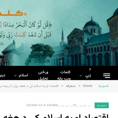
د
کلمات
ورځنی
ژبې
اسلام
دینو
ويب پاڼه
تحلیل
ټاکل
تاسو په
Home
»
متفرقه
»
اقتصاد او په اسلام کې د هغه رول (دریمه بر
سه شنبه _23 _اپریل _2024AH 23-4-2024AD
متفرقه