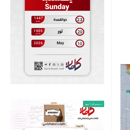
ډیموکراسي