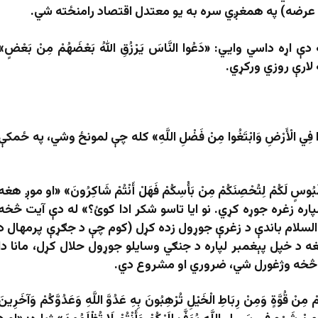
و عرضه) په همغږي سره به یو معتدل اقتصاد رامنځته شي.
ې اړه داسي وايي: «دَعُوا النَّاسَ يَرْزُقِ اللهُ بَعْضَهُمْ مِنْ بَعْضٍ»
ه لارې روزي ورکړي.
رُوا فِي الْأَرْضِ وَابْتَغُوا مِنْ فَضْلِ اللَّهِ» کله چې لمونځ وشي، په ځمکې
ٍ لَكُمْ لِتُحْصِنَكُمْ مِنْ بَأْسِكُمْ فَهَلْ أَنْتُمْ شَاكِرُونَ» «او موږ هغه
ره زغره جوړه کړي. نو ایا تاسو شکر ادا کوئ؟» له دې آيت څخه
ه السلام باندې د زغرې جوړول زده کړل (کوم چې د جګړې پرمهال د
 د خپل پېغمبر لپاره د جنګي وسايلو جوړول حلال کړل، مانا دا
 څخه وژغورل شي، ضروري او مشروع دي.
قُوَّةٍ وَمِنْ رِبَاطِ الْخَيْلِ تُرْهِبُونَ بِهِ عَدُوَّ اللَّهِ وَعَدُوَّكُمْ وَآخَرِينَ