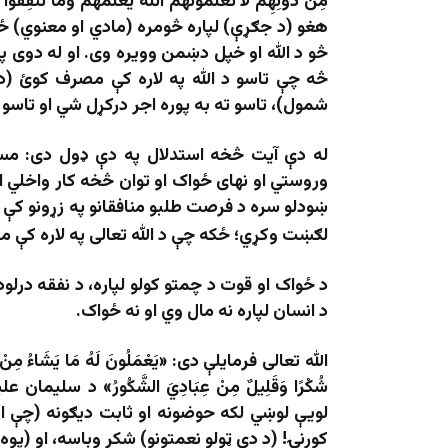
مِنْ دُونِهِمْ لَا تَعْلَمُونَهُمُ اللَّهُ يَعْلَمُهُمْ وَمَا تُنْفِقُ
هغو (د جګړې) لپاره څومره (مادي او معنوي) 
څو د الله او خپل دښمن وویره وی. او له دوی پر
څه چې تاسو د الله په لاره کې مصرف کوئ (د ج
شمول)، تاسو ته به پوره اجر درکړل شي او تاسو
له دې آيت څخه استدلال په دې ډول دى: مسل
وروستي او نهای ځواک او توان څخه کار واخلي او
ښودلو سره د فرصت طلبو منافقانو په زړونو کې 
لګښت وکړي؛ ځکه چې د الله تعالی په لاره کې م
د ځواک او قوت د چمتو کولو لپاره، د نفقه درلودل
د انسان لپاره نه مال وي او نه ځواک.
الله تعالی فرمایلې دی: «يَعْمَلُونَ لَهُ مَا يَشَاءُ مِنْ مَحَ
شُكْرًا وَقَلِيلٌ مِنْ عِبَادِيَ الشَّكُورُ» د س
لويې لوښي لکه حوضونه او ثابت ديګونه (چې اند
کورنۍ! (د دې ټولو نعمتونو) شكر وباسه، او (پوه