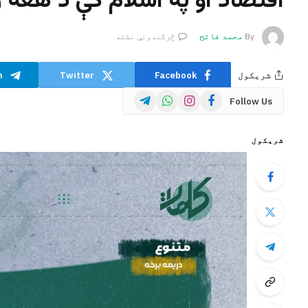
اقتصاد او په اسلام کې د هغه ر
By
محمد فاتح
څرگندونې نشته
شریکول
Facebook
Twitter
m
Telegram
WhatsApp
Instagram
Facebook
Follow Us
شریکول