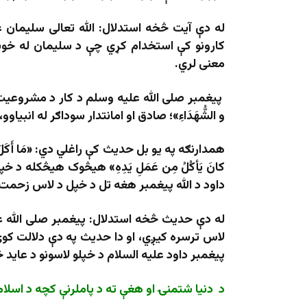
له دې آيت څخه استدلال: الله تعالى سليمان ع
کارونو کې استخدام کړي چې د سليمان له خوښې
معنی لري.
پیغمبر صلی الله علیه وسلم د کار د مشروعیت په اړه فرم
و الشُّهَدَاءِ»؛ صادق او امانتدار سوداګر له انبي
همدارنګه په یو بل حدیث کې راغلي دي: «مَا أَکَلَ أَحَدٌ طَعَا
کانَ یَأکُلُ مِن عَمَلِ یَدِهِ» هیڅوک هیڅکله 
داود د الله پیغمبر هغه تل د خپل د لاس زحمت
له دې حدیث څخه استدلال: پیغمبر صلی الله ع
لاس ترسره کیږي، او دا حدیث په دې دلالت کوي 
پیغمبر داود علیه السلام د خپلو لاسونو د عايد 
د دنيا شتمنۍ او هغې ته د پاملرنې کچه د اسلام