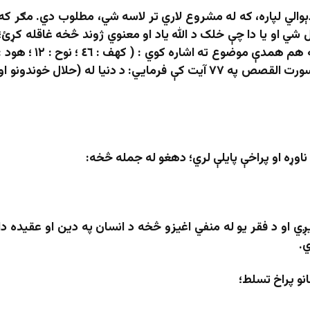
ېوالي لپاره، که له مشروع لاري تر لاسه شي، مطلوب دي. مګر که
شي او یا دا چې خلک د الله ياد او معنوي ژوند څخه غاقله کړئ؛
دا د غندنې وړ ګڼل کیږي؛ لکه د قرآن کريم آيتونه هم همدې موضوع ته اشاره کوي : ( کهف : ٤٦ ؛ نوح : ١٢ ؛ 
٦١ ؛ نحل : ٨ – ١٤ ؛ مالک : ١٥ ) . او همدارنګه د سورت القصص په ۷۷ آیت کې فرمایي: د دنیا له (حلال خوندونو او
ناوړه او پراخې پايلې لري؛ دهغو له جمله څخه:
 او د فقر یو له منفي اغیزو څخه د انسان په دین او عقیده دا
ي.
نو پراخ تسلط؛