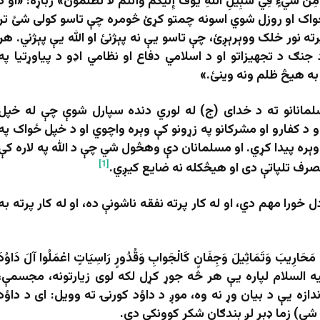
وا مِنْ شَيْءٍ فِي سَبِيلِ اللَّهِ يُوَفَّ إِلَيْكُمْ وَأَنْتُمْ لَا تُظْلَمُونَ» ژباړه: «او د
ځواک او روزل شوي اسونه چمتو کړئ څومره چې تاسو کولی شئ تر
ته نور خلک ووېرېږئ، چې تاسو یې نه پېژنئ او الله یې پېژني. هر
نګ د تجهیزاتو او د اسلامي دفاع او نظامي اډو د پیاوړتیا په
 به هیڅ ظلم ونه وینئ.»
مانانو ته د خداى (ج) له لوري دنده سپارل شوې چې له خپل
 د کفارو او مشرکانو په زړونو کې وېره واچوي او د خپل ځواک په
وېره پيدا کړي. او مسلمانان دې وهڅول شي چې د الله په لاره کې
[1]
صرف تلپاتې دی او هیڅکله نه ضایع کیږي.
 خورا مهم دي، او له کار پرته نفقه ناشونې ده، او له کار پرته به
ارِيبَ وَتَمَاثِيلَ وَجِفَانٍ كَالْجَوابِ وَقُدُورٍ رَاسِيَاتٍ اعْمَلُوا آلَ دَاوُدَ
ليمان عليه السلام لپاره يې هر څه جوړ کړل لکه لوى زيارتونه، مجسمې،
ازه يې د بيان وړ نه وه، موږ د داؤد کورنۍ ته وويل: اى د داؤد
 شي) زما ډېر لږ بندګان شكر كوونكي دي.