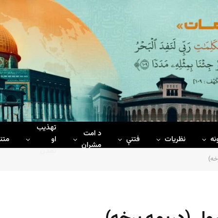
تهذیب
د امت
نه
نظریات
فتنې
او
متن
مشران
تمدن
خه)