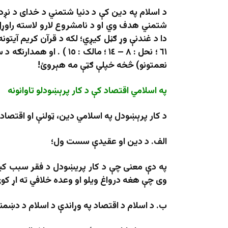
د اسلام په دين کې د دنيا شتمني د خداى د نږد
شتمني هدف وي او د نامشروع لارو لاسته راوړل 
نعمتونو) څخه خپلې ګټې مه هېروئ!
په اسلامي اقتصاد کې د کار پرېښودلو تاوانونه
د کار پرېښودل په اسلامي دين، ټولنې او اقتصاد 
الف. د دین او عقیدې سست ول؛
په دې معنی چې د کار پریښودل د فقر سبب کیږي
وی چې هغه درواغ ویلو او وعده خلافي ته اړ کو
ب. د اسلام د اقتصاد په وړاندې د اسلام د دښمنا