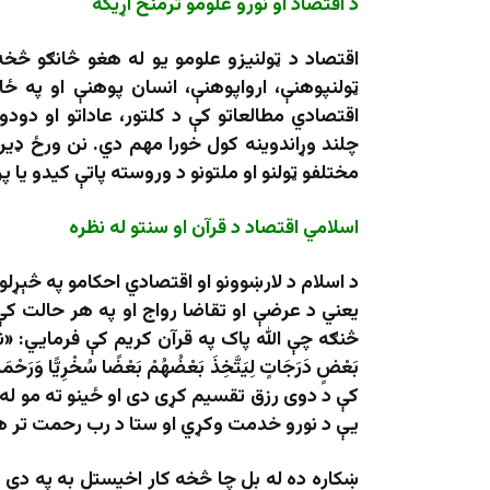
د اقتصاد او نورو علومو ترمنځ اړیکه
اقتصاد د ټولنیزو علومو یو له هغو څانګو څخه
ټولنپوهنې، ارواپوهنې، انسان پوهنې او په ځ
اقتصادي مطالعاتو کې د کلتور، عاداتو او دودو
چلند وړاندوینه کول خورا مهم دي. نن ورځ ډیر
مختلفو ټولنو او ملتونو د وروسته پاتې کیدو یا
اسلامي اقتصاد د قرآن او سنتو له نظره
د اسلام د لارښوونو او اقتصادي احکامو په څېړلو
يعني د عرضې او تقاضا رواج او په هر حالت کې 
څنګه چې الله پاک په قرآن کریم کې فرمایي: «نحْنُ قَسَمْنَا ب
بَعْضٍ دَرَجَاتٍ لِيَتَّخِذَ بَعْضُهُمْ بَعْضًا سُخْرِيًّا و
کې د دوی رزق تقسیم کړی دی او ځینو ته مو له 
یې د نورو خدمت وکړي او ستا د رب رحمت تر 
ښکاره ده له بل چا څخه کار اخیستل به په دې ډ