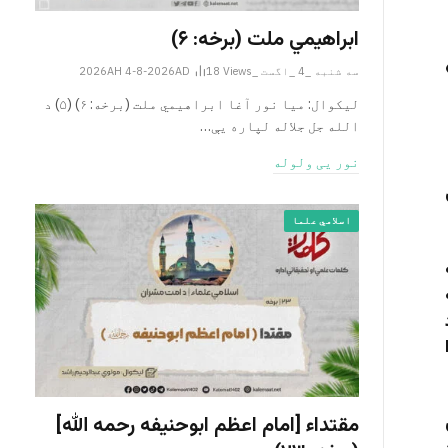
ابراهيمي ملت (برخه: ۶)
سه شنبه _4 _اگست _2026AH 4-8-2026AD
Views
18
ليکوال: میا نور آغا ابراهيمي ملت (برخه: ۶) (۵) د
الله جل جلاله لپاره یې…
نور یی ولوله
اسلامي علما
مقتداء [امام اعظم ابوحنیفه رحمه الله‎]