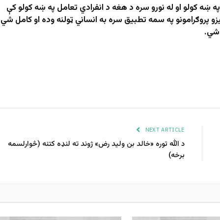
 په ښه کولو او له نورو سره د هغه د انفرادي تعامل په ښه کولو کې
يزو پروګرامونو په سمه تطبيق سره به انساني ټولنه وده او کامل شي
 شي.
NEXT ARTICLE
د الله توره «خالد بن ولید رض» ژوند ته لنډه کتنه (څوارلسمه
برخه)