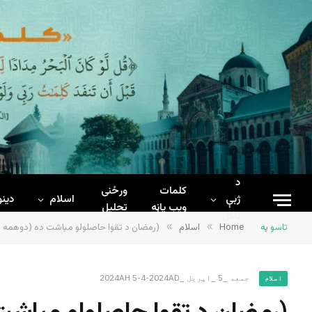
د
کلمات
ورځنی
ژبې
اسلام
دینو
ويب پاڼه
تحلیل
ټاکل
تاسو په
Home
»
اسلام
»
(رمضان د تقوا حاصلولو مياشت ده (دوهمه ب
جمعه _5 _اپریل _2024AH 5-4-2024AD
اسلام