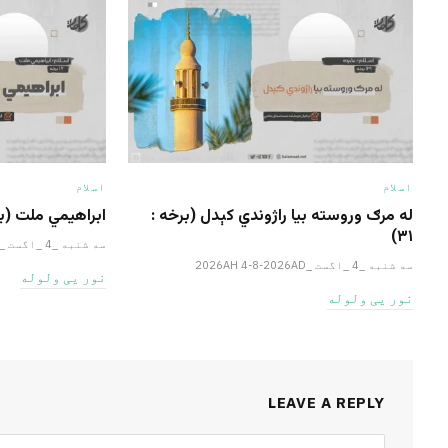
اسلام
اسلام
له مرګ وروسته بیا راژوندي کېدل (برخه :
ابراهيمي ملت (برخ
۳۱)
سه شنبه _4 _اگست _2026AH 4-8-2026AD
سه شنبه _4 _اگست _2026AH 4-8-2026AD
نور یی ولوله
نور یی ولوله
LEAVE A REPLY