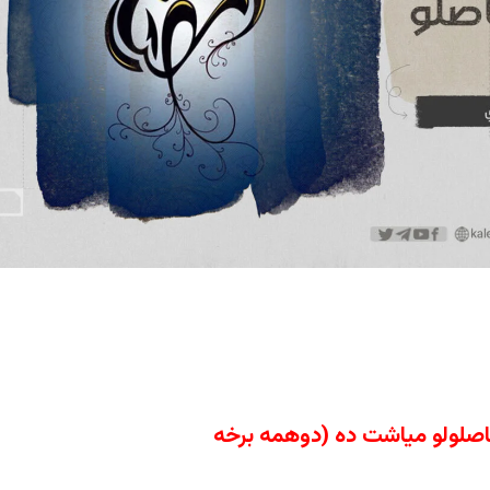
اصلولو مياشت ده (دوهمه برخه