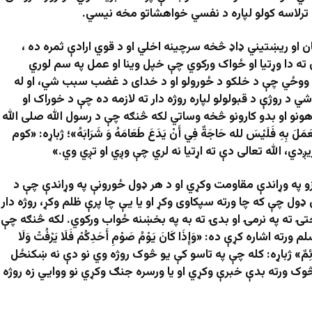
ترلاسه کولو لپاره د نفسي خواهشاتو مخه نیسي.
ن او ریښتیني ډاډ څخه سرچینه اخلي او د قوي ارادې ثمره ده ،
ن ته دا وړتیا او ځواک ورکوي چې خپل وینا او عمل په سم لوري
 ووځي چې د خلکو د ځورولو او د خدای د غضب سبب شي، او له
ي د روژې د قبولولو لپاره روژه دار ته لازمه ده چې د خوراک او
هونو او بدو کارونو څخه وساتي لکه څنګه چې د رسول الله صلی الله
لَ بِهِ فَلَيْسَ لله حَاجَةٌ فِي أَنْ يَدَعَ طَعَامَهُ وَ شَرَابَهُ»؛ ژباړه: «کوم
ږدي، الله تعالی دې ته اړتیا نه لري چې وږي او تږي وي.»
و په وړاندې مقاومت وکړي او د هر ډول ځورونې په وړاندې چې د
ډول چې که چا ورته سپکاوی وکړ او یا یې چا پرې ظلم وکړ، روژه دار
ۍ ته په نرمۍ او بدۍ ته به په بخښنه ځواب ورکوي. لکه څنګه چې
ره کړې ده: «وَإِذَا كَانَ يَوْمُ صَوْمِ أَحَدِكُمْ فَلَا يَرْفُتْ وَلَا
ِنِّي امْرُؤٌ صَائِمٌ» ژباړه: کله چې په تاسو کې یو څوک روژه وي نو دې نه ښکنځل
څوک ورته بدې خبرې وکړي او یا ورسره جنګ وکړي نو ووایي زه روژه