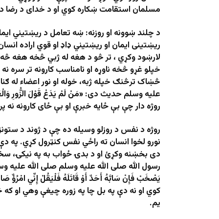
مسلمان استقامت ښکاره کوي او د خدای د رضا د 
د چلند ښوونه او روزنه: ښه تعامل د ریښتیني ایما
ریښتینی ایمان او ریښتیني ډاډ او قوي اراده انسا
لارښود وکړي ، تر څو د هغه له ژبي څخه هغه څه
خپلو غړو څخه ناوړه او نامناسب کارونه تر سره نه ش
څښاک ترڅنګ خپله ژبه، خوله او نور اعضاء له ګنا
علیه وسلم حدیث دی: «مَنْ لَمْ يَدَعْ قَوْلَ الزُّورِ وَالْعَمَ
روژه دار چې بې ځایه خبرې او بې ځای کارونه نه پری
روژه د نفس د روزلو وسیله ده چې د ژوند د ستونز
نورو لخوا انسان ته راځي نفس کنټرول کړي. په دې 
دی بخښنه وکړئ او د بدۍ ځواب به په نیکۍ، سخت
رسول الله صلی الله علیه وسلم صلی الله عليه وسلم ورته اشا
يَصْخَبْ فَإِنْ سَابَّهُ أَحَدٌ أَوْ قَاتَلَهُ فَلْيَقُلْ إ
کوي او نه دې په بل چا په زوره چیغې وهي او که 
یم.