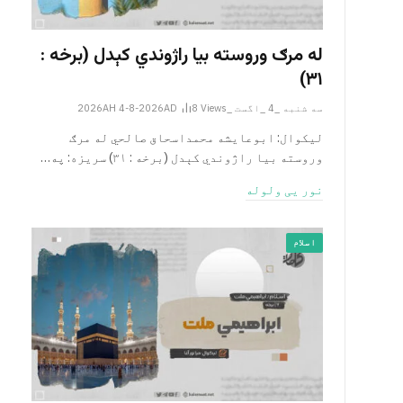
له مرګ وروسته بیا راژوندي کېدل (برخه :
۳۱)
سه شنبه _4 _اگست _2026AH 4-8-2026AD
Views
8
لیکوال: ابوعایشه محمداسحاق صالحي له مرګ
وروسته بیا راژوندي کېدل (برخه : ۳۱) سریزه: په…
نور یی ولوله
اسلام