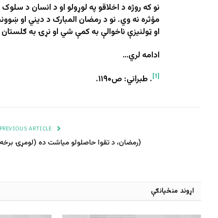
نو که روژه د اخلاقو په لوړولو او د انسان د سلوک
مؤثره نه وي. نو د رمضان المبارک د ديني او ښوون
او ټولنيزې ناخوالې به کمې شي او نړۍ به ګلستان
ادامه لري…
[1]
. طبراني: ص۱۱۹۰.
PREVIOUS ARTICLE
(رمضان، د تقوا حاصلولو مياشت ده (لومړۍ برخه
اړوند منځپانګې