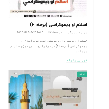
اسلام او ډیموکراسي (برخه: ۴)
چهارشنبه _5 _اگست _2026AH 5-8-2026AD
Views
19
لیکوال: محمد داود یوسفي اسحاقزی اسلام او
ډیموکراسي (برخه: ۴) ډیموکراسي د لوېدیځو ساینس
پوهانو…
نور یی ولوله
اسلام