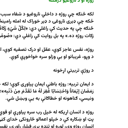
روژه او د ناروغیو درملنه
لکه څنګه چې روژه د داخلي ناروغيو د شفاء سبب 
ځکه چې ډیری ناروغۍ د ډیر خوراک له امله رامینځت
څنګه چې په حدیث کې راغلي دي: «لِكُلِّ شَيْءٍ زَكَاةٌ وَ
زکات روژه ده.» په بل روایت کې راغلي دي: «صُومُو
روژه، نفس عاجز کوي، عقل او درک تصفیه کوي، او 
د وږو، غریبانو او بې وزلو سره خواخوږي کوي.
د روژې تربيتي اړخونه
د ایمان تربيه: روژه باطني ایمان پیاوړی کوي؛ لکه
رَمَضَانَ إيْمَاناً وَاحْتِسَابًا غُفِرَ لَهُ مَا تَقَدَّم
ونیسي، ګناهونه او خطاګانې به یې وبښل شي.
روژه د انسان اړیکه له خپل رب سره پیاوړې او قوي 
پټ او ښکاره کې د خپلو اعمالو څارونکی خدای کڼې
انسان روژه وي، لوږه او تنده پرې فشار راوړي، نف