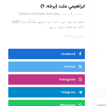
ابراهيمي ملت (برخه: ۶)
سه شنبه _4 _اگست _2026AH 4-8-2026AD
Views
18
ليکوال: میا نور آغا ابراهيمي ملت (برخه: ۶) (۵) د
الله جل جلاله لپاره یې…
نور یی ولوله
Facebook
Twitter
Instagram
Telegram
WhatsApp