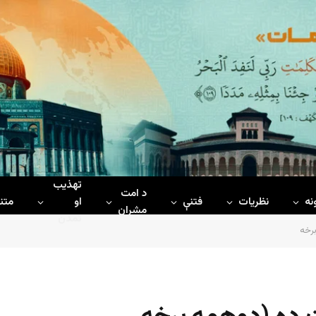
تهذیب
د امت
نه
نظریات
فتنې
او
متن
مشران
تمدن
رخه