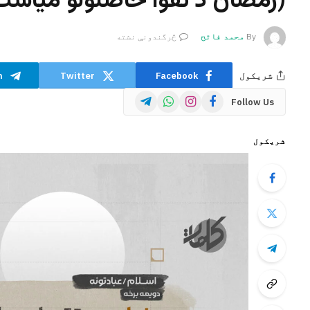
(رمضان د تقوا حاصلولو مياشت
By
محمد فاتح
څرگندونې نشته
شریکول
Facebook
Twitter
m
Telegram
WhatsApp
Instagram
Facebook
Follow Us
شریکول