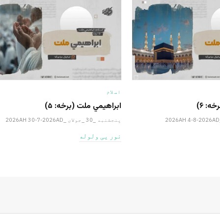
اسلام
ه: ۶)
ابراهيمي ملت (برخه: ۵)
پنجشنبه _30 _جولای _2026AH 30-7-2026AD
نور یی ولوله