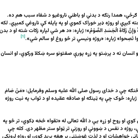
ګرځي، همدا رنګه د بدني او باطني ناروغيو د شفاء سبب هم ده.
ه کیږي او روژه ډیر خوراک کموي او په پایله کې ناروغي کمیږي. لکه
إِنَّ زَكَاةَ الْجَسَدِ الصَّوْمُ»؛ ژباړه: «د هر شي لپاره زکات شته او د بدن
[1]
ا تَصِحوا» ژباړه: «روژه ونيسي تر څو روغ او سالم شي».
انسان ته د پرښتو په زړه پورې صفتونو سره ښکلا ورکوي، او انسان
 څنګه چې د خدای رسول صلی الله عليه وسلم وفرمایل: «مَنْ صَامَ
َ مِنْ ذَنْبِه»؛ ژباړه: څوک چې په ټينګه او صادقه عقیده او د ثواب په نیت روژه
کوي او روح او زړه یې د الله تعالی له «تقوا» څخه ډکوي، تر څو په
، روژه د نفس د ښوونې او روزنې تر ټولو ستر مظهر دی. کله چې
ساني خواهشات او د لذت غوښتنې پر هغه برید کوي، او روژه لرونکی