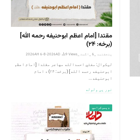
مقتدا [امام اعظم ابوحنیفه رحمه الله‎]
(برخه: ۲۴)
پنجشنبه _6 _اگست _2026AH 6-8-2026AD
Views
9
لیکوال: مفتي احمدالله مهاجر مقتدا [امام اعظم
ابوحنیفه رحمه الله‎] (برخه: ۲۴) د امام
ابوحنيفه…
نور یی ولوله
ډیموکراسي