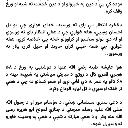
موده کې یې د دین په خپرولو او د دین خدمت ته شپه او ورځ
وقف کړه.
بالاخره انتظار یې پای ته ورسید، خدای غواړي چې یو بل
احسان وښيي، هغه غواړي چې د هغې انتظار پای ته ورسوي
او له دې ټولو سختیو او کړاوونو څخه یې خلاصه کړي، هغه
غواړي چې هغه خپلې ګران خاوند او خپل ګران پلار ته
ورسوي. .
هو! عایشه طیبه رضي الله عنها د دوشنبې په ورځ د ۵۸
هجري قمري کال د روژې د مبارکې میاشتې په شپږمه نیټه د
۶۸ کالو په عمر له دې فاني نړۍ او هغو کسانو ته چې د هغې
تر څنګ اوسیږي د تل لپاره الوداع وکړه.
د دغې سترې مسلمانې ښځې، د مؤمنانو مور او د رسول الله
صلی الله علیه وسلم مېرمنې د جنازې لمونځ ابو هریره رضی
الله عنه وکړ او د هغې مبارکه د شپې د هغې په وصیت خاورو
ته وسپارل شوه.