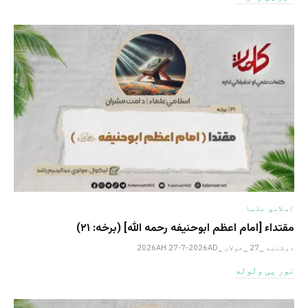
اسلامي علما
مقتداء [امام اعظم ابوحنیفه رحمه الله‎] (برخه: ۲۱)
دوشنبه _27 _جولای _2026AH 27-7-2026AD
نور یی ولوله