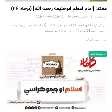
مقتدا [امام اعظم ابوحنیفه رحمه الله‎] (برخه: ۲۴)
پنجشنبه _6 _اگست _2026AH 6-8-2026AD
Views
20
لیکوال: مفتي احمدالله مهاجر مقتدا [امام اعظم ابوحنیفه
رحمه الله‎] (برخه: ۲۴) د امام ابوحنيفه…
نور یی ولوله
ډیموکراسي