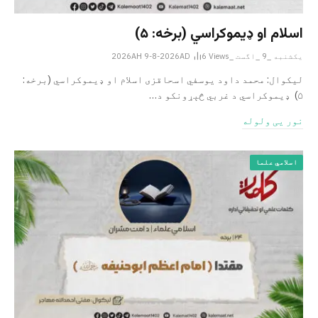
اسلام او ډیموکراسي (برخه: ۵)
یکشنبه _9 _اگست _2026AH 9-8-2026AD
Views
6
لیکوال: محمد داود یوسفي اسحاقزی اسلام او ډیموکراسي (برخه:
۵) ډیموکراسي د غربي څېړونکو د…
نور یی ولوله
اسلامي علما