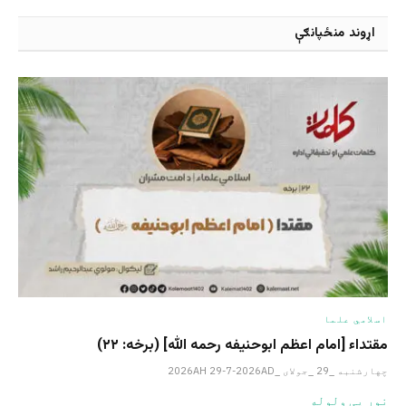
اړوند منځپانګې
اسلامي علما
مقتداء [امام اعظم ابوحنیفه رحمه الله‎] (برخه: ۲۲)
چهارشنبه _29 _جولای _2026AH 29-7-2026AD
نور یی ولوله