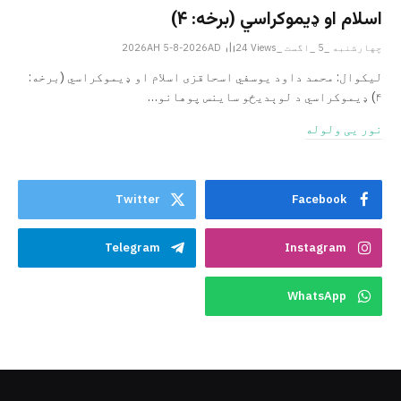
اسلام او ډیموکراسي (برخه: ۴)
چهارشنبه _5 _اگست _2026AH 5-8-2026AD
Views
24
لیکوال: محمد داود یوسفي اسحاقزی اسلام او ډیموکراسي (برخه:
۴) ډیموکراسي د لوېدیځو ساینس پوهانو…
نور یی ولوله
Twitter
Facebook
Telegram
Instagram
WhatsApp