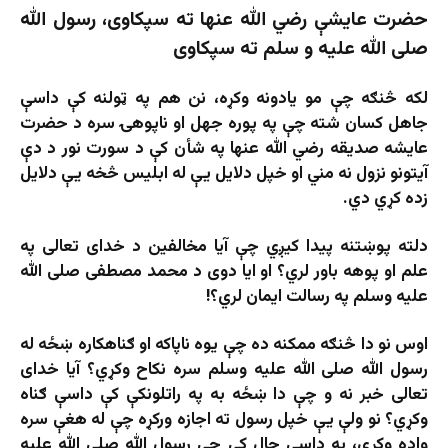
حضرت عایشې رضي الله عنها ته سپکاوی، رسول الله
صلی الله علیه و سلم ته سپکاوی
لکه څنګه چې مو يادونه وکړه، نن هم په ټولنه کې داسې
جاهل کسان شته چې په پوره جهل او ناپوهۍ سره د حضرت
عايشه صديقه رضي الله عنها په شأن کې د سورت نور د دې
آيتونو نزول نه مني او خپل دلایل یې له ابلیس څخه یې دلایل
زده کړي دي.
دلته پوښتنه پیدا کیږي چې آیا مخالفین د خدای تعالی په
علم او پوهه باور لري؟ او ایا دوی د محمد مصطفی صلی الله
علیه وسلم په رسالت ایمان لري؟!
اوس نو دا څنګه ممکنه ده چې یوه ناپاکه او ګناهکاره ښځه له
رسول الله صلی الله علیه وسلم سره نکاح وکړي؟ آیا خدای
تعالی خبر نه و چې دا ښځه به په راتلونکې کې داسې ګناه
وکړي؟ نو ولې یې خپل رسول ته اجازه ورکړه چې له هغې سره
واده وکړي، په داسې حال کې چې رسول الله صلی الله علیه