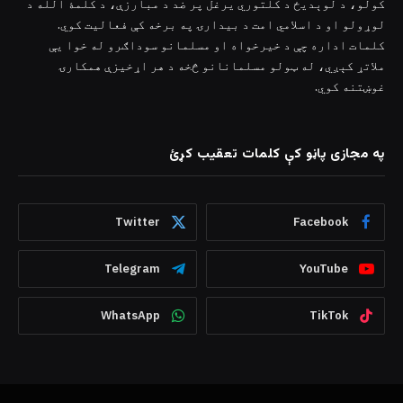
کولو، د لوېدیځ د کلتوري یرغل پر ضد د مبارزې، د کلمۀ الله د
لوړولو او د اسلامي امت د بیدارۍ په برخه کې فعالیت کوي.
کلمات اداره چې د خیرخواه او مسلمانو سوداګرو له خوا یې
ملاتړ کېږي، له ټولو مسلمانانو څخه د هر اړخیزې همکارۍ
غوښتنه کوي.
په مجازی پاڼو کې کلمات تعقیب کړئ
Twitter
Facebook
Telegram
YouTube
WhatsApp
TikTok