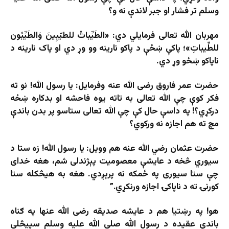
وسلم تر فشار او جبر لاندې نه و؟
مهربان الله تعالی فرمایلي دي: «الطَیِّباتُ للطیّبِینَ وَالطَیِّبُون
للطِّیباتِ»؛ پاکې ښځې د پاکو نارینه وو وړ دي او پاک نارینه د
ناپاکو ښځو وړ دي.
حضرت عمر فاروق رضی الله عنه وفرمایل: یا رسول الله! نو ته
فکر کوې چې الله تعالی به تاته یوه فاحشه او بدکاره ښځه
درکړي؟! په داسې حال کې چې الله تعالی ستاسو پر بدن باندې
مچ ته هم اجازه نه ورکوي؟
حضرت عثمان رضي الله عنه هم وویل: یا رسول الله! زه ستا د
سیوري څخه د عایشې معصومیت پېژندلی شم، هغه خدای
چې ستا سیوری په ځمکه نه پرېږدي. هغه به هیڅکله ستا
کورنۍ ته د ناپاکۍ اجازه ورنکړي.”
هو! په رښتیا هم د عایشه صدیقه رضی الله عنها په ګناه
باندې عقیده د رسول الله صلی الله علیه وسلم سپیڅلی