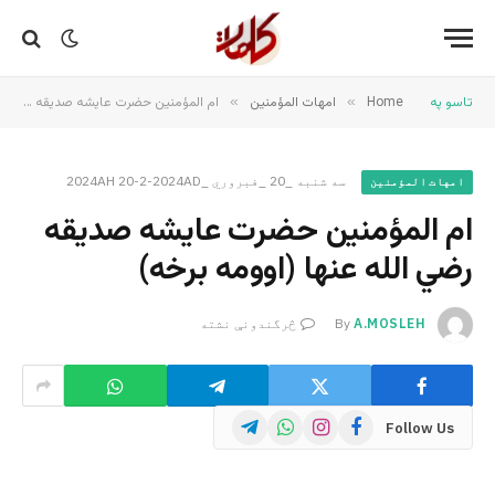
تاسو په
Home
»
امهات المؤمنین
»
ام المؤمنین حضرت عایشه صدیقه رضي الله عنها (اوومه برخه)
سه شنبه _20 _فبروري _2024AH 20-2-2024AD
امهات المؤمنین
ام المؤمنین حضرت عایشه صدیقه
رضي الله عنها (اوومه برخه)
A.MOSLEH
By
څرگندونې نشته
Telegram
WhatsApp
Instagram
Facebook
Follow Us