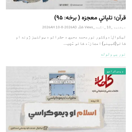
قرآن؛ تلپاتې معجزه ( برخه: ۹۵)
دوشنبه _10 _اگست _2026AH 10-8-2026AD
Views
6
لیکوال: دوکتور نورمحمد محبي د حشراتو د ټولنیز ژوند او
شاتو(ګبینو) اعجاز: د شاتو مُچۍ…
نور یی ولوله
ډیموکراسي