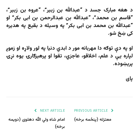
د هغه مبارک جسد د “عبدالله بن زبیر”، “عروه بن زبیر”،
“قاسم بن محمد”، “عبدالله بن عبدالرحمن بن ابی بکر” او
“عبدالله بن محمد بن ابی بکر” په وسیله د بقیع په هدیره
کی ښخ شو.
او په دې توګه دا مهربانه مور د ابدي دنیا په لور ولاړه او زموږ
لپاره یې د علم، اخلاقو، عاجزي، تقوا او پرهیزګارۍ یوه نړۍ
پریښوده.
پای
NEXT ARTICLE
PREVIOUS ARTICLE
معتزله (پنځمه برخه)
امام شاه ولي الله دهلوی (دویمه
برخه)