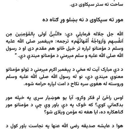
ساحت ته ستر سپکاوی دی.
مور ته سپکاوی د نه بښلو وړ ګناه ده
الله جل جلاله فرمایلي دي: «النَّبِیُّ اَولی بِالمُؤمِنِینَ مِن
اَنفُسِهِم وَاَزواجُهُ اُمَّهاتُهُم» ترجمه: «پیغمبر صلی الله علیه
وسلم د مؤمنانو لپاره تر خپل ځانو هم مقدم دی او د رسول
الله صلی الله علیه و سلم مېرمنې د مؤمنانو میندې دي. “
د دې مبارک آيت له مخې د پېغمبر اکرم مېرمنې د ټولو مؤمنانو
معنوي ميندې دي، نو له رسول الله صلی الله عليه وسلم
وروسته له هغوى سره نکاح د امت لپاره حرامه شوه.
اوس راځئ لږ فکر وکړو، آیا یو هوښیار سړی په خپله مور
بدګماني کوي؟ که څوک په دې باور وي چې د مؤمنانو مور
ګناهکاره ده، ایا هغه ته مؤمن ویلای شو؟
هو! د عایشه صدیقه رضي الله عنها په نجاست باور کول د