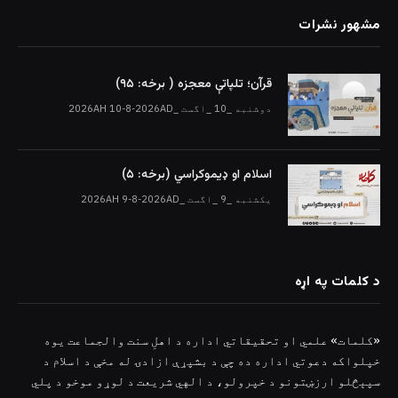
مشهور نشرات
قرآن؛ تلپاتې معجزه ( برخه: ۹۵)
دوشنبه _10 _اگست _2026AH 10-8-2026AD
اسلام او ډیموکراسي (برخه: ۵)
یکشنبه _9 _اگست _2026AH 9-8-2026AD
د کلمات په اړه
«کلمات» علمي او تحقیقاتي اداره د اهلِ سنت والجماعت یوه
خپلواکه دعوتي اداره ده چې د بشپړې ازادۍ له مخې د اسلام د
سپېڅلو ارزښتونو د خپرولو، د الهي شریعت د لوړو موخو د پلي