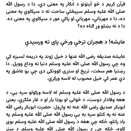
قرآن کریم د څو آیتونو د انکار په معنی دي، دا د رسول الله
صلی الله علیه وسلم سپېڅلي ساحت ته د سپکاوي په معنی
ده، دا د مهربانې، مهربانې او پاکې مور د سپکاوي په معنی ده.
دا د نه بښلو وړ ګناه ده؟
عایشه! د هجران ترخې ورځې پای ته ورسېدې
عایشه صدیقه رضی الله عنها د خپل ژوند په دریمه لسیزه کې
وه چې رسول الله صلی الله علیه وسلم دنیا ته وداع وویل. دا
رښتیا هم سخت، تریخ او ستړی کوونکی دی چې یو عاشق په
دې عمر کې خپل محبوب له لاسه ورکړي.
د رسول الله صلی الله علیه وسلم له لاسه ورکولو سره یې، د
هغه وفادار دوست، د ځوانۍ او بوډا یار او د غار ملګري، یعنی
ابوبکر صدیق رضی الله عنه ته واړول. حضرت ابوبکر رضي الله
عنه ته په کتلو سره به یې رسول الله صلی الله علیه وسلم په
یاد راتلو، ځکه چې هغه د رسول الله صلی الله علیه وسلم بوی
کاوه، ځکه چې د رسول الله صلی الله علیه وسلم د ستر