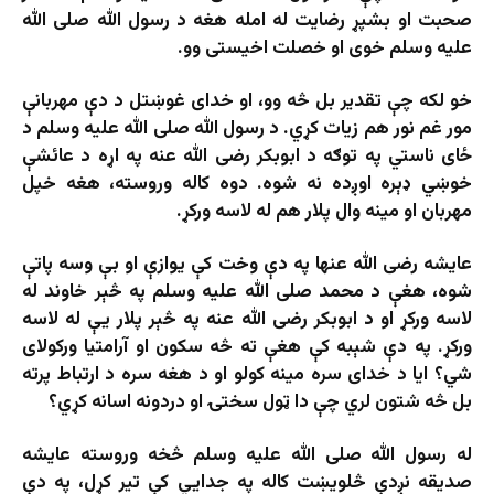
صحبت او بشپړ رضایت له امله هغه د رسول الله صلی الله
علیه وسلم خوی او خصلت اخیستی وو.
خو لکه چې تقدیر بل څه وو، او خدای غوښتل د دې مهربانې
مور غم نور هم زیات کړي. د رسول الله صلی الله علیه وسلم د
ځای ناستي په توګه د ابوبکر رضی الله عنه په اړه د عائشې
خوښي ډېره اوږده نه شوه. دوه کاله وروسته، هغه خپل
مهربان او مینه وال پلار هم له لاسه ورکړ.
عایشه رضی الله عنها په دې وخت کې یوازې او بې وسه پاتې
شوه، هغې د محمد صلی الله علیه وسلم په څېر خاوند له
لاسه ورکړ او د ابوبکر رضی الله عنه په څېر پلار یې له لاسه
ورکړ. په دې شېبه کې هغې ته څه سکون او آرامتیا ورکولای
شي؟ ایا د خدای سره مینه کولو او د هغه سره د ارتباط پرته
بل څه شتون لري چې دا ټول سختۍ او دردونه اسانه کړي؟
له رسول الله صلی الله علیه وسلم څخه وروسته عایشه
صدیقه نږدې څلویښت کاله په جدایي کې تیر کړل، په دې