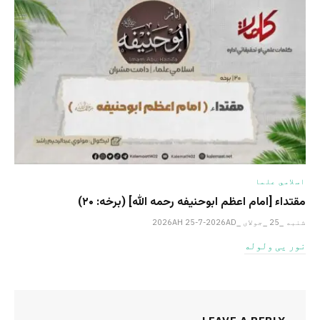
اسلامي علما
مقتداء [امام اعظم ابوحنیفه رحمه الله‎] (برخه: ۲۰)
شنبه _25 _جولای _2026AH 25-7-2026AD
نور یی ولوله