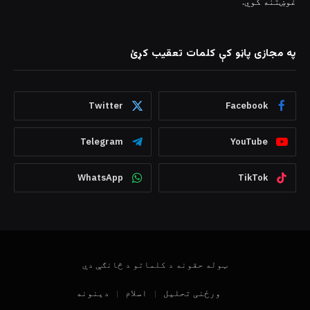
غوښتنه کوي.
په مجازی پاڼو کې کلمات تعقیب کړئ
Twitter
Facebook
Telegram
YouTube
WhatsApp
TikTok
ټوله حقونه د کلماتو د څانګې دي
ورځنی تحلیل
اسلام
دینونه