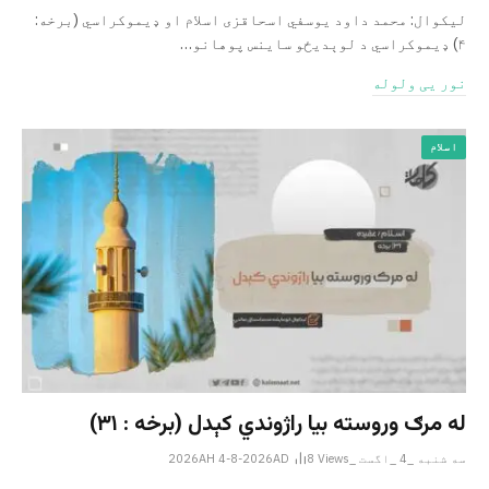
لیکوال: محمد داود یوسفي اسحاقزی اسلام او ډیموکراسي (برخه:
۴) ډیموکراسي د لوېدیځو ساینس پوهانو…
نور یی ولوله
اسلام
له مرګ وروسته بیا راژوندي کېدل (برخه : ۳۱)
سه شنبه _4 _اگست _2026AH 4-8-2026AD
Views
8