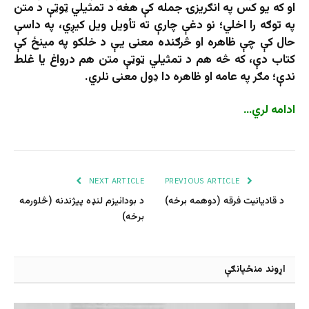
او که یو کس په انګریزۍ جمله کې هغه د تمثیلي ټوټې د متن
په توګه را اخلي؛ نو دغې چارې ته تأویل ویل کیږي، په داسې
حال کې چې ظاهره او څرګنده معنی یې د خلکو په مینځ کې
کتاب دې، که څه هم د تمثیلي ټوټې متن هم درواغ یا غلط
ندې؛ مګر په عامه او ظاهره دا ډول معنی نلري.
ادامه لري…
NEXT ARTICLE
PREVIOUS ARTICLE
د قادیانیت فرقه (دوهمه برخه)
د بودائیزم لنډه پیژندنه (څلورمه
برخه)
اړوند منځپانګې