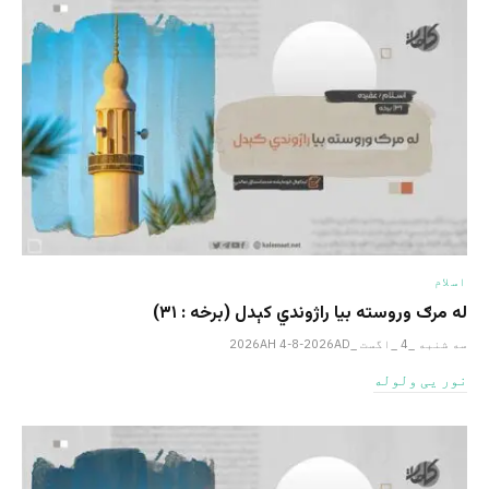
اسلام
له مرګ وروسته بیا راژوندي کېدل (برخه : ۳۱)
سه شنبه _4 _اگست _2026AH 4-8-2026AD
نور یی ولوله