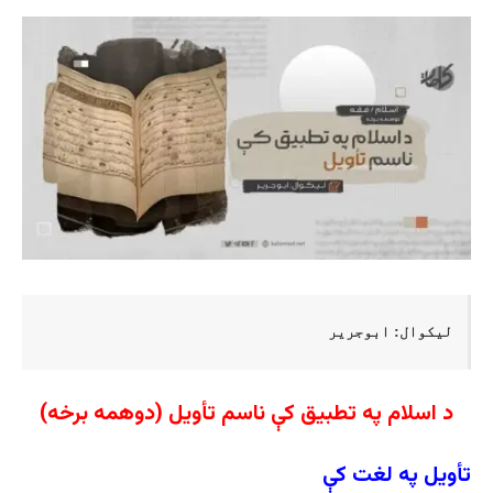
لیکوال: ابوجریر
د اسلام په تطبیق کې ناسم تأویل (دوهمه برخه)
تأویل په لغت کې