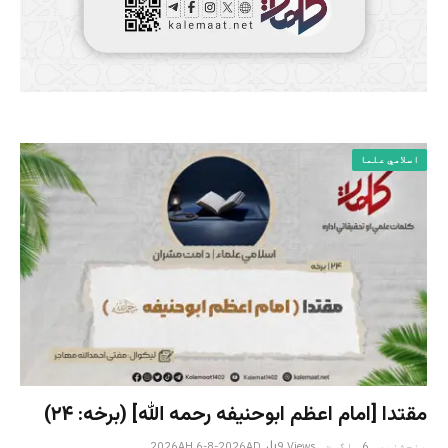
اسلامي علما
مقتدا [امام اعظم ابوحنیفه رحمه الله‎] (برخه: ۲۴)
پنجشنبه _6 _اگست _2026AH 6-8-2026AD
Views
9