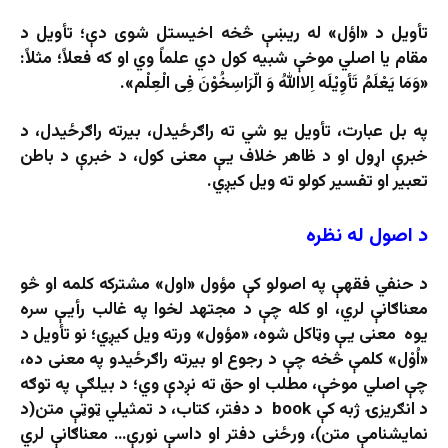
تأویل د «اؤل» له ریښې څخه اخیستل شوی دې؛ تأویل د
مقام یا اصلي موخې شبیه کول دي علماً وي او که فعلاً؛ مثلاً:
«وَمَا یَعْلَمُ تَأوِیْلَه اِلااللهُ وَ الّرَاسِخُوْنَ فِی الْعِلْم».
په بل عبارت، تأویل یو شي ته راګرځیدل، بیرته راګرځیدل، د
خبرې اړول او د ظاهر خلاف یې معنی کول، د خبرې د باطن
تعبیر او تفسیر کولو ته ویل کیږي.
د اصول له نظره
د حنفي فقهې په اصولو کې مؤول «اول» مشترکه کلمه او څو
معناګانې لري، او کله چې د مجتهد لخوا په غالب رأیې سره
یوه معنی یې وټاکل شوه، «مؤول» ورته ویل کیږي؛ نو تأویل د
«اُوْل» کلمې څخه چې د رجوع او بیرته راګرځیدو په معنی ده،
چې اصلي موخې، مطلب او حق ته نږدې وي؛ د بیلګې په توګه
د انګریزۍ ژبه کې book د دفتر، کتاب، د تمثیلي ټوټې متن(د
نمایشنامې متن)، ورځنی دفتر او داسې نورې… معناګانې لري