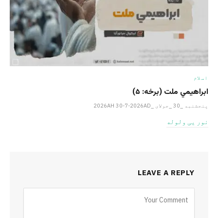
اسلام
ابراهيمي ملت (برخه: ۵)
پنجشنبه _30 _جولای _2026AH 30-7-2026AD
نور یی ولوله
LEAVE A REPLY