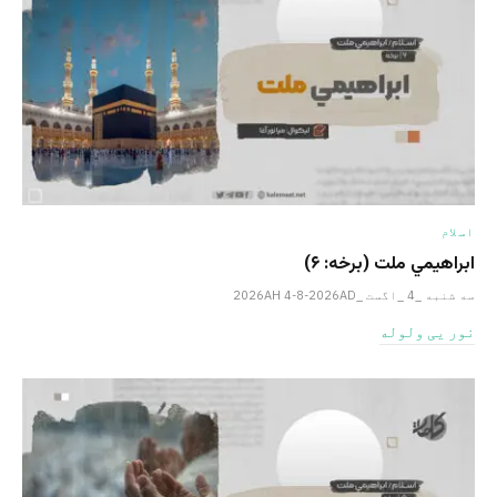
اسلام
ابراهيمي ملت (برخه: ۶)
سه شنبه _4 _اگست _2026AH 4-8-2026AD
نور یی ولوله