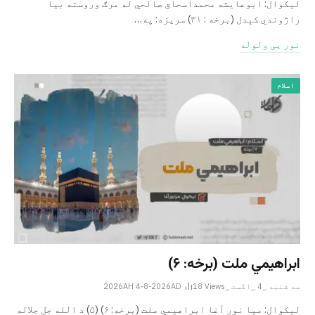
لیکوال: ابوعایشه محمداسحاق صالحي له مرګ وروسته بیا
راژوندي کېدل (برخه : ۳۱) سریزه: په…
نور یی ولوله
اسلام
ابراهيمي ملت (برخه: ۶)
سه شنبه _4 _اگست _2026AH 4-8-2026AD
Views
18
ليکوال: میا نور آغا ابراهيمي ملت (برخه: ۶) (۵) د الله جل جلاله