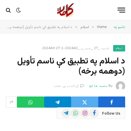
تاسو په
Home
»
اسلام
»
د اسلام په تطبیق کې ناسم تأویل (دوهمه برخه)
شنبه _27 _جنوري _2024AH 27-1-2024AD
اسلام
د اسلام په تطبیق کې ناسم تأویل
(دوهمه برخه)
By
محمد فاتح
څرگندونې نشته
Telegram
WhatsApp
Instagram
Facebook
Follow Us