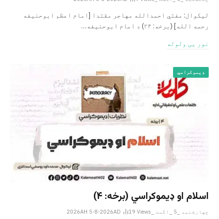
لیکوال: مفتي احمدالله مهاجر مقتدا [امام اعظم ابوحنیفه
رحمه الله‎] (برخه: ۲۴) د امام ابوحنيفه…
نور یی ولوله
ډیموکراسي
اسلام او ډیموکراسي (برخه: ۴)
چهارشنبه _5 _اگست _2026AH 5-8-2026AD
Views
19