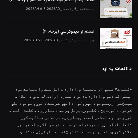
مقتدا [امام اعظم ابوحنیفه رحمه الله‎] (برخه: ۲۴)
پنجشنبه _6 _اگست _2026AH 6-8-2026AD
اسلام او ډیموکراسي (برخه: ۴)
چهارشنبه _5 _اگست _2026AH 5-8-2026AD
د کلمات په اړه
«کلمات» علمي او تحقیقاتي اداره د اهلِ سنت والجماعت یوه
خپلواکه دعوتي اداره ده چې د بشپړې ازادۍ له مخې د اسلام د
سپېڅلو ارزښتونو د خپرولو، د الهي شریعت د لوړو موخو د پلي
کولو، د لوېدیځ د کلتوري یرغل پر ضد د مبارزې، د کلمۀ الله د
لوړولو او د اسلامي امت د بیدارۍ په برخه کې فعالیت کوي.
کلمات اداره چې د خیرخواه او مسلمانو سوداګرو له خوا یې
ملاتړ کېږي، له ټولو مسلمانانو څخه د هر اړخیزې همکارۍ