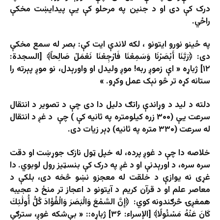
درک کې دی او د جنین په مرحلو کې یې پیدایښت مخکې
راځي.
په ځینو نورو ایتونو ، لکه لاندې ایت کې: بصر له سمع مخکې
دی: ﴿رَبَّنَا أَبْصَرْنَا وَسَمِعْنَا فَارْجِعْنَا نَعْمَلْ صَالِحاً﴾ [السجدة:
۱۲] ژباړه « اې زموږ ربه! موږ ولیدل او واورېدل، نو موږ پېرته را
ستانه کړه تر څو نېک عمل وکړو. »
دلته د لید د وړاندې راتګ دلیل دا دی چې د تصویر د انتقال
سرعت یې (۳۰۰ زره کیلومتره په ثانیه کې ) چې د غږ د انتقال
له سرعت (۳۳۰ متره په ثانیه) ډېر زیات دی.
خلاصه دا چې د غوږ پرده، له خپل ټول نازک جوړښت او دقت
سره سره، د اورېدنې او د غږ په درک کې بنسټیز رول لوبوي. دا
غړی نه یوازې د خلقت له معجزو نښو څخه دی، بلکې د
معاصر علم او د قرآن کریم د آیتونو د اعجاز تر منځ د عجیبه
همغږۍ څرګندونه کوي: ﴿إِنَّ السَّمْعَ وَالْبَصَرَ وَالْفُؤَادَ كُلُّ أُولَٰئِكَ
كَانَ عَنْهُ مَسْئُولًا﴾ [الإسراء: ۳۶] ژباړه:: « بې‌شکه غوږ، سترګې