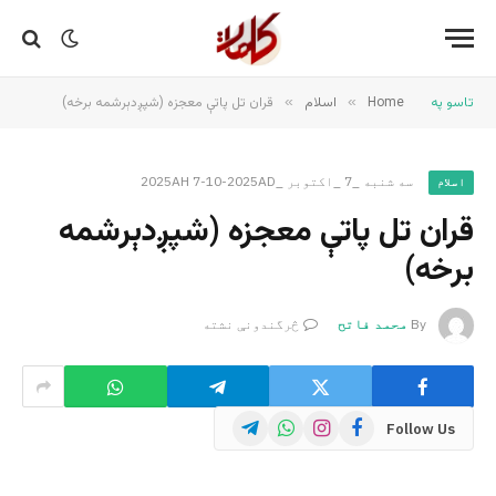
تاسو په
Home
»
اسلام
»
قران تل پاتې معجزه (شپږدېرشمه برخه)
سه شنبه _7 _اکتوبر _2025AH 7-10-2025AD
اسلام
قران تل پاتې معجزه (شپږدېرشمه
برخه)
By
محمد فاتح
څرگندونې نشته
Telegram
WhatsApp
Instagram
Facebook
Follow Us