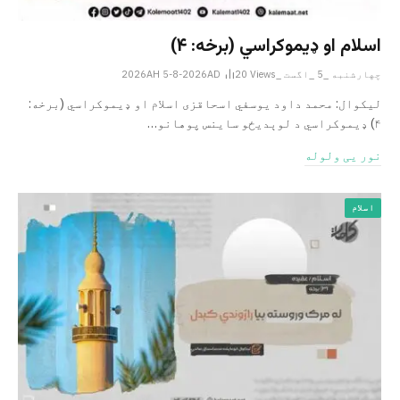
اسلام او ډیموکراسي (برخه: ۴)
چهارشنبه _5 _اگست _2026AH 5-8-2026AD
Views
20
لیکوال: محمد داود یوسفي اسحاقزی اسلام او ډیموکراسي (برخه:
۴) ډیموکراسي د لوېدیځو ساینس پوهانو…
نور یی ولوله
اسلام