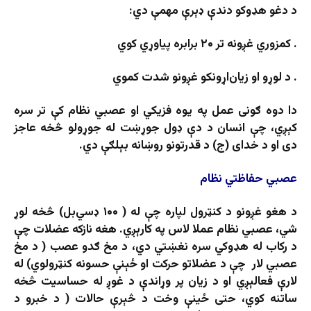
د دغو هډوکو دندې ډېرې مهمې دي:
. کمزوري غږونه تر ۲۰ برابره پیاوړي کوي
. د لوړو او زیان‌اړونکو غږونو شدت کموي
دا دوه ګونی عمل په یوه فزیکي او عصبي نظام کې تر سره
کېږي، چې انسان د دې ډول جوړښت له جوړولو څخه عاجز
دی او د خدای (ج) د قدرتونو روښانه بېلګې دي.
عصبي حفاظتي نظام
د هغو غږونو د کنټرول لپاره چې له ( ۱۰۰ ډسي‌بل) څخه لوړ
شي، عصبي نظام عملا لاس په کارېږي. هغه نازکه عضلات چې
د رکاب له هډوکي سره نغښتي دي، د مخ ‌ګدو عصب ( د مخ
عصبي لار چې د عضلاتو حرکت او ځېنې حسونه کنټرولوي) له
لارې فعالېږي او د زیان پر وړاندې د غوږ له حساسیت څخه
ساتنه کوي، حتی ځینې وخت د څېرې حالات ( د خبرو د