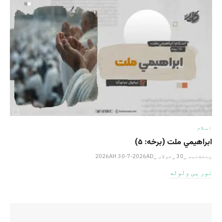
اسلام
ابراهيمي ملت (برخه: ۵)
پنجشنبه _30 _جولای _2026AH 30-7-2026AD
نور یی ولوله