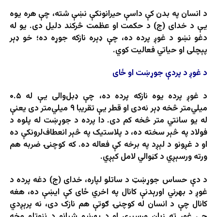
د انسان په بدن کې داسې حیرانونکې نښې شته، چې هره یوه
یې د خدای (ج) د حکمت او عظمت څرکند دلیل دی. یو له
دغو نښو د غوږ پرده ده، چې ډېره نازکه جوړه ده؛ خو ډېر
پېچلی او حیاتي فعالیت کوي.
د غوږ د پردې جوړښت او ځای
د غوږ پرده یوه نازکه پرده ده، چې ډبل‌والی یې له ۰.۵
میلي‌متر څخه ډېر نه‌دی او قطر یې تقریبا ۹ ميلي‌متر دی یعنې
له یو سانتي متر څخه کم دی. دا پرده د جوړښت له پلوه د
فولاد په څېر سخته ده، د پلاستیک په څېر انعطاف‌لرونکې ده
او د غږونو د لېږد په برخه کې فعاله ده. که کوچنۍ ضربه هم
ورته ورسېږي د کڼوالي لامل کېږي.
د دې حساس جوړښټ د ساتلو لپاره، خدای (ج) دغه پرده د
غوږ د بهرني اورېدنې کانال په اخري ځای کې ایښې ده، هغه
کانال چې د انسان له کوچنۍ ګوتې هم نازک دی، نه پرېږدي
چې غوږ ته زیان ورسېږي او د بهرنیو شیانو د ننوتلو مخه