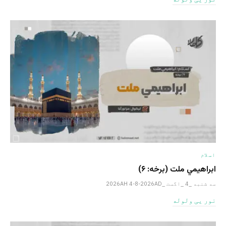
اسلام
ابراهيمي ملت (برخه: ۶)
سه شنبه _4 _اگست _2026AH 4-8-2026AD
نور یی ولوله