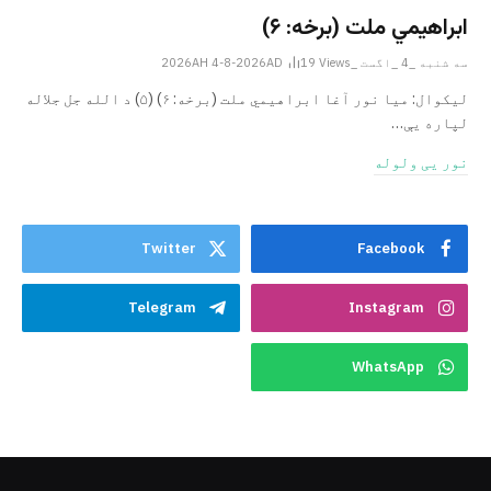
ابراهيمي ملت (برخه: ۶)
سه شنبه _4 _اگست _2026AH 4-8-2026AD
Views
19
ليکوال: میا نور آغا ابراهيمي ملت (برخه: ۶) (۵) د الله جل جلاله
لپاره یې…
نور یی ولوله
Twitter
Facebook
Telegram
Instagram
WhatsApp