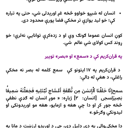
انسان له شپږو خواوو څخه غږ اورېدلی شي، حتی په تیاره
کې؛ خو لید یوازې تر مخکې فضا پورې محدود دی.
کوڼ انسان عموما ګونګ وي او د زده‌کړې توانايي نه‌لري؛ خو
ړوند کس کولای شي عالم شي.
په قران‌کریم کې د
«سمع»
ا
و «بصر»
توپیر
د قران‌کریم په ۱۷ ایتونو کې سمع کلمه له بصر نه مخکې
راغلې، د هغې له ډالې:
ﵟإِنَّا خَلَقۡنَا ٱلۡإِنسَٰنَ مِن نُّطۡفَةٍ أَمۡشَاجٖ نَّبۡتَلِيهِ فَجَعَلۡنَٰهُ سَمِيعَۢا
بَصِيرًاﵞ [انسان: ۲] ژباړه: « موږ انسان له ګډې نطفې
څخه جوړ کړ او دا چې هغه و ازمایو، هغه مو اورېدونکی او
لیدونکي وګرځو.»
دا مخکې‌والی په دې دلیل دی، چې د اورېدو ارزښت د مانا په