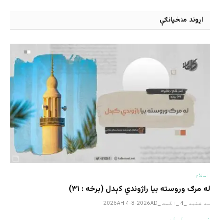
اړوند منځپانګې
اسلام
له مرګ وروسته بیا راژوندي کېدل (برخه : ۳۱)
سه شنبه _4 _اگست _2026AH 4-8-2026AD
نور یی ولوله