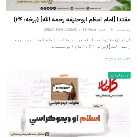
مقتدا [امام اعظم ابوحنیفه رحمه الله‎] (برخه: ۲۴)
پنجشنبه _6 _اگست _2026AH 6-8-2026AD
Views
16
لیکوال: مفتي احمدالله مهاجر مقتدا [امام اعظم ابوحنیفه
رحمه الله‎] (برخه: ۲۴) د امام ابوحنيفه…
نور یی ولوله
ډیموکراسي