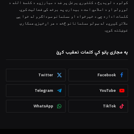
کولو، د لوېدیځ د کلتوري یرغل پر ضد د مبارزې، د کلمۀ الله د
لوړولو او د اسلامي امت د بیدارۍ په برخه کې فعالیت کوي.
کلمات اداره چې د خیرخواه او مسلمانو سوداګرو له خوا یې
ملاتړ کېږي، له ټولو مسلمانانو څخه د هر اړخیزې همکارۍ
غوښتنه کوي.
په مجازی پاڼو کې کلمات تعقیب کړئ
Twitter
Facebook
Telegram
YouTube
WhatsApp
TikTok