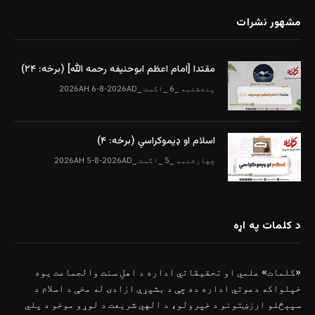
مشهور نشرات
مقتدا [امام اعظم ابوحنیفه رحمه الله‎] (برخه: ۲۴)
پنجشنبه _6 _اگست _2026AH 6-8-2026AD
اسلام او ډیموکراسي (برخه: ۴)
چهارشنبه _5 _اگست _2026AH 5-8-2026AD
د کلمات په اړه
«کلمات» علمي او تحقیقاتي اداره د اهلِ سنت والجماعت یوه
خپلواکه دعوتي اداره ده چې د بشپړې ازادۍ له مخې د اسلام د
سپېڅلو ارزښتونو د خپرولو، د الهي شریعت د لوړو موخو د پلي