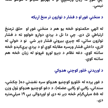
نیسي.
د منځني غوږ او د فشار د توازون تر منځ اړیکه
له الهي حکمتونو څخه یو هم د منځني غوږ او حلق ترمنځ
ارتباطي نل دی. چې دا نل د پردې دواړو خواوو ته د فشار
توازون ساتي، که چېرې بیروني فشار ډېر شي نو د خولې له
لارې، داخلي فشار ورسره مقابله کوي او د پردې پرې‌کېدو څخه
سانته کوي. دغه نظام د ډېرو لوړو غږونو له زیان څخه هم
ساتنه کوي.
د اورېدنې څلور کوچني هډوکي
د غوږ پرده له څلورو کوچنیو هډوکو سره نغښتې ده( چکشي،
سنداني، رکابي او رکابي عضله). د دغو کوچنیو هډوکو ټول وزن
له ۵۵ میلي‌ګرام څخه ډېر نه دی او اوږدوالی یې ۱۹ میلي‌متره
دی.