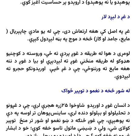
پوهېدو یا نه پوهېدو) د اروېدو پر حساسیت اغېز کوي.
د غږ د لېږد لار
غږ په اصل کې هغه ارتعاش دی، چې له یو مادي چاپېریال (
مایع، جامد او ګاز) څخه د موج په بڼه لېږدول کېږي.
لومړی د هوا له طریقه د غوږ پردې ته ځي، وروسته د کوچنیو
هډوکو له طریقه منځني غوږ ته لېږدېږي او بیا د غوږ د ننه
هغه مایع ته ورننوځي، چې د غږ څپې اورېدونکو حجرو ته
لېږدوي
.
له شور څخه د نغمو د توپیر ځواک
د انسان غوږ د اورېدو شاوخوا ۲۵زره هجرې لري، چې د غږونو
د تحلیلولو او بېلولو دنده لري، ساینس‌پوهان تر اوسه په دې
نه پوهېږي، چې غوږ څنګه د ښو نغمو او شور تر منځ توپبر
کولای شي، ولې د ښیښې ماتول تاسو خفه کوي؛ خو د ابشار
غږ مو نه خفه کوي؟ چې دا د اورېدو یو پېجلی راز دی.