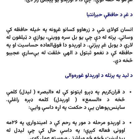
د غږ د حافظې حیرانتیا
انسان کولای شي د زرهاوو کسانو غږونه په خپله حافظه کې
وساتي. پرته له دې چې یو بل سره وویني، یوازې د ټیلفون له
لارې د یوبل غږ پېژني. د اورېدو دا فوق‌العاده حساسیت او په
حافظه کې د نغمو ثبتول د الهي خلقت له بې‌سارې عجیبو
څخه دي.
د لید په پرتله د اورېدلو غوره‌والی
د قران‌کریم په ډېرو ایتونو کې له «البصر» ( لیدل) کلمې
څخه د «السمع» ( اورېدل) کلمه ډېره راغلې.
ساینس‌پوهان یې د حکمت په اړه داسې وايي:
د اورېدو مرحله د مور په رحم کې د امیندوارۍ په ۲۶مه
اوونۍ فعاله کېږي؛ په داسې حال کې چې لیدل له
پیداېښت څخه څو میاشتې وروسته عمل کوي.