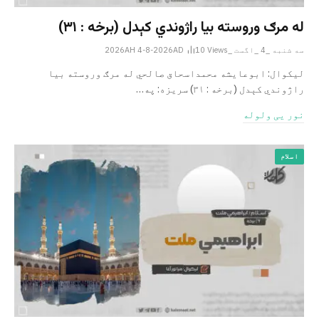
له مرګ وروسته بیا راژوندي کېدل (برخه : ۳۱)
سه شنبه _4 _اگست _2026AH 4-8-2026AD
Views
10
لیکوال: ابوعایشه محمداسحاق صالحي له مرګ وروسته بیا
راژوندي کېدل (برخه : ۳۱) سریزه: په…
نور یی ولوله
اسلام