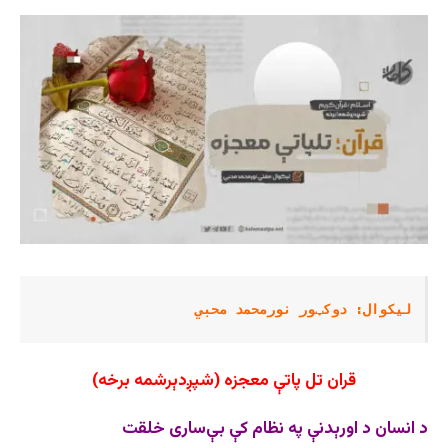
لیکوال: دوکټور نورمحمد محبي 
قران تل پاتې معجزه
(شپږدېرشمه برخه)
د انسان د اورېدنې په نظام کې بې‌ساری خلقت