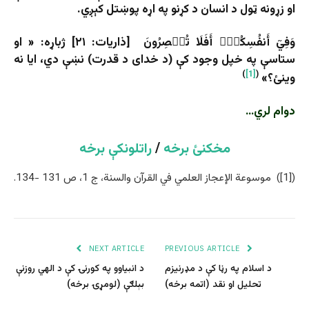
او زړونه ټول د انسان د کړنو په اړه پوښتل کېږي.
وَفِيٓ أَنفُسِكُمۡۚ أَفَلَا تُبۡصِرُونَ [ذاریات: ۲۱] ژباړه: « او
ستاسې په خپل وجود کې (د خدای د قدرت) نښې دي، ایا نه
)
[1]
(
وینئ؟»
دوام لري…
مخکنئ برخه
/
راتلونکې برخه
([1]) موسوعة الإعجاز العلمي في القرآن والسنة، ج 1، ص 131 -134.
NEXT ARTICLE
PREVIOUS ARTICLE
د اسلام په رڼا کې د مډرنيزم
د انبیا‌وو په کورنۍ کې د الهي روزنې
تحليل او نقد (اتمه برخه)
بېلګې (لومړۍ برخه)