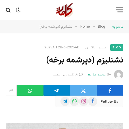
تاسو په
Blog
»
Home
»
نشنلیزم (دېرشمه برخه)
شنبه _28 _جون _2025AH 28-6-2025AD
BLOG
نشنلیزم (دېرشمه برخه)
By
محمد فاتح
څرگندونې نشته
Telegram
WhatsApp
Instagram
Facebook
Follow Us