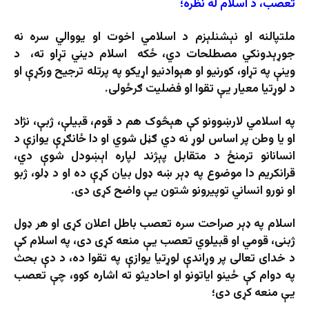
تعصب، د اسلام له نظره؛
ملتپالنه او نېشنلېزم د اسلامي اخوت او یووالي سره نه
جوړېدونکي مصطلحات دي، ځکه اسلام دیني تړاو ته، د
وینې په تړاو، کورنیو او هېوادنیو اړیکو په پرتله ترجیح ورکړې او
د لوړتیا معیار یې تقوا او فضلیت ګرځولی.
په اسلامي لارښوونو کې هېڅوک هم د قوم، قبیلې، ژبې، نژاد
او یا وطن پر اساس لوړ نه دي ګڼل شوي او دا ځانګړې یوازې د
انسانانو ترمنځ د متقابل پېژند لپاره اېښودل شوې دي،
قرانکریم دا موضوع په ډېر ښه ډول بیان کړې ده او د ډلو، ژبو
او نورو انساني توپیرونو شتون یې واضح کړی دی.
اسلام په ډېر صراحت سره تعصب باطل اعلان کړی او هر ډول
ژبنی، قومي او قبیلوي تعصب یې منعه کړی دی، په اسلام کې
د خدای تعالی پر وړاندې لوړتیا یوازې په تقوا ده، د دې بحث
په دوام کې ځینو ایاتونو او احادیثو ته اشاره کوو، چې تعصب
یې منعه کړی دی؛