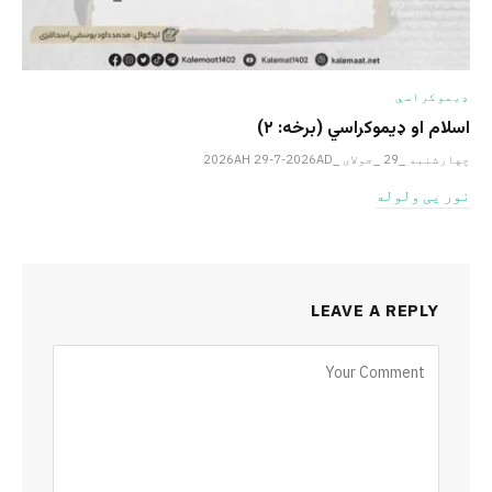
ډیموکراسي
اسلام او ډیموکراسي (برخه: ۲)
چهارشنبه _29 _جولای _2026AH 29-7-2026AD
نور یی ولوله
LEAVE A REPLY