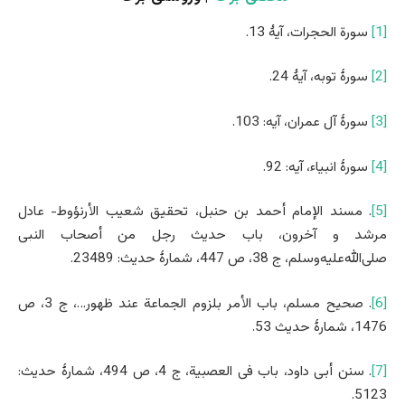
[1]
سورة الحجرات، آیۀ 13.
[2]
سورۀ توبه، آیۀ 24.
[3]
سورۀ آل عمران، آیه: 103.
[4]
سورۀ انبیاء، آیه: 92.
[5]
. مسند الإمام أحمد بن حنبل، تحقیق شعیب الأرنؤوط- عادل
مرشد و آخرون، باب حدیث رجل من أصحاب النبی
صلی‌الله‌علیه‌وسلم، ج 38، ص 447، شمارۀ حدیث: 23489.
[6]
. صحیح مسلم، باب الأمر بلزوم الجماعة عند ظهور…، ج 3، ص
1476، شمارۀ حدیث 53.
[7]
. سنن أبی داود، باب فی العصبیة، ج 4، ص 494، شمارۀ حدیث:
5123.