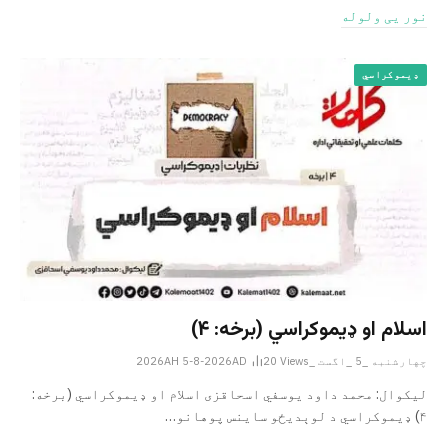
نور یی ولوله
ډیموکراسي
اسلام او ډیموکراسي (برخه: ۴)
چهارشنبه _5 _اگست _2026AH 5-8-2026AD
Views
20
لیکوال: محمد داود یوسفي اسحاقزی اسلام او ډیموکراسي (برخه:
۴) ډیموکراسي د لوېدیځو ساینس پوهانو…