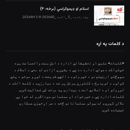
اسلام او ډیموکراسي (برخه: ۴)
چهارشنبه _5 _اگست _2026AH 5-8-2026AD
د کلمات په اړه
«کلمات» علمي او تحقیقاتي اداره د اهلِ سنت والجماعت یوه
خپلواکه دعوتي اداره ده چې د بشپړې ازادۍ له مخې د اسلام د
سپېڅلو ارزښتونو د خپرولو، د الهي شریعت د لوړو موخو د پلي
کولو، د لوېدیځ د کلتوري یرغل پر ضد د مبارزې، د کلمۀ الله د
لوړولو او د اسلامي امت د بیدارۍ په برخه کې فعالیت کوي.
کلمات اداره چې د خیرخواه او مسلمانو سوداګرو له خوا یې
ملاتړ کېږي، له ټولو مسلمانانو څخه د هر اړخیزې همکارۍ
غوښتنه کوي.