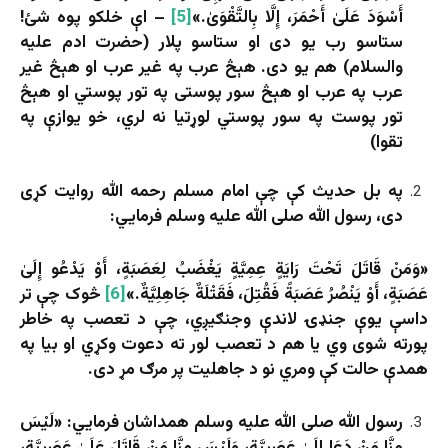
أَسْوَدَ عَلَىٰ أَحْمَرَ، إِلَّا بِالتَّقْوَىٰ.»
[5]
– اې خلکو پوه شئ!
ستاسو رب یو دی او ستاسو پلار (حضرت ادم علیه
والسلام) هم یو دی. هېڅ عرب په غیر عرب او هېڅ غیر
عرب په عرب او هېڅ سور پوستی په تور پوستي او هېڅ
تور پوست په سور پوستي لوړتیا نه لري، خو یوازې په
تقوا)
په بل حدیث کې چې امام مسلم رحمه الله روایت کړی
دی، رسول الله صلی الله علیه وسلم فرمايي:
«وَمَنْ قَاتَلَ تَحْتَ رَایَةٍ عِمِیَّةٍ یَغْضَبُ لِعَصَبَةٍ، أَوْ یَدْعُو إِلَىٰ
عَصَبَةٍ، أَوْ یَنْصُرُ عَصَبَةً فَقُتِلَ، فَقَتْلَةٌ جَاهِلِیَّةٌ.»
[6]
څوک چې تر
داسې یوې جنډۍ لاندې وجنګیږي، چې د تعصب په خاطر
پورته شوی وي یا هم د تعصب لور ته دعوت وکړي او بیا په
همدې حالت کې ومري نو د جاهلیت پر مرګ مړ دی.
رسول الله صلی الله علیه وسلم همداشان فرمايي: «لَیْسَ