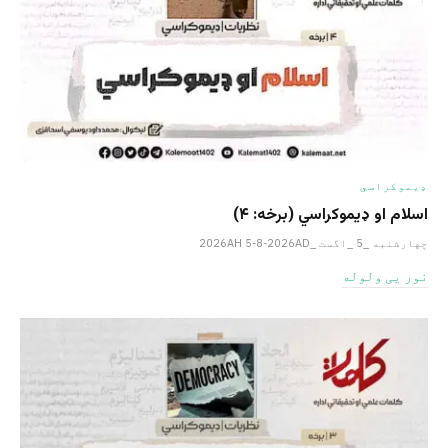
ډیموکراسي
اسلام او ډیموکراسي (برخه: ۴)
چهارشنبه _5 _اگست _2026AH 5-8-2026AD
نور یی ولوله