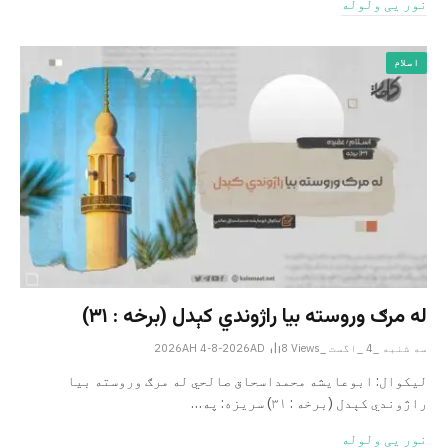
نور یی ولوله
اسلام
له مرګ وروسته بیا راژوندي کېدل (برخه : ۳۱)
سه شنبه _4 _اگست _2026AH 4-8-2026AD
Views
8
لیکوال: ابوعایشه محمداسحاق صالحي له مرګ وروسته بیا
راژوندي کېدل (برخه : ۳۱) سریزه: په…
نور یی ولوله