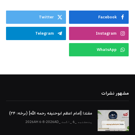
Twitter
Facebook
Telegram
Instagram
WhatsApp
مشهور نشرات
مقتدا [امام اعظم ابوحنیفه رحمه الله‎] (برخه: ۲۴)
پنجشنبه _6 _اگست _2026AH 6-8-2026AD