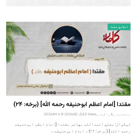
اسلامي علما
مقتدا [امام اعظم ابوحنیفه رحمه الله‎] (برخه: ۲۴)
پنجشنبه _6 _اگست _2026AH 6-8-2026AD
Views
10
لیکوال: مفتي احمدالله مهاجر مقتدا [امام اعظم ابوحنیفه
رحمه الله‎] (برخه: ۲۴) د امام ابوحنيفه…