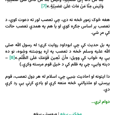
مِنَّا مَنْ دَعَا إِلَىٰ عَصَبِیَّةٍ، وَلَیْسَ مِنَّا مَنْ قَاتَلَ عَلَىٰ عَصَبِیَّةٍ،
وَلَیْسَ مِنَّا مَنْ مَاتَ عَلَىٰ عَصَبِیَّةٍ.»
[7]
هغه څوک زموږ څخه نه دی، چې تعصب لور ته دعوت کوي، د
تعصب پر اساس جګړه کوي او یا هم په همدې تعصب حالت
کې مړ شي.
په بل حدیث کې چې ابوداود روایت کړی؛ له رسول الله صلی
الله علیه وسلم څخه د تعصب په اړه پوښتنه وشوه، نو ده
یې په ځواب کې وویل: «أَنْ تُعِینَ قَوْمَكَ عَلَىٰ الظُّلْمِ.»
[8]
–
دېته وايي، چې په ظلم کې د خپل قوم مرسته وکړې.)
دا ایتونه او احادیث ښيې چې، اسلام له هر ډول تعصب، قوم
پرستۍ او ملتپالنې څخه منعه کړې او یادې کړنې یې رد کړې
دي.
دوام لري…
مخکنۍ برخه
| وروستۍ برخه