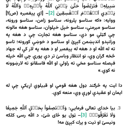
سَبِيلِهِۦ فَتَرَبَّصُواْ حَتَّىٰ يَأۡتِيَ ٱللَّهُ بِأَمۡرِهِۦۗ وَٱللَّهُ لَا
يَهۡدِي ٱلۡقَوۡمَ ٱلۡفَٰسِقِينَ
[2]
– [اې پېغمبره (ص)!]
ووايه: «كه ستاسو پلرونه، ستاسو زامن، ستاسو وروڼه،
ستاسو ميرمنې، ستاسو خپل خپلوان، ستاسو هغه مالونه
چې ګټلي مو دي، ستاسو هغه تجارت چې د هغه په
ورانېدو اندېښمن کېږئ او ستاسو د خوښې كورونه؛ تاسو
ته له الله او د هغه له پېغمبر او د هغه په لار کې له جهاد
څخه ګران وي، نو انتظار وباسئ تر دې پورې چې الله خپله
فېصله ستاسو مخي ته راولي او الله فاسقانو ته لارښوونه
نه كوي.»
دا ایت په څرګند ډول هغه قومي او قبیلوي اړیکې چې له
ایمان او عقیدې لوړې وي، منعه کوي.
بیا خدای تعالی فرمايي: وَٱعۡتَصِمُواْ بِحَبۡلِ ٱللَّهِ جَمِيعٗا
وَلَا تَفَرَّقُواْۚ
[3]
– ټول يو ځاى شئ، د الله رسۍ كلكه
ونيسئ او تيت و پرك کېږئ مه!