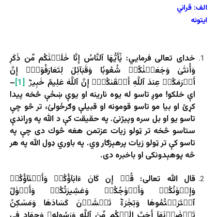
الف: قراني
ایتونه
خدای تعالی فرمايي: يَٰٓأَيُّهَا ٱلنَّاسُ إِنَّا خَلَقۡنَٰكُم مِّن ذَكَرٖ
وَأُنثَىٰ وَجَعَلۡنَٰكُمۡ شُعُوبٗا وَقَبَآئِلَ لِتَعَارَفُوٓاْۚ إِنَّ
أَكۡرَمَكُمۡ عِندَ ٱللَّهِ أَتۡقَىٰكُمۡۚ إِنَّ ٱللَّهَ عَلِيمٌ خَبِيرٞ
[1]
–
اې خلكو! موږ تاسو له يوه نارينه او يوې ښځې څخه پيدا
کړئ او بيا مو تاسو قومونه او قبيلې وګرځولئ، تر څو چې
تاسو يو او بل سره وپيژنئ. په حقيقت کې د الله په وړاندې
ستاسو څخه تر ټولو زيات عزتمن هغه څوك دى چې په
تاسو کې تر ټولو زيات پرهېزګار وي. په باوري ډول الله په هر
څه پوهېدونكى او باخبره دى.
قال الله تعالی: قُلۡ إِن كَانَ ءَابَآؤُكُمۡ وَأَبۡنَآؤُكُمۡ
وَإِخۡوَٰنُكُمۡ وَأَزۡوَٰجُكُمۡ وَعَشِيرَتُكُمۡ وَأَمۡوَٰلٌ
ٱقۡتَرَفۡتُمُوهَا وَتِجَٰرَةٞ تَخۡشَوۡنَ كَسَادَهَا وَمَسَٰكِنُ
تَرۡضَوۡنَهَآ أَحَبَّ إِلَيۡكُم مِّنَ ٱللَّهِ وَرَسُولِهِۦ وَجِهَادٖ فِي