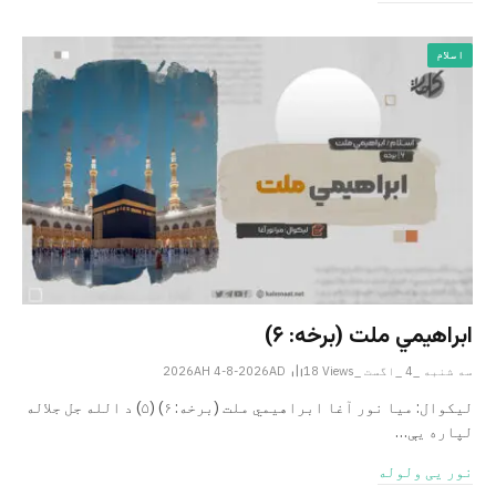
اسلام
ابراهيمي ملت (برخه: ۶)
سه شنبه _4 _اگست _2026AH 4-8-2026AD
Views
18
ليکوال: میا نور آغا ابراهيمي ملت (برخه: ۶) (۵) د الله جل جلاله
لپاره یې…
نور یی ولوله