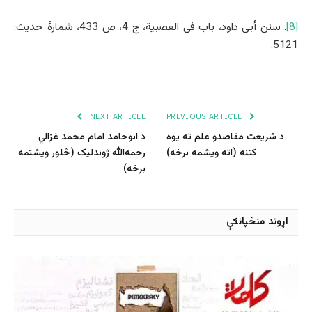
[8]
. سنن أبی داود، باب فی العصبیة، ج 4، ص 433، شمارۀ حدیث:
5121.
NEXT ARTICLE
PREVIOUS ARTICLE
د شریعت مقاصدو علم ته يوه
د ابوحامد امام محمد غزالي
کتنه (اته ویشمه برخه)
رحمه‌الله ژوندلیک (څلور ویشتمه
برخه)
اړوند منځپانګې