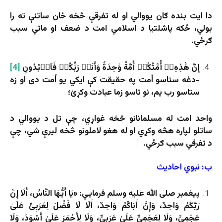
دا ایت بنده ګان یووالي او له تفرقې څخه ځان ساتنې ته را
بولي، ځکه پاشلتیا د اسلامي امت د ضعف او ماتې سبب
ګرځي.
إِنَّ هَٰذِهِۦٓ أُمَّتُكُمۡ أُمَّةٗ وَٰحِدَةٗ وَأَنَا۠ رَبُّكُمۡ فَٱعۡبُدُونِ
[4]
-دغه ستاسو اُمت په حقيقت کې ايكي يو اُمت دى او زه
ستاسو رب يم، نو تاسو زما عبادت وکړئ؛
واحد امت له مسلمانانو څخه غواړي، چې تل د یووالي د
ساتلو لپاره هڅه وکړي او له هغو لاملونو څخه لیرې شي، چې
د تفرقې سبب ګرځي.
ب: نبوي احادیث
پیغمبر صلی الله علیه وسلم فرمايي: «یَا أَیُّهَا النَّاسُ، أَلَا إِنَّ
رَبَّكُمْ وَاحِدٌ، وَإِنَّ أَبَاكُمْ وَاحِدٌ، أَلَا لَا فَضْلَ لِعَرَبِیٍّ عَلَىٰ
عَجَمِیٍّ، وَلَا لِعَجَمِیٍّ عَلَىٰ عَرَبِیٍّ، وَلَا لِأَحْمَرَ عَلَىٰ أَسْوَدَ، وَلَا