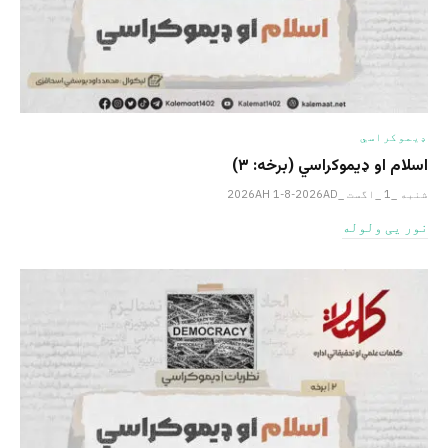
ډیموکراسي
اسلام او ډیموکراسي (برخه: ۳)
شنبه _1 _اگست _2026AH 1-8-2026AD
نور یی ولوله