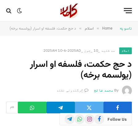
تاسو په
Home
»
اسلام
»
د حج حکمت، فلسفه او اسرار (یولسمه برخه)
سه شنبه _10 _جون _2025AH 10-6-2025AD
اسلام
د حج حکمت، فلسفه او اسرار
(یولسمه برخه)
By
محمد فاتح
څرگندونې نشته
Telegram
WhatsApp
Instagram
Facebook
Follow Us