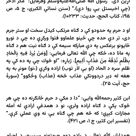
اړین دی.” رسول الله صلی‌الله‌علیه‌وسلم وفرمایل: “مګر اذخر
(چې اخیستل یې روا دي).” (سنن نسائي الکبری، ج ۵، ص
۱۹۵، کتاب الحج، حدیث: ۱۰۲۳۳).
او د حرم په حدودو کې د ګناه مرتکب کیدل سخت او ستر جرم
دی، تر دې حده چې ځينو علماوو فتوا ورکړې ده چې د نورو
ځایونو برعکس په دې مبارکه سيمه کې د ګناه نيت هم د ګناه
په مانا ده، ځکه چې الله تعالی فرمايي: [وَمَنْ يُرِدْ فِيهِ بِالْحَادٍ
بِظُلْمٍ نُذِقْهُ مِنْ عَذَابٍ أَلِيمٍ]. ژباړه: “او څوك چې په ده كې په
ظلم سره د الحاد (او بې لار توب) اراده وكړي (،نو) مونږ به په
هغه له ډېر دردوونكي عذاب څخه (عذاب) وڅَكوو” (سورۀ
حج، آيت ۲۵).
ابن کثير رحمه‌الله وایي: “دا د مکې د حرم ځانګړنه ده چې هر
څوک پکې د ګناه اراده ولري، نو د همدغې ارادې له امله
مجازات کېږي؛ که څه هم چې ګناه یې نه وي عملي کړې.”
(تفسير ابن کثير، ج ۱، ص ۴۲۱).
همداراز، الله تعالی د یادو دوو حرمتونو سربېره، د احرام