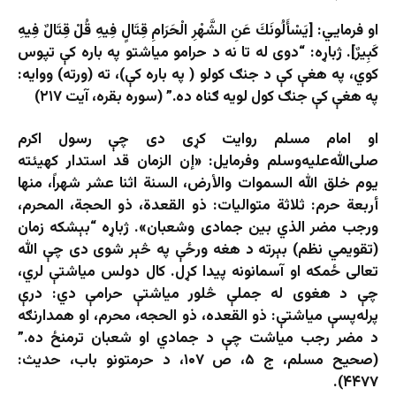
او فرمایي: [يَسْأَلُونَكَ عَنِ الشَّهْرِ الْحَرَامِ قِتَالٍ فِيهِ قُلْ قِتَالٌ فِيهِ
كَبِيرٌ]. ژباړه: “دوى له تا نه د حرامو میاشتو په باره كې تپوس
كوي، په هغې كې د جنګ كولو ( په باره كې)، ته (ورته) ووایه:
په هغې كې جنګ كول لویه ګناه ده.” (سوره بقره، آیت ۲۱۷)
او امام مسلم روایت کړی دی چې رسول اکرم
صلی‌الله‌علیه‌وسلم وفرمایل: «إن الزمان قد استدار كهيئته
يوم خلق الله السموات والأرض، السنة اثنا عشر شهراً، منها
أربعة حرم: ثلاثة متواليات: ذو القعدة، ذو الحجة، المحرم،
ورجب مضر الذي بين جمادى وشعبان». ژباړه “بېشکه زمان
(تقویمي نظم) بېرته د هغه ورځې په څېر شوی دی چې الله
تعالی ځمکه او آسمانونه پیدا کړل. کال دولس میاشتې لري،
چې د هغوی له جملې څلور میاشتې حرامې دي: درې
پرله‌پسې میاشتې: ذو القعده، ذو الحجه، محرم، او همدارنګه
د مضر رجب میاشت چې د جمادي او شعبان ترمنځ ده.”
(صحیح مسلم، ج ۵، ص ۱۰۷، د حرمتونو باب، حدیث:
۴۴۷۷).