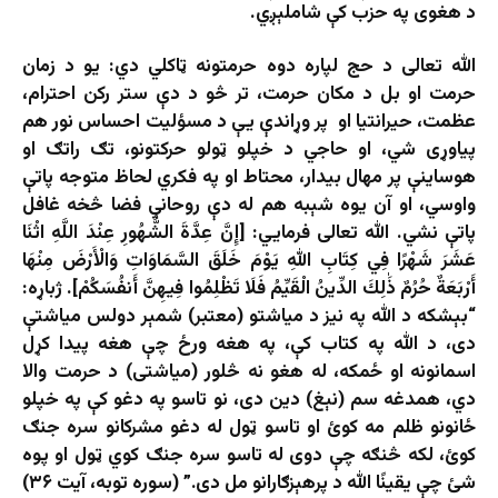
د هغوی په حزب کې شاملېږي.
الله تعالی د حج لپاره دوه حرمتونه ټاکلي دي: یو د زمان
حرمت او بل د مکان حرمت، تر څو د دې ستر رکن احترام،
عظمت، حیرانتیا او پر وړاندې یې د مسؤلیت احساس نور هم
پیاوړی شي، او حاجي د خپلو ټولو حرکتونو، تګ راتګ او
هوساینې پر مهال بیدار، محتاط او په فکري لحاظ متوجه پاتې
واوسي، او آن یوه شېبه هم له دې روحاني فضا څخه غافل
پاتې نشي. الله تعالی فرمایي: [إِنَّ عِدَّةَ الشُّهُورِ عِنْدَ اللَّهِ اثْنَا
عَشَرَ شَهْرًا فِي كِتَابِ اللهِ يَوْمَ خَلَقَ السَّمَاوَاتِ وَالْأَرْضَ مِنْهَا
أَرْبَعَةٌ حُرُمٌ ذَٰلِكَ الدِّينُ الْقَيِّمُ فَلَا تَظْلِمُوا فِيهِنَّ أَنفُسَكُمْ]. ژباړه:
“بېشكه د الله په نیز د میاشتو (معتبر) شمېر دولس میاشتې
دى، د الله په كتاب كې، په هغه ورځ چې هغه پیدا كړل
اسمانونه او ځمكه، له هغو نه څلور (میاشتی) د حرمت والا
دي، همدغه سم (نېغ) دین دى، نو تاسو په دغو كې په خپلو
ځانونو ظلم مه كوئ او تاسو ټول له دغو مشركانو سره جنګ
كوئ، لكه څنګه چې دوى له تاسو سره جنګ كوي ټول او پوه
شئ چې یقینًا الله د پرهېزګارانو مل دى.” (سوره توبه، آیت ۳۶)