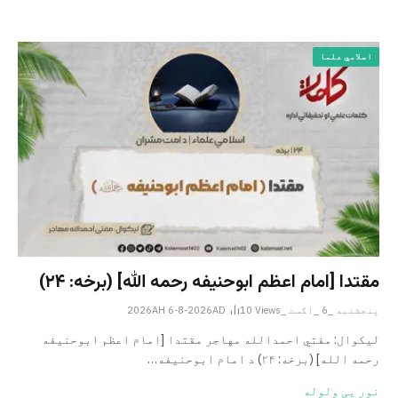
اسلامي علما
مقتدا [امام اعظم ابوحنیفه رحمه الله‎] (برخه: ۲۴)
پنجشنبه _6 _اگست _2026AH 6-8-2026AD
Views
10
لیکوال: مفتي احمدالله مهاجر مقتدا [امام اعظم ابوحنیفه
رحمه الله‎] (برخه: ۲۴) د امام ابوحنيفه…
نور یی ولوله