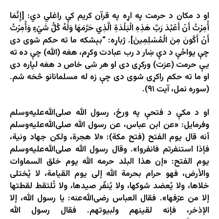
او د مکان د حرمت په اړه په قرآن کریم کې راغلي دي: [إِنَّمَا
أُمِرْتُ أَنْ أَعْبُدَ رَبَّ هَذِهِ الْبَلْدَةِ الَّذِي حَرَّمَهَا وَلَهُ كُلُّ شَيْءٍ وَأُمِرْتُ
أَنْ أَكُونَ مِنَ الْمُسْلِمِينَ]. ژباړه: “بېشكه ما ته حكم شوى دى
چې يواځې د دې ښار د رب عبادت وكړم، هغه (الله) چې ده ته
يې حرمت (عزت) وركړى دى او هر شى خاص د هغه لپاره دى
او ما ته حكم راكړى شوى دى چې زه له مسلمانانو څخه شم.
(سوره نمل، آيت ۹۱).
او د مکې د فتحې په ورځ، رسول الله صلی‌الله‌علیه‌وسلم
وفرمايل: «عن ابن عباس، عن رسول الله صلی‌الله‌علیه‌وسلم
أنه قال يوم الفتح (فتح مكة): «لا هجرة، ولكن جهاد ونية،
فإذا استنفرتم فانفروا». وقال رسول الله صلی‌الله‌علیه‌وسلم
يوم الفتح: «إن هذا البلد حرمه الله يوم خلق السماوات
والأرض، فهو حرام بحرمة الله إلى يوم القيامة، لا يُختلى
خلاها، ولا يُعضد شوكها، ولا يُنفّر صيدها، ولا تُلتقط لقطتها
إلا من عرّفها». فقال العباس رضی‌الله‌عنه: يا رسول الله، إلا
الإذخر، فإنه لقينهم ولبيوتهم. فقال رسول الله