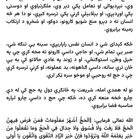
وي، نېږدېوالی او تعامل پکې ډېر وي، ملګرتياوې او دوستۍ
پکې اوږدېږي، او بېلابېلې کړنې پکې ترسره کیږي، نو دا هر څه
انسان ته د ډېرو منع شويو کارونو، دوکو، او شخړو د ارتکاب
زمينه برابروي.
ځکه کېدای شي د انسان نفس راپاریږي، سينه یې تنګه شي،
صبر یې تمام شي، او حاجي داسې کارونو ته مخه کړي چې په
خپل وطن، استوګنځي، او د ژوند په عادي حالاتو کې به یې
ځان ترې ساته، داسې ګناهونه، بد عملونه، او کړنې ترسره کړي
چې د حج له روحيې او موخو سره ټکر لري.
نو له همدې امله، شريعت په ځانګړي ډول په حج کې له دې
چارو څخه منعه کړې ده، ځکه چې حج د داسې چارو لپاره
مناسبه فضا برابروي.
الله تعالی فرمايي: [الْحَجُّ أَشْهُرٌ مَعْلُومَاتٌ فَمَنْ فَرَضَ فِيهِنَّ
الْحَجَّ فَلَا رَفَثَ وَلَا فُسُوقَ وَلَا جِدَالَ فِي الْحَجِّ وَمَا تَفْعَلُوا مِنْ
خَيْرٍ يَعْلَمْهُ اللَّهُ وَتَزَوَّدُوا فَإِنَّ خَيْرَ الزَّادِ التَّقْوَى وَاتَّقُونِ يَا أُولِي