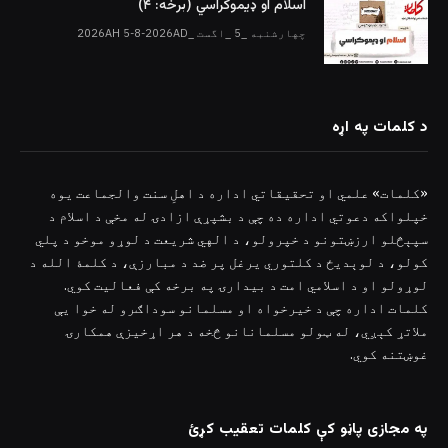
اسلام او ډیموکراسي (برخه: ۴)
چهارشنبه _5 _اگست _2026AH 5-8-2026AD
د کلمات په اړه
«کلمات» علمي او تحقیقاتي اداره د اهلِ سنت والجماعت یوه
خپلواکه دعوتي اداره ده چې د بشپړې ازادۍ له مخې د اسلام د
سپېڅلو ارزښتونو د خپرولو، د الهي شریعت د لوړو موخو د پلي
کولو، د لوېدیځ د کلتوري یرغل پر ضد د مبارزې، د کلمۀ الله د
لوړولو او د اسلامي امت د بیدارۍ په برخه کې فعالیت کوي.
کلمات اداره چې د خیرخواه او مسلمانو سوداګرو له خوا یې
ملاتړ کېږي، له ټولو مسلمانانو څخه د هر اړخیزې همکارۍ
غوښتنه کوي.
په مجازی پاڼو کې کلمات تعقیب کړئ