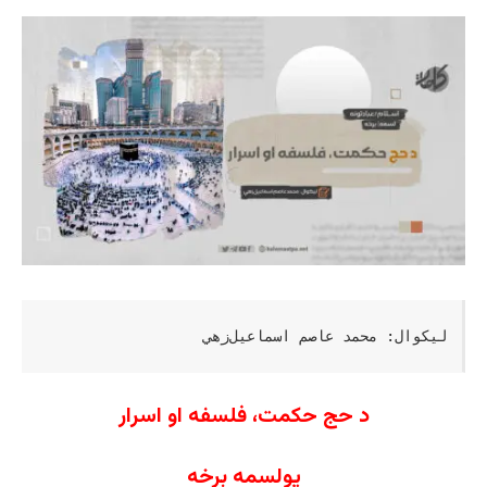
لیکوال: محمد عاصم اسماعیل‌زهي
د حج حکمت، فلسفه او اسرار
یولسمه برخه