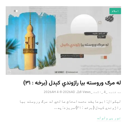
اسلام
له مرګ وروسته بیا راژوندي کېدل (برخه : ۳۱)
سه شنبه _4 _اگست _2026AH 4-8-2026AD
Views
8
لیکوال: ابوعایشه محمداسحاق صالحي له مرګ وروسته بیا
راژوندي کېدل (برخه : ۳۱) سریزه: په…
نور یی ولوله