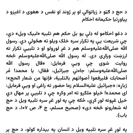
د حج د ګټو د زیاتوالي او پر ژوند او نفس د هغوی د اغېزو د
پیاوړتیا حکیمانه احکام
د دغو احکامو له ډلې یو بل حکم هم تلبیه «لبیک ویل» دي،
چې شریعت یې په تکرار سره خلک ویلو ته هڅولې دي. رسول
الله صلی‌الله‌علیه‌وسلم هم د غږ لوړولو او د تلبیې تکرار ته
ارزښت ورکړی دی. له رسول الله صلی‌الله‌علیه‌وسلم څخه
روایت شوی چې ویې فرمایل: «قال رسول الله
صلی‌الله‌علیه‌وسلم: جاءني جبرائيل، فقال: يا محمد! مُر
أصحابك فليرفعوا أصواتهم بالتلبية، فإنها من شعار الحج»؛
ژباړه: «جبرائیل علیه‌السلام زما حضور ته راغی او ویې فرمایل:
ای محمده! خپلو ملګرو ته امر وکړه چې د تلبیې پر مهال دې
خپل غږونه لوړ کړي، ځکه چې په لوړ غږ سره تلبیه ویل د حج
له شعارونو څخه دی» (صحیح مسلم، ج ۴، ص ۱۰۷، د حج
باب).
په لوړ غږ سره تلبیه ویل د انسان په بیداره کولو، د حج پر