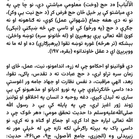
الْأَلْبَابِ] «د حج (وخت) معلومې میاشتې دي، نو چا چې په
دې میاشتو کې پر خپل ځان حج فرض کړ (د حج نیت یې وکړ)،
نو نه دې هغه جماع (شهواني عمل) کوي، نه ګناهونه او نه
جګړې د حج (په ورځو) کې او تاسې چې څه ښېګڼې (نېکۍ)
کوئ الله تعالی پرې پوهېږئ او (له ځانونو سره) توښه واخلئ،
بېشکه (تر هرڅه) غوره توښه تقوا (پرهېزګاري) ده او له ما نه
ووېرېږئ اې د عقل خاوندانو» (بقره، ۱۹۷).
دې قوانینو او احکامو چې له زړه، اندامونو، نیت، عمل، ځای او
زمان سره تړاو لري، د حج عبادت ته د تقدس، پاکۍ، تقوا،
زهد، الهي مراقبت، د نفس نظارت او جهاد جامه ور اغوستې
ده؛ داسې ځانګړتیاوې چې په نورو ادیانو او مذهبونو کې یې
ساری نه لیدل کېږي. دغه روحیه د انسان په اخلاقو او ټولنیز
ژوند ژور اغېز لري، چې په پایله کې یې د رسول الله
صلی‌الله‌علیه‌وسلم دا حدیث تحقق مومي: «هر څوک چې د
الله تعالی لپاره حج ادا کړي، او جماع او ګناه و نه کړي، نو
داسې پاک به بېرته راګرځي لکه تازه چې له خپلې مور نه
زېږېدلی و» (الجزري، جامع الأصول، ج۹، ص۴۶۱، حدیث: