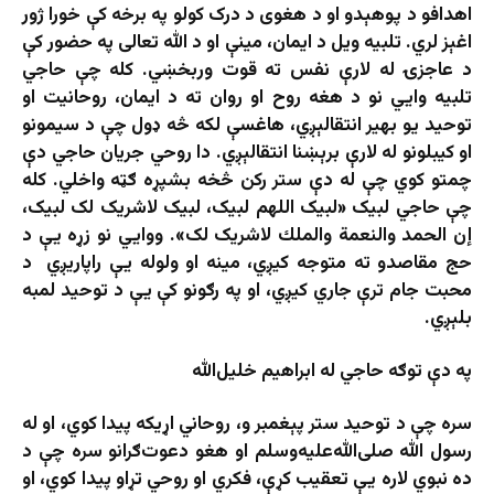
اهدافو د پوهېدو او د هغوی د درک کولو په برخه کې خورا ژور
اغېز لري. تلبیه ویل د ایمان، مینې او د الله تعالی په حضور کې
د عاجزۍ له لارې نفس ته قوت وربخښي. کله چې حاجي
تلبیه وایي نو د هغه روح او روان ته د ایمان، روحانیت او
توحید یو بهیر انتقالېږي، هاغسې لکه څه ډول چې د سیمونو
او کیبلونو له لارې برېښنا انتقالېږي. دا روحي جریان حاجي دې
چمتو کوي چې له دې ستر رکن څخه بشپړه ګټه واخلي. کله
چې حاجي لبیک «لبیک اللهم لبیک، لبیک لاشریک لک لبیک،
إن الحمد والنعمة والملك لاشریک لک». ووایي نو زړه یې د
حج مقاصدو ته متوجه کیږي، مینه او ولوله یې راپاریږي د
محبت جام ترې جاري کیږي، او په رګونو کې یې د توحید لمبه
بلېږي.
په دې توګه حاجي له ابراهیم خلیل‌الله
سره چې د توحید ستر پېغمبر و، روحاني اړیکه پیدا کوي، او له
رسول الله صلی‌الله‌علیه‌وسلم او هغو دعوت‌ګرانو سره چې د
ده نبوي لاره یې تعقیب کړې، فکري او روحي تړاو پیدا کوي، او