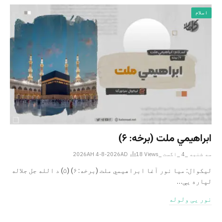
اسلام
ابراهيمي ملت (برخه: ۶)
سه شنبه _4 _اگست _2026AH 4-8-2026AD
Views
18
ليکوال: میا نور آغا ابراهيمي ملت (برخه: ۶) (۵) د الله جل جلاله
لپاره یې…
نور یی ولوله