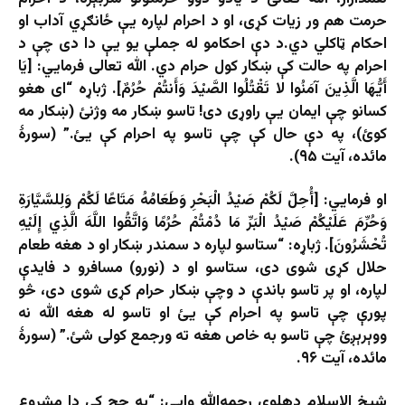
حرمت هم ور زيات کړی، او د احرام لپاره یې ځانګړي آداب او
احکام ټاکلي دي.د دې احکامو له جملې یو یې دا دی چې د
احرام په حالت کې ښکار کول حرام دي. الله تعالی فرمايي: [يَا
أَيُّهَا الَّذِينَ آمَنُوا لا تَقْتُلُوا الصَّيْدَ وَأَنتُمْ حُرُمٌ]. ژباړه “اى هغو
كسانو چې ایمان يې راوړى دى! تاسو ښكار مه وژنئ (ښكار مه
كوئ)، په دې حال كې چې تاسو په احرام كې یئ.” (سورۀ
مائده، آيت ۹۵).
او فرمايي: [أُحِلَّ لَكُمْ صَيْدُ الْبَحْرِ وَطَعَامُهُ مَتَاعًا لَكُمْ وَلِلسَّيَّارَةِ
وَحُرِّمَ عَلَيْكُمْ صَيْدُ الْبَرِّ مَا دُمْتُمْ حُرُمًا وَاتَّقُوا اللَّهَ الَّذِي إِلَيْهِ
تُحْشَرُونَ]. ژباړه: “ستاسو لپاره د سمندر ښكار او د هغه طعام
حلال كړى شوى دى، ستاسو او د (نورو) مسافرو د فايدې
لپاره، او پر تاسو باندې د وچې ښكار حرام كړى شوى دى، څو
پورې چې تاسو په احرام كې یئ او تاسو له هغه الله نه
ووېرېږئ چې تاسو به خاص هغه ته ورجمع كولى شئ.” (سورۀ
مائده، آيت ۹۶.
شيخ الاسلام دهلوي رحمه‌الله وایي: “په حج کې دا مشروع