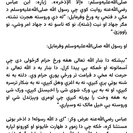
صلی‌الله‌علیه‌وسلم: «إلا الإذخر»». ژباړه: ابن عباس
رضي‌الله‌عنه روایت کوي چې رسول الله صلی‌الله‌علیه‌وسلم د
مکې د فتحې په ورځ وفرمایل: “له دې وروسته هجرت نشته،
مګر جهاد او نیت (شته)، نو که تاسو ته د جهاد امر وشي، نو
راووزئ.”
او رسول الله صلی‌الله‌علیه‌وسلم وفرمايل:
“بېشکه دا ښار الله تعالی هغه ورځ حرام ګرځولی دی چې
آسمانونه او ځمکه یې پیدا کړل. دا ښار به د الله تعالی د
حرمت له مخې د قیامت تر ورځې پورې حرام وي. دلته به نه
شنه بوټي پرې کیږي، نه به اغزي وهل کېږي، نه به ښکار ترسره
کیږي، او نه به یې ورک شوی شی را اخیستل کېږي، ورک شی
به هغه وخت را پورته کیږي چې لومړی وپېژندل شي او
وروسته یې خپل مالک ته وسپاري.”
عباس رضي‌الله‌عنه عرض وکړ: “ای د الله رسوله! د اذخر بوټی
مستثنا کړه، ځکه چې دا زموږ د طهارت ځایونو او کورونو لپاره