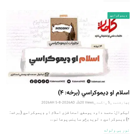
ډیموکراسي
اسلام او ډیموکراسي (برخه: ۴)
چهارشنبه _5 _اگست _2026AH 5-8-2026AD
Views
20
لیکوال: محمد داود یوسفي اسحاقزی اسلام او ډیموکراسي (برخه:
۴) ډیموکراسي د لوېدیځو ساینس پوهانو…
نور یی ولوله