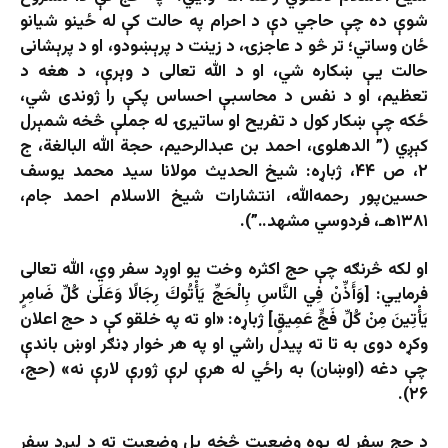
شوې ده چې حاجي دې د احرام په حالت کې له ځينو شيانو
ځان وساتي؛ تر څو د عاجزۍ، د زينت د پرېښودو، او د پرېشانی
حالت یې ښکاره شي، او د الله تعالی د وېرې، د هغه د
تعظيم، او د نفس د محاسبې احساس پکې را ژوندی شي،
ځکه چې ښکار کول د تفريح او ساتیرۍ له جملې څخه شمېرل
کېږي (” الدهلوی، احمد بن عبدالرحیم، حجة الله البالغة، ج
۲، ص ۴۴، ژباړه: شيخ الحديث مولانا سيد محمد يوسف
حسين‌پور رحمه‌الله، انتشارات شيخ الاسلام احمد جام،
۱۳۸۱هـ، فردوسي مشهد..”).
او لکه څرنګه چې حج اکثره وخت يو اوږد سفر وي، الله تعالی
فرمايي: [وَأَذِّنْ فِي النَّاسِ بِالْحَجِّ يَأْتُوكَ رِجَالًا وَعَلَىٰ كُلِّ ضَامِرٍ
يَأْتِينَ مِنْ كُلِّ فَجٍّ عَمِيقٍ] ژباړه: «او ته په خلقو كې د حج اعلان
وكړه دوى به تا ته پیدل راشي او په هر خوار ډنګر اوښ باندې
چې دغه (اوښان) به راځي له هرې لرې ژورې لارې نه» (حج،
۲۶).
د حج سفر له يوه وضعیت څخه بل وضعیت ته د لېږد سفر