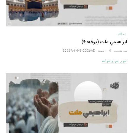
اسلام
ابراهيمي ملت (برخه: ۶)
سه شنبه _4 _اگست _2026AH 4-8-2026AD
نور یی ولوله