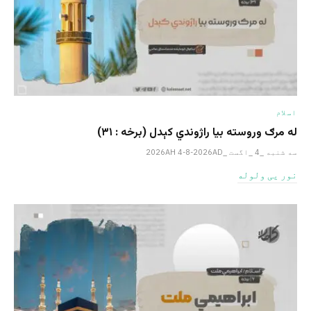
اسلام
له مرګ وروسته بیا راژوندي کېدل (برخه : ۳۱)
سه شنبه _4 _اگست _2026AH 4-8-2026AD
نور یی ولوله