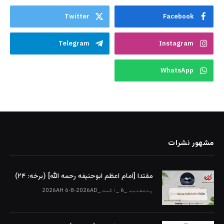
Twitter
Facebook
Telegram
Instagram
WhatsApp
مشهور نشرات
مقتدا [امام اعظم ابوحنیفه رحمه الله‎] (برخه: ۲۴)
پنجشنبه _6 _اگست _2026AH 6-8-2026AD