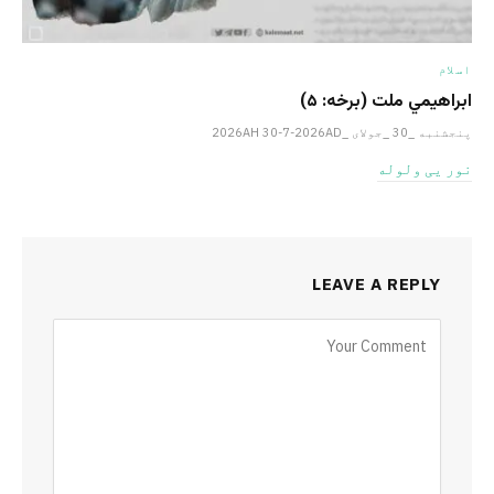
اسلام
ابراهيمي ملت (برخه: ۵)
پنجشنبه _30 _جولای _2026AH 30-7-2026AD
نور یی ولوله
LEAVE A REPLY