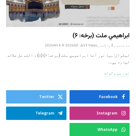
ابراهيمي ملت (برخه: ۶)
سه شنبه _4 _اگست _2026AH 4-8-2026AD
Views
19
ليکوال: میا نور آغا ابراهيمي ملت (برخه: ۶) (۵) د الله جل جلاله
لپاره یې…
نور یی ولوله
Twitter
Facebook
Telegram
Instagram
WhatsApp