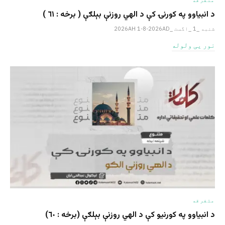
د انبیاوو په کورنۍ کې د الهي روزنې بېلګې ( برخه : ٦١ )
شنبه _1 _اگست _2026AH 1-8-2026AD
نور یی ولوله
متفرقه
د انبیاوو په کورنیو کې د الهي روزنې بېلګې (برخه : ٦٠)