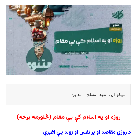
لیکوال: سید مصلح الدین
روژه او په اسلام کې یې مقام (څلورمه برخه)
د روژې مقاصد او پر نفس او ژوند یې اغېزې