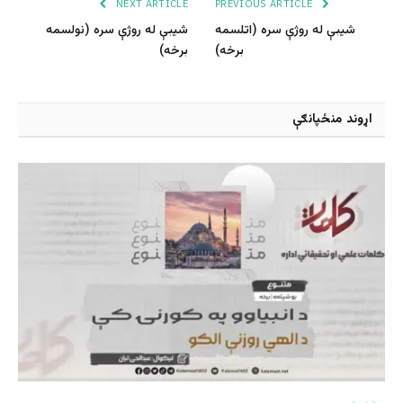
NEXT ARTICLE
PREVIOUS ARTICLE
شیبې له روژې سره (اتلسمه
شیبې له روژې سره (نولسمه
برخه)
برخه)
اړوند منځپانګې
متفرقه