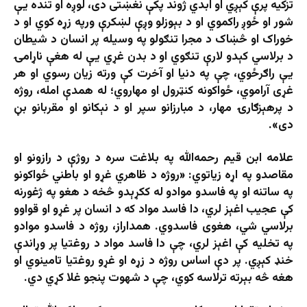
تزکیه پرې کېږي او ابدي ژوند پکې نغښتی دی، لوږه او تنده یې
شور او ځوږ راکموي او د بېوزلو وږې لښکرې ورپه زړه کوي او د
خوراک او څښاک د مجرا تنګولو په وسیله پر انسان د شیطان
د برلاسي کېدو لارې تنګوي او د بدن غړي یې له هغې ناړامۍ
یې راګرځوي، چې په دنیا او آخرت کې ورته زیان رسوي او هر
غړی آراموي، ځواکونه کنټرول او مهاروي؛ له همدې امله، روژه
د پرهېزګارۍ مهار، د مبارزانو سپر او د نېکانو او مقربانو بڼ
دی».
علامه ابن قیم رحمه‌الله په بلاغت سره د روژې د رازونو او
مقاصدو په اړه زیاتوي: «روژه د ظاهري غړو او باطني ځواکونو
په ساتنه او په فاسدو موادو له ککړېدو څخه د هغو په ژغورنه
کې عجیب اغېز لري، دا فاسد مواد که د انسان پر غړو او قواوو
برلاسي شي، هغوی فاسدوي. همداراز، روژه د فاسدو موادو
په تخلیه کې اغېز لري، چې دا فاسد مواد د روغتیا پر وړاندې
خنډ کېږي. پر دې اساس روژه د زړه او غړو روغتیا تامینوي او
هغه څه بېرته ترلاسه کوي، چې د شهوت پنجو غلا کړي دي.