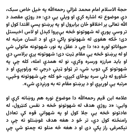
حجة الاسلام امام محمد غزالي رحمه‌الله په خپل خاص سبک،
دې موضوع ته اشاره کړې او ویلي یې دي: «د روژې مقصد د
الله تعالی پر اخلاقو ځان برابرول او په پرښتو پسې اقتدا کول او
تر وسې پورې له شهوتونو څخه بې‌پروا کېدل او لاس اخیستل
دی؛ ځکه هغوی له شهوتونو پاکې دي او د انسان مرتبه له
حیواناتو لوړه ده؛ دا چې د عقل په نور، شهوتونه ماتولی شي
او له پرښتو څخه یې مقام ټیټ دی؛ شهوتونه پرې برلاسي دي
او باید مبارزه ورسره وکړي، نو له همدې امله، کله چې په
شهوتونو کې ډوب شي، تر ټولو ټیتې درجې ته ورلوېږي او د
ځناورو له ډلې سره یوځای کېږي، خو کله چې شهوتونه وځپي،
مرتبه یې لوړیږي او د پرښتو مقام ته به ورنږدې شي».
علامه ابن قیم رحمه‌الله دا موضوع نوره هم روښانه کړې او
وايي: «د روژې هدف له شهوتونو څخه د نفس کنټرول، له
عادتونو څخه یې جلا کول او په شهواني قوه کې تعادل
رامنځته کول دي، تر څو د هغه هدف غوښتلو ته چې د
نېکمرغۍ راز پکې دی او د هغه څه منلو ته چمتو شي چې