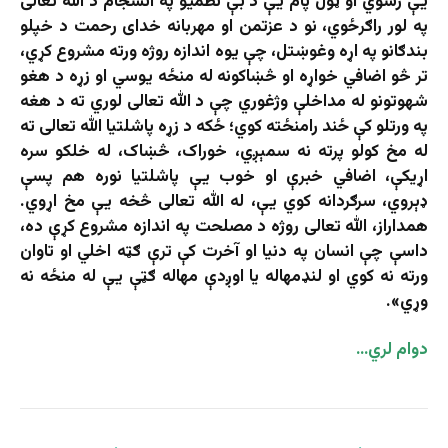
یې رسوي او ټول پام یې د بې نظمیو په انسجام د الله تعالی
په لور راګرځوي، نو د عزتمن او مهربانه خدای رحمت د خپلو
بندګانو په اړه وغوښتل، چې یوه اندازه روژه ورته مشروع کړي،
تر څو اضافي خواړه او څښاکونه له منځه یوسي او زړه د هغو
شهوتونو له مداخلې وژغوري چې د الله تعالی لوري ته د هغه
په ورتلو کې ځند رامنځته کوي؛ ځکه د زړه پاشلتیا الله تعالی ته
له مخ کولو پرته نه سمېږي، خوراک، څښاک، له خلکو سره
اړیکې، اضافي خبرې او خوب یې پاشلتیا نوره هم پسې
ډېروي، سرګردانه کوي یې، له الله تعالی څخه یې مخ اړوي.
همداراز، الله تعالی روژه د مصلحت په اندازه مشروع کړې ده،
داسې چې انسان په دنیا او آخرت کې ترې ګټه اخلي او تاوان
ورته نه کوي او لنډمهاله یا اوږدې مهاله ګټې یې له منځه نه
وړي».
دوام لري…