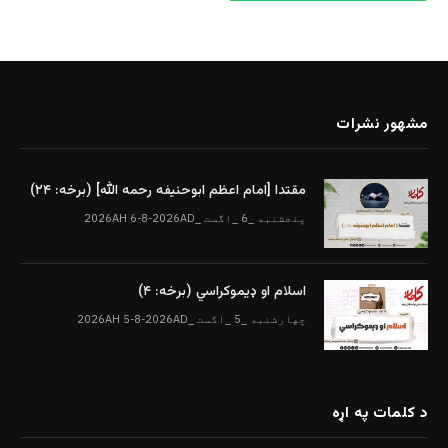
مشهور نشرات
مقتدا [امام اعظم ابوحنیفه رحمه الله‎] (برخه: ۲۴)
پنجشنبه _6 _اگست _2026AH 6-8-2026AD
اسلام او ډیموکراسي (برخه: ۴)
چهارشنبه _5 _اگست _2026AH 5-8-2026AD
د کلمات په اړه