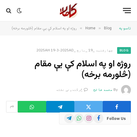
تاسو په
Blog
»
Home
»
روژه او په اسلام کې یې مقام (څلورمه برخه)
چهارشنبه _19 _مارچ _2025AH 19-3-2025AD
BLOG
روژه او په اسلام کې یې مقام
(څلورمه برخه)
By
محمد فاتح
څرگندونې نشته
Telegram
WhatsApp
Instagram
Facebook
Follow Us