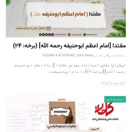
مقتدا [امام اعظم ابوحنیفه رحمه الله‎] (برخه: ۲۴)
پنجشنبه _6 _اگست _2026AH 6-8-2026AD
Views
16
لیکوال: مفتي احمدالله مهاجر مقتدا [امام اعظم ابوحنیفه
رحمه الله‎] (برخه: ۲۴) د امام ابوحنيفه…
نور یی ولوله
ډیموکراسي