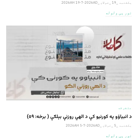
یکشنبه _19 _جولای _2026AH 19-7-2026AD
نور یی ولوله
متفرقه
د انبیاؤو په کورنیو کې د الهي روزنې بېلګې ( برخه: ٥٩)
یکشنبه _5 _جولای _2026AH 5-7-2026AD
نور یی ولوله