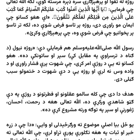
روژه له تقوا او پرهېزګارۍ سره ډېره مرسته کوي، لکه الله تعالی
چې فرمايي: يَا أَيُّهَا الَّذِينَ آمَنُوا كُتِبَ عَلَيْكُمُ الصِّيَامُ كَمَا كُتِبَ
عَلَى الَّذِينَ مِن قَبْلِكُمْ لَعَلَّكُمْ تَتَّقُونَ. «اې هغو کسانو چې
ایمان مو راوړی دی، روژه پر تاسو فرض شوې ده، لکه تر تاسو
پر پخوانیو چې فرض شوې وه، چې پرهېزګاري وکړئ».
رسول الله صلی‌الله‌علیه‌وسلم هم فرمایلي دي: «روژه نیول (د
ګناه د ترسراوي په مقابل کې) سپر او ساتونکې ده». هغو
کسانو ته یې د روژې امر کړی، چې شهوت پرې فشار راوړی او د
واده وس نه لري او روژه یې د دې شهوت د ختمولو سبب
ګڼلی دی.
هدف دا دی چې کله سالمو عقلونو او فطرتونو د روژې په دې
ګټو شاهدي ورکړې ده، الله تعالی هغه د رحمت، احسان،
ژغورنې او سپر په توګه ورته مشروع کړې ده».
یو ځل بیا اصلي موضوع ته ورګرځېدلی او وايي: «دا چې د زړه
خیر او ثبات په هغه تګلوري پورې تړاو لري، چې الله تعالی ته