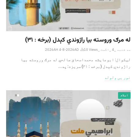
له مرګ وروسته بیا راژوندي کېدل (برخه : ۳۱)
سه شنبه _4 _اگست _2026AH 4-8-2026AD
Views
10
لیکوال: ابوعایشه محمداسحاق صالحي له مرګ وروسته بیا
راژوندي کېدل (برخه : ۳۱) سریزه: په…
نور یی ولوله
اسلام