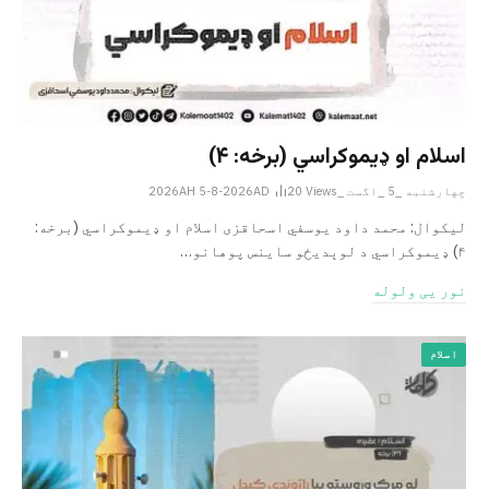
اسلام او ډیموکراسي (برخه: ۴)
چهارشنبه _5 _اگست _2026AH 5-8-2026AD
Views
20
لیکوال: محمد داود یوسفي اسحاقزی اسلام او ډیموکراسي (برخه:
۴) ډیموکراسي د لوېدیځو ساینس پوهانو…
نور یی ولوله
اسلام