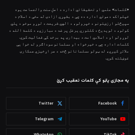
«کلمات» علمي او تحقیقاتي اداره د اهلِ سنت والجماعت یوه
خپلواکه دعوتي اداره ده چې د بشپړې ازادۍ له مخې د اسلام د
سپېڅلو ارزښتونو د خپرولو، د الهي شریعت د لوړو موخو د پلي
کولو، د لوېدیځ د کلتوري یرغل پر ضد د مبارزې، د کلمۀ الله د
لوړولو او د اسلامي امت د بیدارۍ په برخه کې فعالیت کوي.
کلمات اداره چې د خیرخواه او مسلمانو سوداګرو له خوا یې
ملاتړ کېږي، له ټولو مسلمانانو څخه د هر اړخیزې همکارۍ
غوښتنه کوي.
په مجازی پاڼو کې کلمات تعقیب کړئ
Twitter
Facebook
Telegram
YouTube
WhatsApp
TikTok