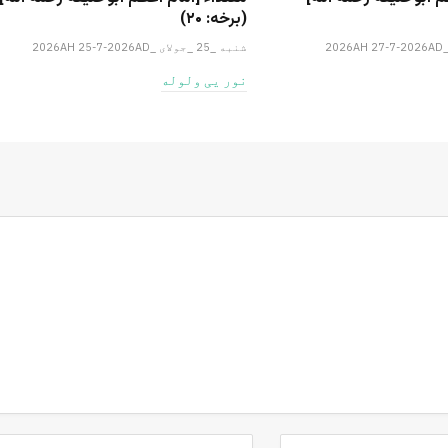
(برخه: ۲۰)
شنبه _25 _جولای _2026AH 25-7-2026AD
نور یی ولوله