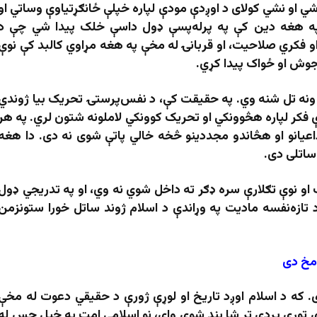
 او نشي کولای د اوږدې مودې لپاره خپلې ځانګړتیاوې وساتي او
په هغه دین کې په پرله‌پسې ډول داسې خلک پیدا شي چې د
و فکري صلاحیت، او قربانۍ له مخې په هغه مړاوي کالبد کې نوې
 جوش او ځواک پیدا کړي.
ت ونه تل شنه وي. په حقیقت کې، د نفس‌پرستۍ تحریک بیا ژوندي
دې فکر لپاره هڅوونکي او تحریک کوونکي لاملونه شتون لري. په هر
اعیانو او هڅاندو مجددینو څخه خالي پاتې شوی نه دی. دا هغه
ساتلی دی.
او نوې تګلارې سره ډګر ته داخل شوي نه وي، او په تدریجي ډول
تازه‌نفسه مادیت په وړاندې د اسلام ژوند ساتل خورا ستونزمن
مخ دی
که د اسلام اوږد تاریخ او لوړې ژورې د حقیقي دعوت له مخې
 تورې پردې تر شا بند شوی وای، نو اسلامي امت به خپل حس له