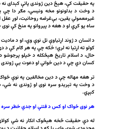
په حقیقت کې، هېڅ دین ژوندی پاتې کېدای نه شي
د وخت د بدلونونو مخه ونیسي، مګر دا چې 
غیرمعمولي یقین، بې‌غرضه روحانیت، لوړ عقل ا
ساه پو کړي او د هغه د پیروانو په منځ کې نوی
د انسان د ژوند اړتیاوې تل نوې وي، او د مادی
کولو ته اړتیا نه لري؛ ځکه چې په هر ګام کې د 
حال، د اسلام تاریخ هېڅکله د خپلو پرجوشو د
کسان دي چې د دین ځواني او دعوت یې ژوندی 
تر هغه مهاله چې د دین مخالفین په نوې ځواک 
د وخت په تېریدو سره نوی او ژوندی نه شي، د 
کېږي.
هر نوی ځواک او کس د فتنې او جدي خطر سره 
له دې حقیقت څخه هېڅوک انکار نه شي کولای. 
محدودې شوې وای، یا که د اسلام حقانیت د یوې