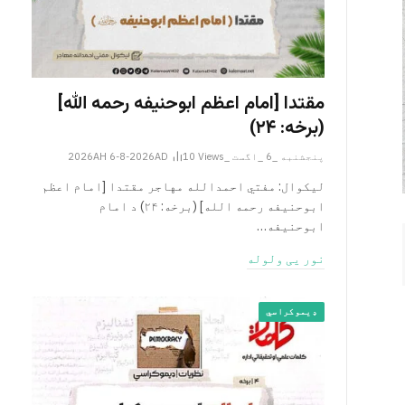
مقتدا [امام اعظم ابوحنیفه رحمه الله‎]
(برخه: ۲۴)
پنجشنبه _6 _اگست _2026AH 6-8-2026AD
Views
10
لیکوال: مفتي احمدالله مهاجر مقتدا [امام اعظم
ابوحنیفه رحمه الله‎] (برخه: ۲۴) د امام
ابوحنيفه…
نور یی ولوله
ډیموکراسي