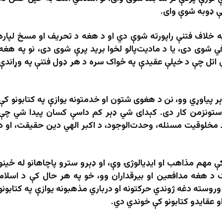
کې ډوبه شوې وای.
 خلاف فتنې راپورته شوې دي او د هغه د تحریف او مسخ لپاره
شوی دی، یا د مادیت‌پالو لخوا برید پرې شوی دی، نو په هغه
ې اتل چې د خپلې عقیدې په ځواک سره د هر ډول فتنې په وړاندې
 پیاوړي وو، نن د هغوی شتون او خدمتونه یوازې په کتابونو کې
تونزمن کار دی. کېدای شي ډېر کم داسې کسان پیدا شي چې
 مخلوقیت مسئله، وحدت‌الوجود، د اکبر الهي دین حقیقت، او د
هم مذاهب او ایډیالوژۍ وې، او ډېرو سترو پاچاهانو له ځینو
ک د هغه مدافعین او بیرقداران وو، خو په هر حال کې د اسلام
وروسته دغه ژوندي حرکتونه او درباري مذهبونه یوازې په کتابونو
او عقایدو کتابونو کې خوندي دي.