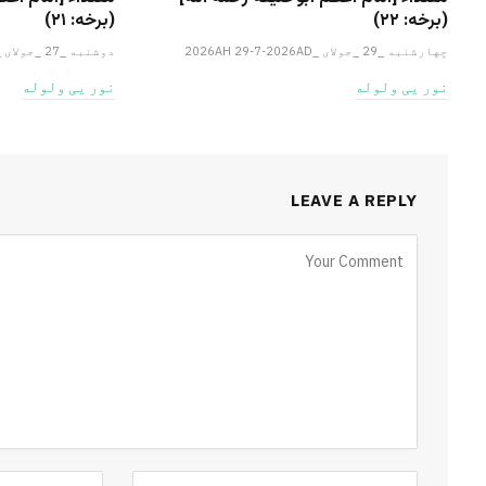
(برخه: ۲۲)
(برخه: ۲۱)
چهارشنبه _29 _جولای _2026AH 29-7-2026AD
دوشنبه _27 _جولای _2026AH 27-7-2026AD
نور یی ولوله
نور یی ولوله
LEAVE A REPLY