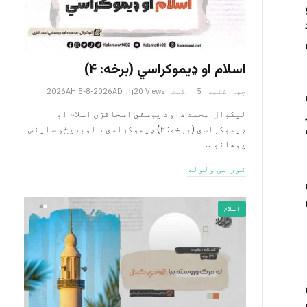
اسلام او ډیموکراسي (برخه: ۴)
چهارشنبه _5 _اگست _2026AH 5-8-2026AD
Views
20
لیکوال: محمد داود یوسفي اسحاقزی اسلام او
ډیموکراسي (برخه: ۴) ډیموکراسي د لوېدیځو ساینس
پوهانو…
نور یی ولوله
اسلام