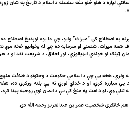
ساتنې لپاره د هلو ځلو دغه سلسله د اسلام د تاریخ په شان زوړه
.
ته په اصطلاح کې “میراث” وایو، چې دا یوه لوېدیځ اصطلاح ده؛
ف هغه میراث، شتمني او سرمایه ده چې له پخوانیو څخه موږ ته
ن ټینګ او خوندي ایډیالوژي، لوړ اخلاق، د شریعت نقد او د هر
ه ولري، هغه یې چې د اسلامي حکومت د وختونو د خلافت منهج
 یې مبارزه کړې، او د خداي لوري ته یې بلنه ورکړې ده، هغه
تللې وې، او د امت په منځ کې یې د ایمان نوې روحيه پیدا کړه.
یو هم ځانګړی شخصیت عمر بن عبدالعزیز رحمه الله دی.