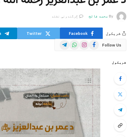
د عمر بن عبدالعزیز رحمه الله 
By
محمد فاتح
څرگندونې نشته
شریکول
Facebook
Twitter
m
Telegram
WhatsApp
Instagram
Facebook
Follow Us
شریکول