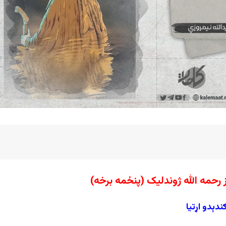
 رحمه الله ژوندلیک
(پنځمه برخه)
دېدو اړتیا