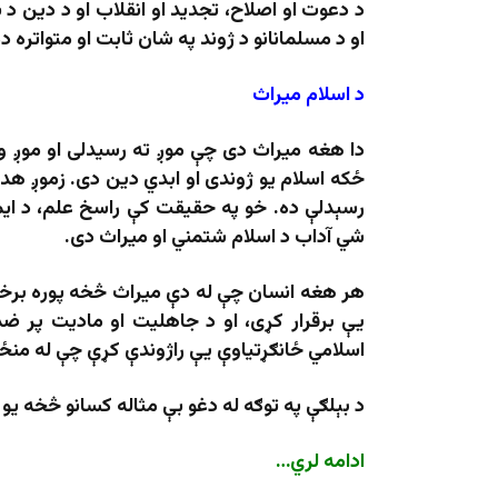
د دعوت او اصلاح، تجدید او انقلاب او د دین د 
او د مسلمانانو د ژوند په شان ثابت او متواتره ده
د اسلام میراث
دا هغه میراث دی چې موږ ته رسیدلی او موږ ور
ځکه اسلام یو ژوندی او ابدي دین دی. زموږ هد
رسېدلې ده. خو په حقیقت کې راسخ علم، د ایما
شي آداب د اسلام شتمني او میراث دی.
هر هغه انسان چې له دې میراث څخه پوره برخ
یې برقرار کړی، او د جاهلیت او مادیت پر ضد
اسلامي ځانګړتیاوې یې راژوندې کړې چې له منځه 
د بېلګې په توګه له دغو بې مثاله کسانو څخه 
ادامه لري…