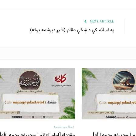
NEXT ARTICLE
په اسلام کې د ښځې مقام (شپږ دېرشمه برخه)
اسلامي علما
مقتداء [امام اعظم ابوحنیفه رحمه الله‎]
مقتداء [امام اعظم ابوحنیفه رحمه