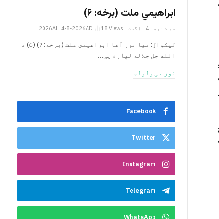
ابراهيمي ملت (برخه: ۶)
سه شنبه _4 _اگست _2026AH 4-8-2026AD
Views
18
ليکوال: میا نور آغا ابراهيمي ملت (برخه: ۶) (۵) د
الله جل جلاله لپاره یې…
نور یی ولوله
Facebook
Twitter
Instagram
Telegram
WhatsApp