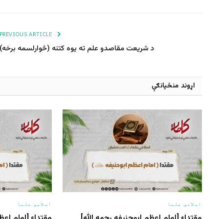
PREVIOUS ARTICLE
د شریعت مقاصدو علم ته یوه کتنه (څوارلسمه برخه)
اړوند منځپانګې
اسلامي علما
اسلامي علما
مقتداء [امام اعظم ابوحنیفه رحمه الله‎]