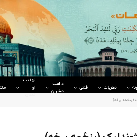
تهذیب
د امت
نه
نظریات
فتنې
او
متن
مشران
تمدن
ک (پنځمه برخه)