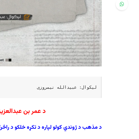
لیکوال: عبیدالله نیمروزی
د عمر بن عبدالعزیز
د مذهب د ژوندي کولو لپاره د تکړه خلکو د راڅرګن