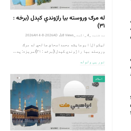
له مرګ وروسته بیا راژوندي کېدل (برخه :
۳۱)
سه شنبه _4 _اگست _2026AH 4-8-2026AD
Views
8
لیکوال: ابوعایشه محمداسحاق صالحي له مرګ
وروسته بیا راژوندي کېدل (برخه : ۳۱) سریزه: په…
نور یی ولوله
اسلام