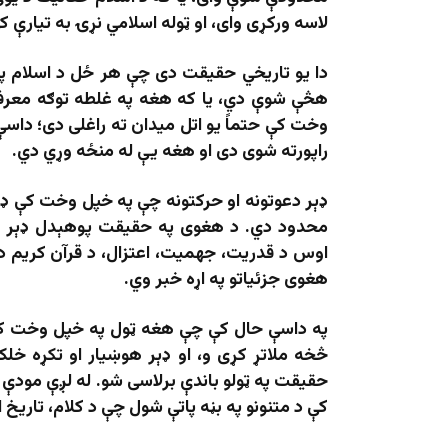
لاسه ورکړی وای، او ټوله اسلامي نړۍ به تیارې 
دا یو تاریخي حقیقت دی چې هر ځل د اسلام په
هڅې شوې دي، یا که هغه په غلطه توګه معرفي 
وخت کې حتماً یو اتل میدان ته راغلی دی؛ داس
راپورته شوی دی او هغه یې له منځه وړي دي.
ډېر دعوتونه او حرکتونه چې په خپل وخت کې ډېر
محدود دي. د هغوی په حقیقت پوهېدل ډېر س
اوس د قدریت، جهمیت، اعتزال، د قرآن کریم د
هغوی جزئیاتو په اړه خبر وي.
په داسې حال کې چې هغه ټول په خپل وخت کې م
څخه ملاتړ کړی و، او ډېر هوښیار او تکړه خل
حقیقت په ټولو باندې برلاسی شو. له لږې مودې 
کې د متنونو په بڼه پاتې شول چې د کلام، تاریخ 