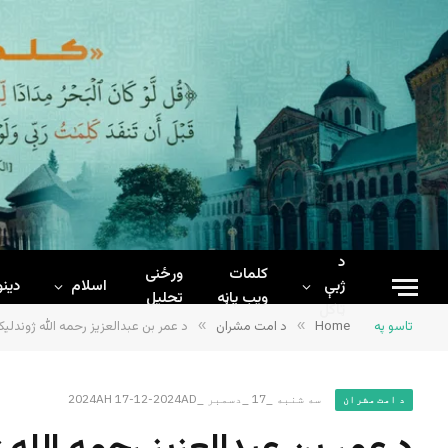
د
کلمات
ورځنی
ژبې
اسلام
دینو
ويب پاڼه
تحلیل
ټاکل
تاسو په
Home
»
د امت مشران
»
د عمر بن عبدالعزیز رحمه الله ژوندلی
سه شنبه _17 _دسمبر _2024AH 17-12-2024AD
د امت مشران