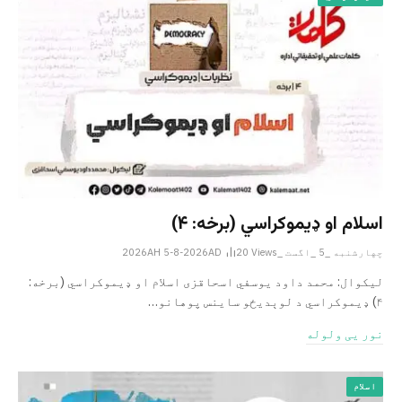
اسلام او ډیموکراسي (برخه: ۴)
چهارشنبه _5 _اگست _2026AH 5-8-2026AD
Views
20
لیکوال: محمد داود یوسفي اسحاقزی اسلام او ډیموکراسي (برخه:
۴) ډیموکراسي د لوېدیځو ساینس پوهانو…
نور یی ولوله
اسلام