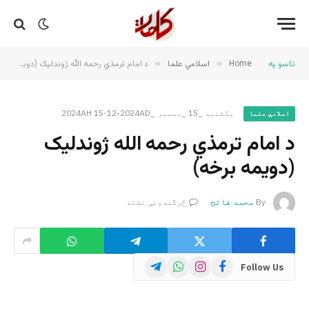
تاسو په
Home
»
اسلامي علما
»
د امام ترمذي رحمه الله ژوندلیک (دویمه برخه)
یکشنبه _15 _دسمبر _2024AH 15-12-2024AD
اسلامي علما
د امام ترمذي رحمه الله ژوندلیک
(دویمه برخه)
By
محمد فاتح
څرگندونې نشته
Telegram
WhatsApp
Instagram
Facebook
Follow Us