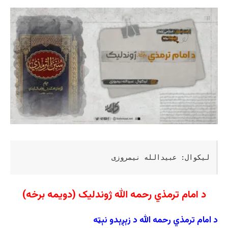
لیکوال: عبیدالله نیمروزی
د امام ترمذي رحمه الله ژوندلیک
(دویمه برخه)
د امام ترمذي رحمه الله د زېږېدو نېټه