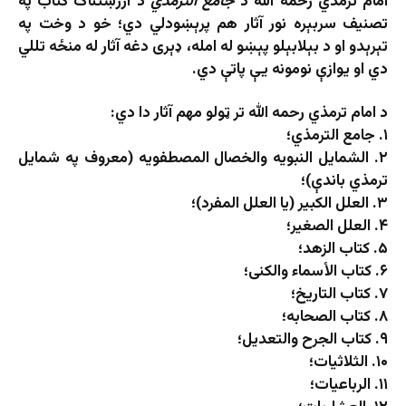
امام ترمذي رحمه الله د
جامع الترمذي
د ارزښتناک کتاب په
تصنیف سربېره نور آثار هم پرېښودلي دي؛ خو د وخت په
تېرېدو او د بېلابېلو پېښو له امله، ډېری دغه آثار له منځه تللي
دي او یوازې نومونه یې پاتې دي.
د امام ترمذي رحمه الله تر ټولو مهم آثار دا دي:
۱. جامع الترمذي؛
۲. الشمایل النبویه والخصال المصطفویه (معروف په شمایل
ترمذي باندې)؛
۳. العلل الکبیر (یا العلل المفرد)؛
۴. العلل الصغیر؛
۵. کتاب الزهد؛
۶. کتاب الأسماء والکنی؛
۷. کتاب التاریخ؛
۸. کتاب الصحابه؛
۹. کتاب الجرح والتعدیل؛
۱۰. الثلاثیات؛
۱۱. الرباعیات؛