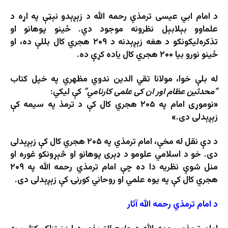
د امام ابي عیسی ترمذي رحمه الله د زېږېدو نېټې په اړه د
علماوو بېلابېل نظرونه موجود دي. ځینو پوهانو او
تذکره‌لیکونکو د هغه زېږېدنه د ۲۰۹ هجري کال بللې ده، او
ځینو نورو بیا ۲۰۰ هجري کال یاده کړې ده.
له بلې خوا، مولانا تقي الدین ندوي مظهري په خپل کتاب
“
محدثین عظام اور ان کی علمی کارنامي
“
کې لیکي:
«نوموړی امام په ۲۰۵ هجري کال کې د ترمذ په سیمه کې
زېږېدلی دی.»
د دې نقل له مخې، امام ترمذي په ۲۰۵ هجري کال کې زېږېدلی
دی. خو د اسلامي علومو د ډېری پوهانو او څېړونکو غوره او
منل شوې نظریه دا ده چې امام ترمذي رحمه الله په ۲۰۹
هجري کال کې په یوه علمي او روحاني کورنۍ کې زېږېدلی دی.
د امام ترمذي رحمه الله آثار