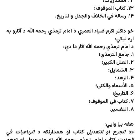
۱۲. العشاریات؛
۱۳. کتاب الموقوف؛
۱۴. رسالة في الخلاف والجدل والتاریخ.
خو ډاکټر اکرم ضیاء العمري د امام ترمذي رحمه الله د آثارو په
اړه لیکي:
د امام ترمذي رحمه الله آثار دا دي:
۱. جامع الترمذي؛
۲. العلل الکبیر؛
۳. الشمایل؛
۴. الزهد؛
۵. الأسماء والکنی؛
۶. التاریخ؛
۷. کتاب في الموقوف؛
۸. التفسیر.
هغه بیا وايي:
«د
الجرح او التعدیل
کتاب او همدارنګه د
الرباعیات في