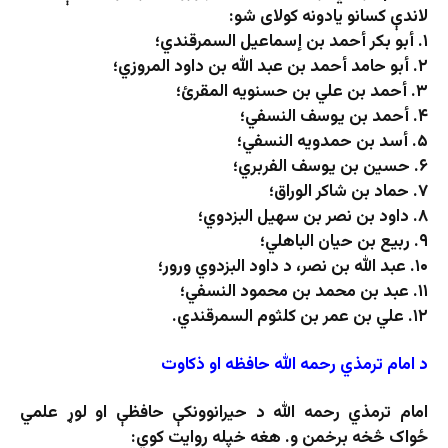
لاندې کسانو یادونه کولای شو:
۱. أبو بكر أحمد بن إسماعيل السمرقندي؛
۲. أبو حامد أحمد بن عبد الله بن داود المروزي؛
۳. أحمد بن علي بن حسنویه المقرئ؛
۴. أحمد بن یوسف النسفي؛
۵. أسد بن حمدویه النسفي؛
۶. حسین بن یوسف الفربري؛
۷. حماد بن شاکر الوراق؛
۸. داود بن نصر بن سهیل البزدوي؛
۹. ربیع بن حیان الباهلي؛
۱۰. عبد الله بن نصر، د داود البزدوي ورور؛
۱۱. عبد بن محمد بن محمود النسفي؛
۱۲. علي بن عمر بن کلثوم السمرقندي.
د امام ترمذي رحمه الله حافظه او ذکاوت
امام ترمذي رحمه الله د حیرانوونکې حافظې او لوړ علمي
ځواک څخه برخمن و. هغه خپله روایت کوي: