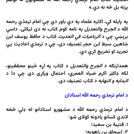
الحدیث
کتاب امام ترمذي رحمه الله ته منسوبول له توهم
پرته بل څه نه دي.»
په پایله کې، اکثره علماء په دې باور دي چې امام ترمذي رحمه
الله د
الجرح والتعدیل
په نامه کوم کتاب نه دی لیکلی. داسې
برېښي چې د
الرباعیات في الحدیث
کتاب د حافظ یوسف ابن
شاهین سبط ابن حجر تصنیف دی، چې د ترمذي احادیث یې
تجرید او تخریج کړي دي.
همدارنګه د
الجرح والتعدیل
د کتاب په اړه ځینو محققینو،
لکه ډاکټر اکرم ضیاء العمري، احتمال ورکړی دی چې دا د
البدایه و النهایه
د کتاب تصنیف دی.
د امام ترمذي رحمه الله استادان
د امام ترمذي رحمه الله د مشهورو استادانو له ډلې څخه
لاندې کسانو یادونه کولای شو:
۱. قتیبة بن سعید؛
۲. إسحاق بن راهویه؛