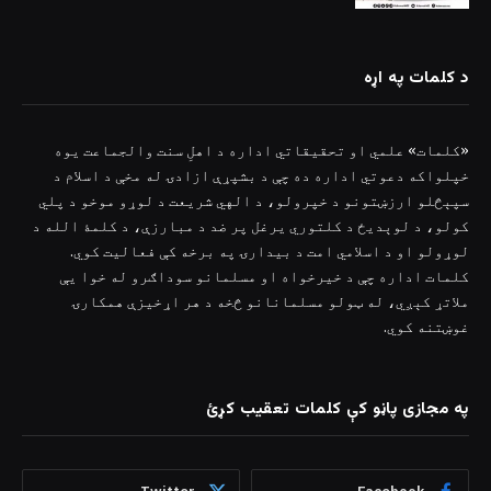
د کلمات په اړه
«کلمات» علمي او تحقیقاتي اداره د اهلِ سنت والجماعت یوه
خپلواکه دعوتي اداره ده چې د بشپړې ازادۍ له مخې د اسلام د
سپېڅلو ارزښتونو د خپرولو، د الهي شریعت د لوړو موخو د پلي
کولو، د لوېدیځ د کلتوري یرغل پر ضد د مبارزې، د کلمۀ الله د
لوړولو او د اسلامي امت د بیدارۍ په برخه کې فعالیت کوي.
کلمات اداره چې د خیرخواه او مسلمانو سوداګرو له خوا یې
ملاتړ کېږي، له ټولو مسلمانانو څخه د هر اړخیزې همکارۍ
غوښتنه کوي.
په مجازی پاڼو کې کلمات تعقیب کړئ