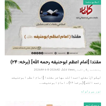
اسلامي علما
مقتدا [امام اعظم ابوحنیفه رحمه الله‎] (برخه: ۲۴)
پنجشنبه _6 _اگست _2026AH 6-8-2026AD
Views
16
لیکوال: مفتي احمدالله مهاجر مقتدا [امام اعظم ابوحنیفه
رحمه الله‎] (برخه: ۲۴) د امام ابوحنيفه…
نور یی ولوله
ډیموکراسي