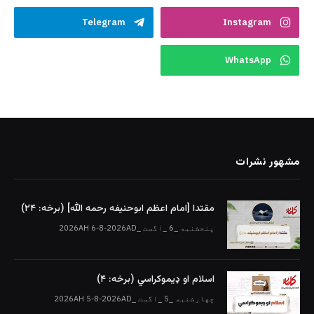
Telegram
Instagram
WhatsApp
مشهور نشرات
مقتدا [امام اعظم ابوحنیفه رحمه الله‎] (برخه: ۲۴)
پنجشنبه _6 _اگست _2026AH 6-8-2026AD
اسلام او ډیموکراسي (برخه: ۴)
چهارشنبه _5 _اگست _2026AH 5-8-2026AD