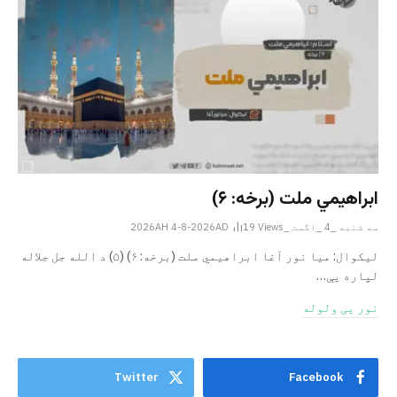
ابراهيمي ملت (برخه: ۶)
سه شنبه _4 _اگست _2026AH 4-8-2026AD
Views
19
ليکوال: میا نور آغا ابراهيمي ملت (برخه: ۶) (۵) د الله جل جلاله
لپاره یې…
نور یی ولوله
Twitter
Facebook