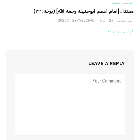
اسلامي علما
مقتداء [امام اعظم ابوحنیفه رحمه الله‎] (برخه: ۲۲)
چهارشنبه _29 _جولای _2026AH 29-7-2026AD
نور یی ولوله
LEAVE A REPLY