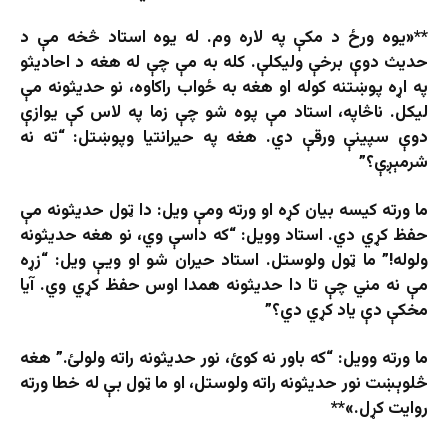
**«یوه ورځ د مکې په لاره وم. له یوه استاد څخه مې د
حدیث دوې برخې ولیکلې. کله به مې چې له هغه د احادیثو
په اړه پوښتنه کوله او هغه به ځواب راکاوه، نو حدیثونه مې
لیکل. ناڅاپه، استاد مې پوه شو چې زما په لاس کې یوازې
دوې سپینې ورقې دي. هغه په حیرانتیا وپوښتل: “ته نه
شرمېږې؟”
ما ورته کیسه بیان کړه او ورته ومې ویل: دا ټول حدیثونه مې
حفظ کړي دي. استاد وویل: “که داسې وي، نو هغه حدیثونه
ولوله!” ما ټول ولوستل. استاد حیران شو او ویې ویل: “زړه
مې نه مني چې تا دا حدیثونه همدا اوس حفظ کړي وي. آیا
مخکې دې یاد کړي دي؟”
ما ورته وویل: “که باور نه کوئ، نور حدیثونه راته ولولئ.” هغه
څلوېښت نور حدیثونه راته ولوستل، او ما ټول بې له خطا ورته
روایت کړل.»**