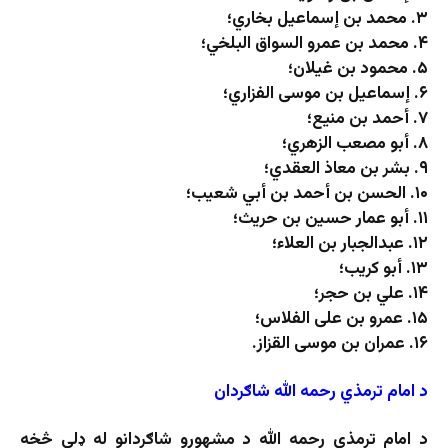
۳. محمد بن إسماعیل بخاري؛
۴. محمد بن عمرو السواق البلخي؛
۵. محمود بن غیلان؛
۶. إسماعیل بن موسی الفزاري؛
۷. أحمد بن منیع؛
۸. أبو مصعب الزهري؛
۹. بشر بن معاذ العقدي؛
۱۰. الحسن بن أحمد بن أبي شعیب؛
۱۱. أبو عمار حسین بن حریث؛
۱۲. عبدالجبار بن العلاء؛
۱۳. أبو کریب؛
۱۴. علي بن حجر؛
۱۵. عمرو بن علی الفلاس؛
۱۶. عمران بن موسی القزاز.
د امام ترمذي رحمه الله شاګردان
د امام ترمذي رحمه الله د مشهورو شاګردانو له ډلې څخه