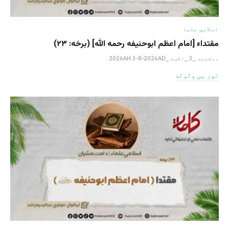
اسلامي علما
مقتداء [امام اعظم ابوحنیفه رحمه الله‎] (برخه: ۲۳)
دوشنبه _3 _اگست _2026AH 3-8-2026AD
نور یی ولوله