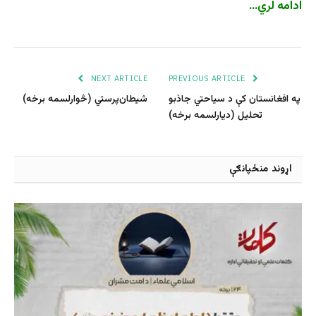
ادامه لري
…
NEXT ARTICLE
PREVIOUS ARTICLE
په افغانستان کې د سیاحتي جاذبو
شیطان‌پرستي (څوارلسمه برخه)
تحلیل (دیارلسمه برخه)
اړوند منځپانګې