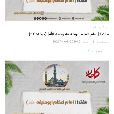
اسلامي علما
مقتدا [امام اعظم ابوحنیفه رحمه الله‎] (برخه: ۲۴)
پنجشنبه _6 _اگست _2026AH 6-8-2026AD
نور یی ولوله