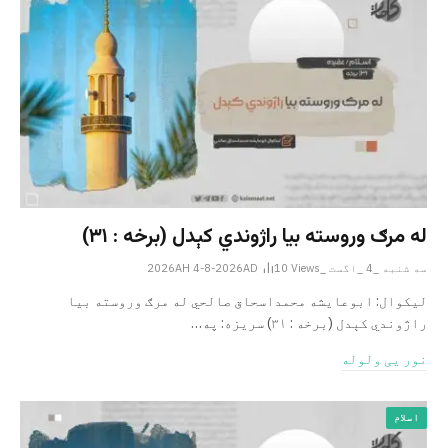
له مرګ وروسته بیا راژوندي کېدل (برخه : ۳۱)
سه شنبه _4 _اگست _2026AH 4-8-2026AD
Views
10
لیکوال: ابوعایشه محمداسحاق صالحي له مرګ وروسته بیا
راژوندي کېدل (برخه : ۳۱) سریزه: په…
نور یی ولوله
اسلام