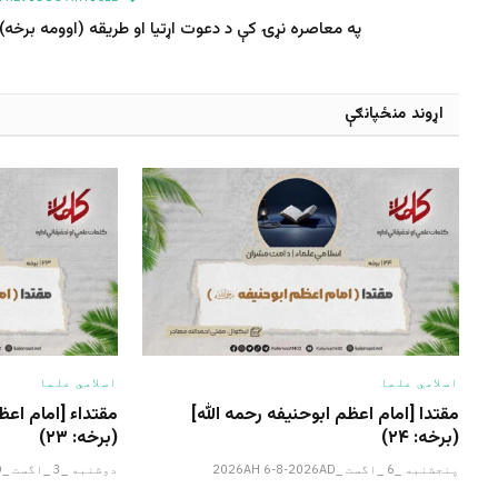
په معاصره نړۍ کې د دعوت اړتیا او طریقه (اوومه برخه)
اړوند منځپانګې
اسلامي علما
اسلامي علما
مقتدا [امام اعظم ابوحنیفه رحمه الله‎]
(برخه: ۲۴)
(برخه: ۲۳)
پنجشنبه _6 _اگست _2026AH 6-8-2026AD
دوشنبه _3 _اگست _2026AH 3-8-2026AD