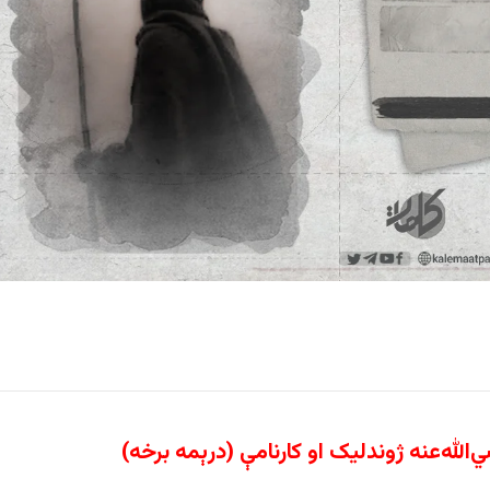
‌
الله‌
عنه ژوندلیک او کارنامې
(درېمه برخه)