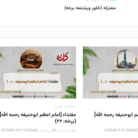
معتزله (څلور ویشتمه برخه)
اسلامي علما
مقتداء [امام اعظم ابوحنیفه رحمه الله‎]
مقتداء [امام اعظم ابوحنیفه رحمه
(برخه: ۲۲)
چهارشنبه _29 _جولای _2026AH 29-7-2026AD