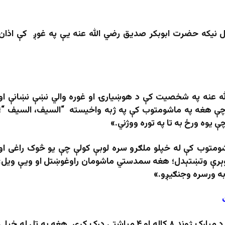
پل نيکه حضرت ابوبکر صدیق رضي الله عنه یې په غوږ کې اذان
له عنه په شخصیت کې د هوښيارۍ او غوره والي نښې نښانې او
 چې هغه په ماشومتوب کې په ژبه واخیسته “السیف، السیف “؛
ې یوه ورځ به تا په توره ووژني.»
شومتوب کې له خپلو ملګرو سره لوبې کولې چې یو څوک راغی او
 وېرې وتښتېدل؛ هغه سمدستي ماشومان راوغوښتل او ويې ويل:
به ورسره وجنګيږو.»
عبدالله د اسلام د پېغمبر صلی الله علیه وسلم د مبارک ژوند ۸ کاله او ۴ میاشتې درک کړې. هغه به تل له خپلې