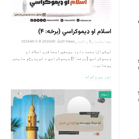
اسلام او ډیموکراسي (برخه: ۴)
چهارشنبه _5 _اگست _2026AH 5-8-2026AD
Views
20
لیکوال: محمد داود یوسفي اسحاقزی اسلام او
ډیموکراسي (برخه: ۴) ډیموکراسي د لوېدیځو ساینس
پوهانو…
نور یی ولوله
اسلام