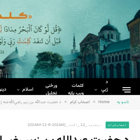
د
کلمات
ورځنی
ژبې
اسلام
دینو
ويب پاڼه
تحلیل
ټاکل
تاسو په
Home
»
اصحاب کرام
»
د حضرت عبدالله بن زبیر رضي‌الله‌عنه ژ
دوشنبه _12 _اگست _2024AH 12-8-2024AD
اصحاب کرام