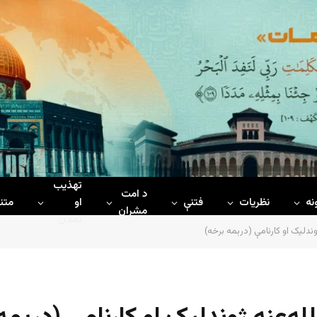
تهذیب
د امت
نه
نظریات
فتنې
او
متن
مشران
تمدن
وندلیک او کارنامې (درېمه برخه)