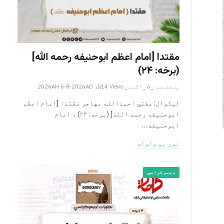
مقتدا [امام اعظم ابوحنیفه رحمه الله‎]
(برخه: ۲۴)
پنجشنبه _6 _اگست _2026AH 6-8-2026AD
Views
14
لیکوال: مفتي احمدالله مهاجر مقتدا [امام اعظم
ابوحنیفه رحمه الله‎] (برخه: ۲۴) د امام
ابوحنيفه…
نور یی ولوله
ډیموکراسي