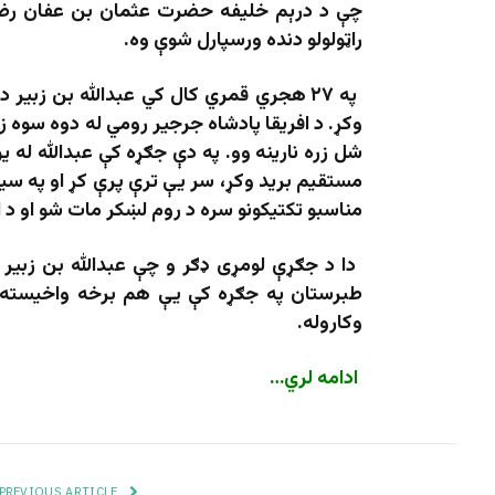
چې د درېم خلیفه حضرت عثمان بن عفان رضی 
راټولولو دنده ورسپارل شوې وه.
په ۲۷ هجري قمري کال کي عبدالله بن زبير
وکړ. د افریقا پادشاه جرجیر رومي له دوه سوه زر
شل زره نارینه وو. په دې جګړه کې عبدالله له 
مستقیم برید وکړ، سر یې ترې پرې کړ او په سین
مناسبو تکتیکونو سره د روم لښکر مات شو او د ا
طبرستان په جګړه کې یې هم برخه واخیسته او پ
وکاروله.
ادامه لري…
PREVIOUS ARTICLE