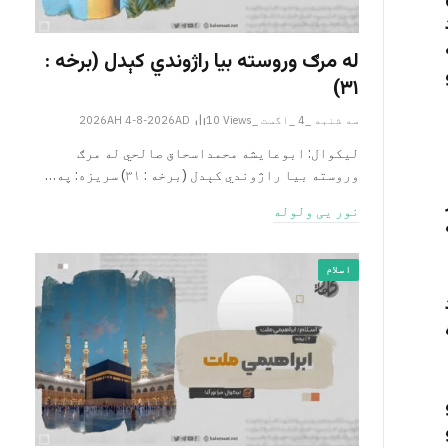
له مرګ وروسته بیا راژوندي کېدل (برخه :
۳۱)
سه شنبه _4 _اگست _2026AH 4-8-2026AD
Views
10
لیکوال: ابوعایشه محمداسحاق صالحي له مرګ
وروسته بیا راژوندي کېدل (برخه : ۳۱) سریزه: په…
نور یی ولوله
اسلام