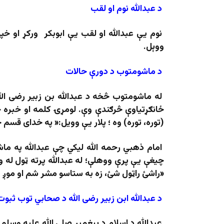
د
عبدالله
نوم
او
لقب
نوم يې عبدالله او لقب یې ابوبکر ورکړ او خ
ووېل.
د
ماشومتوب
د دورې حالات
له ماشومتوب څخه د عبدالله بن زبیر رضی ال
ځانګړتیاوې څرګندې وې. لومړۍ کلمه او خبره
(توره، توره) وه ؛ پلار یې وویل:« په خدای قسم چ
امام ذهبي رحمه الله لیکي چې عبدالله په ما
چیغې یې پرې ووهلې؛ له عبدالله پرته ټول له
«راشئ راټول شئ، زه به ستاسو مشر شم او موږ 
د
عبدالله
ابن
زبیر
رضی الله د صحابي توب ثبوت