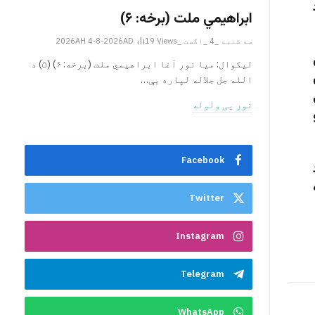
ابراهيمي ملت (برخه: ۶)
سه شنبه _4 _اگست _2026AH 4-8-2026AD
Views
19
ليکوال: میا نور آغا ابراهيمي ملت (برخه: ۶) (۵) د
الله جل جلاله لپاره یې…
نور یی ولوله
Facebook
د
Twitter
Instagram
Telegram
WhatsApp