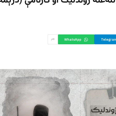
ه‌عنه ژوندلیک او کارنامې (درېمه
WhatsApp
Telegra