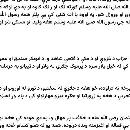
له صلی الله علیه وسلم کورته تګ او راتګ کاوه او په دې توګه د
ی او وروزل شو. په اووه یا اته کلنۍ کې یې پلار هغه رسول الله
له چې رسول الله صلی الله علیه وسلم هغه ولید، نو مسکی شو او
د احزاب د غزوې او د مکې د فتحې شاهد و. د ابوبکر صدیق او عمر
ې له خپل پلار سره د یرموک جګړې ته ولاړ او د ټپیانو په درملنه
ه نه درلوده، خو هغه د جګړې له سختیو، د تورو له اورونو او د
ربې د هغه په ​​زړورتیا او جګړه ییزو مهارتونو کې د پام وړ اغیزه
 عثمان رضی الله عنه د خلافت پر مهال و. په دې موده کې هغه يو
ې يې فعاله او اغېزمنه ونډه درلوده. هغه یو له هغو کسانو څخه وو