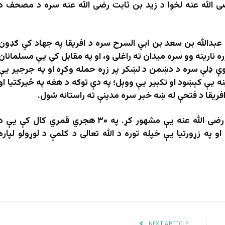
الله عنه لخوا د زید بن ثابت رضی الله عنه سره د مصحف د
 د عبدالله بن سعد بن ابي السرح سره د افريقا په جهاد کي ګډون
ه نارینه وو سره میدان ته راغلی و، او په مقابل کې یې مسلمانان
یوې ډلې سره د دښمن د لښکر پر زړه حمله وکړه او په جرجیر یې
ه یې کېښود او تکبیر یې ووېل؛ په دې توګه د هغه په ځيرکتیا او
فریقا د فتحې له ښه خبر سره مدینې ته راستانه شول.
دا د جګړې لومړی ډګر و چې عبدالله بن زبیر رضی الله عنه یې مشهور کړ. په ۳۰ هجري قمري کال کې یې 
ه زړورتیا یې خپله توره د الله تعالی د کلمې د لوړولو لپاره
NEXT ARTICLE