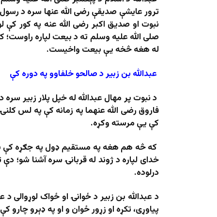
ترور عایشې صدیقې رضی الله عنها سره د رسول ال
نبوت او صدیق اکبر رضی الله عنه په کور کې لو
صلی الله علیه وسلم ته د بیعت لپاره راوست؛ ک
له هغه څخه یې بیعت واخیست.
عبدالله
بن
زبیر
د
صالحو
خلفاوو
په
دوره
کې
د نبوت پر مهال عبدالله له خپل پلار زبیر سره 
فاروق رضی الله عنهما په زمانه کې په لس کلنۍ ک
کې یې مرسته وکړه.
که څه هم هغه په ​​مستقیم ډول په جګړه کې برخ
خدای لپاره د ژوند له قربانۍ سره آشنا شو؛ دې تج
درلوده.
د عبدالله بن زبیر د ځوانۍ او ځواک لوړوالی د
پياوړی، تکړه او زړور ځوان و او په ډېرو چارو ک