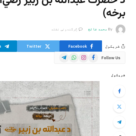
د حضرت عبدالله بن زبیر رضي‌الل
برخه)
By
محمد فاتح
څرگندونې نشته
شریکول
Facebook
Twitter
m
Telegram
WhatsApp
Instagram
Facebook
Follow Us
شریکول