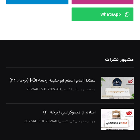
WhatsApp
مشهور نشرات
مقتدا [امام اعظم ابوحنیفه رحمه الله‎] (برخه: ۲۴)
پنجشنبه _6 _اگست _2026AH 6-8-2026AD
اسلام او ډیموکراسي (برخه: ۴)
چهارشنبه _5 _اگست _2026AH 5-8-2026AD