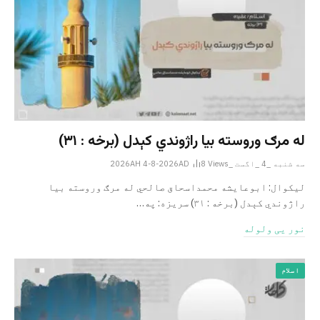
له مرګ وروسته بیا راژوندي کېدل (برخه : ۳۱)
سه شنبه _4 _اگست _2026AH 4-8-2026AD
Views
8
لیکوال: ابوعایشه محمداسحاق صالحي له مرګ وروسته بیا
راژوندي کېدل (برخه : ۳۱) سریزه: په…
نور یی ولوله
اسلام