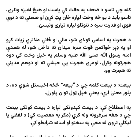
کله چې تاسو د ضعف په حالت کې یاست او هېڅ اغیزه ونلری،
تاسو باید د یو څه وخت لپاره ځان پټ کړئ او صحنې ته د نوي
قوې او قدرت سره د ننوتلو لپاره تیاری ونیسئ.
د هجرت په اساس کولای شو، مالي او ځاني ملاتړي زیات کړو
او په ډېر ځواکمن قوت سره میدان ته داخل شو، له همدې
امله رسول الله صلی الله علیه وسلم په خپل وخت کې دوه
هجرتونه وکړل، لومړی هجرت یې حبشې ته او دوهم مدينې
ته هجرت وو.
بیعت: د بیعت کلمه چې د “بیعه” څخه اخیستل شوې ده، د
پلور معنیٰ لري، یعنې خپل ټول توان پلورل.
په اصطلاح کې: د بیعت کېدونکي لپاره د بیعت کونکي بیعت
چې د هغه سرغړونه ونه کړي (مګر په معصیت کې) د لفظي یا
لیکلي تړون له مخې په سختو او اسانه شرایطو کې.