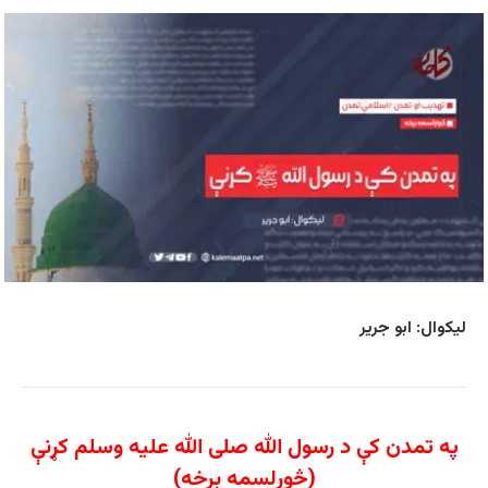
لیکوال: ابو جریر
په تمدن کې د رسول الله صلی الله عليه وسلم کړنې
(څورلسمه برخه)