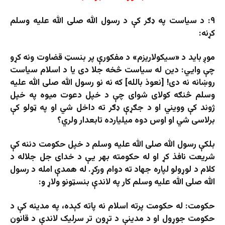
۹: د سیاست په ډګر کې د رسول الله صلی الله علیه وسلم
کړنه:
موږ باید د «سیکولاریزم» د مفکورې پر بنسټ قضاوت ونه کړو
چې وايي: دین له سیاست څخه جلا دی یا د اسلام سیاست
روښانه نه دی! [نعوذ بالله] که نه نو رسول الله صلی الله علیه
وسلم څنګه کولای شوای چې د خپل دعوت میوه په خپل
ژوند کې وویني او د جګړې ډګر ته داخل شي او په ټولو کې
برلاسی شي او اوس دوه میلیارده تابعدار ولري؟
بلکې رسول الله صلی الله علیه وسلم د خپل حکومت دننه کې
شریعت نافذ کړ او له حکومته بهر یې د خدای جل جلاله د
کلام د لوړولو لپاره جهاد ته دوام ورکړ. له همدې امله د رسول
الله صلی الله علیه وسلم کار په لاندې بنسټونو ولاړ و:
حکومت: له حکومت پرته اسلام نه پاته کېده، په مدينه کې د
حکومت جوړول او د مدينې د تړون تر سرليک لاندې د قانون