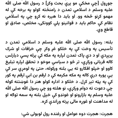
جوړول [چې مخکې مو پرې بحث وکړ] د رسول الله صلى الله
عليه وسلم د اسلامي تمدن د رامنځته کولو په برخه کې له
مهمو کړنو څخه وو. او باید دا هېره نه کړو چې په اسلامي
نظام کې حاکم باید د قوانینو پلي کوونکی، مخلص، صادق او
قاطع وي.
بلنه: رسول الله صلی الله علیه وسلم د اسلامي تمدن د
تأسیس په وخت کې په خلکو غږ وکړ چې خرافات او شرک
پرېږدي او د دې پاک تمدن لپاره په مکه کې پرله پسې دیارلس
کاله قربانۍ ورکړي، تر څو د سیاسي موخو د تحقق لپاره تبلیغ
کاوو او خپلو افکارو ته یې بلنه ورکوله، حتیٰ په لومړي سر کې
یې پوره درې کاله په مکه مکرمه کې د ارقم بن ابي ارقم په کور
کې په پټه تېر کړل. د خلکو د اداره کولو هنر دا غوښتنه کوله
چې دعوت ته دوام ورکړي، نو هلته وو چې رسول الله صلی الله
علیه وسلم په بازارونو او غونډو کې خپل بلنه په سمه توګه او
له مداهنت او غوړه مالۍ پرته وړاندې کړه.
هجرت: هجرت دوه عوامل او رغنده رول لوبولی شي: