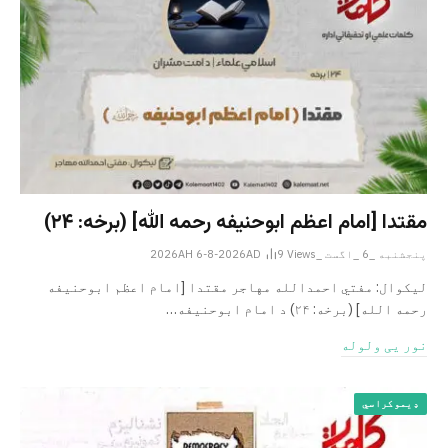
مقتدا [امام اعظم ابوحنیفه رحمه الله‎] (برخه: ۲۴)
پنجشنبه _6 _اگست _2026AH 6-8-2026AD
Views
9
لیکوال: مفتي احمدالله مهاجر مقتدا [امام اعظم ابوحنیفه
رحمه الله‎] (برخه: ۲۴) د امام ابوحنيفه…
نور یی ولوله
ډیموکراسي