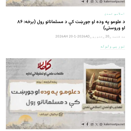
اسلامي تمدن
د علومو په وده او جوړښت کې د مسلمانانو رول (برخه: ۸۶
او وروستۍ)
سه شنبه _20 _جنوري _2026AH 20-1-2026AD
نور یی ولوله