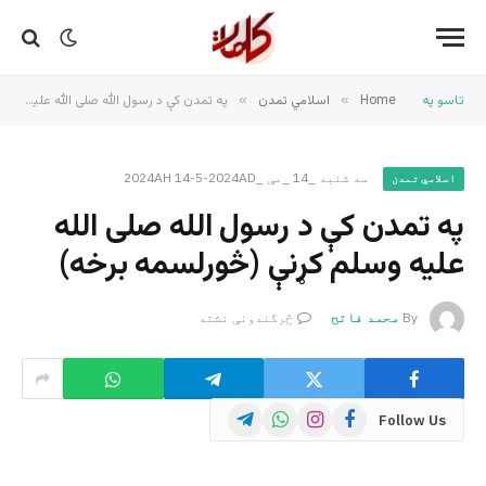
تاسو په
Home
»
اسلامي تمدن
»
په تمدن کې د رسول الله صلی الله عليه وسلم کړنې (څورلسمه برخه)
سه شنبه _14 _مې _2024AH 14-5-2024AD
اسلامي تمدن
په تمدن کې د رسول الله صلی الله
عليه وسلم کړنې (څورلسمه برخه)
By
محمد فاتح
څرگندونې نشته
Telegram
WhatsApp
Instagram
Facebook
Follow Us