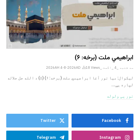
ابراهيمي ملت (برخه: ۶)
سه شنبه _4 _اگست _2026AH 4-8-2026AD
Views
18
ليکوال: میا نور آغا ابراهيمي ملت (برخه: ۶) (۵) د الله جل جلاله
لپاره یې…
نور یی ولوله
Twitter
Facebook
Telegram
Instagram