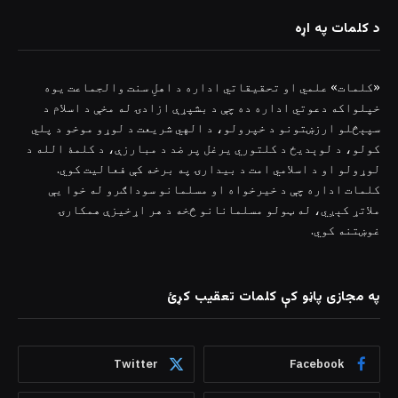
د کلمات په اړه
«کلمات» علمي او تحقیقاتي اداره د اهلِ سنت والجماعت یوه
خپلواکه دعوتي اداره ده چې د بشپړې ازادۍ له مخې د اسلام د
سپېڅلو ارزښتونو د خپرولو، د الهي شریعت د لوړو موخو د پلي
کولو، د لوېدیځ د کلتوري یرغل پر ضد د مبارزې، د کلمۀ الله د
لوړولو او د اسلامي امت د بیدارۍ په برخه کې فعالیت کوي.
کلمات اداره چې د خیرخواه او مسلمانو سوداګرو له خوا یې
ملاتړ کېږي، له ټولو مسلمانانو څخه د هر اړخیزې همکارۍ
غوښتنه کوي.
په مجازی پاڼو کې کلمات تعقیب کړئ
Twitter
Facebook