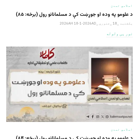
اسلامي تمدن
د علومو په وده او جوړښت کې د مسلمانانو رول (برخه: ۸۵)
یکشنبه _18 _جنوري _2026AH 18-1-2026AD
نور یی ولوله
اسلامي تمدن
د علومو په وده او جوړښت کې د مسلمانانو رول (برخه: ۸۴)