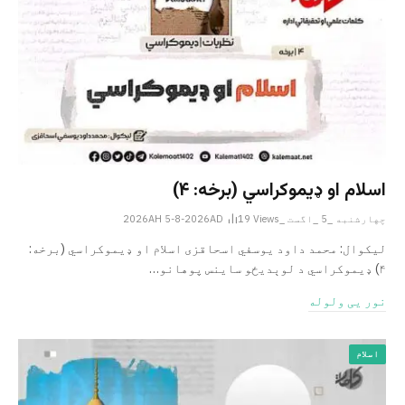
اسلام او ډیموکراسي (برخه: ۴)
چهارشنبه _5 _اگست _2026AH 5-8-2026AD
Views
19
لیکوال: محمد داود یوسفي اسحاقزی اسلام او ډیموکراسي (برخه:
۴) ډیموکراسي د لوېدیځو ساینس پوهانو…
نور یی ولوله
اسلام