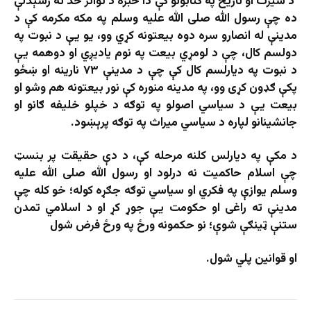
د سیرت او تاریخ په کتابونو کې دا خبره د تواتر حد ته رسېدلې
ده چې رسول الله صلی الله علیه وسلم په مکه مکرمه کې د
مدینې له انصارو سره دوه بیعتونه کړي وو، یو یې د نبوت په
دولسم کال، چې د لومړي بیعت په نوم یادیږي او دوهمه یې
د نبوت په دیارلسم کال کې چې د مدینې ۷۳ نارینه او ښځو
پکې ګډون کړی وو، په مدینه منوره کې نور بیعتونه هم وشو او
بیعت یې د سیاسي اصولو په توګه د خپلو خلیفه ګانو او
جانشینانو لپاره د سیاسي میراث په توګه پرېښود.
د مکې په ديارلس کلنه مرحله کې، د دې حقيقت پر بنسټ
چې اسلام حاکميت نه درلود او رسول الله صلی الله عليه
وسلم يوازې په فکري او سياسي توګه جګړه کوله؛ خو كله چې
مدينې ته راغى او حكومت يې جوړ كړ او د اسلامي تمدن
ستنې ټينګې شوې؛ نو حکمونه ورځ په ورځ فرض شول
او قوانین پلي شول.