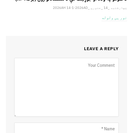
چهارشنبه _14 _جنوري _2026AH 14-1-2026AD
نور یی ولوله
LEAVE A REPLY