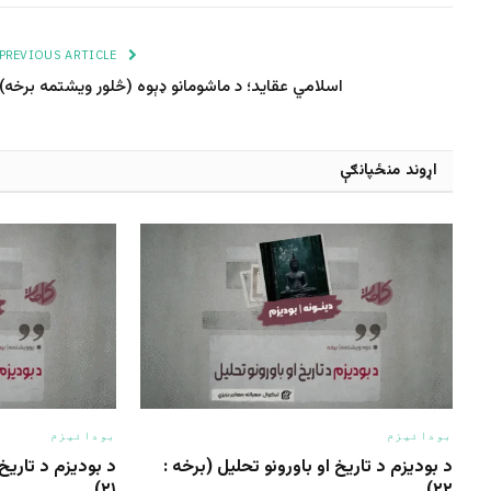
PREVIOUS ARTICLE
اسلامي عقاید؛ د ماشومانو ډېوه (څلور ویشتمه برخه)
اړوند منځپانګې
بودائیزم
بودائیزم
د بودیزم د تاریخ او باورونو تحلیل (برخه :
د بودیزم د تاریخ 
٢١)
۲۲)