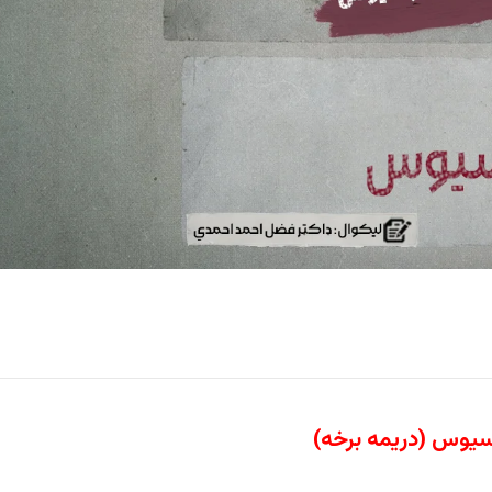
یوس (دریمه برخه)