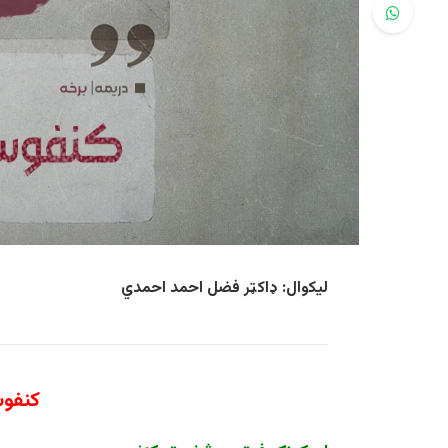
لیکوال: ډاکټر فضل احمد احمدي
کنفوس