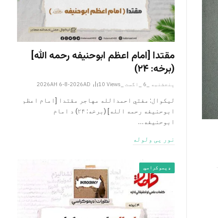
مقتدا [امام اعظم ابوحنیفه رحمه الله‎]
(برخه: ۲۴)
پنجشنبه _6 _اگست _2026AH 6-8-2026AD
Views
10
لیکوال: مفتي احمدالله مهاجر مقتدا [امام اعظم
ابوحنیفه رحمه الله‎] (برخه: ۲۴) د امام
ابوحنيفه…
نور یی ولوله
ډیموکراسي