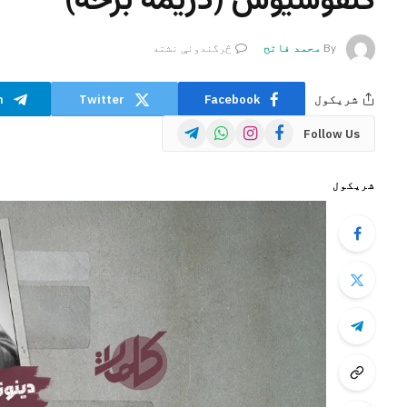
کنفوسیوس (دریمه برخه)
By
محمد فاتح
څرگندونې نشته
شریکول
Facebook
Twitter
m
Telegram
WhatsApp
Instagram
Facebook
Follow Us
شریکول