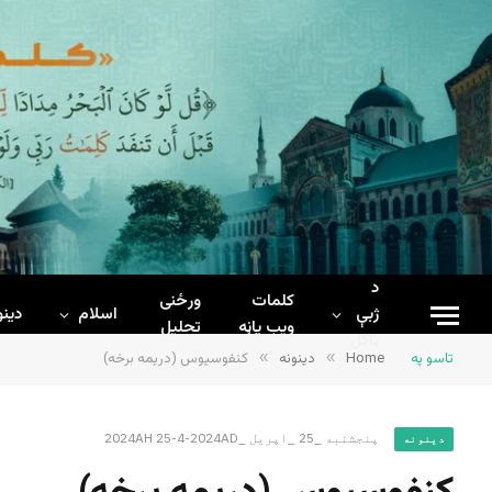
د
کلمات
ورځنی
ژبې
اسلام
دینو
ويب پاڼه
تحلیل
ټاکل
تاسو په
Home
»
دینونه
»
کنفوسیوس (دریمه برخه)
پنجشنبه _25 _اپریل _2024AH 25-4-2024AD
دینونه