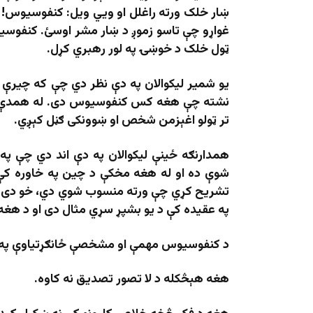
ښار خلک ورته راغلل او ویي ویل: کنفوسیوس! 
غواړو چې تاسو زموږ د ښار مشر اوسئ. کنفوسیو
ټول خلک د خوښۍ په لور رهبري کړل.
یو شمیر لیکوالان په دې نظر دي چې که چیرې
نشته چې هغه کس کنفوسیوس دی. له همدې ام
تر ټولو اغېزمن شخص او ښوونکی ګڼل کېږي.
همدارنګه ځينې ليکوالان په دې اند دي چې 
شوې ده او له هغه مخکې د چين په خاوره کې
تشريح کړي چې ورته منسوب شوي دي، خو دی 
په عقیده کې د یو بشپړ سړي مثال دی او د هغه 
د کنفوسیوس مهمې او مشخصې ځانګړتیاوې په 
هغه هېڅکله د لا تصور تصدیق نه کاوه.