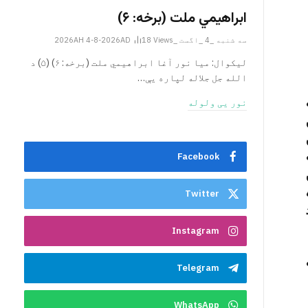
ابراهيمي ملت (برخه: ۶)
سه شنبه _4 _اگست _2026AH 4-8-2026AD
Views
18
ليکوال: میا نور آغا ابراهيمي ملت (برخه: ۶) (۵) د
الله جل جلاله لپاره یې…
نور یی ولوله
Facebook
Twitter
د
Instagram
Telegram
WhatsApp