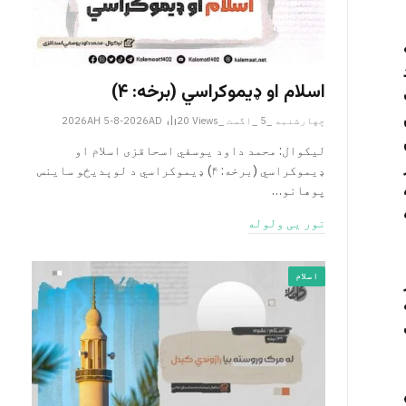
اسلام او ډیموکراسي (برخه: ۴)
چهارشنبه _5 _اگست _2026AH 5-8-2026AD
Views
20
لیکوال: محمد داود یوسفي اسحاقزی اسلام او
ډیموکراسي (برخه: ۴) ډیموکراسي د لوېدیځو ساینس
پوهانو…
نور یی ولوله
اسلام
»