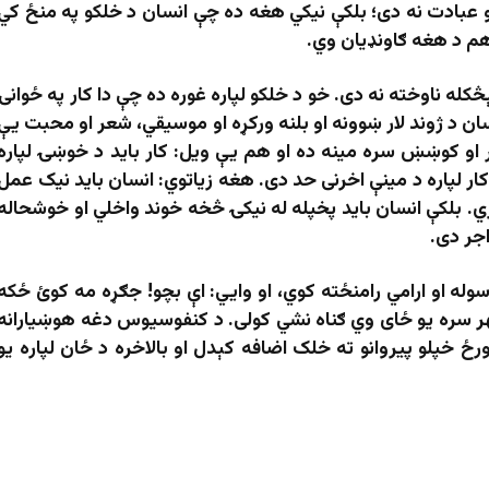
و عبادت نه دی؛ بلکې نيکي هغه ده چې انسان د خلکو په منځ کي
هم د هغه ګاونډیان وي.
کله ناوخته نه دی. خو د خلکو لپاره غوره ده چې دا کار په ځوانۍ
ان د ژوند لار ښوونه او بلنه ورکړه او موسیقي، شعر او محبت یې
 کار او کوښښ سره مینه ده او هم یې ویل: کار باید د خوښۍ لپاره
ار لپاره د مینې اخرنی حد دی. هغه زیاتوي: انسان باید نیک عمل
ري. بلکې انسان بايد پخپله له نيکۍ څخه خوند واخلي او خوشحاله
جر دى.
له او ارامي رامنځته کوي، او وایي: اې بچو! جګړه مه کوئ ځکه
هر سره یو ځای وي ګناه نشي کولی. د کنفوسیوس دغه هوښیارانه
رځ خپلو پیروانو ته خلک اضافه کېدل او بالاخره د ځان لپاره یو