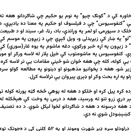
کال کې د چین په خاوره کې د “کونګ چیو” په نوم یو حکیم چې شاګردانو هغه ته
ې “کنفوسیوس” چې د فیلسوف او حکیم په معنا ده یادېږي، د
 د سپوږمۍ او لمر په وړاندې، باد، رڼا، غر، سیند او د طبیعت
لو” په ښار کې زیږیدلی و، ویل کېږي چې د زیږون په موسم کې
 زیږون په اړه خبر ورکوي، دغه ماشوم په یوه غار(سوري) کې
کوي. کنفوسیوس په ماشومتوب کې خپل پلار له لاسه ورکړ او مور
 یې کوله، کله چې هغه ځوان شو ځینې مقامات یې تر لاسه کړه،
یر شو، هغه د پخوانیو مذهبونو او دینونو په مطالعه کولو سره
لو په اړه بحث وکړ او ډېری پیروان یې ترلاسه کړل.
 زده کړه پیل کړه او خلکو د هغه له پوهې څخه ګټه پورته کوله تر
دانو شمېر درې زرو تنو ته ورسېد، هغه د درس په وخت کې هېڅکله له
د هغه درسونه د هغه د شاګردانو لخوا لیکل شوي. د ده تصنیف
کې کښېښودل شوي نه دي.
دغه فیلسوف د زیات شمېر لوستو شاګردانو په درلودلو سره ډېر شهرت وموند او په ۵۲ کلنۍ کې د «جوتک تو