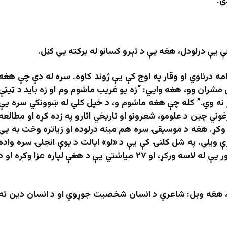
ی.
یې درلودل، هغه یې د تېرو کسانو له برکته یې ګڼل.
ه درناوي او وقار په اوج کې یې ژوند کاوه. سره له دې چې هغه
ل مشران وو، هغه وايي: “زه یو غریب ماشوم وم او زه باید د ټیټې
نه وي.” کله چې هغه ماشوم و، د خپل کلي له ښوونکي سره يې
وني چين د علومو، شعرونو او تاريخي اثارو په زده کړه او مطالعه
ام وکړ. هغه د موسيقۍ سره هم مينه درلوده او زياتره وخت به يې
 ویلې. په شل کلنۍ کې یې د «لو» ایالت د یوې انجلۍ سره واده
وکړ، او د یوه ماشوم خاوند شو، خو د ماشوم مور یې له لاسه ورکړ، او ۲۷ میاشتي یې د هغې لپاره عزا وکړه او 
 هغه ویل: شاعري د انسان شخصیت جوړوي او د انسان دین ته