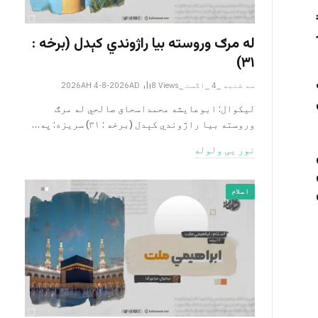
له مرګ وروسته بیا راژوندي کېدل (برخه :
۳۱)
سه شنبه _4 _اگست _2026AH 4-8-2026AD
Views
8
لیکوال: ابوعایشه محمداسحاق صالحي له مرګ
وروسته بیا راژوندي کېدل (برخه : ۳۱) سریزه: په…
نور یی ولوله
اسلام