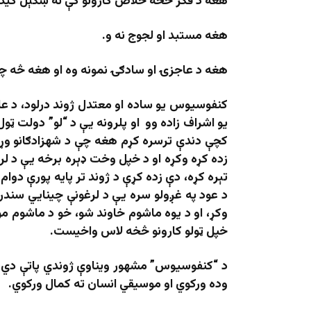
هغه د فکر څخه خلاص کارونو کې نه ښکېل کید
هغه مستبد او لجوج نه و.
هغه د عاجزۍ او سادګۍ نمونه وه او هغه څه چې 
کنفوسیوس یو ساده او معتدل ژوند درلود، د عام
یو اشراف زاده وو او پلرونه یې د “لو” دولت ټو
کچې دندې ترسره کړم هغه چې د شهزادګانو وړ 
زده کړه وکړه او د خپل وخت ډېره برخه يې د لرغ
تېره کړه، دې زده کړې د ژوند تر پايه پورې دو
د عود په غږولو سره یې د لرغونې چينايي سندرې
خپل ټولو کارونو څخه لاس واخیست.
د “کنفوسیوس” مشهور ویناوې ژوندي پاتې دي،
وده ورکوي او موسیقي انسان ته کمال ورکوي.