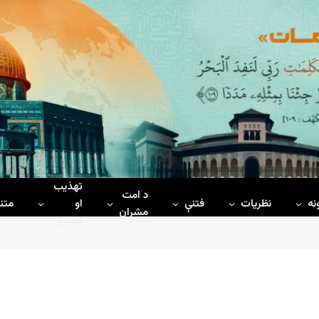
تهذیب
د امت
نه
نظریات
فتنې
او
متن
مشران
تمدن