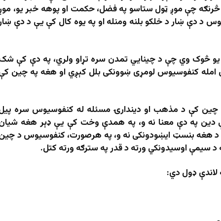
څرنګه چې موږ ټول ستاسو په فضل، حکمت او پوهه خبر یو، موږ
س د دې ښار د خلکو بلنه ومنله او په یوه کال کې یې د دې ښار
 یو څوک وي چې د چینایي تمدن سره تړاو ولري، په دې کې شک
له کنفوسیوس لومړی ښوونکی بلل کېږي او هغه په ​​چین کې
په چين کې د مذهب او دیندارۍ مسئله له کنفوسيوس سره پيل
 دين په دې معنا نه و، په همدې وخت کې يې ډېر هغه شيان
د هغه بنسټ ایښودونکی نه و، په هرصورت، کنفوسیوس د چین
د سیمې اوسیدونکي ورته د قدر په سترګه ورته کتل.
لاندې ډول دي: