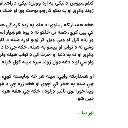
کنفوسیوس د نیکۍ په اړه وویل: نیکۍ د زاهدان
ژوند وکړي او په نېکو کارونو بوخت وي او خلک 
هغه همدارنګه زیاتوي: د علم په زده کړه کې هېڅ
کې پیل کړي، هغه تل خلکو ته د یوه هوښیار انس
ور زده کړل او ویې ویل: تر ​​ټولو لوړه مینه د
وشي نه د ثواب او پیسو په هیله. ځکه چې دا د ک
وکړي او نه په دنیا او اخرت کې د ثواب هیله ول
واوسي او د دغه ډول ژوند سره مينه کول خپله ا
او همدارنګه وایي: مينه هر څه ښايسته کوي، سو
چې مینه په خطر کې اچوي او هغه زړه چې د مُ
وینا خورا لوی تأثیر درلود ، ځکه چې هغه هره و
دین شو.
نور بیا…