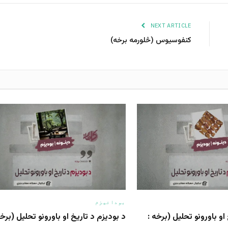
NEXT ARTICLE
کنفوسیوس (څلورمه برخه)
بودائیزم
او باورونو تحلیل (برخه :
د بودیزم د تاریخ او باورونو تحلیل (برخه: ٠