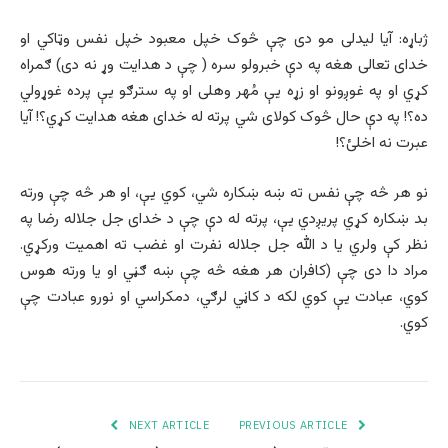
ژباړه: آیا لیدلی مو دی چې څوک خپل معبود خپل نفس وټاکي او
خدای تعالی هغه په دې خبرولو سره ( چې د هدایت وړ نه دی) ګمراه
کړي او په غوږونو او زړه یې مُهر وهلی او په سترګو یې پرده غوړولي
ده؟! په دې حال څوک کولای شي پرته له خدای هغه هدایت کړي؟! آیا
عبرت نه اخلئ؟!
نو هر څه چې نفس ته ښه ښکاره شي، کوي یې، او هر څه چې ورته
بد ښکاره کړي پریږدي یې، پرته له دې چې د خدای جل جلاله رضا په
نظر کې ولري یا د الله جل جلاله نفرت او غضب ته اهمیت ورکړي.
مراد دا دی چې (کافران هر هغه څه چې ښه ګڼي او یا ورته هوس
کوي، عبادت یې کوي لکه د کاڼي لرګي، دمکراسي او نورو عبادت چې
کوي.
NEXT ARTICLE
PREVIOUS ARTICLE