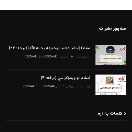
مشهور نشرات
مقتدا [امام اعظم ابوحنیفه رحمه الله‎] (برخه: ۲۴)
پنجشنبه _6 _اگست _2026AH 6-8-2026AD
اسلام او ډیموکراسي (برخه: ۴)
چهارشنبه _5 _اگست _2026AH 5-8-2026AD
د کلمات په اړه