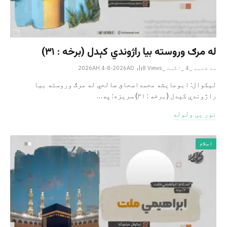
له مرګ وروسته بیا راژوندي کېدل (برخه : ۳۱)
سه شنبه _4 _اگست _2026AH 4-8-2026AD
Views
8
لیکوال: ابوعایشه محمداسحاق صالحي له مرګ وروسته بیا
راژوندي کېدل (برخه : ۳۱) سریزه: په…
نور یی ولوله
اسلام