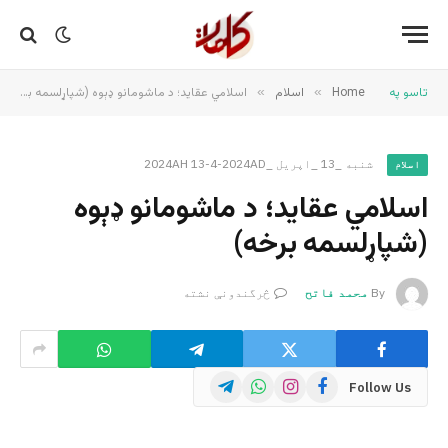
تاسو په
Home
»
اسلام
»
اسلامي عقايد؛ د ماشومانو ډېوه (شپاړلسمه برخه)
شنبه _13 _اپریل _2024AH 13-4-2024AD
اسلام
اسلامي عقايد؛ د ماشومانو ډېوه
(شپاړلسمه برخه)
By
محمد فاتح
څرگندونې نشته
Telegram
WhatsApp
Instagram
Facebook
Follow Us