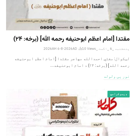
مقتدا [امام اعظم ابوحنیفه رحمه الله‎] (برخه: ۲۴)
پنجشنبه _6 _اگست _2026AH 6-8-2026AD
Views
10
لیکوال: مفتي احمدالله مهاجر مقتدا [امام اعظم ابوحنیفه
رحمه الله‎] (برخه: ۲۴) د امام ابوحنيفه…
نور یی ولوله
ډیموکراسي