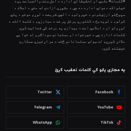
«کلمات» علمي او تحقیقاتي اداره د اهلِ سنت والجماعت یوه
خپلواکه دعوتي اداره ده چې د بشپړې ازادۍ له مخې د اسلام د
سپېڅلو ارزښتونو د خپرولو، د الهي شریعت د لوړو موخو د پلي
کولو، د لوېدیځ د کلتوري یرغل پر ضد د مبارزې، د کلمۀ الله د
لوړولو او د اسلامي امت د بیدارۍ په برخه کې فعالیت کوي.
کلمات اداره چې د خیرخواه او مسلمانو سوداګرو له خوا یې
ملاتړ کېږي، له ټولو مسلمانانو څخه د هر اړخیزې همکارۍ
غوښتنه کوي.
په مجازی پاڼو کې کلمات تعقیب کړئ
Twitter
Facebook
Telegram
YouTube
WhatsApp
TikTok