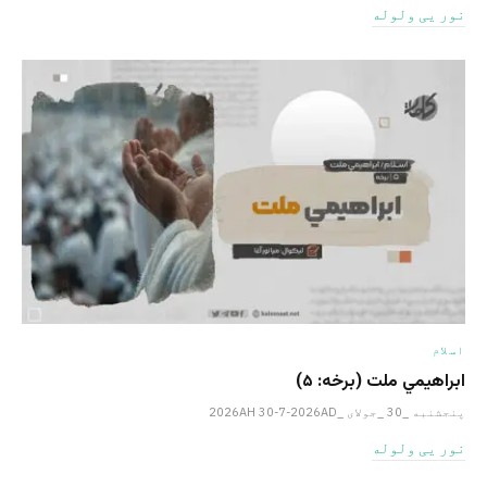
نور یی ولوله
اسلام
ابراهيمي ملت (برخه: ۵)
پنجشنبه _30 _جولای _2026AH 30-7-2026AD
نور یی ولوله