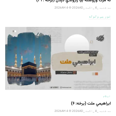
له مرګ وروسته بیا راژوندي کېدل (برخه : ۳۱)
سه شنبه _4 _اگست _2026AH 4-8-2026AD
نور یی ولوله
اسلام
ابراهيمي ملت (برخه: ۶)
سه شنبه _4 _اگست _2026AH 4-8-2026AD