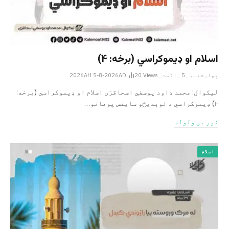
اسلام او ډیموکراسي (برخه: ۴)
چهارشنبه _5 _اگست _2026AH 5-8-2026AD
Views
20
لیکوال: محمد داود یوسفي اسحاقزی اسلام او ډیموکراسي (برخه:
۴) ډیموکراسي د لوېدیځو ساینس پوهانو…
نور یی ولوله
اسلام