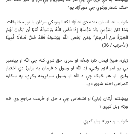
خلګ شعار ورکوي چې موږ آزاد یو؟
ځواب: نه‌، انسان بنده دی نه آزاد لکه الوتونکي مرغان یا نور مخلوقات.
وَمَا كَانَ لِمُؤْمِنٍ وَلَا مُؤْمِنَةٍ إِذَا قَضَى اللَّهُ وَرَسُولُهُ أَمْرًا أَن يَكُونَ لَهُمُ
الْخِيَرَةُ مِنْ أَمْرِهِمْ ۗ وَمَن يَعْصِ اللَّهَ وَرَسُولَهُ فَقَدْ ضَلَّ ضَلَالًا مُّبِينًا
(الأحزاب / 36)
ژباړه: هیڅ ایمان داره ښځه او سړی حق نلري کله چې الله او پیغمبر
یې یو امر لازم وګڼي، (د الله او رسول د فرمان په برابر) دي اختیار
ولري، او هر څوک چې د الله او رسول سرغړونه وکړي، په ښکاره
ګمراهۍ اخته شوی دی.
پوښتنه: اُرګان (ډلي) او اشخاص چې د حل او حُرمت مراجع وي څه
ورته ویل کیږی.؟
ځواب: رب ورته ویل کیږي.