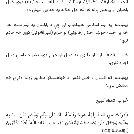
اتَّخَذُوا أَحْبَارَهُمْ وَرُهْبَانَهُمْ أَرْبَابًا مِّن دُونِ اللَّهِ( التوبه / ۳۱) دوی خپل
راهبان او پوهان پرته له الله جل جلاله په خدايي نیولي دي.
پوښتنه: په نوم اسلامي هیوادونو کې چې د پارلمان په نوم شته، هر
څه په خپله خوښه حلال (قانوني) او حرام (غیر قانوني) کوي څه حکم
لري؟
ځواب: قطعاً ناروا او دا ډېر بد عمل او حرام دی، بشر د داسي عمل
اجازه نلري.
پوښتنه: که انسان د خپل نفس د خواهشاتو مطابق ژوند وکړي څه
مشکل لري؟
ځواب: ګمراه کیږي،
(أَفَرَأَيْتَ مَنِ اتَّخَذَ إِلَٰهَهُ هَوَاهُ وَأَضَلَّهُ اللَّهُ عَلَىٰ عِلْمٍ وَخَتَمَ عَلَىٰ سَمْعِهِ
وَقَلْبِهِ وَجَعَلَ عَلَىٰ بَصَرِهِ غِشَاوَةً فَمَن يَهْدِيهِ مِن بَعْدِ اللَّهِ ۚ أَفَلَا تَذَكَّرُونَ
) (الجاثية (23)