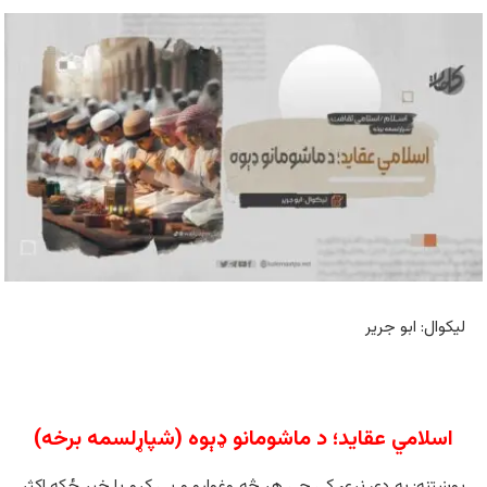
ليکوال: ابو جرير
اسلامي عقايد؛ د ماشومانو ډېوه (شپاړلسمه برخه)
پوښتنه: په دې نړۍ کې چې هر څه وغواړو و یې کړو یا خیر ځکه اکثر