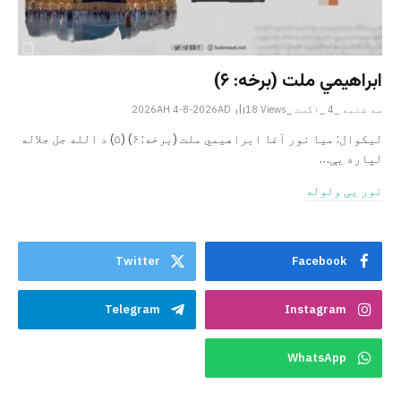
ابراهيمي ملت (برخه: ۶)
سه شنبه _4 _اگست _2026AH 4-8-2026AD
Views
18
ليکوال: میا نور آغا ابراهيمي ملت (برخه: ۶) (۵) د الله جل جلاله
لپاره یې…
نور یی ولوله
Twitter
Facebook
Telegram
Instagram
WhatsApp