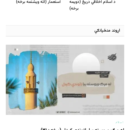
د اسلام اخلاقي دریځ (دويمه
استعمار (اته ویشتمه برخه)
برخه)
اړوند منځپانګې
اسلام