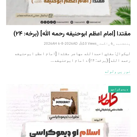
مقتدا [امام اعظم ابوحنیفه رحمه الله‎] (برخه: ۲۴)
پنجشنبه _6 _اگست _2026AH 6-8-2026AD
Views
10
لیکوال: مفتي احمدالله مهاجر مقتدا [امام اعظم ابوحنیفه
رحمه الله‎] (برخه: ۲۴) د امام ابوحنيفه…
نور یی ولوله
ډیموکراسي