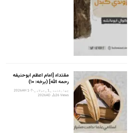
مقتداء [امام اعظم ابوحنیفه
رحمه الله‎] (برخه: ۱۰)
چهارشنبه _1 _جولای _2026AH 1-7-
2026AD
26
Views