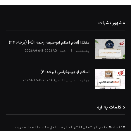
مشهور نشرات
مقتدا [امام اعظم ابوحنیفه رحمه الله‎] (برخه: ۲۴)
پنجشنبه _6 _اگست _2026AH 6-8-2026AD
اسلام او ډیموکراسي (برخه: ۴)
چهارشنبه _5 _اگست _2026AH 5-8-2026AD
د کلمات په اړه
«کلمات» علمي او تحقیقاتي اداره د اهلِ سنت والجماعت یوه