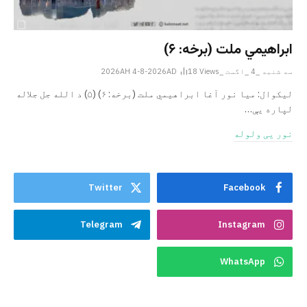
ابراهيمي ملت (برخه: ۶)
سه شنبه _4 _اگست _2026AH 4-8-2026AD
Views
18
ليکوال: میا نور آغا ابراهيمي ملت (برخه: ۶) (۵) د الله جل جلاله
لپاره یې…
نور یی ولوله
Twitter
Facebook
Telegram
Instagram
WhatsApp