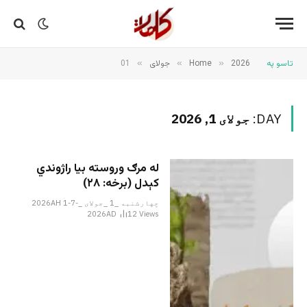
تاسو په
2026
»
Home
»
جولای
»
01
DAY:
جولای 1, 2026
له مرګ وروسته بیا راژوندي
کېدل (برخه: ٢٨)
چهارشنبه _1 _جولای _2026AH 1-7-
2026AD
12
Views