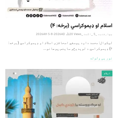
اسلام او ډیموکراسي (برخه: ۴)
چهارشنبه _5 _اگست _2026AH 5-8-2026AD
Views
20
لیکوال: محمد داود یوسفي اسحاقزی اسلام او ډیموکراسي (برخه:
۴) ډیموکراسي د لوېدیځو ساینس پوهانو…
نور یی ولوله
اسلام