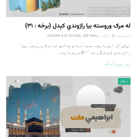
له مرګ وروسته بیا راژوندي کېدل (برخه : ۳۱)
سه شنبه _4 _اگست _2026AH 4-8-2026AD
Views
8
لیکوال: ابوعایشه محمداسحاق صالحي له مرګ وروسته بیا
راژوندي کېدل (برخه : ۳۱) سریزه: په…
نور یی ولوله
اسلام