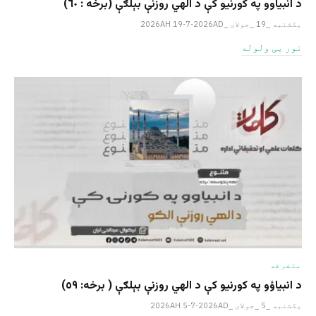
د انبیاوو په کورنیو کې د الهي روزنې بېلګې (برخه : ٦٠)
یکشنبه _19 _جولای _2026AH 19-7-2026AD
نور یی ولوله
متفرقه
د انبیاؤو په کورنیو کې د الهي روزنې بېلګې ( برخه: ٥٩)
یکشنبه _5 _جولای _2026AH 5-7-2026AD