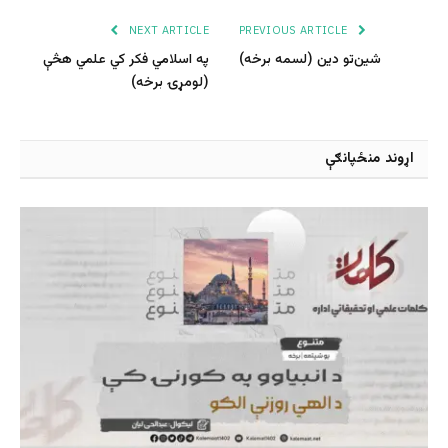
NEXT ARTICLE
PREVIOUS ARTICLE
شین‌تو دین (لسمه برخه)
په اسلامي فکر کي علمي هڅې
(لومړۍ برخه)
اړوند منځپانګې