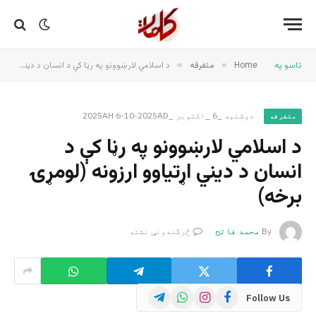
تاسو په
Home
»
متفرقه
»
د اسلامي لارښوونو په رڼا کې د انسان د دیني اړتیاوو ارزونه (لومړۍ برخه)
دوشنبه _6 _اکتوبر _2025AH 6-10-2025AD
متفرقه
د اسلامي لارښوونو په رڼا کې د
انسان د دیني اړتیاوو ارزونه (لومړۍ
برخه)
By
محمد فاتح
څرگندونې نشته
Telegram
WhatsApp
Instagram
Facebook
Follow Us