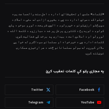
«کلمات» علمي او تحقیقاتي اداره د اهلِ سنت والجماعت یوه
خپلواکه دعوتي اداره ده چې د بشپړې ازادۍ له مخې د اسلام د
سپېڅلو ارزښتونو د خپرولو، د الهي شریعت د لوړو موخو د پلي
کولو، د لوېدیځ د کلتوري یرغل پر ضد د مبارزې، د کلمۀ الله د
لوړولو او د اسلامي امت د بیدارۍ په برخه کې فعالیت کوي.
کلمات اداره چې د خیرخواه او مسلمانو سوداګرو له خوا یې
ملاتړ کېږي، له ټولو مسلمانانو څخه د هر اړخیزې همکارۍ
غوښتنه کوي.
په مجازی پاڼو کې کلمات تعقیب کړئ
Twitter
Facebook
Telegram
YouTube