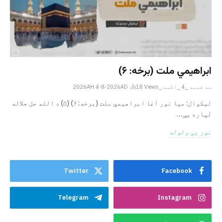
ابراهيمي ملت (برخه: ۶)
سه شنبه _4 _اگست _2026AH 4-8-2026AD
Views
18
ليکوال: میا نور آغا ابراهيمي ملت (برخه: ۶) (۵) د الله جل جلاله
لپاره یې…
نور یی ولوله
Twitter
Facebook
Telegram
Instagram