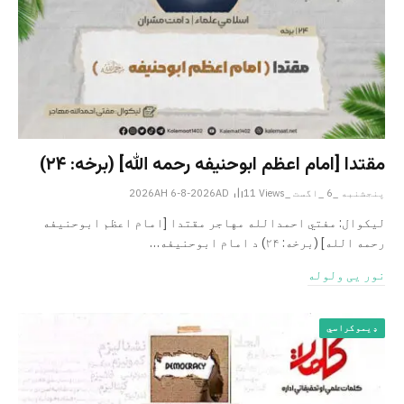
مقتدا [امام اعظم ابوحنیفه رحمه الله‎] (برخه: ۲۴)
پنجشنبه _6 _اگست _2026AH 6-8-2026AD
Views
11
لیکوال: مفتي احمدالله مهاجر مقتدا [امام اعظم ابوحنیفه
رحمه الله‎] (برخه: ۲۴) د امام ابوحنيفه…
نور یی ولوله
ډیموکراسي