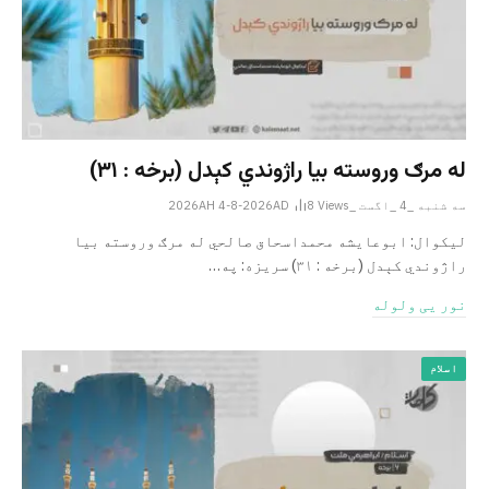
له مرګ وروسته بیا راژوندي کېدل (برخه : ۳۱)
سه شنبه _4 _اگست _2026AH 4-8-2026AD
Views
8
لیکوال: ابوعایشه محمداسحاق صالحي له مرګ وروسته بیا
راژوندي کېدل (برخه : ۳۱) سریزه: په…
نور یی ولوله
اسلام