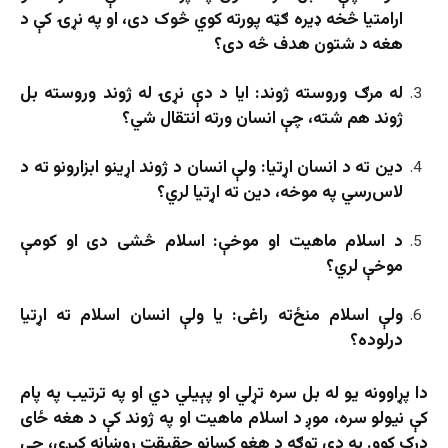
ارامتیا څخه ډیره ګټه پورته کوي څوک دی، او په نړۍ کې د
هغه د شتون هدف څه دی؟
له مرګ وروسته ژوند: ایا د دې نړۍ له ژوند وروسته بل
ژوند هم شته، چې انسان ورته انتقال شي؟
دین ته د انسان اړتیا: ولې انسان د ژوند اړینو ابزارونو ته د
لاس‌رسي په موخه، دین ته اړتیا لري؟
د اسلام ماهیت او موخې: اسلام څشی دی او کومې
موخې لري؟
ولې اسلام منځ‌ته راغی: یا ولې انسان اسلام ته اړتیا
درلوده؟
دا پړاوونه یو له بل سره تړلي او پېیلي دي او په ترتیب په پام
کې نیولو سره، موږ د اسلام ماهیت او په ژوند کې د هغه ځای
درک کوو. په دې توګه د هغو کسانو حقیقت روښانه کېږي، چې