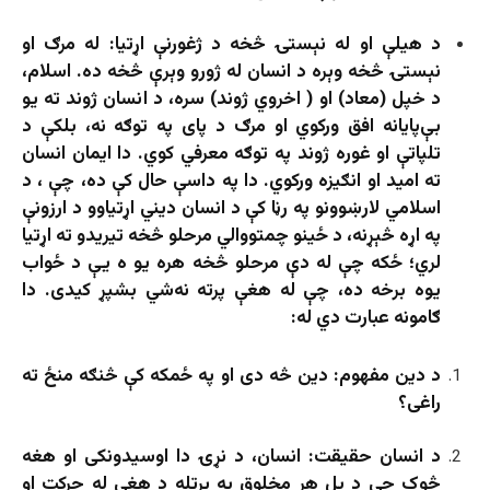
د هیلې او له نېستۍ څخه د ژغورنې اړتیا: له مرګ او
نېستۍ څخه وېره د انسان له ژورو وېرې څخه ده. اسلام،
د خپل (معاد) او ( اخروي ژوند) سره، د انسان ژوند ته یو
بې‌پایانه افق ورکوي او مرګ د پای په توګه نه، بلکې د
تلپاتې او غوره ژوند په توګه معرفي کوي. دا ایمان انسان
ته امید او انګیزه ورکوي. دا په داسې حال کې ده، چې ، د
اسلامي لارښوونو په رڼا کې د انسان دیني اړتیاوو د ارزونې
په اړه څېړنه، د ځینو چمتووالي مرحلو څخه تیریدو ته اړتیا
لري؛ ځکه چې له دې مرحلو څخه هره یو ه یې د ځواب
یوه برخه ده، چې له هغې پرته نه‌شي بشپړ کیدی. دا
ګامونه عبارت دي له:
د دین مفهوم: دین څه دی او په ځمکه کې څنګه منځ ته
راغی؟
د انسان حقیقت: انسان، د نړۍ دا اوسیدونکی او هغه
څوک چې د بل هر مخلوق په پرتله د هغې له حرکت او