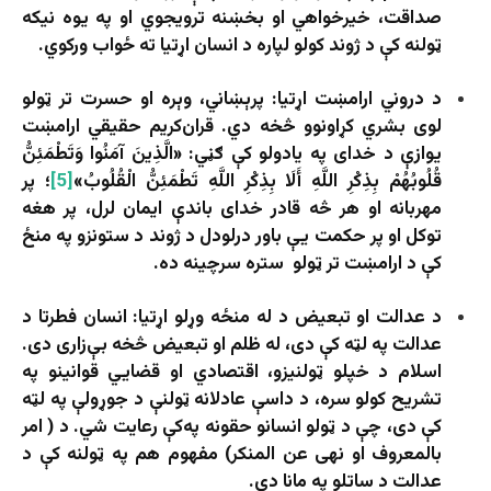
صداقت، خیرخواهي او بخښنه ترویجوي او په یوه نیکه
ټولنه کې د ژوند کولو لپاره د انسان اړتیا ته ځواب ورکوي.
د دروني ارامښت اړتیا: پرېښاني، وېره او حسرت تر ټولو
لوی بشري کړاونوو څخه دي. قران‌کریم حقیقي ارامښت
یوازې د خدای په یادولو کې ګڼي: «الَّذِينَ آمَنُوا وَتَطْمَئِنُّ
قُلُوبُهُمْ بِذِكْرِ اللَّهِ أَلَا بِذِكْرِ اللَّهِ تَطْمَئِنُّ الْقُلُوبُ»
[5]
؛ پر
مهربانه او هر څه قادر خدای باندې ایمان لرل، پر هغه
توکل او پر حکمت یې باور درلودل د ژوند د ستونزو په منځ
کې د ارامښت تر ټولو ستره سرچینه ده.
د عدالت او تبعیض د له منځه‌ وړلو اړتیا: انسان فطرتا د
عدالت په لټه کې دی، له ظلم او تبعیض څخه بې‌زاری دی.
اسلام د خپلو ټولنیزو، اقتصادي او قضایي قوانینو په
تشریح کولو سره، د داسې عادلانه ټولنې د جوړولې په لټه
کې دی، چې د ټولو انسانو حقونه په‌کې رعایت شي. د ( امر
بالمعروف او نهی عن المنکر) مفهوم هم په ټولنه کې د
عدالت د ساتلو په مانا دی.