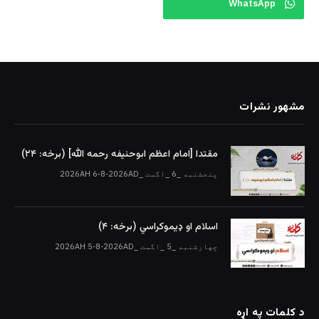
WhatsApp
مشهور نشرات
مقتدا [امام اعظم ابوحنیفه رحمه الله‎] (برخه: ۲۴)
پنجشنبه _6 _اگست _2026AH 6-8-2026AD
اسلام او ډیموکراسي (برخه: ۴)
چهارشنبه _5 _اگست _2026AH 5-8-2026AD
د کلمات په اړه