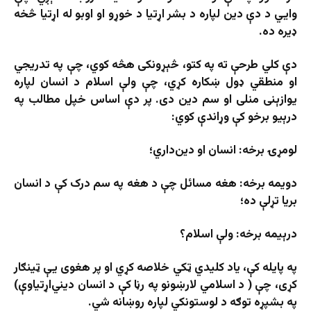
وايي د دې دین لپاره د بشر اړتیا د خوړو او اوبو له اړتیا څخه
ډیره ده.
دې کلي طرحې ته په کتو، څېړونکی هڅه کوي، چې په تدریجي
او منطقي ډول ښکاره کړي، چې ولې اسلام د انسان لپاره
یوازېنی منلی او سم دین دی. پر دې اساس خپل مطالب په
درېیو برخو کې وړاندې کوي:
لومړۍ برخه: انسان او دین‌داري؛
دویمه برخه: هغه مسائل چې د هغه په سم درک کې د انسان
بریا تړلې ده؛
درېیمه برخه: ولې اسلام؟
په پایله کې، یاد کلیدي ټکي خلاصه کړي او پر هغوی یې ټینګار
کړی، چې ( د اسلامي لارښونو په رڼا کې د انسان دیني‌اړتیاوې)
په بشپړه توګه د لوستونکي لپاره روښانه شي.