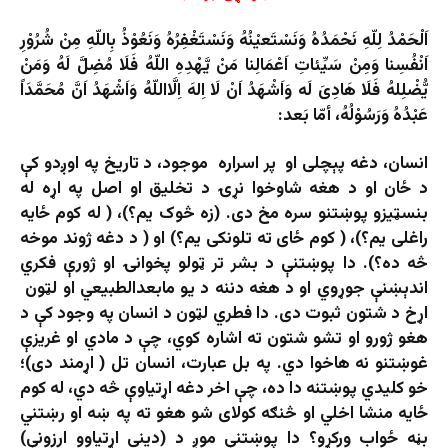
اَلْحَمْدُ لِلّهِ نَحْمَدُهُ وَنَسْتَعیْنُهُ وَنَسْتَغْفِرُهُ وَنَعُوْذُ بِاللّهِ مِنْ شُرُوْرِ
اَنْفُسِنا وَمِنْ سَیِّئاتِ اَعْمَالِنا مَنْ یَّهْدِهِ اللّهُ فَلَا مُضِلَّ لَهُ وَمَنْ
یُّضْلِلهُ فَلَا هَادِیَ لَه وَاَشْهَدُ اَنْ لَا اِلهَ اِلَّااللّهُ وَاَشْهَدُ اَنَّ مُحَمَّدَاً
عَبْدُهُ وَرَسُوْلُهُ، أمّا بَعد:
انسان، دغه پېچلی او پر اسراره موجود، د تاریخ په اوږدو کې
د ځان او د هغه شاوخوا نړۍ د تخلیق او اصل په اړه له
بنسټیزو پوښتنو سره مخ دی. (زه څوک یم؟)، ( له کوم ځایه
راغلی یم؟)، ( کوم ځای ته تلونکی یم؟) او ( د دغه ژوند موخه
څه ده؟). دا پوښتنې د بشر تر ټولو پخوانۍ او ژورې فکري
اندېښنې جوړوي او د هغه دننه د یو مابعدالطبیعي او لټون
اړخ د شتون ثبوت دی. دا فطري لټون د انسان په وجود کې د
هغو ژورو او تشو شتون ته اشاره کوي، چې د مادي او غریزې
غوښتنو نه هاخوا دي. په بل عبارت، انسان تل ( اړمند دی)؛
خو کلیدي پوښتنه دا ده، چې اخر دغه اړتیاوې څه دي، له کوم
ځایه منشا اخلي او څنګه کولای شو هغو ته په ښه او رښتني
بڼه ځواب ورکړو؟ دا پوښتنې موږ د (دیني اړتیاوو ارزونې)