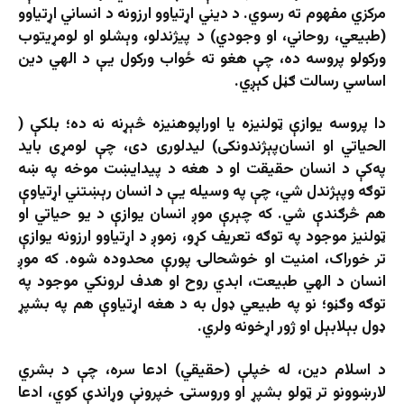
مرکزي مفهوم ته رسوي. د دیني اړتیاوو ارزونه د انساني اړتیاوو
(طبیعي، روحاني، او وجودي) د پیژندلو، وېشلو او لومړیتوب
ورکولو پروسه ده، چې هغو ته ځواب ورکول یې د الهي دین
اساسي رسالت ګڼل کېږي.
دا پروسه یوازې ټولنیزه یا اوراپوهنیزه څېړنه نه ده؛ بلکې (
الحیاتي او انسان‌پېژندونکی) لیدلوری دی، چې لومړی باید
په‌کې د انسان حقیقت او د هغه د پیدایښت موخه په ښه
توګه وپېژندل شي، چې په وسیله یې د انسان رېښتني اړتیاوې
هم څرګندې شي. که چېرې موږ انسان یوازې د یو حیاتي او
ټولنیز موجود په توګه تعریف کړو، زموږ د اړتیاوو ارزونه یوازې
تر خوراک، امنیت او خوشحالۍ پورې محدوده شوه. که موږ
انسان د الهي طبیعت، ابدي روح او هدف لرونکي موجود په
توګه وګڼو؛ نو په طبیعي ډول به د هغه اړتیاوې هم په بشپړ
ډول بېلابېل او ژور اړخونه ولري.
د اسلام دین، له خپلې (حقيقي) ادعا سره، چې د بشري
لارښوونو تر ټولو بشپړ او وروستۍ خپرونې وړاندې کوي، ادعا