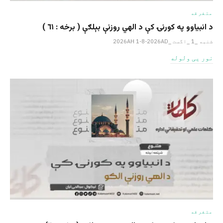
متفرقه
د انبیاوو په کورنۍ کې د الهي روزنې بېلګې ( برخه : ٦١ )
شنبه _1 _اگست _2026AH 1-8-2026AD
نور یی ولوله
متفرقه