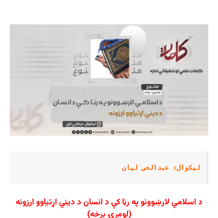
لیکوال
: عبدالحی لیان
د اسلامي لارښوونو په رڼا کې د انسان د دیني اړتیاوو ارزونه
(لومړۍ برخه)