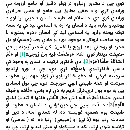
کوي چې د بشري اړتیاوو تر ټولو دقیق او جامع ارزونه یې
وړاندې کړې او د هغې مطابق یې جامع او عملي حل‌لارې
وړاندې کړې دي. د اسلام له نظره د انسان د دیني اړتیاوو د
پوهیدو لپاره، باید د انسان په اړه په اسلامي لید کې په سمه
توګه پوهه ولرو. په اسلامي لید کې انسان «دوه بعدي» یا
«دوه ساحت لرونکی» موجود دی: یو مادي بعد (جسم) او بل
مجرد او روحاني بعد (روح یا نفس). ګڼ شمېر آیتونه پر دې
حقیقت ټینګار کوي، لکه: «وَنَفَخْتُ فِیهِ مِنْ رُوحِی»
[1]
او «ثُمَّ
أَنْشَأْنَاهُ خَلْقًا آخَرَ»
[2]
. دې ځانګړي ترکیب د انسان په وجود کې
داسې ځانګړتیاوې رامنځ‌ته کړې دي، چې د لوړو اړتیاوو
سرچینه ګرځي. له دغو ځانګړتیاوو تر ټولو مهم یې فطرت،
سرشت او هغه طبیعي الهي جوړښت دی، چې ټول انسانان
یې په یوه ډول لري.قرآن کریم په دې اړه وایي: «فَأَقِمْ وَجْهَكَ
لِلدِّينِ حَنِيفًا فِطْرَتَ اللَّهِ الَّتِي فَطَرَ النَّاسَ عَلَيْهَا لَا تَبْدِيلَ لِخَلْقِ
اللَّهِ»
[3]
؛ دا آیت ښيي چې دین‌ګرایي د انسان د فطرت او
طبیعت یوه همغږه غوښتنه ده. له همدې امله، د دین او
عبادت اړتیا یوه (ذاتي) او (طبیعي) اړتیا ده، نه ( عرضي) او
ترلاسه شوې اړتیا. لکه د مینېکولو او مینې لیدلو اړتیا، چې په