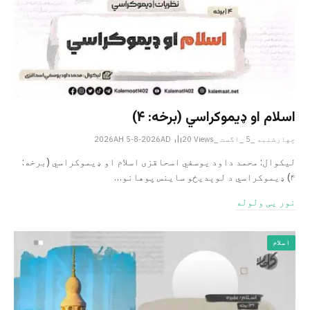
اسلام او ډیموکراسي (برخه: ۴)
چهارشنبه _5 _اگست _2026AH 5-8-2026AD
Views
20
لیکوال: محمد داود یوسفي اسحاقزی اسلام او ډیموکراسي (برخه:
۴) ډیموکراسي د لوېدیځو ساینس پوهانو…
نور یی ولوله
اسلام