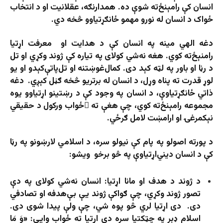
انسان کې رامېنځ‌ته شوې ده. همدارنګه، عقلانیت او د انتخاب
ځواک د انسان له نورو مهمو ځانګړتیاوو څخه دي.
دغه الهي مینه په انسان کې د هدایت او معرفت اړتیا
رامنېځ‌ته کوي. هغه نه‌شي کولای په تیاره کې ژوند وکړي او تل
د رڼا او باور په لټه کېد دی. کمال‌غوښتنه او تل‌پاتې‌کېدو او یو
لوړ قدرت ته پناه وړل، د انسان له برتریو څخه ګڼل کېږي. دغه
ذاتي ځانګړتیاوې، د انسان په وجود کې د رښتینو اړتیاوو یوه
مجموعه رامېنځ‌ته کوي، چې هغې ته َځواب ورکول د حقیقي
نېکمرغۍ او ارامښت لامل ګرځي.
د پورته اصولو په پام کې نیولو سره، د اسلامي لارښونو په رڼا
کې د انسان دیني‌اړتیاوې په څو برخو ویشو:
د ژوند د هدف او مانا اړتیا: انسان نه‌شي کولای په دې
تصور ژوند وکړي، چې ګواکې ژوند یې بې‌هدفه او تصادفي
دی. دی اړتیا لري څو پوه شي، چې ولې پیدا شوی دی.
اسلام ډېر په چټکتیا سره دې اړتیا ته ځواب وايي: «وَ مَا