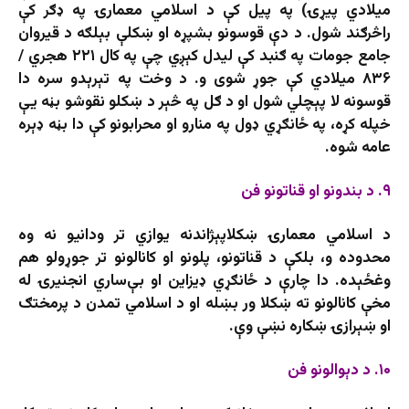
میلادي پیړۍ) په پیل کې د اسلامي معمارۍ په ډګر کې
راڅرګند شول. د دې قوسونو بشپړه او ښکلې بېلګه د قیروان
جامع جومات په ګنبد کې لیدل کېږي چې په کال ۲۲۱ هجري /
۸۳۶ میلادي کې جوړ شوی و. د وخت په تېرېدو سره دا
قوسونه لا پېچلي شول او د ګل‌ په څېر د ښکلو نقوشو بڼه یې
خپله کړه، په ځانګړي ډول په منارو او محرابونو کې دا بڼه ډېره
عامه شوه.
۹. د بندونو او قناتونو فن
د اسلامي معمارۍ ښکلاپېژاندنه ‌يوازي تر ودانیو نه وه
محدوده و، بلکې د قناتونو، پلونو او کانالونو تر جوړولو هم
وغځېده. دا چارې د ځانګړي ډیزاین او بې‌ساري انجنیرۍ له
مخې کانالونو ته ښکلا ور بښله او د اسلامي تمدن د پرمختګ
او ښېرازۍ ښکاره نښې وې.
۱۰. د دېوالونو فن