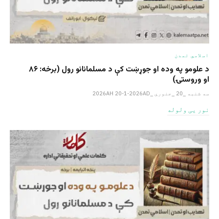
اسلامي تمدن
د علومو په وده او جوړښت کې د مسلمانانو رول (برخه: ۸۶
او وروستۍ)
سه شنبه _20 _جنوري _2026AH 20-1-2026AD
نور یی ولوله