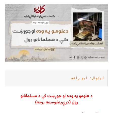
ليکوال: ابو رائف
د علومو په وده او جوړښت کې د مسلمانانو
رول
(درې‌پنځوسمه برخه)