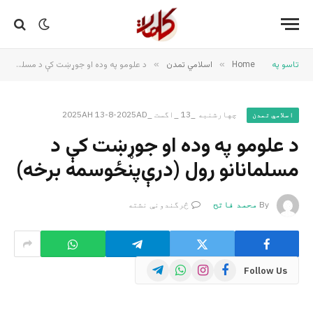
تاسو په
Home
»
اسلامي تمدن
»
د علومو په وده او جوړښت کې د مسلمانانو رول (درې‌پنځوسمه برخه)
چهارشنبه _13 _اگست _2025AH 13-8-2025AD
اسلامي تمدن
د علومو په وده او جوړښت کې د
مسلمانانو رول (درې‌پنځوسمه برخه)
By
محمد فاتح
څرگندونې نشته
Telegram
WhatsApp
Instagram
Facebook
Follow Us