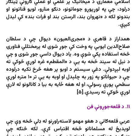
اسلامي معمارۍ د میخانیک پر علمي او عملي کارونې ټینګار
درلود، چې په لوړپوړو جوماتونو، دنګو منارو، لویو قناتونو او
بندونو لکه د «نهروان بند، الرستن بند او فرات بند» کې لیدل
کیږي.
همداراز د قاهرې د «مجری‌العیون» دیوال چې د سلطان
صلاح‌الدین ایوبي په وخت کې جوړ شوی له پرمختللي فناورۍ
څخه استفاده پکې شوې وه. یاد دیوال داسې جوړ شوی و چې
د نیل له سیند څخه به یې د «المقطم» غره لوړې څوکې ته
اوبه لېږدولې. دغې سیستم د اوبو پر هغه څرخ تکیه درلوده
چې د حیواناتو په زور به چلېدل او اوبه به یې تر ۱۰ متره لوړې
سطحې پورې رسولې، او له هغه ځایه به بیا د کانالونو له لارې
لوړې څوکې ته رسیدې.[۵]
۱۱. د قلعه‌جوړونې فن
عربي قلعه‌ګانې د هغو مهمو لاسته‌راوړنو له ډلې څخه وې چې
لویدیځ له مسلمانانو څخه اقتباس کړې. لکه څنګه چې