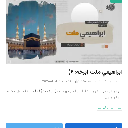
ابراهيمي ملت (برخه: ۶)
سه شنبه _4 _اگست _2026AH 4-8-2026AD
Views
18
ليکوال: میا نور آغا ابراهيمي ملت (برخه: ۶) (۵) د الله جل جلاله
لپاره یې…
نور یی ولوله