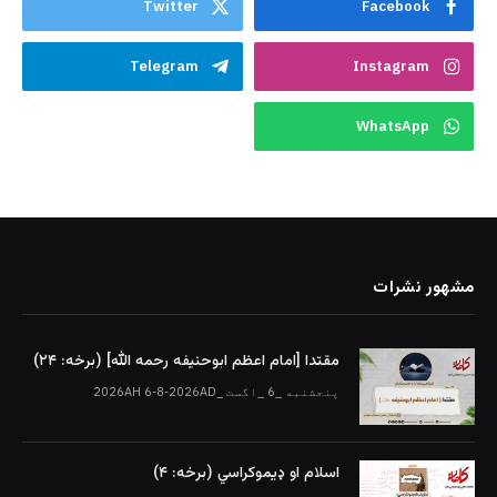
Twitter
Facebook
Telegram
Instagram
WhatsApp
مشهور نشرات
مقتدا [امام اعظم ابوحنیفه رحمه الله‎] (برخه: ۲۴)
پنجشنبه _6 _اگست _2026AH 6-8-2026AD
اسلام او ډیموکراسي (برخه: ۴)