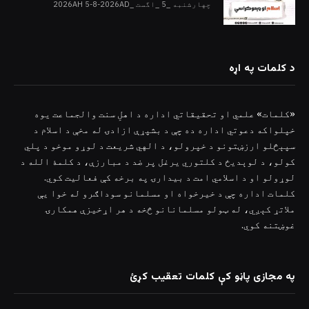
چهارشنبه _5 _اگست _2026AH 5-8-2026AD
د کلمات په اړه
«کلمات» علمي او تحقیقاتي اداره د اهلِ سنت والجماعت یوه
خپلواکه دعوتي اداره ده چې د بشپړې ازادۍ له مخې د اسلام د
سپېڅلو ارزښتونو د خپرولو، د الهي شریعت د لوړو موخو د پلي
کولو، د لوېدیځ د کلتوري یرغل پر ضد د مبارزې، د کلمۀ الله د
لوړولو او د اسلامي امت د بیدارۍ په برخه کې فعالیت کوي.
کلمات اداره چې د خیرخواه او مسلمانو سوداګرو له خوا یې
ملاتړ کېږي، له ټولو مسلمانانو څخه د هر اړخیزې همکارۍ
غوښتنه کوي.
په مجازی پاڼو کې کلمات تعقیب کړئ