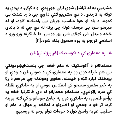
مشربیې به له تراشل شوي لرګي جوړېدې او د کړکۍ د پردې په
توګه به کارېدې. د دې مشربیو ګټې دا وې چې د رڼا شدت یې
کموه، د باد او هوا مناسب جریان یې رامنځته کاوه، او له
مېرمنو سره یې مرسته کوله چې پرته له دې چې له د باندې
څخه ولیدل شي کولای شي بهر ووینۍ. دا ځانګړنه ورو ورو د
اسلامي کورونو په یوه سمبول بدله شوه.[۲]
۵. په معمارۍ کې د آکوستیک (غږ پېژندنې) فن
مسلمانانو د آکوستیک له علم څخه چې بنسټ‌ايښودونکي
یې هم خپله دوی وو په معمارۍ کې د صوتي فن د ودې او
پرمختګ لپاره ګټه واخیسته. هغوی وموندله چې غږ هم د رڼا
په څېر مقعرو سطحو کې انعکاس مومي او په ځانګړي نقطه
کې سره راټولېږي. مسلمانو معمارانو له دې ځانګړتیا څخه په
پراخو فضاوو، په ځانګړي ډول په جامع جوماتونو کې ګټه پورته
کړه، تر څو د جمعې او اخترونو د لمانځه پر مهال د امام او
خطیب غږ په واضح ډول د جومات ټولو برخو ته ورسېږي.