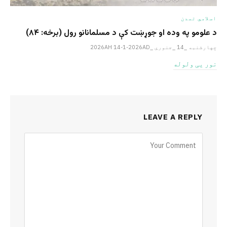
اسلامي تمدن
د علومو په وده او جوړښت کې د مسلمانانو رول (برخه: ۸۴)
چهارشنبه _14 _جنوري _2026AH 14-1-2026AD
نور یی ولوله
LEAVE A REPLY