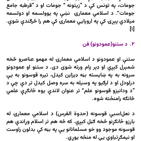
جومات، په تونس کې د “زیتونه ” جومات او د “قرطبه جامع
جومات”. د اسلامي معمارۍ نښې په یوولسمه او دولسمه
میلادي پېړۍ کې په اروپایي معمارۍ کې هم را څرګندې شوې.
[۱]
۲. د ستنو(عمودونو) فن
ستنې او عمودونو د اسلامي معمارۍ له مهمو عناصرو څخه
شمېرل کېږي او ډېر پام ورته شوی دی. د ستنو او عمودونو
سرونه به په ښایسته بڼه ډیزاین کیدل، تیره قوسونو به یې
درلودل او د لرګیو په وسیله به سره وصل کیدل تر دې چې د
“د ودانیزو قوسونو علم” تر عنوان لاندې یوه ځانګړې علمي
څانګه رامنځته شوه.
د نعل‌اسبي قوسونه (حدوة الفرس) د اسلامي معمارۍ له
بارزو ځانګړنو څخه ګڼل کېږي. که څه هم تر اسلام وړاندې هم
قوسونه موجود وو خو مسلمانانو یې په بڼه کې بدلون راوست
او نیمګړتیاوې یې له منځه یوړې.