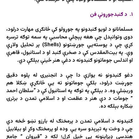
۱. د ګنبدجوړونې فن
مسلمانانو د لویو ګنبدونو په جوړولو کې ځانګړی مهارت درلود،
دوی وتوانېدل چې هغه پېچلي محاسبې په سمه توګه ترسره
کړي چې د پوسته‌يي جوړښتونو (Shells) پر تحلیل ولاړې
وې. په بیت‌المقدس کې د صخرې ګنبد او د استانبول، قاهرې
او اندلس جوماتونو ګنبدونه د دغې هنر ځینې بېلګې دي.
دغو ګنبدونو نه ‌يوازې دا چې د انجنیرۍ له پلوه دقیق
جوړښت درلود، بلکې جوماتونو ته یې ځانګړې ښکلا هم
وربښلې وه. د بېلګې په توګه په استانبول کې د “سلطان احمد
” جومات د دې هنر د عظمت او د اسلامي تمدن د برترۍ
ښکاره بېلګه ده.
ګنبدونه د اسلامي تمدن د پرمختګ له بارزو نښو څخه دي
چې د وخت په تېرېدو سره یې وده او پرمختګ وکړ او بیلابیل
هندسي ډیزاینونه یې خپل کړل؛ لکه د “قیروان ” جامع