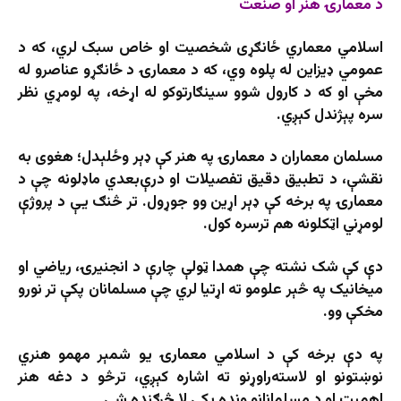
د معمارۍ هنر او صنعت
اسلامي معماري ځانګړی شخصیت او خاص سبک لري، که د
عمومي ډیزاین له پلوه وي، که د معمارۍ د ځانګړو عناصرو له
مخې او که د کارول شوو سینګارتوکو له اړخه، په لومړي نظر
سره پېژندل کېږي.
مسلمان معماران د معمارۍ په هنر کې ډېر وځلېدل؛ هغوی به
نقشې، د تطبیق دقیق تفصیلات او درې‌بعدي ماډلونه چې د
معمارۍ په برخه کې ډېر اړین وو جوړول. تر څنګ یې د پروژې
لومړني اټکلونه هم ترسره کول.
دې کې شک نشته چې همدا ټولې چارې د انجنیرۍ، ریاضي او
میخانیک په څېر علومو ته اړتیا لري چې مسلمانان پکې تر نورو
مخکې وو.
په دې برخه کې د اسلامي معمارۍ یو شمېر مهمو هنري
نوښتونو او لاسته‌راوړنو ته اشاره کېږي، ترڅو د دغه هنر
اهمیت او د مسلمانانو ونډه پکې لا څرګنده شي.