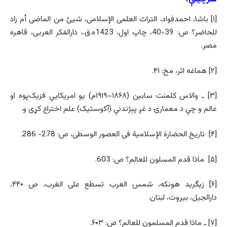
[۱] باشا، احمدفواد، التراث العلمی الإسلامی، شیئ من الماضی أم زاد
للحاضر؟ ص: 39-40، چاپ اول، 1423ه.ق.، دارالفکر العربی، قاهره
مصر.
[۲] هماغه اثر، مخ: ۴۱.
[۳] ـ والاس کلمنت سابین (۱۸۶۸–۱۹۱۹م) یو امریکایي فزیک‌پوه او
عالم و چې د معمارۍ د غږ پېژندنې (آکوستیک) علم اختراع کړی و.
[۴] تاریخ الحضارة الإسلامیة فی العصور الوسطی، ص: 278- 286.
[۵] ماذا قدم المسلون للعالم؟ ص: 603.
[۶] زیگرید هونکه، شمس العرب تسطع علی الغرب، ص ۴۴۰،
دارالجیل، بیروت، لبنان.
[۷] ـ ماذا قدم المسلمون للعالم؟ ص: ۶۰۳.