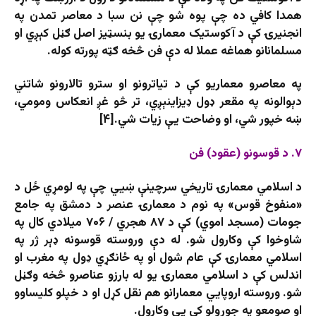
همدا کافي ده چې پوه شو چې نن سبا د معاصر تمدن په
انجنیرۍ کې د آکوستیک معمارۍ یو بنسټیز اصل ګڼل کېږي او
مسلمانانو هماغه عملا له دې فن څخه ګټه پورته کوله.
په معاصرو معماریو کې د تیاترونو او سترو تالارونو شاتني
دېوالونه په مقعر ډول ډیزاینېږي، تر څو غږ انعکاس ومومي،
ښه خپور شي، او وضاحت یې زیات شي.[۴]
۷. د قوسونو (عقود) فن
د اسلامي معمارۍ تاریخي سرچینې ښيي چې په لومړي ځل د
«منفوخ قوس» په نوم د معمارۍ عنصر د دمشق په جامع
جومات (مسجد اموي) کې د ۸۷ هجري / ۷۰۶ میلادي کال په
شاوخوا کې وکارول شو. له دې وروسته قوسونه ډېر ژر په
اسلامي معمارۍ کې عام شول او په ځانګړي ډول په مغرب او
اندلس کې د اسلامي معمارۍ یو له بارزو عناصرو څخه وګڼل
شو. وروسته اروپايي معمارانو هم نقل کړل او د خپلو کلیساوو
او صومعو په جوړولو کې یې وکارول.