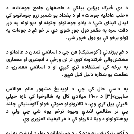
د دې ځیرک ډیزاین بېلګې د «اصفهان جامع جومات»، د
«حلب عادلیه جومات» او د بغداد یو شمېر زړو جوماتونو کې
لیدل کېدای شي؛ د یادو جوماتونو چتونه او دېوالونه په ډېر
دقت سره په مقعر ډول جوړ شوي دي تر څو غږ د جومات په
ټولو برخو کې یو ډول خپور شي.
د غږ پېژندنې (آکوستیک) فن چې د اسلامي تمدن د عالمانو د
مخکښ‌والي څرګندونه کوي تر نن ورځې د انجنيرۍ او معمارۍ
په برخه کې استتفاده ترې کیږي او د اسلامي معمارۍ د
عظمت یو ښکاره دلیل ګڼل کېږي.
په داسې حال کې چې د لویدیځ مشهور عالم «والاس
سابین»[۳] د ۱۹۰۰ میلادي کال په شااوخوا کې تازه خپلې
څېړنې پیل کړې وې، د تالارونو او صوتي خونو آکوستیکي چلند
یې تر مطالعې لاندې ونیوه ترڅو پوه شي چې ولې د
پوهنتونونو د وینا تالارونو کې د غږ کیفیت کمزوری وي
د آکوستیک فن په وده کې د مسلمانانو د رول د ارزښت په اړه