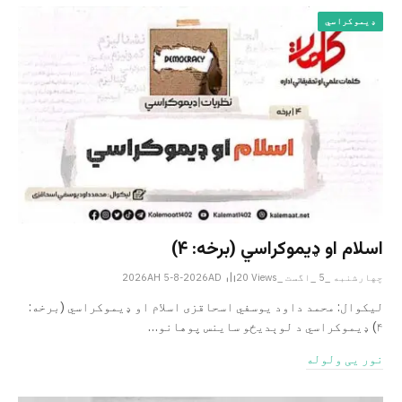
ډیموکراسي
اسلام او ډیموکراسي (برخه: ۴)
چهارشنبه _5 _اگست _2026AH 5-8-2026AD
Views
20
لیکوال: محمد داود یوسفي اسحاقزی اسلام او ډیموکراسي (برخه:
۴) ډیموکراسي د لوېدیځو ساینس پوهانو…
نور یی ولوله