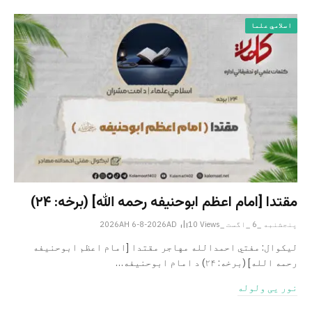
اسلامي علما
مقتدا [امام اعظم ابوحنیفه رحمه الله‎] (برخه: ۲۴)
پنجشنبه _6 _اگست _2026AH 6-8-2026AD
Views
10
لیکوال: مفتي احمدالله مهاجر مقتدا [امام اعظم ابوحنیفه
رحمه الله‎] (برخه: ۲۴) د امام ابوحنيفه…
نور یی ولوله