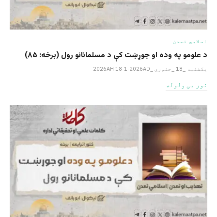
اسلامي تمدن
د علومو په وده او جوړښت کې د مسلمانانو رول (برخه: ۸۵)
یکشنبه _18 _جنوري _2026AH 18-1-2026AD
نور یی ولوله