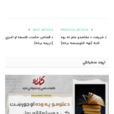
NEXT ARTICLE
PREVIOUS ARTICLE
د شریعت د مقاصدو علم ته یوه
د قصاص حکمت، فلسفه او اغېزې
کتنه (نهه څلوېښتمه برخه)
(دريمه برخه)
اړوند منځپانګې