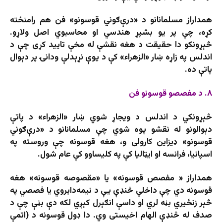
همداراز مسلمانانو د «درې‌ګوني قوسونو» فن هم رامنځته
کړه، چې پر یو بشپړ هندسي او محاسبوي اصل ولاړو.
څېړونکو دا حقیقت د هغه نقشې له مخې تایید کړی چې د
اندلس په زاړه ښار «الزهراء» کې د یوې نړېدلې ودانۍ پر دېوال
پاتې ده.
۸. د مفصصو قوسونو فن
څېړونکي د اندلس د ویجاړ شوي ښار «الزهراء» د پاتې
دېوالونو له نقشو پوه شوي چې مسلمانانو د «درې‌ګوني
قوسونو» ډیزاین کارولی و، هغه قوسونه چې وروسته په
اسپانیا، فرانسه او ایټالیا کې په کلیساوو کې عام شول.
همداراز « مفصص قوسونه» یا «مقصوصه قوسونه» هغه
قوسونه دي چې داخلي څنډې یې د نیمه‌دایروي یا فصصي په
څېر زنځیري بڼه لري او داسې انګېرل کېږي لکه دې بڼې چې د
صدف له څنډې الهام اخیستی وي. دا ډول قوسونه د (اتمې