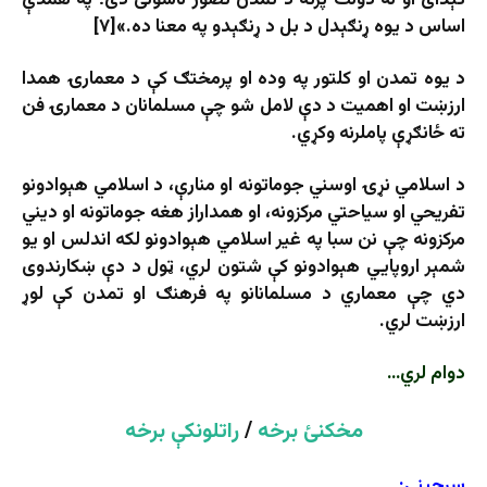
اساس د یوه ړنګېدل د بل د ړنګېدو په معنا ده.»[۷]
د یوه تمدن او کلتور په وده او پرمختګ کې د معمارۍ همدا
ارزښت او اهمیت د دې لامل شو چې مسلمانان د معمارۍ فن
ته ځانګړې پاملرنه وکړي.
د اسلامي نړۍ اوسني جوماتونه او منارې، د اسلامي هېوادونو
تفریحي او سیاحتي مرکزونه، او همداراز هغه جوماتونه او دیني
مرکزونه چې نن سبا په غیر اسلامي هېوادونو لکه اندلس او یو
شمېر اروپایي هېوادونو کې شتون لري، ټول د دې ښکارندوی
دي چې معماري د مسلمانانو په فرهنګ او تمدن کې لوړ
ارزښت لري.
دوام لري…
مخکنئ برخه
/
راتلونکې برخه
سرچینې: