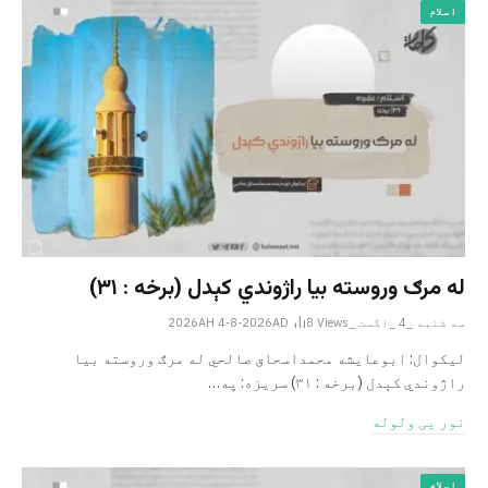
اسلام
له مرګ وروسته بیا راژوندي کېدل (برخه : ۳۱)
سه شنبه _4 _اگست _2026AH 4-8-2026AD
Views
8
لیکوال: ابوعایشه محمداسحاق صالحي له مرګ وروسته بیا
راژوندي کېدل (برخه : ۳۱) سریزه: په…
نور یی ولوله
اسلام