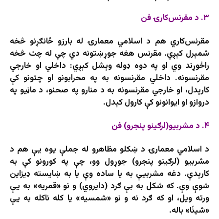
۳. د مقرنس‌کارۍ فن
مقرنس‌کاري هم د اسلامي معمارۍ له بارزو ځانګړنو څخه
شمېرل کېږي. مقرنس هغه جوړښتونه دي چې له چت څخه
راځوړند وي او په دوه ډوله وېشل کېږي: داخلي او خارجي
مقرنسونه. داخلي مقرنسونه به په محرابونو او چتونو کې
کارېدل، او خارجي مقرنسونه به د منارو په صحنو، د ماڼیو په
دروازو او ایوانونو کې کارول کېدل.
۴. د مشربیو(لرګینو پنجرو) فن
د اسلامي معمارۍ د ښکلو مظاهرو له جملې یوه یې هم د
مشربیو (لرګينو پنجرو) جوړول وو، چې په کورونو کې به
کارېدې. دغه مشربیې به یا ساده وې یا به ښایسته ډیزاین
شوې وې. که شکل به بې ګرد (دایروي) و نو «قمریه» به یې
ورته ویل، او که ګرد نه و نو «شمسیه» یا کله ناکله به یې
«شیئًا» باله.