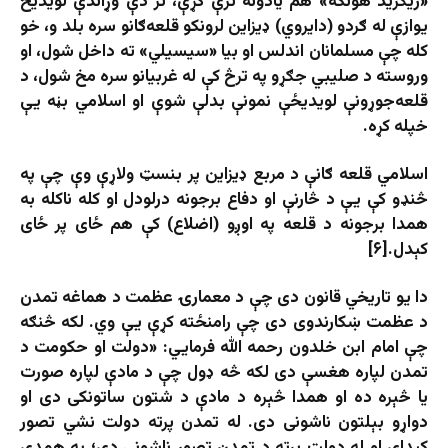
«زیګرید هونکه» هم یادونه ترې کړې، تر دې وړاندې لویدیځ
یوازې له ګردو (دایروي) ډیزاین لرونکو قلعه‌ګانو سره بلد و، خو
کله چې مسلمانان اندلس او بیا «سیسیلي» ته داخل شول، او
وروسته د صلیبي جګړو په ترڅ کې له غربیانو سره مخ شول، د
قلعه‌جوړونې لویدیځې نمونې بدلې شوې او اسلامي بڼه یې
خپله کړه.
اسلامي قلعه ګانې د مربع ډیزاین پر بنسټ ولاړې وې چې په
څنډو کې یې د څارنې او دفاع برجونه درلودل او کله ناکله به
همدا برجونه د قلعه په اوږو (اضلاع) کې هم ځای پر ځای
کېدل.[۶]
دا یو تاریخي قانون دی چې د معمارۍ عظمت د هماغه تمدن
د عظمت ښکارندوی دی چې رامنځته کړې یې وي. لکه څنګه
چې امام ابن خلدون رحمه الله فرمایي: «دولت او حکومت د
تمدن لپاره هغسې دی لکه څه ډول چې د مادې لپاره صورت
یا څېره ده او همدا څېره د مادې د شتون ساتونکی دی او
دواړو بېلتون ناشونی دی. له تمدن پرته دولت نشي تصور
کېدای او له دولت پرته د تمدن تصور ناشونی دی؛ په همدې