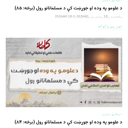
د علومو په وده او جوړښت کې د مسلمانانو رول (برخه: ۸۵)
یکشنبه _18 _جنوري _2026AH 18-1-2026AD
نور یی ولوله
اسلامي تمدن
د علومو په وده او جوړښت کې د مسلمانانو رول (برخه: ۸۴)