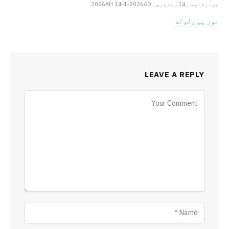
چهارشنبه _14 _جنوري _2026AH 14-1-2026AD
نور یی ولوله
LEAVE A REPLY