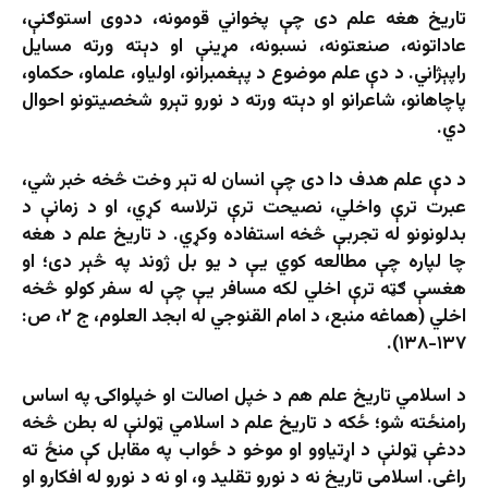
تاریخ هغه علم دی چې پخواني قومونه، ددوی استوګنې،
عاداتونه، صنعتونه، نسبونه، مړینې او دېته ورته مسایل
راپېژاني. د دې علم موضوع د پېغمبرانو، اولیاو، علماو، حکماو،
پاچاهانو، شاعرانو او دېته ورته د نورو تېرو شخصیتونو احوال
دي.
د دې علم هدف دا دی چې انسان له تېر وخت څخه خبر شي،
عبرت ترې واخلي، نصیحت ترې ترلاسه کړي، او د زمانې د
بدلونونو له تجربې څخه استفاده وکړي. د تاریخ علم د هغه
چا لپاره چې مطالعه کوي یې د یو بل ژوند په څېر دی؛ او
هغسې ګټه ترې اخلي لکه مسافر یې چې له سفر کولو څخه
اخلي (هماغه منبع، د امام القنوجي له ابجد العلوم، ج ۲، ص:
۱۳۷-۱۳۸).
د اسلامي تاریخ علم هم د خپل اصالت او خپلواکۍ په اساس
رامنځته شو؛ ځکه د تاریخ علم د اسلامي ټولنې له بطن څخه
ددغې ټولنې د اړتیاوو او موخو د ځواب په مقابل کې منځ ته
راغی. اسلامي تاریخ نه د نورو تقلید و، او نه د نورو له افکارو او