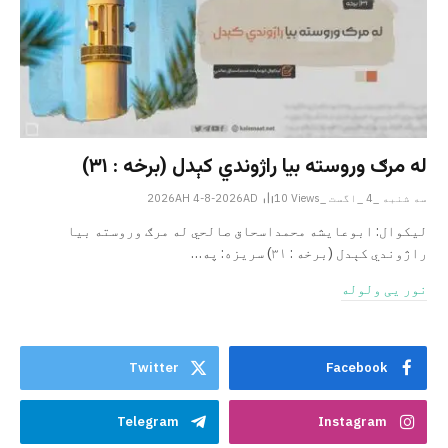
له مرګ وروسته بیا راژوندي کېدل (برخه : ۳۱)
سه شنبه _4 _اگست _2026AH 4-8-2026AD
Views
10
لیکوال: ابوعایشه محمداسحاق صالحي له مرګ وروسته بیا
راژوندي کېدل (برخه : ۳۱) سریزه: په…
نور یی ولوله
Twitter
Facebook
Telegram
Instagram