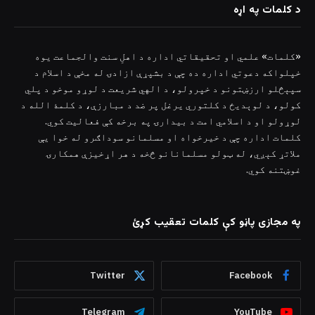
د کلمات په اړه
«کلمات» علمي او تحقیقاتي اداره د اهلِ سنت والجماعت یوه
خپلواکه دعوتي اداره ده چې د بشپړې ازادۍ له مخې د اسلام د
سپېڅلو ارزښتونو د خپرولو، د الهي شریعت د لوړو موخو د پلي
کولو، د لوېدیځ د کلتوري یرغل پر ضد د مبارزې، د کلمۀ الله د
لوړولو او د اسلامي امت د بیدارۍ په برخه کې فعالیت کوي.
کلمات اداره چې د خیرخواه او مسلمانو سوداګرو له خوا یې
ملاتړ کېږي، له ټولو مسلمانانو څخه د هر اړخیزې همکارۍ
غوښتنه کوي.
په مجازی پاڼو کې کلمات تعقیب کړئ
Twitter
Facebook
Telegram
YouTube