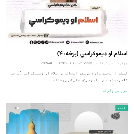
اسلام او ډیموکراسي (برخه: ۴)
چهارشنبه _5 _اگست _2026AH 5-8-2026AD
Views
24
لیکوال: محمد داود یوسفي اسحاقزی اسلام او ډیموکراسي (برخه:
۴) ډیموکراسي د لوېدیځو ساینس پوهانو…
نور یی ولوله
اسلام