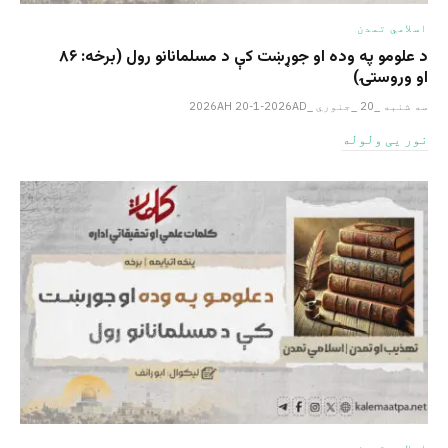
اسلامي تمدن
د علومو په وده او جوړښت کې د مسلمانانو رول (برخه: ۸۶
او وروستۍ)
سه شنبه _20 _جنوري _2026AH 20-1-2026AD
نور یی ولوله
اسلامي تمدن