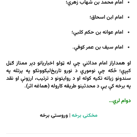
امام محمد بن شهاب زهري؛
امام ابن اسحاق؛
امام عوانه بن حکم کلبي؛
امام سیف بن عمر کوفي.
او همداراز امام مدائني چې له ټولو اخباریانو ډېر ممتاز ګڼل
کېږي؛ ځکه چې نوموړي د نورو تاریخ‌لیکوونکو په پرتله په
سندونو زیاته تکیه کوله او د روایتونو د ترتیب، ارزونې او نقد
په برخه کې یې د محدثینو طریقه‌ کاروله (هماغه اثر).
دوام لري…
مخکنۍ برخه
| وروستۍ برخه