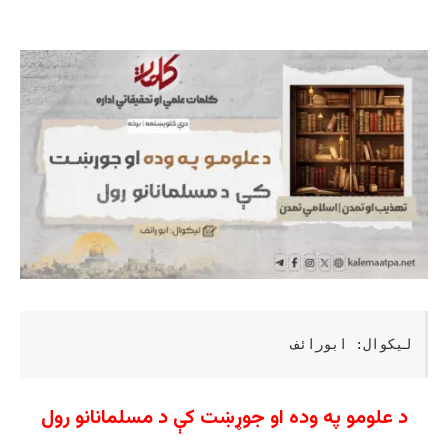
لیکوال: ابورائف
د علومو په وده او جوړښت کې د مسلمانانو رول