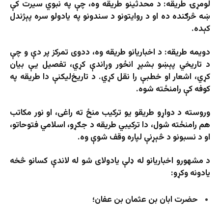
لومړۍ طریقه: د محدثینو طریقه وه، چې په نبوي سیرت کې
ښه څرګنده ده او د روایتونو د سندونو په یادولو سره پېژندل
کېده.
دویمه طریقه: د اخباریانو طریقه وه، ددوی تمرکز پر دې و چې
د تاریخي پېښو بشپړ انځور وړاندې کړي، تفصیل یې بیان
کړي، اشعار او خطبې را نقل کړي. د تاریخ‌لیکنې دا طریقه په
کوفه کې رامنځته شوه.
وروسته د دواړو طریقو یو ترکیب منځ ته راغی، او نور مکاتب
هم رامنځته شول، دا ترکیبي طریقه د جګړو، اسلامي فتوحاتو،
او د نسبونو د څېړنې لپاره وقف شوې وه.
د مشهورو اخباریانو له ډلې یادولای شو له لاندې کسانو څخه
یادونه وکړو:
حضرت ابان بن عثمان بن عفان؛