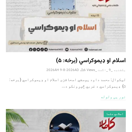
اسلام او ډیموکراسي (برخه: ۵)
یکشنبه _9 _اگست _2026AH 9-8-2026AD
Views
6
لیکوال: محمد داود یوسفي اسحاقزی اسلام او ډیموکراسي (برخه:
۵) ډیموکراسي د غربي څېړونکو د…
نور یی ولوله
اسلامي علما