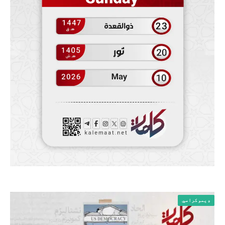
ډیموکراسي