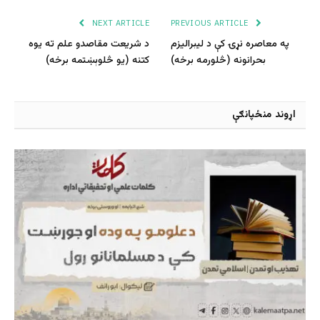
NEXT ARTICLE
PREVIOUS ARTICLE
په معاصره نړۍ کې د لیبرالیزم
د شریعت مقاصدو علم ته یوه
بحرانونه (څلورمه برخه)
کتنه (یو څلوېښتمه برخه)
اړوند منځپانګې