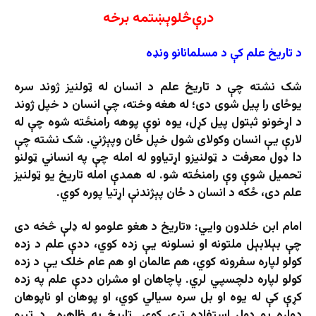
درې‌څلوېښتمه برخه
د تاریخ علم کې د مسلمانانو ونډه
شک نشته چې د تاریخ علم د انسان له ټولنیز ژوند سره
یوځای را پیل شوی دی؛ له هغه وخته، چې انسان د خپل ژوند
د اړخونو ثبتول پیل کړل، یوه نوې پوهه رامنځته شوه چې له
لارې یې انسان وکولای شول خپل ځان وپېژني. شک نشته چې
دا ډول معرفت د ټولنیزو اړتیاوو له امله چې په انساني ټولنو
تحمیل شوې وې رامنځته شو. له همدې امله تاریخ یو ټولنیز
علم دی، ځکه د انسان د ځان پېژندنې اړتیا پوره کوي.
امام ابن خلدون وايي: «تاریخ د هغو علومو له ډلې څخه دی
چې بېلابېل ملتونه او نسلونه یې زده کوي، ددې علم د زده
کولو لپاره سفرونه کوي، هم عالمان او هم عام خلک یې د زده
کولو لپاره دلچسپي لري. پاچاهان او مشران ددې علم په زده
کړې کې له یوه او بل سره سیالي کوي، او پوهان او ناپوهان
دواړه یو ډول استفاده ترې کوي. تاریخ په ظاهره د تېرو