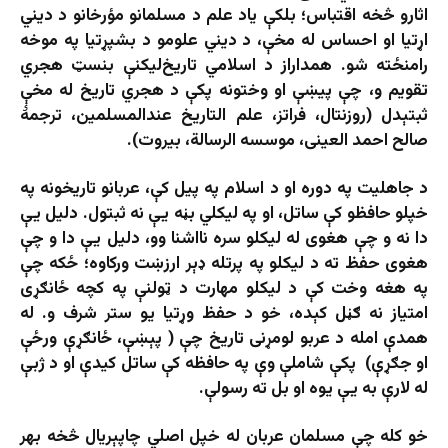
اثارو څخه اقتباس؛ بلکې یاد علم د مسلمانو مؤرخانو د ديني
اړتیا او احساس له مخې، د دیني علومو د بشپړتیا په موخه
رامنځته شو. همداراز د اسلامي تاریخ‌لیکنې بنسټ هجري
تقویم و، چې پیښې او وختونه پکې د هجري تاریخ له مخې
ثبتېدل (روزنتال، فراتز، علم التاریخ عندالمسلمین، ترجمهٔ
صالح احمد العینی، موسسه الرسالة، بیروت).
د جاهلیت په دوره او د اسلام په پیل کې، عربانو تاریخونه په
خپلو حافظو کې ساتل، او په لیکلي بڼه یې نه ثبتول. دلیل یې
دا نه و چې هغوی له لیکلو سره نااشنا وو، دلیل یې دا و چې
هغوی حفظ ته د لیکلو په پرتله ډېر ارزښت ورکاوه؛ ځکه چې
په هغه وخت کې د لیکلو مهارت د ټولنې په کچه ځانګړی
امتیاز نه ګڼل کېده، خو د حفظ وړتیا یو ستر شرف و. له
همدې امله د عربو لومړنی تاریخ چې ( پېښې، ځانګړې ورځې
او جګړې) پکې شاملې وې په حافظه کې ساتل کیدې او د ژبې
له لارې به یې یوه او بل ته رسولې.
خو کله چې مسلمان عربان له خپل اصلي چاپېریال څخه بهر