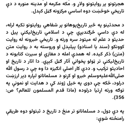
هجرتونو پر روایتونو ولاړ و. مکه مکرمه او مدینه منوره د دې
تاریخي خوځښت دوه اساسي مرکزونه ګڼل کېدل.
د محدثینو په څېر تاریخ‌پوهانو پر شفاهي روایتونو تکیه لرله،
له دې داسې څرګندیږي چې د اسلامي تاریخ‌لیکنې پیل د
حدیثو د علم له میتود سره ورته و. تاریخي خبرونه له روایت
کوونکو (سند یا اسنادو) پیلېدل او وروسته به د روایت متن
(متن) ذکر کیده. له همدې امله د مغازي او سیرت کتابونه د
تاریخ‌لیکنې تر ټولو پخواني آثار ګڼل کېږي. دا اثار د تاریخ او
احادیثو ترکیب و. ددې کار اصلي انګیزه دا وه چې د رسول الله
صلی‌الله‌علیه‌وسلم خبرو او کړنو د مسلمانانو لپاره ډېر ارزښت
درلود، ځکه چې دوی په خپل ژوند کې د هدایت او نمونې په
توګه ورته اړتیا درلوده (ماذا قدم المسلمون للعالم؟ ص:
356).
په دې ډول، د مسلمانانو تر منځ د تاریخ د ثبتولو دوه طریقې
رامنځته شوې: