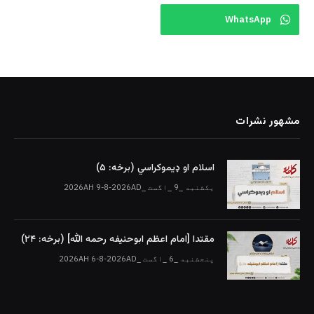
WhatsApp
مشهور نشرات
اسلام او ډیموکراسي (برخه: ۵)
یکشنبه _9 _اگست _2026AH 9-8-2026AD
مقتدا [امام اعظم ابوحنیفه رحمه الله‎] (برخه: ۲۴)
پنجشنبه _6 _اگست _2026AH 6-8-2026AD