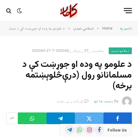
تاسو په
Home
»
اسلامي تمدن
»
د علومو په وده او جوړښت کې د مسلمانانو رول (درې‌څلوېښتمه برخه)
یکشنبه _27 _جولای _2025AH 27-7-2025AD
اسلامي تمدن
د علومو په وده او جوړښت کې د
مسلمانانو رول (درې‌څلوېښتمه
برخه)
By
محمد فاتح
څرگندونې نشته
Telegram
WhatsApp
Instagram
Facebook
Follow Us