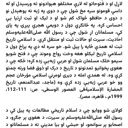
لاړل او د فتوحاتو له لارې مختلفو هېوادونو ته ورسېدل او له
داسې قومونو سره مخ شول چې د دوی په ژبه نه پوهېدل نو
د دوی د حافظو ځواک کم شو او د لیک او ثبت اړتیا یې
احساس کړه. په ځانګړي ډول د دویمې هجري پېړۍ په پای
کې، مسلمانان اړ شول چې د رسول الله صلی‌الله‌علیه‌وسلم
احادیث، سیرت او حالات ثبت او منتقل کړي. د اسلامي تاریخ
ثبت له همدې ځایه را پیل شو. خو سره له دې په پراخ ډول د
اسلامي تاریخ لیکلو هغه وخت رواج وموند چې د فتح شویو
سیمو خلک مسلمان شول او عربي ژبه‌یې زده کړه؛ ځکه چې د
هغوی پخوانیو تمدنونو د تاریخ د درک او ذوق فضا ورته چمتو
کړې وه. له همدې امله د ډیری لومړني اسلامي مؤرخان عجم
وو خو عربي ژبه‌یې زده کړې وه (ماجد، عبدالمنعم، تاریخ
الحضارة الإسلامیةفی العصور الوسطی، ص: 111-112،
1999م.، قاهره، مصر).
کولای شو ووایو چې د اسلام تاریخي مطالعات په پیل کې د
رسول الله صلی‌الله‌علیه‌وسلم پر سیرت، د هغوی پر جګړو، د
اصحابو پر سوانحو، او حبشې او بیا مدینې ته د مسلمانانو د