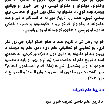
وختونو، دولتونو او ملتونو کیسې دي چې خبرې او ویناوې
ورسره وده کوي، د متلونو په شکل ویل کېږي او مجالس پرې
ښکلي کېږي. همداراز، تاریخ موږ ته د انسانانو د تېر وخت
حالتونه، د بدلونونو څرنګوالی، د حکومتونو پراختیا، د ځمکې
آبادۍ، او ورپسې د هغوی کوچېدنه او زوال راښيي.
خو په باطن کې د تاریخ علم د هغو خلکو لپاره چې ژور فکر
لري، یو تحلیلي او تحقیقي علم دی؛ ددې علم په مرسته د
پېښو بڼه او علتونه په دقیق ډول د درک وړ ګرځي. له همدې
امله د تاریخ علم له حکمت سره ژور تړاو لري، او باید د معتبرو
علومو له ډلې وشمېرل شي.» (ماذا قدم المسلمون للعالم؟
ص: ۳۵۴، د ابن خلدون له العبر و دیوان المبدأ و الخبر، ج ۱،
ص: ۳-۴).
د تاریخ علم تعریف
د تاریخ علم داسې تعریف شوی دی: