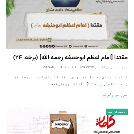
مقتدا [امام اعظم ابوحنیفه رحمه الله‎] (برخه: ۲۴)
پنجشنبه _6 _اگست _2026AH 6-8-2026AD
Views
20
لیکوال: مفتي احمدالله مهاجر مقتدا [امام اعظم ابوحنیفه
رحمه الله‎] (برخه: ۲۴) د امام ابوحنيفه…
نور یی ولوله
ډیموکراسي