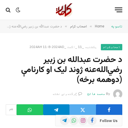
تاسو په
Home
»
اصحاب کرام
»
د حضرت عبدالله بن زبیر رضي‌الله‌عنه ژوند لیک او کارنامې (دوهمه برخه)
یکشنبه _11 _اگست _2024AH 11-8-2024AD
اصحاب کرام
د حضرت عبدالله بن زبیر
رضي‌الله‌عنه ژوند لیک او کارنامې
(دوهمه برخه)
By
محمد فاتح
څرگندونې نشته
Telegram
WhatsApp
Instagram
Facebook
Follow Us