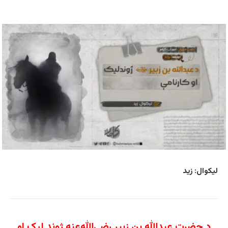
لیکوال: زید
د حضرت
عبدالله
بن
زبیر
رضي‌
الله‌
عنه
ژوند لیک او