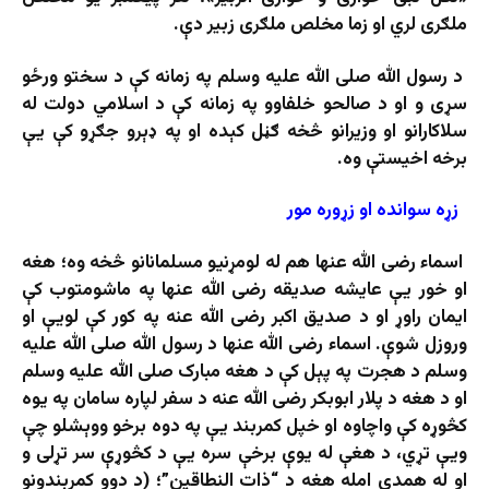
ملګری لري او زما مخلص ملګری زبیر دې.
د رسول الله صلی الله علیه وسلم په زمانه کې د سختو ورځو
سړی و او د صالحو خلفاوو په زمانه کې د اسلامي دولت له
سلاکارانو او وزیرانو څخه ګڼل کېده او په ډېرو جګړو کې یې
برخه اخیستې وه.
زړه
سوانده
او
زړ
ور
ه
مور
اسماء رضی الله عنها هم له لومړنیو مسلمانانو څخه وه؛ هغه
او خور یې عایشه صدیقه رضی الله عنها په ماشومتوب کې
ایمان راوړ او د صدیق اکبر رضی الله عنه په کور کې لویې او
وروزل شوې. اسماء رضی الله عنها د رسول الله صلی الله علیه
وسلم د هجرت په پېل کې د هغه مبارک صلی الله علیه وسلم
او د هغه د پلار ابوبکر رضی الله عنه د سفر لپاره سامان په یوه
کڅوړه کې واچاوه او خپل کمربند یې په دوه برخو ووېشلو چې
ویې تړي، د هغې له یوې برخې سره یې د کڅوړې سر تړلی و
او له همدې امله هغه د “ذات النطاقین”؛ (د دوو کمربندونو