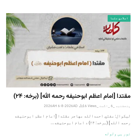
اسلامي علما
مقتدا [امام اعظم ابوحنیفه رحمه الله‎] (برخه: ۲۴)
پنجشنبه _6 _اگست _2026AH 6-8-2026AD
Views
16
لیکوال: مفتي احمدالله مهاجر مقتدا [امام اعظم ابوحنیفه
رحمه الله‎] (برخه: ۲۴) د امام ابوحنيفه…
نور یی ولوله