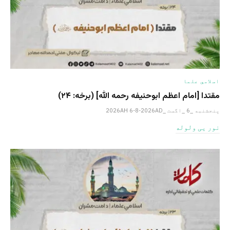
اسلامي علما
مقتدا [امام اعظم ابوحنیفه رحمه الله‎] (برخه: ۲۴)
پنجشنبه _6 _اگست _2026AH 6-8-2026AD
نور یی ولوله