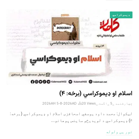
ډیموکراسي
اسلام او ډیموکراسي (برخه: ۴)
چهارشنبه _5 _اگست _2026AH 5-8-2026AD
Views
20
لیکوال: محمد داود یوسفي اسحاقزی اسلام او ډیموکراسي (برخه:
۴) ډیموکراسي د لوېدیځو ساینس پوهانو…
نور یی ولوله