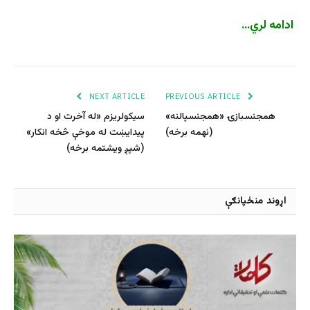
ادامه لري…
NEXT ARTICLE
PREVIOUS ARTICLE
همجنسبازۍ «همجنسپالنه»
سیکولریزم «له آخرت او د
(نهمه برخه)
پیدایښت له موخې څخه انکار»
(شپږ ویشتمه برخه)
اړوند منځپانګې