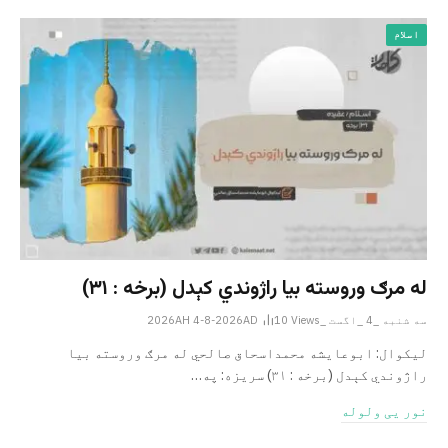
اسلام
له مرګ وروسته بیا راژوندي کېدل (برخه : ۳۱)
سه شنبه _4 _اگست _2026AH 4-8-2026AD
Views
10
لیکوال: ابوعایشه محمداسحاق صالحي له مرګ وروسته بیا
راژوندي کېدل (برخه : ۳۱) سریزه: په…
نور یی ولوله