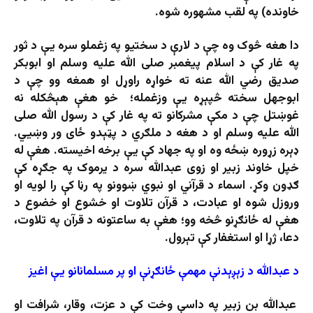
خاونده) په لقب مشهوره شوه.
دا هغه څوک وه چې د لارې د سختیو په زغملو سره یې د ثور
په غار کې د اسلام پیغمبر صلی الله علیه وسلم او ابوبکر
صدیق رضي الله عنه ته خواړه راوړل او همغه وو چې د
ابوجهل سخته څپېړه یې وزغمله؛ خو هغې هېڅکله نه
غوښتل چې د مکې مشرکانو ته په غار کې د رسول الله صلی
الله علیه وسلم او د هغه د ملګري د پټېدو ځای ور وښیي.
ډېره زړوره ښځه وه او په جهاد کې یې برخه اخیسته. هغې له
خپل خاوند زبیر او زوی عبدالله سره د یرموک په جګړه کې
ګډون وکړ. اسماء د قرآني او نبوي ښوونو په رڼا کې را لویه او
وروزل شوه او عبادت، د قرآن تلاوت او خشوع او خضوع د
هغې له ځانګړنو څخه وو؛ هغې به ساعتونه د قرآن په تلاوت،
دعا، ژړا او استغفار کې تېرول.
د
عبدالله
د
زېږېدنې
مهمې
ځانګړنې
او
پر
مسلمانانو
یې
اغیز
عبدالله بن زبیر په داسې وخت کې د عزت، وقار، شرافت او