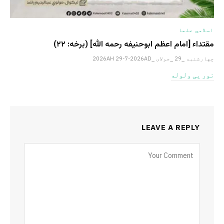
اسلامي علما
مقتداء [امام اعظم ابوحنیفه رحمه الله‎] (برخه: ۲۲)
چهارشنبه _29 _جولای _2026AH 29-7-2026AD
نور یی ولوله
LEAVE A REPLY