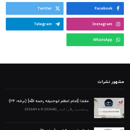
Twitter
Facebook
Telegram
Instagram
WhatsApp
مشهور نشرات
مقتدا [امام اعظم ابوحنیفه رحمه الله‎] (برخه: ۲۴)
پنجشنبه _6 _اگست _2026AH 6-8-2026AD