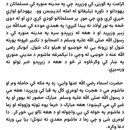
کرامت په کورنۍ کې وزېږېد چې په مدینه منوره کې مسلمانان د
یهودانو د ناوړه تبلیغاتو له امله اندېښمن وو. یهودانو اوازې
خپرې کړې وې چې موږ پر مسلمانانو کوډې کړي دي او له دوی
څخه به نور اولاد نه پیدا کیږي؛ په همدې موده کې عبدالله بن
زبیر وزېږېد او د هغه له زېږېدو سره په مدینه منوره کې د
رسول الله صلی الله علیه وسلم د اصحابو د تکبیر غږونه پورته
شول او زړونه یې له خوښیو او هیلو ډک شول. ابوبکر رضی
الله عنه د خوښۍ له وجې دا نېکمرغه ماشوم د مدینې منورې
په ښار کې وګرځاوه تر څو د هغه د زېږېدو خبر ټولو ته
ورسیږي.
حضرت اسماء رضي الله عنها وايي: زه په مکه کې حامله وم او
ماشوم مې د هجرت په لومړي کال په قبا کې وزېږېد؛ هغه مې
د رسول الله صلی الله علیه وسلم مبارک حضور ته یووړ او په
غیږ کې مې کېښود؛ هغه مبارک د خرما یوه ټوټه وژووله او زما
د ماشوم په خوله کې یې واچوله او د هغه تالو یې خوږ کړ. دا
لومړی شی و چې زما د ماشوم معدې ته ننوتل؛ بيا يې ورته
دعا وکړه.