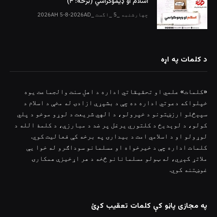
اسلام او ډیموکراسي (برخه: ۴)
چهارشنبه _5 _اگست _2026AH 5-8-2026AD
د کلمات په اړه
«کلمات» علمي او تحقیقاتي اداره د اهلِ سنت والجماعت یوه
خپلواکه دعوتي اداره ده چې د بشپړې ازادۍ له مخې د اسلام د
سپېڅلو ارزښتونو د خپرولو، د الهي شریعت د لوړو موخو د پلي
کولو، د لوېدیځ د کلتوري یرغل پر ضد د مبارزې، د کلمۀ الله د
لوړولو او د اسلامي امت د بیدارۍ په برخه کې فعالیت کوي.
کلمات اداره چې د خیرخواه او مسلمانو سوداګرو له خوا یې
ملاتړ کېږي، له ټولو مسلمانانو څخه د هر اړخیزې همکارۍ
غوښتنه کوي.
په مجازی پاڼو کې کلمات تعقیب کړئ