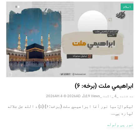
اسلام
ابراهيمي ملت (برخه: ۶)
سه شنبه _4 _اگست _2026AH 4-8-2026AD
Views
19
ليکوال: میا نور آغا ابراهيمي ملت (برخه: ۶) (۵) د الله جل جلاله
لپاره یې…
نور یی ولوله