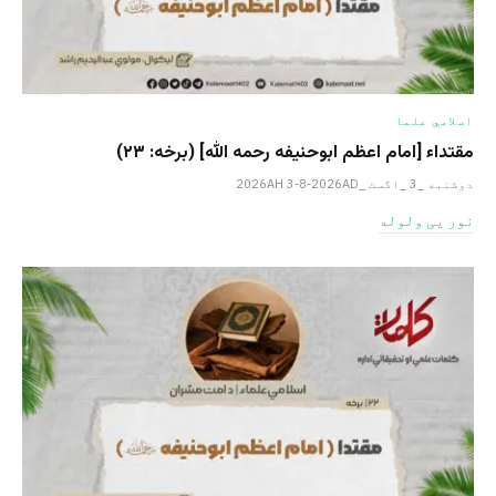
اسلامي علما
مقتداء [امام اعظم ابوحنیفه رحمه الله‎] (برخه: ۲۳)
دوشنبه _3 _اگست _2026AH 3-8-2026AD
نور یی ولوله