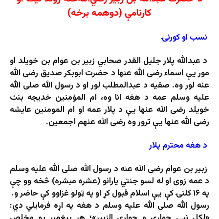
کارنامې
(دوهمه برخه)
نسب
او
کورنۍ
د عبدالله پلار جلیل القدر صحابي زبیر بن عوام بن خویلد او
مور یې اسماء رضی الله عنها د حضرت ابوبکر صدیق رضی الله
عنه لور وه. صفیه د عبدالمطلب لور او د رسول الله صلی الله
علیه وسلم عمه د هغه انا وه، ام المؤمنین خدیجه بنت
خویلد رضی الله عنها یې د پلار عمه او ام المومنین عایشه
رضی الله عنها یې ترور وه رضی الله عنهم اجمعین.
د
هغه
محترم
پلار
زبیر بن عوام رضی الله عنه د رسول الله صلی الله علیه وسلم
د عمه زوی او له لسو جنتي یارانو (عشره مبشره) څخه وو چې
په ۱۶ کلنۍ کې یې اسلام قبول کړ او په ټولو غزاوو کې حاضر و.
رسول الله صلى الله عليه وسلم د هغه په ​​اړه فرمايلي دي:
«لکل نبی حواری و حواری الزبیر»؛ هر پیغمبر یو مخلص