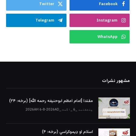
Twitter
Facebook
Telegram
Instagram
WhatsApp
مشهور نشرات
مقتدا [امام اعظم ابوحنیفه رحمه الله‎] (برخه: ۲۴)
پنجشنبه _6 _اگست _2026AH 6-8-2026AD
اسلام او ډیموکراسي (برخه: ۴)