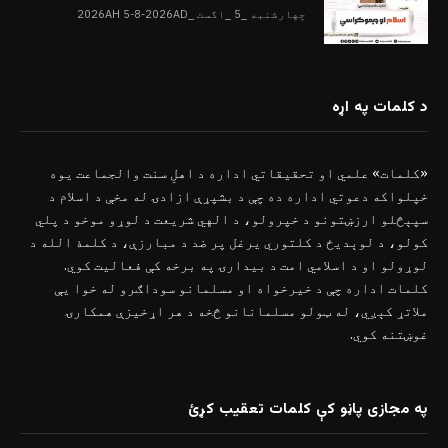
چهارشنبه _5 _اگست _2026AH 5-8-2026AD
د کلمات په اړه
«کلمات» علمي او تحقیقاتي اداره د اهلِ سنت والجماعت یوه
خپلواکه دعوتي اداره ده چې د بشپړې ازادۍ له مخې د اسلام د
سپېڅلو ارزښتونو د خپرولو، د الهي شریعت د لوړو موخو د پلي
کولو، د لوېدیځ د کلتوري یرغل پر ضد د مبارزې، د کلمۀ الله د
لوړولو او د اسلامي امت د بیدارۍ په برخه کې فعالیت کوي.
کلمات اداره چې د خیرخواه او مسلمانو سوداګرو له خوا یې
ملاتړ کېږي، له ټولو مسلمانانو څخه د هر اړخیزې همکارۍ
غوښتنه کوي.
په مجازی پاڼو کې کلمات تعقیب کړئ