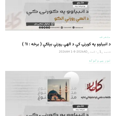
متفرقه
د انبیاوو په کورنۍ کې د الهي روزنې بېلګې ( برخه : ٦١ )
شنبه _1 _اگست _2026AH 1-8-2026AD
نور یی ولوله