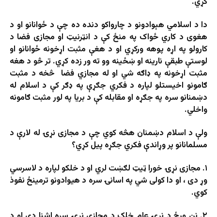
کړي.
دا د اسلامي هېوادونو د چارواکو دنده ده چې د ځوانانو او د
هغوی د کاري ځواک په منځ کې د انټرنیټ او مجازی فضا د
کارولو په اړه پوهه ورکړي او د هغې مثبت اړخونه ځوانانو او
لوستې طبقې نارینه او ښځینه وو ته ور زده کړي. تر څو د هغه
مثبت اړخونه په ډاګه شي او له مجازي فضا څخه د مثبت
ګامونو اخیستلو لپاره د فکري جګړې په ډګر کې د اسلام له
دښمنانو سره په جګړه او مقابله کې د بریا په لور مثبت ګامونه
واخلي.
ولې د اسلام دښمنان هڅه کوي چې د مجازی نړۍ له لارې د
مسلمانانو پر وړاندې فکري جګړه پیل کړي؟
۱. مجازی نړۍ خورا ټیټ لګښت لري او د خلکو لپاره د لاسرسي
وړ دی ، او دا کولی شي په اسانۍ سره د هیوادونو ترمینځ نفوذ
کوي.
۲. نن ورځ د نړۍ عام خلک د مجازی نړۍ سره اشنا دي او د