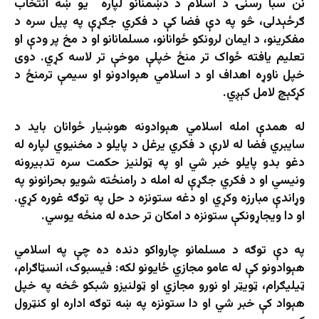
نن سبا رسنۍ د اسلام د دښمنانو لپاره یو ښه انتخاب
ګرځېدلی، څو په دې فضا کې د فکري جګړې په پیل سره د
مفکرینو، د ایمان لرونکو ځوانانو، مسلمانانو او د مخ پر ودې او
تعلیم یافته ځواک تر منځ خپلې موخې تر لاسه کړي. دوی
خپل ناوړه اهداف او د اسلامي هېوادونو او سيمې ترمنځ د
کړکېچ لامل کېږي.
له همدې امله اسلامي هېوادونه هوښيار ځوانان بايد د
سايبري فضا له لارې د فکري يرغل د پايلو د مخنيوي لپاره له
دغو بدو پايلو خبر شي او په ټولنيز حکمت سره تدبيرونه
ونيسي او د فکري جګړې له امله د رامنځته شويو بحرانونو په
وړاندې مبارزه وکړي او دغه ستونزه د حل په توګه غوره کړي.
او دا ویجاړونکې ستونزه د امکان تر حده له منځه یوسي.
په دې توګه د مسلمانو چارواکو دنده ده چې په اسلامي
هېوادونو کې له عامو مجازي ځایونو لکه: فیسبوک، انسټاګرام،
ټیلیګرام، ټویټر او نورو مجازي او ټولنیزو شبکو څخه په خپل
هېواد کې خبر شي او دا ستونزه په ښه توګه اداره او کنټرول