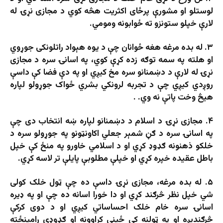
لوستلو او مشورې پرځای اکثریت هڅه کوي د مجازی نړۍ له
لارې خپلو ستونزو ته ځوابونه ومومي.
۳. له بده مرغه هغه ځوانان چې د یوه هېواد راتلونکی جوړوي
او هلته په سمه توګه زده کړې کوي، په اسانۍ سره د مجازی
نړۍ له لارې د دښمنانو سره مخ کیږي او په دې فضا کې داسې
روږدي کیږي چې د تجربه لرونکي بشري ځواک جوړولو لپاره
هیڅ وخت پاتې نه وي. .
۴. مجازی نړۍ د اسلام د دښمنانو لپاره ښه انتخاب دی چې
په اسانۍ سره د ګڼ شمېر جعلي اکاونټونو په جوړولو سره د
خلکو ذهنونه ګډوډ کړي او د اسلامي خاورو په منځ کې خپل
باطل عقيده خپره کړي او خپلې مطلوبې پايلې تر لاسه کړي.
۵. له بده مرغه، مجازی نړۍ داسې ده چې ټول خلک کولی
شي خپل نظر څرګند کړي او دا خورا اسانه ده چې او په ډیره
اسانۍ سره خام خلک احساساتي کیږي او د دوی کرکې
څرګنديږه او په ټولنه کې ځینې کړاوونه او ګډوډي رامینځته