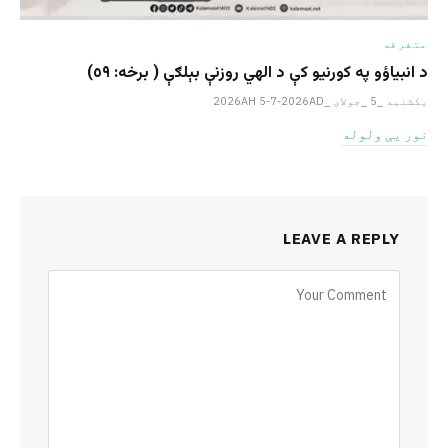
متفرقه
د انبیاؤو په کورنیو کې د الهي روزنې بېلګې ( برخه: ٥٩)
یکشنبه _5 _جولای _2026AH 5-7-2026AD
نور یی ولوله
LEAVE A REPLY