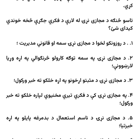
کړي.
تاسو څنګه د مجازی نړۍ له لارې د فکري جګړې څخه خوندي
کیدای شئ؟
۱. . د روزونکو لخوا د مجازی نړۍ سمه او قانوني مدیریت ؛
۲. د مجازی نړۍ په سمه توګه کارولو څرنګوالي په اړه وړیا
لارښوونې؛
۳. د مجازی نړۍ د مثبتو اړخونو په اړه خلکو ته خبر ورکول؛
۴. په مجازی نړۍ کې د فکري تیري مخنیوي لپاره خلکو ته خبر
ورکول؛
۵. د مجازی نړۍ د ناسم استعمال د بدمرغه پایلو په اړه
خبرتیا؛