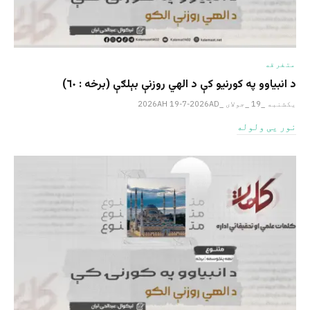
متفرقه
د انبیاوو په کورنیو کې د الهي روزنې بېلګې (برخه : ٦٠)
یکشنبه _19 _جولای _2026AH 19-7-2026AD
نور یی ولوله