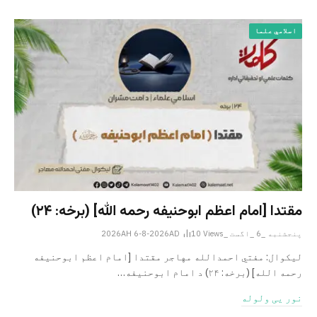
اسلامي علما
مقتدا [امام اعظم ابوحنیفه رحمه الله‎] (برخه: ۲۴)
پنجشنبه _6 _اگست _2026AH 6-8-2026AD
Views
10
لیکوال: مفتي احمدالله مهاجر مقتدا [امام اعظم ابوحنیفه
رحمه الله‎] (برخه: ۲۴) د امام ابوحنيفه…
نور یی ولوله