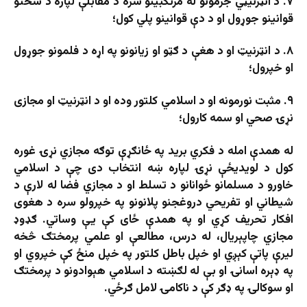
۷. د انټرنیټي جرمونو له مرتکبینو سره د مقابلې لپاره د سختو
قوانینو جوړول او د دې قوانینو پلي کول؛
۸. د انټرنیټ او د هغې د ګټو او زیانونو په اړه د فلمونو جوړول
او خپرول؛
۹. مثبت نورمونه او د اسلامي کلتور وده او د انټرنیټ او مجازی
نړۍ صحي او سمه کارول؛
له همدې امله د فکري برید په ځانګړې توګه مجازي نړۍ غوره
کول د لویدیځې نړۍ لپاره ښه انتخاب دی چې د اسلامي
خاورو د مسلمانو ځوانانو د تسلط او د مجازي فضا له لارې د
شیطاني او تفریحي دروغجنو پلانونو په خپرولو سره د هغوی
افکار تحریف کړي او په همدې ځای کې یې وساتي. ګډوډ
مجازي چاپېریال، له درس، مطالعې او علمي پرمختګ څخه
لیرې پاتې کېږي او خپل باطل کلتور په خپل منځ کې خپروي او
په ډېره اسانۍ او بې له لګښته د اسلامي هېوادونو د پرمختګ
او سوکالۍ په ډګر کې د ناکامۍ لامل ګرځي.