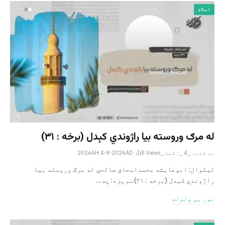
اسلام
له مرګ وروسته بیا راژوندي کېدل (برخه : ۳۱)
سه شنبه _4 _اگست _2026AH 4-8-2026AD
Views
8
لیکوال: ابوعایشه محمداسحاق صالحي له مرګ وروسته بیا
راژوندي کېدل (برخه : ۳۱) سریزه: په…
نور یی ولوله