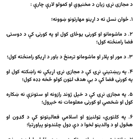
د مجازی نړۍ زیان د مخنیوي او کمولو لارې چارې :
۱. ځوان نسل ته د اړینو مهارتونو ښوونه؛
۲. د ماشومانو او کورنۍ یوځای کول او په کورنۍ کې د دوستۍ
فضا رامنځته کول؛
۳. د مور او پلار او ماشومانو ترمنځ د باور د اړیکو رامنځته کول؛
۴. په ریښتیني نړۍ کې د مجازی نړۍ اړیکې نه راښکته کول او
په کورنۍ فضا کې د بې هدف لټون کولو څخه ډډه کول؛
۵. په مجازی نړۍ کې د خپل ژوند رازونه او ستونزې نه ښکاره
کول او شخصي او کورنۍ معلومات نه خپرول؛
۶. په کلتوري، ټولنیزو او اسلامي فعالیتونو کې د ګډون او
هڅول او د والدینو لخوا د دې ډول چلندونو پیاوړتیا؛