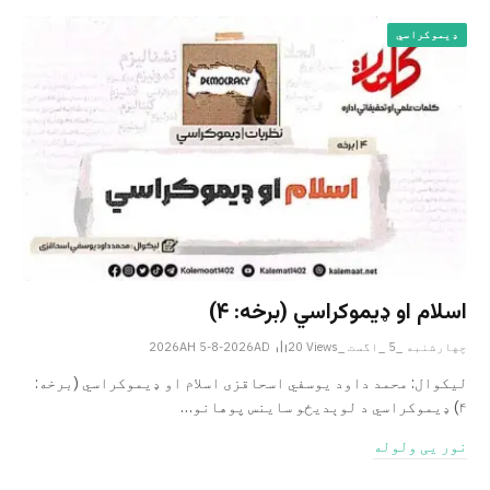
ډیموکراسي
اسلام او ډیموکراسي (برخه: ۴)
چهارشنبه _5 _اگست _2026AH 5-8-2026AD
Views
20
لیکوال: محمد داود یوسفي اسحاقزی اسلام او ډیموکراسي (برخه:
۴) ډیموکراسي د لوېدیځو ساینس پوهانو…
نور یی ولوله