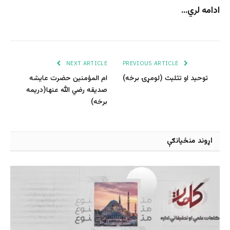
ادامه لري…
NEXT ARTICLE
PREVIOUS ARTICLE
توحید او تثلیث (لومړۍ برخه)
ام المؤمنین حضرت عایشه
صدیقه رضي الله عنها(دریمه
برخه)
اړوند منځپانګې