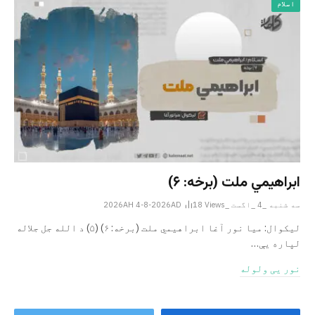
اسلام
ابراهيمي ملت (برخه: ۶)
سه شنبه _4 _اگست _2026AH 4-8-2026AD
Views
18
ليکوال: میا نور آغا ابراهيمي ملت (برخه: ۶) (۵) د الله جل جلاله
لپاره یې…
نور یی ولوله