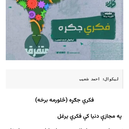
لیکوال: احمد شعیب
فکري جګړه (څلورمه برخه)
په مجازې دنيا کې فکري یرغل