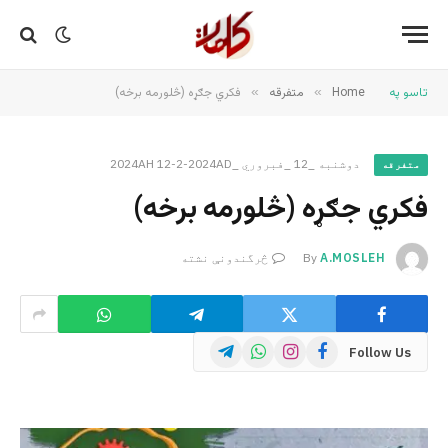
تاسو په
Home
»
متفرقه
»
فکري جګړه (څلورمه برخه)
دوشنبه _12 _فبروري _2024AH 12-2-2024AD
متفرقه
فکري جګړه (څلورمه برخه)
A.MOSLEH
By
څرگندونې نشته
Telegram
WhatsApp
Instagram
Facebook
Follow Us