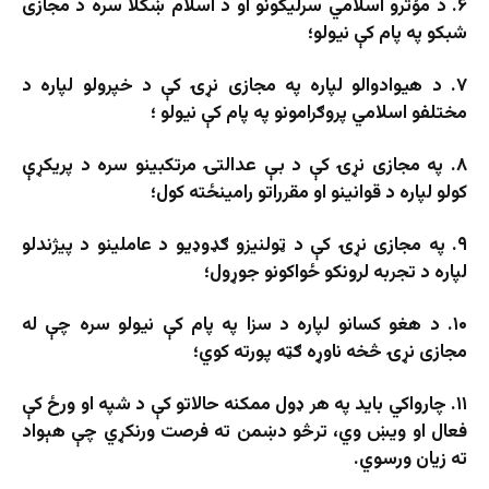
۶. د مؤثرو اسلامي سرلیکونو او د اسلام ښکلا سره د مجازی
شبکو په پام کې نیولو؛
۷. د هیوادوالو لپاره په مجازی نړۍ کې د خپرولو لپاره د
مختلفو اسلامي پروګرامونو په پام کې نیولو ؛
۸. په مجازی نړۍ کې د بې عدالتۍ مرتکبینو سره د پریکړې
کولو لپاره د قوانینو او مقرراتو رامینځته کول؛
۹. په مجازی نړۍ کې د ټولنیزو ګډوډیو د عاملینو د پیژندلو
لپاره د تجربه لرونکو ځواکونو جوړول؛
۱۰. د هغو کسانو لپاره د سزا په پام کې نیولو سره چې له
مجازی نړۍ څخه ناوړه ګټه پورته کوي؛
۱۱. چارواکي باید په هر ډول ممکنه حالاتو کې د شپه او ورځ کې
فعال او ویښ وي، ترڅو دښمن ته فرصت ورنکړي چې هېواد
ته زیان ورسوي.