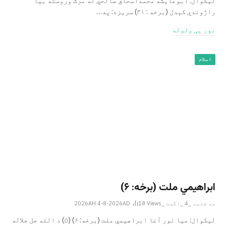
لیکوال: ابوعایشه محمداسحاق صالحي له مرګ وروسته بیا
راژوندي کېدل (برخه : ۳۱) سریزه: په…
نور یی ولوله
اسلام
ابراهيمي ملت (برخه: ۶)
سه شنبه _4 _اگست _2026AH 4-8-2026AD
Views
18
ليکوال: میا نور آغا ابراهيمي ملت (برخه: ۶) (۵) د الله جل جلاله