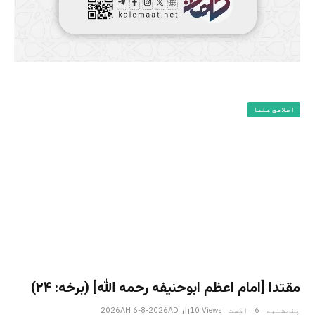
اسلامي علما
مقتدا [امام اعظم ابوحنیفه رحمه الله‎] (برخه: ۲۴)
پنجشنبه _6 _اگست _2026AH 6-8-2026AD
Views
10