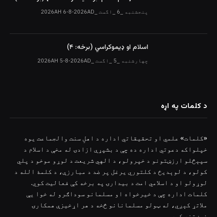
پنجشنبه _6 _اگست _2026AH 6-8-2026AD
اسلام او ډیموکراسي (برخه: ۴)
چهارشنبه _5 _اگست _2026AH 5-8-2026AD
د کلمات په اړه
«کلمات» علمي او تحقیقاتي اداره د اهلِ سنت والجماعت یوه
خپلواکه دعوتي اداره ده چې د بشپړې ازادۍ له مخې د اسلام د
سپېڅلو ارزښتونو د خپرولو، د الهي شریعت د لوړو موخو د پلي
کولو، د لوېدیځ د کلتوري یرغل پر ضد د مبارزې، د کلمۀ الله د
لوړولو او د اسلامي امت د بیدارۍ په برخه کې فعالیت کوي.
کلمات اداره چې د خیرخواه او مسلمانو سوداګرو له خوا یې
ملاتړ کېږي، له ټولو مسلمانانو څخه د هر اړخیزې همکارۍ
غوښتنه کوي.