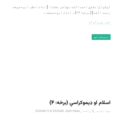
لیکوال: مفتي احمدالله مهاجر مقتدا [امام اعظم ابوحنیفه
رحمه الله‎] (برخه: ۲۴) د امام ابوحنيفه…
نور یی ولوله
ډیموکراسي
اسلام او ډیموکراسي (برخه: ۴)
چهارشنبه _5 _اگست _2026AH 5-8-2026AD
Views
20