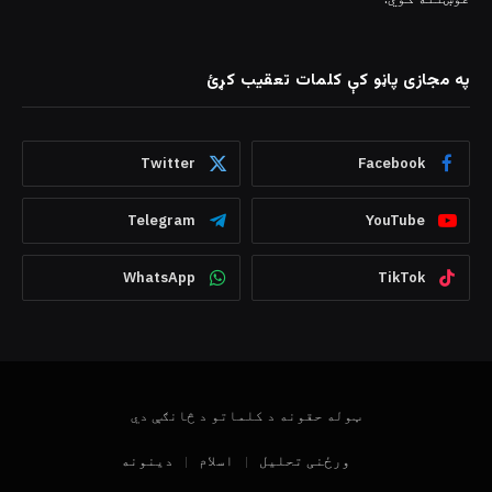
په مجازی پاڼو کې کلمات تعقیب کړئ
Twitter
Facebook
Telegram
YouTube
WhatsApp
TikTok
ټوله حقونه د کلماتو د څانګې دي
ورځنی تحلیل
اسلام
دینونه