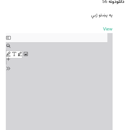
دانلود‌ونه
56
په پښتو ژبې
View
Skip
to
PDF
content