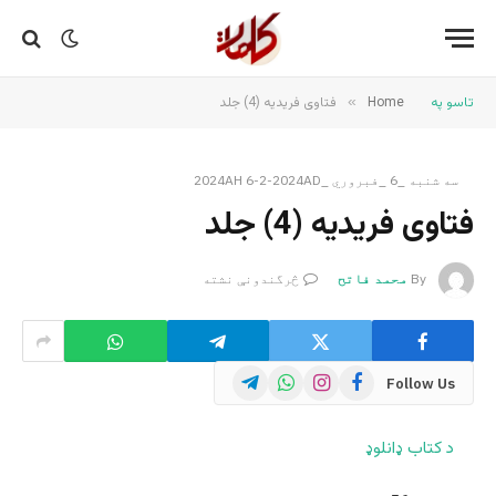
تاسو په
Home
»
فتاوی فریدیه (4) جلد
سه شنبه _6 _فبروري _2024AH 6-2-2024AD
فتاوی فریدیه (4) جلد
By
محمد فاتح
څرگندونې نشته
Telegram
WhatsApp
Instagram
Facebook
Follow Us
د کتاب ډانلوډ