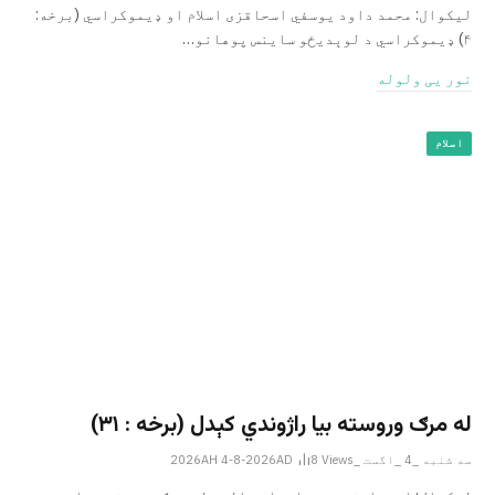
لیکوال: محمد داود یوسفي اسحاقزی اسلام او ډیموکراسي (برخه:
۴) ډیموکراسي د لوېدیځو ساینس پوهانو…
نور یی ولوله
اسلام
له مرګ وروسته بیا راژوندي کېدل (برخه : ۳۱)
سه شنبه _4 _اگست _2026AH 4-8-2026AD
Views
8