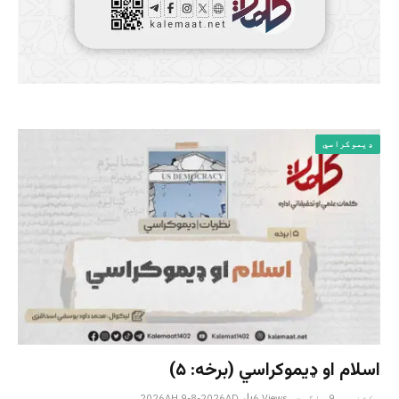
ډیموکراسي
اسلام او ډیموکراسي (برخه: ۵)
یکشنبه _9 _اگست _2026AH 9-8-2026AD
Views
6