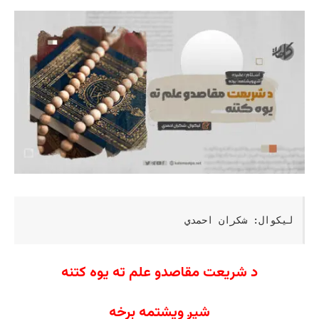
لیکوال: شکران احمدي
د شریعت مقاصدو علم ته يوه کتنه
شپږ ويشتمه برخه