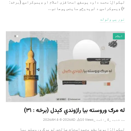
لیکوال: محمد داود یوسفي اسحاقزی اسلام او ډیموکراسي (برخه:
۴) ډیموکراسي د لوېدیځو ساینس پوهانو…
نور یی ولوله
اسلام
له مرګ وروسته بیا راژوندي کېدل (برخه : ۳۱)
سه شنبه _4 _اگست _2026AH 4-8-2026AD
Views
10
لیکوال: ابوعایشه محمداسحاق صالحي له مرګ وروسته بیا