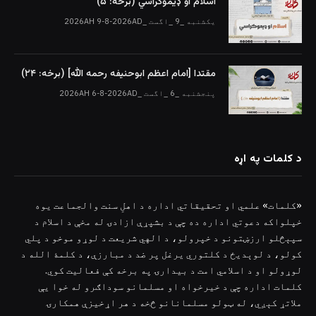
اسلام او ډیموکراسي (برخه: ۵)
یکشنبه _9 _اگست _2026AH 9-8-2026AD
مقتدا [امام اعظم ابوحنیفه رحمه الله‎] (برخه: ۲۴)
پنجشنبه _6 _اگست _2026AH 6-8-2026AD
د کلمات په اړه
«کلمات» علمي او تحقیقاتي اداره د اهلِ سنت والجماعت یوه
خپلواکه دعوتي اداره ده چې د بشپړې ازادۍ له مخې د اسلام د
سپېڅلو ارزښتونو د خپرولو، د الهي شریعت د لوړو موخو د پلي
کولو، د لوېدیځ د کلتوري یرغل پر ضد د مبارزې، د کلمۀ الله د
لوړولو او د اسلامي امت د بیدارۍ په برخه کې فعالیت کوي.
کلمات اداره چې د خیرخواه او مسلمانو سوداګرو له خوا یې
ملاتړ کېږي، له ټولو مسلمانانو څخه د هر اړخیزې همکارۍ