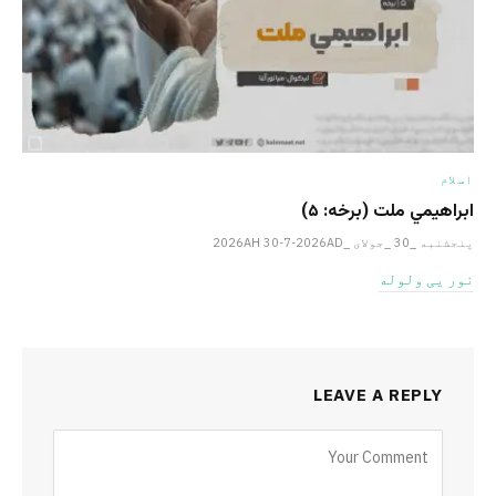
اسلام
ابراهيمي ملت (برخه: ۵)
پنجشنبه _30 _جولای _2026AH 30-7-2026AD
نور یی ولوله
LEAVE A REPLY