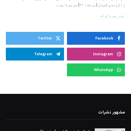
راژوندي کېدل (برخه : ۳۱) سریزه: په…
نور یی ولوله
Twitter
Facebook
Telegram
Instagram
WhatsApp
مشهور نشرات