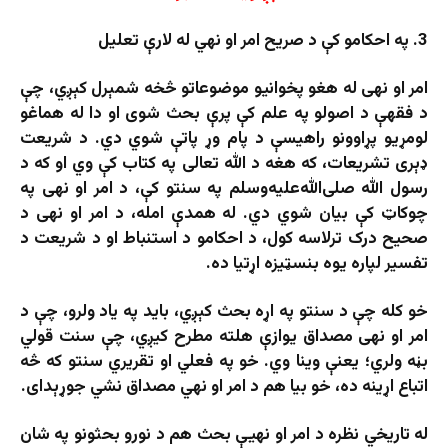
3. په احکامو کې د صریح امر او نهي له لارې تعلیل
امر او نهی له هغو پخوانیو موضوعاتو څخه شمېرل کېږي، چې
د فقهې د اصولو په علم کې پرې بحث شوی او دا له هماغو
لومړیو پړاوونو راهیسې د پام وړ پاتې شوي دي. د شریعت
ډېری تشریعات، که هغه د الله تعالی په کتاب کې وي او که د
رسول الله صلی‌الله‌علیه‌وسلم په سنتو کې، د امر او نهی په
چوکاټ کې بیان شوي دي. له همدې امله، د امر او نهی د
صحیح درک ترلاسه کول، د احکامو د استنباط او د شریعت د
تفسیر لپاره یوه بنسټیزه اړتیا ده.
خو کله چې د سنتو په اړه بحث کېږي، باید په یاد ولرو، چې د
امر او نهی مصداق یوازې هلته مطرح کیږي، چې سنت قولي
بڼه ولري؛ یعنې وینا وي. خو په فعلي او تقریري سنتو که څه
اتباع اړینه ده، خو بیا هم د امر او نهي مصداق نشي جوړېدای.
له تاریخي نظره د امر او نهيې بحث هم د نورو بحثونو په شان