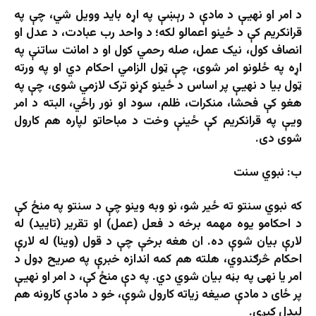
د امر او نهیې د مادې د رېښې په اړه باید وویل شي، چې په
قرانکریم کې د ځینو اعمالو لکه؛ د واحد رب عبادت، د عدل او
انصاف کول، نیک عمل، صله رحمي کول او د امانت ساتنې په
اړه په ځلونو امر شوی، چې ټول الزامي احکام دي او په ورته
ټول بیا د نهيې پر اساس د ځینو کړنو ترک لازمي شوی، چې په
هغو کې فحشا، منکرات، ظلم، سود او نور راځي، البته د امر
ویې په قرانکریم کې ځینې وخت د مباحاتو لپاره هم کارول
شوی دی.
ب: نبوي سنت
که نبوي سنتو ته ځیر شو، نو وبه وینو چې د سنتو په منځ کې
د احکامو یوه مهمه برخه د فعل (عمل) او تقریر (تایید) له
لارې بیان شوې ده. ان هغه برخې چې د قول (وینا) له لارې
احکام څرګندوي، هلته هم کمه اندازه خبرې په صریح ډول د
امر یا نهی په بڼه بیان شوي دي. په دې منځ کې، د امر او نهیې
پر ځای د مادې صیغه زیاته کارول شوې، خو د مادې کارونه هم
لیدل کیږي.