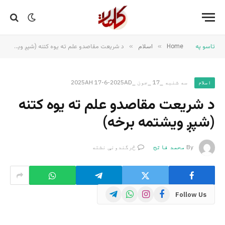
تاسو په
Home
»
اسلام
»
د شریعت مقاصدو علم ته يوه کتنه (شپږ ويشتمه برخه)
سه شنبه _17 _جون _2025AH 17-6-2025AD
اسلام
د شریعت مقاصدو علم ته يوه کتنه
(شپږ ويشتمه برخه)
By
محمد فاتح
څرگندونې نشته
Telegram
WhatsApp
Instagram
Facebook
Follow Us