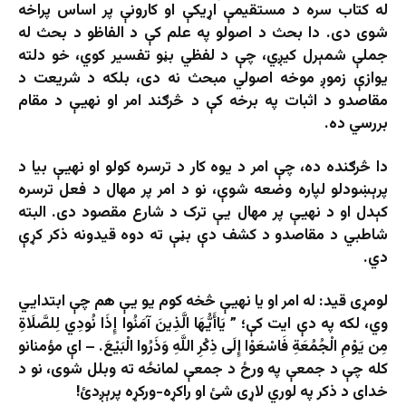
له کتاب سره د مستقیمې اړیکې او کارونې پر اساس پراخه
شوی دی. دا بحث د اصولو په علم کې د الفاظو د بحث له
جملې شمېرل کیږي، چې د لفظي بڼو تفسیر کوي، خو دلته
یوازې زموږ موخه اصولي مبحث نه دی، بلکه د شریعت د
مقاصدو د اثبات په برخه کې د څرګند امر او نهيې د مقام
بررسي ده.
دا څرګنده ده، چې امر د یوه کار د ترسره کولو او نهيې بیا د
پرېښودلو لپاره وضعه شوې، نو د امر پر مهال د فعل ترسره
کېدل او د نهيې پر مهال یې ترک د شارع مقصود دی. البته
شاطبي د مقاصدو د کشف دې بڼې ته دوه قیدونه ذکر کړې
دي.
لومړی قید: له امر او یا نهیې څخه کوم یو یې هم چې ابتدايي
وي، لکه په دې ایت کې؛ ” يَاأَيُّهَا الَّذِينَ آمَنُوا إِذَا نُودِي لِلصَّلَاةِ
مِن يَوْمِ الْجُمُعَةِ فَاسْعَوْا إِلَى ذِكْرِ اللَّهِ وَذَرُوا الْبَيْعَ. – اې مؤمنانو
کله چې د جمعې په ورځ د جمعې لمانځه ته وبلل شوی، نو د
خدای د ذکر په لوري لاړی شئ او راکړه-ورکړه پرېږدئ!