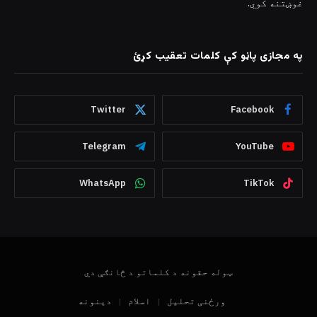
غوښتنه کوي.
په مجازی پاڼو کې کلمات تعقیب کړئ
Twitter
Facebook
Telegram
YouTube
WhatsApp
TikTok
ټوله حقونه د کلماتو د څانګې دي
ورځنی تحلیل
اسلام
دینونه