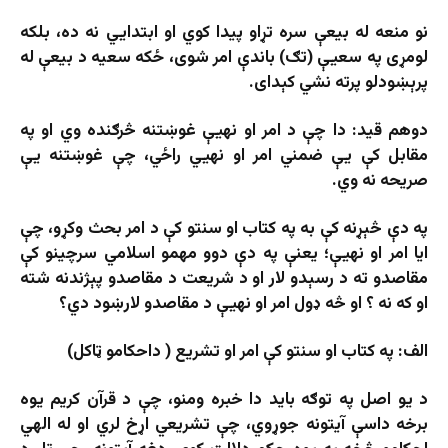
نو منعه له بیعې سره تړاو پیدا کوي او ابتدايي نه ده، بلکه
لومړی په سعیې (تګ) باندې امر شوی، ځکه سعیه د بیعې له
پرېښودلو پرته نشي کېدای.
دوهم قید: دا چې د امر او نهیې غوښتنه څرګنده وي او په
مقابل کې یې ضمني امر او نهيي راځي، چې غوښتنه یې
صریحه نه وي.
په دې څېړنه کې به په کتاب او سنتو کې د امر بحث وکړو، چې
ایا امر او نهیې؛ یعنې په دې دوو مهمو اسلامي سرچینو کې
مقاصدو ته د رسېدو لار او د شریعت د مقاصدو پېژندنه شته
او که نه ؟ او څه ډول امر او نهیې د مقاصدو لارښود دي؟
الف: په کتاب او سنتو کې امر او تشریع ( داحکامو ټاکل)
د یو اصل په توګه باید دا خبره ومنو، چې د قرآن کریم یوه
برخه داسې آیتونه جوړوي، چې تشریعي اړخ لري او له الهي