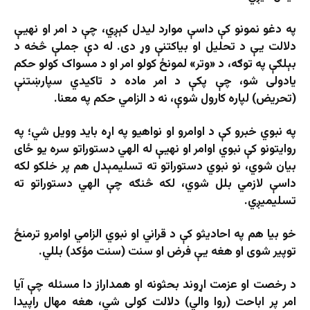
په دغو نمونو کې داسې موارد لیدل کېږي، چې د امر او نهیې
دلالت یې د تحلیل او بیاکتنې وړ دی. له دې جملې څخه د
بېلګې په توګه، د «وتر» لمونځ کولو امر او د مسواک کولو حکم
یادولی شو، چې پکې د امر ماده د تاکیدي سپارښتنې
(تحریض) لپاره کارول شوې، نه د الزامي حکم په معنا.
په نبوي خبرو کې د اوامرو او نواهیو په اړه باید وویل شي؛ په
روایتونو کې نبوي اوامر او نهیې له الهي دستوراتو سره یو ځای
بیان شوي، نو نبوي دستوراتو ته تسلیمېدل هم پر خلکو لکه
داسې لازمي بلل شوي، لکه څنګه چې الهي دستوراتو ته
تسلیمیږي.
خو بیا هم په احادیثو کې د قراني او نبوي الزامي اوامرو ترمنځ
توپیر شوی او هغه یې فرض او سنت (سنت مؤکد) بللي.
د رخصت او عزمت اړوند بحثونه او همداراز دا مسئله چې آیا
امر پر اباحت (روا والي) دلالت کولی شي، هغه مهال راپیدا