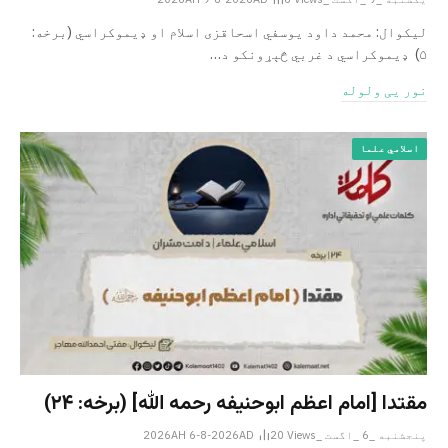
لیکوال: محمد داود یوسفي اسحاقزی اسلام او ډیموکراسي (برخه:
۵) ډیموکراسي د غربي څېړونکو د…
نور یی ولوله
اسلامي علما
مقتدا [امام اعظم ابوحنیفه رحمه الله‎] (برخه: ۲۴)
پنجشنبه _6 _اگست _2026AH 6-8-2026AD
Views
20