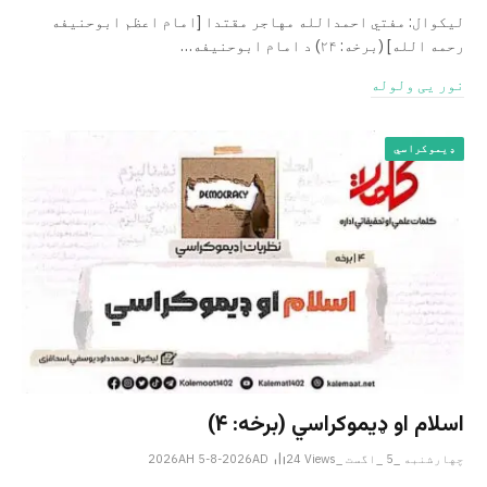
لیکوال: مفتي احمدالله مهاجر مقتدا [امام اعظم ابوحنیفه
رحمه الله‎] (برخه: ۲۴) د امام ابوحنيفه…
نور یی ولوله
ډیموکراسي
اسلام او ډیموکراسي (برخه: ۴)
چهارشنبه _5 _اگست _2026AH 5-8-2026AD
Views
24