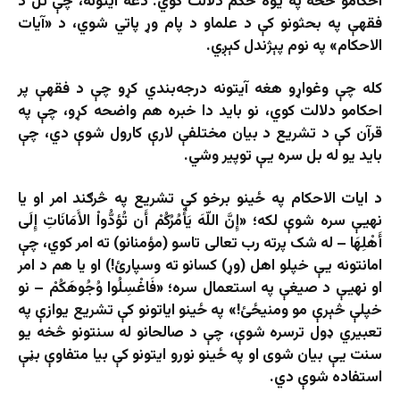
احکامو څخه په یوه حکم دلالت کوي. دغه آیتونه، چې تل د
فقهې په بحثونو کې د علماو د پام وړ پاتي شوي، د «آیات
الاحکام» په نوم پېژندل کېږي.
کله چې وغواړو هغه آیتونه درجه‌بندي کړو چې د فقهې پر
احکامو دلالت کوي، نو باید دا خبره هم واضحه کړو، چې په
قرآن کې د تشریع د بیان مختلفې لارې کارول شوې دي، چې
باید یو له بل سره یې توپير وشي.
د ایات الاحکام په ځینو برخو کې تشریع په څرګند امر او یا
نهیې سره شوې لکه؛ «إِنَّ اللّهَ يَأْمُرُكُمْ أَن تُؤدُّواْ الأَمَانَاتِ إِلَى
أَهْلِهَا – له شک پرته رب تعالی تاسو (مؤمنانو) ته امر کوي، چې
امانتونه یې خپلو اهل (وړ) کسانو ته وسپارئ!) او یا هم د امر
او نهیې د صیغې په استعمال سره؛ «فَاغْسِلُوا وُجُوهَكُمْ – نو
خپلې څېرې مو ومنیځئ!» په ځینو ایاتونو کې تشریع یوازې په
تعبیري ډول ترسره شوې، چې د صالحانو له سنتونو څخه یو
سنت یې بیان شوی او په ځينو نورو ایتونو کې بیا متفاوې بڼې
استفاده شوې دي.