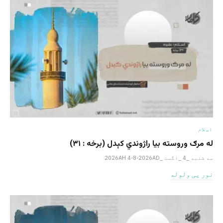
اسلام
له مرګ وروسته بیا راژوندي کېدل (برخه : ۳۱)
سه شنبه _4 _اگست _2026AH 4-8-2026AD
نور یی ولوله