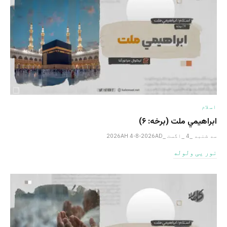
اسلام
ابراهيمي ملت (برخه: ۶)
سه شنبه _4 _اگست _2026AH 4-8-2026AD
نور یی ولوله