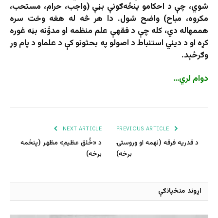
شوي، چې د احکامو پنځه‌ګونې بڼې (واجب، حرام، مستحب،
مکروه، مباح) واضح شول. دا هر څه له هغه وخت سره
هممهاله دي، کله چې د فقهې علم منظمه او مدوَّنه بڼه غوره
کړه او د دیني استنباط د اصولو په بحثونو کې د علماو د پام وړ
وګرځېد.
دوام لري…
NEXT ARTICLE
PREVIOUS ARTICLE
د قدریه فرقه (نهمه او وروستۍ
د «خُلق عظیم» مظهر (پنځمه
برخه)
برخه)
اړوند منځپانګې